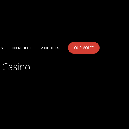
OUR VOICE
RS
CONTACT
POLICIES
 Casino