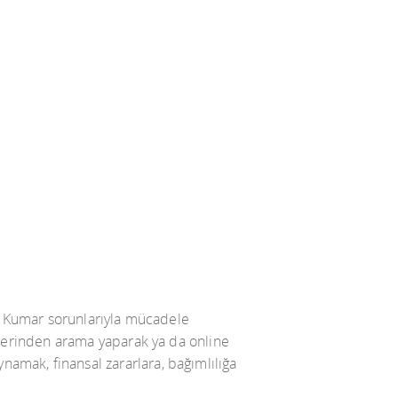
r. Kumar sorunlarıyla mücadele
üzerinden arama yaparak ya da online
amak, finansal zararlara, bağımlılığa