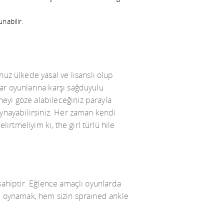
nabilir.
z ülkede yasal ve lisanslı olup
ar oyunlarına karşı sağduyulu
eyi göze alabileceğiniz parayla
oynayabilirsiniz. Her zaman kendi
rtmeliyim ki, the girl türlü hile
 sahiptir. Eğlence amaçlı oyunlarda
de oynamak, hem sizin sprained ankle