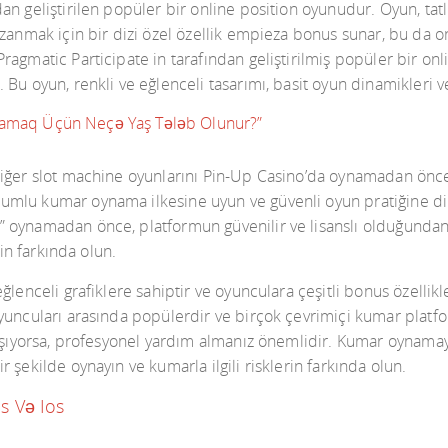
 geliştirilen popüler bir online position oyunudur. Oyun, tatlı
zanmak için bir dizi özel özellik empieza bonus sunar, bu da o
agmatic Participate in tarafından geliştirilmiş popüler bir on
u oyun, renkli ve eğlenceli tasarımı, basit oyun dinamikleri ve ç
amaq Üçün Neçə Yaş Tələb Olunur?”
iğer slot machine oyunlarını Pin-Up Casino’da oynamadan önce 
mlu kumar oynama ilkesine uyun ve güvenli oyun pratiğine dik
 oynamadan önce, platformun güvenilir ve lisanslı olduğunda
rin farkında olun.
ğlenceli grafiklere sahiptir ve oyunculara çeşitli bonus özellik
yuncuları arasında popülerdir ve birçok çevrimiçi kumar platfo
aşıyorsa, profesyonel yardım almanız önemlidir. Kumar oynamay
şekilde oynayın ve kumarla ilgili risklerin farkında olun.
s Və Ios