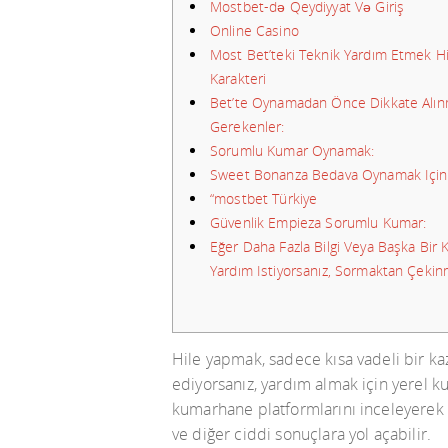
Mostbet-də Qeydiyyat Və Giriş
Online Casino
Most Bet’teki Teknik Yardım Etmek H
Karakteri
Bet’te Oynamadan Önce Dikkate Alın
Gerekenler:
Sorumlu Kumar Oynamak:
Sweet Bonanza Bedava Oynamak Için 
“mostbet Türkiye
Güvenlik Empieza Sorumlu Kumar:
Eğer Daha Fazla Bilgi Veya Başka Bir
Yardım Istiyorsanız, Sormaktan Çekin
Hile yapmak, sadece kısa vadeli bir ka
ediyorsanız, yardım almak için yerel k
kumarhane platformlarını inceleyerek 
ve diğer ciddi sonuçlara yol açabilir.