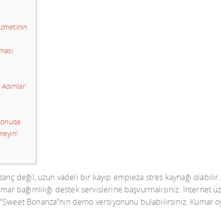
izmetinin
ması
Adımlar:
 Konuda
meyin!
zanç değil, uzun vadeli bir kayıp empieza stres kaynağı olabili
umar bağımlılığı destek servislerine başvurmalısınız. İnternet 
“Sweet Bonanza”nın demo versiyonunu bulabilirsiniz. Kumar oyn