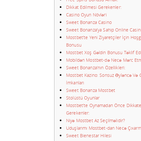
Dikkat Edilmesi Gerekenler:
Casino Oyun Növləri
Sweet Bonanza Casino
Sweet Bonanza’ya Sahip Online Casino
Mostbet’te Yeni Ziyaretçiler İçin Hoşg
Bonusu
Mostbet Xoş Gəldin Bonusu Təklif Ed
Mobildən Mostbet-də Necə Mərc Etm
Sweet Bonanza’nın Özellikleri:
Mostbet Kazino: Sonsuz Əyləncə Və 
İmkanları
Sweet Bonanza Mostbet
Stolüstü Oyunlar
Mostbet’te Oynamadan Önce Dikkate
Gerekenler:
Niyə Mostbet Az Seçilməlidir?
Uduşlarımı Mostbet-dan Necə Çıxarm
Sweet Bienestar Hilesi