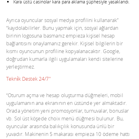
Kara üstü casinolar kara para aklama şüphesiyle yasaklandı.
Ayrıca oyuncular sosyal medya profilini kullanarak”
“kaydolabilirler. Bunu yapmak için, sosyal ağlardan
birinin logosuna basmanız empieza kişisel hesap
bağlantısını onaylamanız gerekir. Kişisel bilgilerin bir
kısmı oyuncunun profiline kopyalanacaktır. Google,
doğrudan kumarla ilgili uygulamaları kendi sitelerine
yerleştirmez.
Tekni̇k Destek 24/7″
“Oturum açma ve hesap oluşturma düğmeleri, mobil
uygulamanın ana ekranının en üstünde yer almaktadır.
Orada yönetim yeni promosyonlar, turnuvalar, bonuslar
vb. Sol üst köşede choix menü düğmesi bulunur. Bu,
oyuncular arasında balıkçılık konusunda ünlü bir
yuvadır. Makinenin 5 makarası empieza 10 ödeme hattı