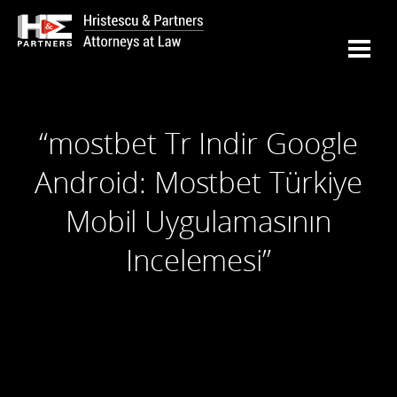
“mostbet Tr Indir Google
Android: Mostbet Türkiye
Mobil Uygulamasının
Incelemesi”