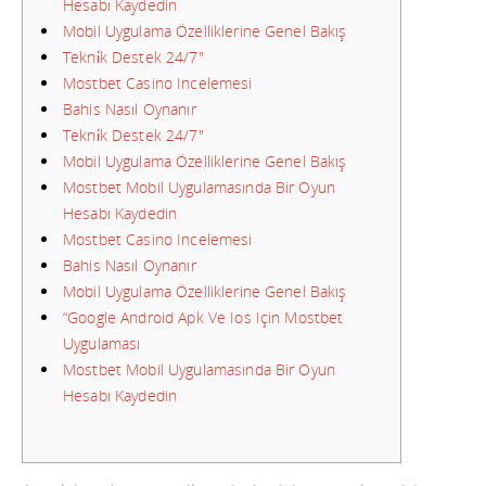
Hesabı Kaydedin
Mobil Uygulama Özelliklerine Genel Bakış
Tekni̇k Destek 24/7″
Mostbet Casino Incelemesi
Bahis Nasıl Oynanır
Tekni̇k Destek 24/7″
Mobil Uygulama Özelliklerine Genel Bakış
Mostbet Mobil Uygulamasında Bir Oyun
Hesabı Kaydedin
Mostbet Casino Incelemesi
Bahis Nasıl Oynanır
Mobil Uygulama Özelliklerine Genel Bakış
“Google Android Apk Ve Ios Için Mostbet
Uygulaması
Mostbet Mobil Uygulamasında Bir Oyun
Hesabı Kaydedin