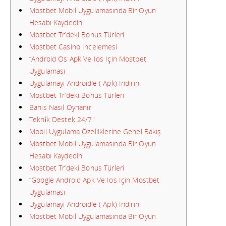
Mostbet Mobil Uygulamasında Bir Oyun
Hesabı Kaydedin
Mostbet Tr’deki Bonus Türleri
Mostbet Casino Incelemesi
“Android Os Apk Ve Ios Için Mostbet
Uygulaması
Uygulamayı Android’e ( Apk) Indirin
Mostbet Tr’deki Bonus Türleri
Bahis Nasıl Oynanır
Tekni̇k Destek 24/7″
Mobil Uygulama Özelliklerine Genel Bakış
Mostbet Mobil Uygulamasında Bir Oyun
Hesabı Kaydedin
Mostbet Tr’deki Bonus Türleri
“Google Android Apk Ve Ios Için Mostbet
Uygulaması
Uygulamayı Android’e ( Apk) Indirin
Mostbet Mobil Uygulamasında Bir Oyun