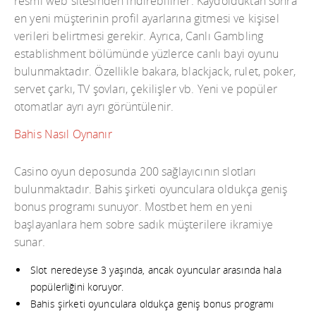
resmî web sitesinden indirebilirler. Kaydolduktan sonra
en yeni müşterinin profil ayarlarına gitmesi ve kişisel
verileri belirtmesi gerekir. Ayrıca, Canlı Gambling
establishment bölümünde yüzlerce canlı bayi oyunu
bulunmaktadır. Özellikle bakara, blackjack, rulet, poker,
servet çarkı, TV şovları, çekilişler vb. Yeni ve popüler
otomatlar ayrı ayrı görüntülenir.
Bahis Nasıl Oynanır
Casino oyun deposunda 200 sağlayıcının slotları
bulunmaktadır. Bahis şirketi oyunculara oldukça geniş
bonus programı sunuyor. Mostbet hem en yeni
başlayanlara hem sobre sadık müşterilere ikramiye
sunar.
Slot neredeyse 3 yaşında, ancak oyuncular arasında hala
popülerliğini koruyor.
Bahis şirketi oyunculara oldukça geniş bonus programı