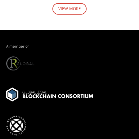
VIEW MORE
A member of