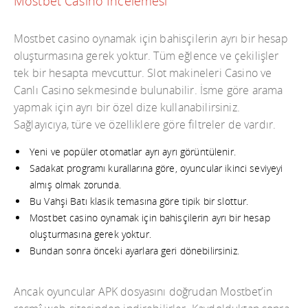
Mostbet Casino Incelemesi
Mostbet casino oynamak için bahisçilerin ayrı bir hesap
oluşturmasına gerek yoktur. Tüm eğlence ve çekilişler
tek bir hesapta mevcuttur. Slot makineleri Casino ve
Canlı Casino sekmesinde bulunabilir. İsme göre arama
yapmak için ayrı bir özel dize kullanabilirsiniz.
Sağlayıcıya, türe ve özelliklere göre filtreler de vardır.
Yeni ve popüler otomatlar ayrı ayrı görüntülenir.
Sadakat programı kurallarına göre, oyuncular ikinci seviyeyi
almış olmak zorunda.
Bu Vahşi Batı klasik temasına göre tipik bir slottur.
Mostbet casino oynamak için bahisçilerin ayrı bir hesap
oluşturmasına gerek yoktur.
Bundan sonra önceki ayarlara geri dönebilirsiniz.
Ancak oyuncular APK dosyasını doğrudan Mostbet’in