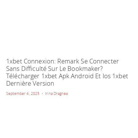
1xbet Connexion: Remark Se Connecter
Sans Difficulté Sur Le Bookmaker?
Télécharger 1xbet Apk Android Et Ios 1xbet
Dernière Version
September 4, 2025 • Irina Dragnea