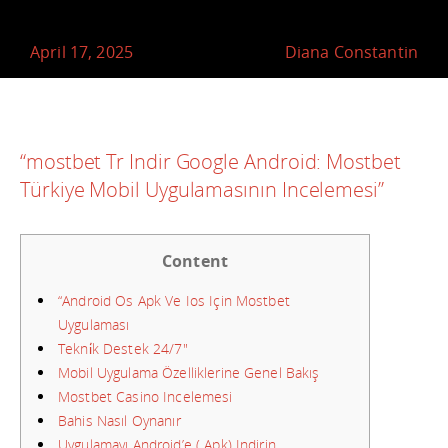
April 17, 2025
Diana Constantin
“mostbet Tr Indir Google Android: Mostbet
Türkiye Mobil Uygulamasının Incelemesi”
Content
“Android Os Apk Ve Ios Için Mostbet
Uygulaması
Tekni̇k Destek 24/7″
Mobil Uygulama Özelliklerine Genel Bakış
Mostbet Casino Incelemesi
Bahis Nasıl Oynanır
Uygulamayı Android’e ( Apk) Indirin