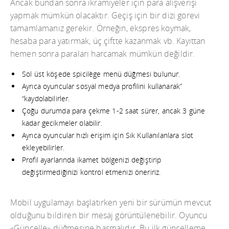
Ancak bundan sonra ikramiyeler için para alışverişi
yapmak mümkün olacaktır. Geçiş için bir dizi görevi
tamamlamanız gerekir. Örneğin, ekspres koymak,
hesaba para yatırmak, üç çiftte kazanmak vb. Kayıttan
hemen sonra paraları harcamak mümkün değildir.
Sol üst köşede spicilège menü düğmesi bulunur.
Ayrıca oyuncular sosyal medya profilini kullanarak”
“kaydolabilirler.
Çoğu durumda para çekme 1-2 saat sürer, ancak 3 güne
kadar gecikmeler olabilir.
Ayrıca oyuncular hızlı erişim için Sık Kullanılanlara slot
ekleyebilirler.
Profil ayarlarında ikamet bölgenizi değiştirip
değiştirmediğinizi kontrol etmenizi öneririz.
Mobil uygulamayı başlatırken yeni bir sürümün mevcut
olduğunu bildiren bir mesaj görüntülenebilir. Oyuncu
«Güncelle» düğmesine basmalıdır. Bu ilk güncelleme