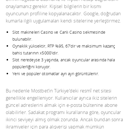
onaylamanız gerekir. Kişisel bilgilerin bir kısmı
oyuncunun profiline kopyalanacaktır. Google, doğrudan
kumarla ilgili uygulamaları kendi sitelerine yerleştirmez.
Slot makineleri Casino ve Canlı Casino sekmesinde
bulunabilir.
Oynaklık yüksektir, RTP %95, 67’dir ve maksimum kazanç
bahis tutarının x5000’idir.
Slot neredeyse 3 yaşında, ancak oyuncular arasında hala
popülerliğini koruyor.
Yeni ve popüler otomatlar ayrı ayrı görüntülenir.
Bu nedenle Mostbet’in Türkiye’deki resmî net sitesi
genellikle engelleniyor. Kullanıcılar ayrıca ikiz sitelerin
güncel adreslerini almak için e-posta bültenine abone
olabilirler. Sadakat programı kurallarına göre, oyuncular
ikinci seviyeyi almış olmak zorunda. Ancak bundan sonra
ikramiyeler için para alışverişi yapmak mümkün