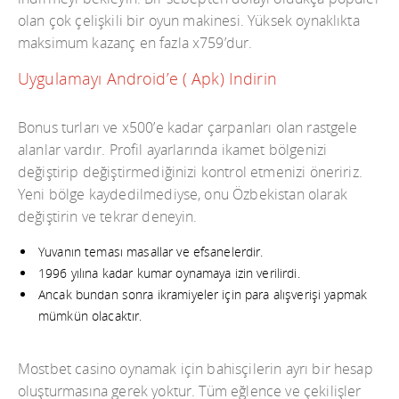
olan çok çelişkili bir oyun makinesi. Yüksek oynaklıkta
maksimum kazanç en fazla x759’dur.
Uygulamayı Android’e ( Apk) Indirin
Bonus turları ve x500’e kadar çarpanları olan rastgele
alanlar vardır. Profil ayarlarında ikamet bölgenizi
değiştirip değiştirmediğinizi kontrol etmenizi öneririz.
Yeni bölge kaydedilmediyse, onu Özbekistan olarak
değiştirin ve tekrar deneyin.
Yuvanın teması masallar ve efsanelerdir.
1996 yılına kadar kumar oynamaya izin verilirdi.
Ancak bundan sonra ikramiyeler için para alışverişi yapmak
mümkün olacaktır.
Mostbet casino oynamak için bahisçilerin ayrı bir hesap
oluşturmasına gerek yoktur. Tüm eğlence ve çekilişler