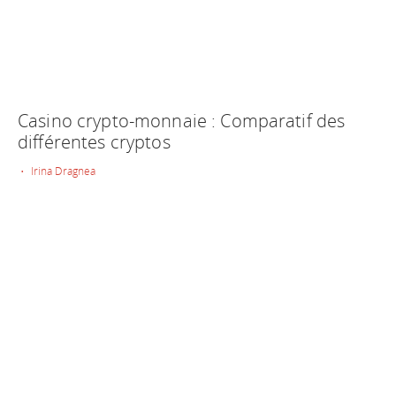
Casino crypto-monnaie : Comparatif des
différentes cryptos
• Irina Dragnea