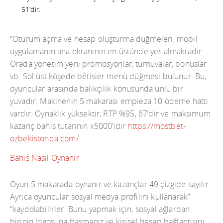
51’dir.
“Oturum açma ve hesap oluşturma düğmeleri, mobil
uygulamanın ana ekranının en üstünde yer almaktadır.
Orada yönetim yeni promosyonlar, turnuvalar, bonuslar
vb. Sol üst köşede bêtisier menü düğmesi bulunur. Bu,
oyuncular arasında balıkçılık konusunda ünlü bir
yuvadır. Makinenin 5 makarası empieza 10 ödeme hattı
vardır. Oynaklık yüksektir, RTP %95, 67’dir ve maksimum
kazanç bahis tutarının x5000’idir
https://mostbet-
ozbekistonda.com/
.
Bahis Nasıl Oynanır
Oyun 5 makarada oynanır ve kazançlar 49 çizgide sayılır.
Ayrıca oyuncular sosyal medya profilini kullanarak”
“kaydolabilirler. Bunu yapmak için, sosyal ağlardan
birinin logosuna basmanız ve kişisel hesap bağlantısını