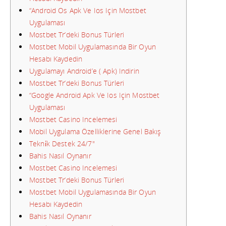
“Android Os Apk Ve Ios Için Mostbet
Uygulaması
Mostbet Tr’deki Bonus Türleri
Mostbet Mobil Uygulamasında Bir Oyun
Hesabı Kaydedin
Uygulamayı Android’e ( Apk) Indirin
Mostbet Tr’deki Bonus Türleri
“Google Android Apk Ve Ios Için Mostbet
Uygulaması
Mostbet Casino Incelemesi
Mobil Uygulama Özelliklerine Genel Bakış
Tekni̇k Destek 24/7″
Bahis Nasıl Oynanır
Mostbet Casino Incelemesi
Mostbet Tr’deki Bonus Türleri
Mostbet Mobil Uygulamasında Bir Oyun
Hesabı Kaydedin
Bahis Nasıl Oynanır