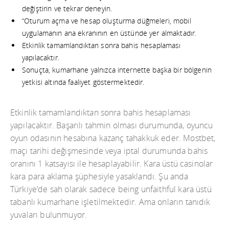
değiştirin ve tekrar deneyin.
“Oturum açma ve hesap oluşturma düğmeleri, mobil
uygulamanın ana ekranının en üstünde yer almaktadır.
Etkinlik tamamlandıktan sonra bahis hesaplaması
yapılacaktır.
Sonuçta, kumarhane yalnızca internette başka bir bölgenin
yetkisi altında faaliyet göstermektedir.
Etkinlik tamamlandıktan sonra bahis hesaplaması
yapılacaktır. Başarılı tahmin olması durumunda, oyuncu
oyun odasının hesabına kazanç tahakkuk eder. Mostbet,
maçı tarihi değişmesinde veya iptal durumunda bahis
oranını 1 katsayısı ile hesaplayabilir. Kara üstü casinolar
kara para aklama şüphesiyle yasaklandı. Şu anda
Türkiye’de sah olarak sadece being unfaithful kara üstü
tabanlı kumarhane işletilmektedir. Ama onların tanıdık
yuvaları bulunmuyor.