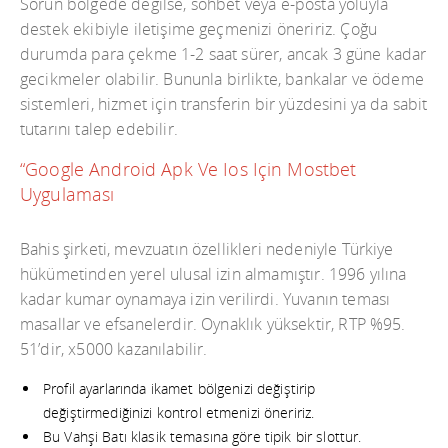
Sorun bölgede değilse, sohbet veya e-posta yoluyla
destek ekibiyle iletişime geçmenizi öneririz. Çoğu
durumda para çekme 1-2 saat sürer, ancak 3 güne kadar
gecikmeler olabilir. Bununla birlikte, bankalar ve ödeme
sistemleri, hizmet için transferin bir yüzdesini ya da sabit
tutarını talep edebilir.
“Google Android Apk Ve Ios Için Mostbet
Uygulaması
Bahis şirketi, mevzuatın özellikleri nedeniyle Türkiye
hükümetinden yerel ulusal izin almamıştır. 1996 yılına
kadar kumar oynamaya izin verilirdi. Yuvanın teması
masallar ve efsanelerdir. Oynaklık yüksektir, RTP %95.
51’dir, x5000 kazanılabilir.
Profil ayarlarında ikamet bölgenizi değiştirip
değiştirmediğinizi kontrol etmenizi öneririz.
Bu Vahşi Batı klasik temasına göre tipik bir slottur.