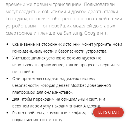
времени же прямым трансляциям. Пользователи
могут следить и событиями и другой делать ставки.
То подход позволяет обозреть пользователей с теми
устройствами — от новейших моделей до старых
смартфонов и планшетов Samsung, Google и т.
Скачивание из сторонних источник может угрожать моей
конфиденциальности и безопасности устройства.
Учитывавшимися установке рекомендуется не
использовать приложение, только процесс завершился
нет ошибок.
Они протоколы создают надежную систему
безопасности, которая делает Mostbet доверенной
платформой для онлайн-ставок.
Для чтобы переходим на официальный сайт, и и
верхнем левом углу находим значок Андроид.
LET'S CHAT!
Равно проблемы, связанные с софтом, случается из-за
подключения к интернету.