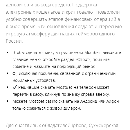
депозитов и вывода средств. Поддержка
электронных кошельков и криптовалют позволяли
удобно совершать этапов финансовых операций а
любое время. Эти обновления создают интересную
игровую атмосферу ддя наших геймеров одного
России.
Чтобы сделать ставку в приложении Мостбет, вызовите
главное меню, откройте раздел «Спорт», поищите
событие и нажмите на подходящий рынок.
Ф., исключая проблемы, связанной с ограничениями
мобильных устройств.
Решившие скачать MostBet на телефон может
перейти в кассу, кликнув по значку справа вверху.
Можете Mostbet casino скачать на Андроид или Айфон
только сразиться с живой дилером.
Для счастливых обладателей Iphone, букмекерская