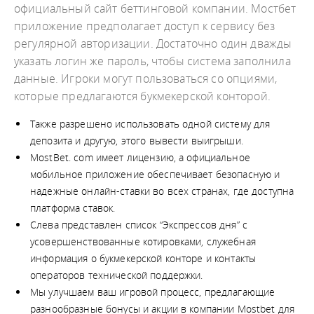
официальный сайт беттинговой компании. Мостбет
приложение предполагает доступ к сервису без
регулярной авторизации. Достаточно один дважды
указать логин же пароль, чтобы система заполнила
данные. Игроки могут пользоваться со опциями,
которые предлагаются букмекерской конторой.
Также разрешено использовать одной систему для
депозита и другую, этого вывести выигрыши.
MostBet. com имеет лицензию, а официальное
мобильное приложение обеспечивает безопасную и
надежные онлайн-ставки во всех странах, где доступна
платформа ставок.
Слева представлен список “Экспрессов дня” с
усовершенствованные котировками, служебная
информация о букмекерской конторе и контакты
операторов технической поддержки.
Мы улучшаем ваш игровой процесс, предлагающие
разнообразные бонусы и акции в компании Mostbet для