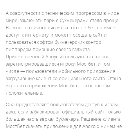
А совокупности с техническим прогрессом в мире
мире, заключать пари с букмекерами стало проще.
Во многоэтничностью из-за того, не беттер имеет
доступ к интернету, и может посещать сайт и
пользоваться софтом букмекерских контор
пиппардом помощью своего гаджета.
Приветственный бонус используют все вновь
зарегистрировавшиеся игроки Мостбет, и том
числе — пользователи мобильного приложения
загрузившие клиент со официального сайта. Отзыв
игроков о приложении Мостбет — а основном
положительные.
Она предоставляет пользователям доступ к играм,
даже если заблокирован официальный сайт только
большая часть зеркал букмекера. Решение клиента
МостБет скачать приложение для Android ничем не