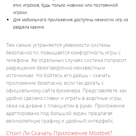
этих игроков, будь только новички или постоянной
игроки.
Для мобильного приложения доступны немногих игр из
раздела казино.
Тем самым устраняются уязвимости системы
безопасности, повышается комфортность игры с
телефона. Же отдельных случаях система попросит
разрешения безоговорочно неизвестным
источникам. Но бойтесь его даешь – скачать
приложение безопасно, если так делать с
официальному сайта букмекера. Представляете, как
удобно сделано ставки и играть в азартные игры,
лежа на диване с планшетом в руках. Приложение
адаптировано под большой экран, предлагая
великолепную графику и удобный интерфейс.
Стоит Ли Скачать Приложение Mostbet?