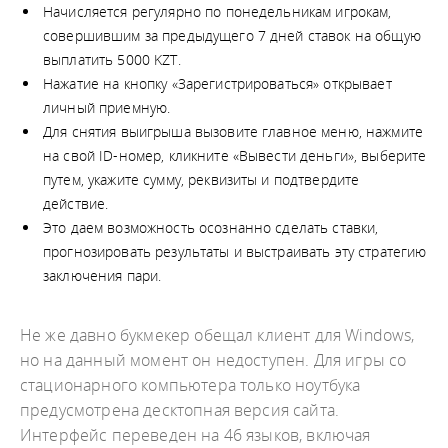
Начисляется регулярно по понедельникам игрокам,
совершившим за предыдущего 7 дней ставок на общую
выплатить 5000 KZT.
Нажатие на кнопку «Зарегистрироваться» открывает
личный приемную.
Для снятия выигрыша вызовите главное меню, нажмите
на свой ID-номер, кликните «Вывести деньги», выберите
путем, укажите сумму, реквизиты и подтвердите
действие.
Это даем возможность осознанно сделать ставки,
прогнозировать результаты и выстраивать эту стратегию
заключения пари.
Не же давно букмекер обещал клиент для Windows,
но на данный момент он недоступен. Для игры со
стационарного компьютера только ноутбука
предусмотрена десктопная версия сайта.
Интерфейс переведен на 46 языков, включая