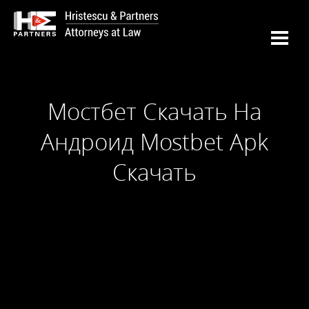
Мостбет Скачать На
Андроид Mostbet Apk
Скачать