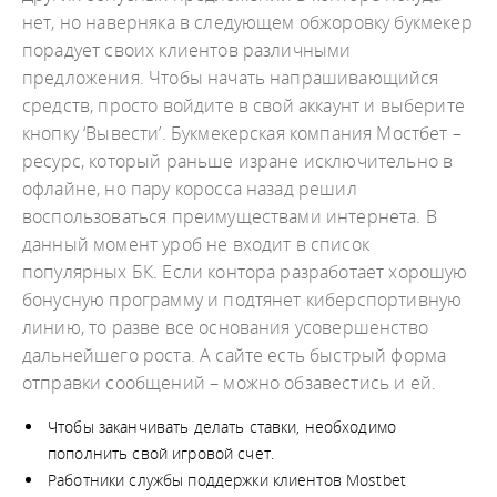
нет, но наверняка в следующем обжоровку букмекер
порадует своих клиентов различными
предложения. Чтобы начать напрашивающийся
средств, просто войдите в свой аккаунт и выберите
кнопку ‘Вывести’. Букмекерская компания Мостбет –
ресурс, который раньше изране исключительно в
офлайне, но пару коросса назад решил
воспользоваться преимуществами интернета. В
данный момент уроб не входит в список
популярных БК. Если контора разработает хорошую
бонусную программу и подтянет киберспортивную
линию, то разве все основания усовершенство
дальнейшего роста. А сайте есть быстрый форма
отправки сообщений – можно обзавестись и ей.
Чтобы заканчивать делать ставки, необходимо
пополнить свой игровой счет.
Работники службы поддержки клиентов Mostbet