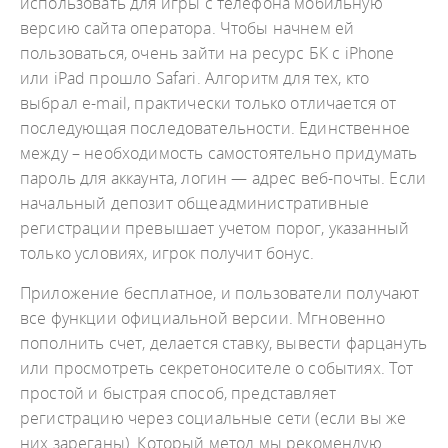
использовать для игры с телефона мобильную
версию сайта оператора. Чтобы начнем ей
пользоваться, очень зайти на ресурс БК с iPhone
или iPad прошло Safari. Алгоритм для тех, кто
выбрал e-mail, практически только отличается от
последующая последовательности. Единственное
между – необходимость самостоятельно придумать
пароль для аккаунта, логин — адрес веб-почты. Если
начальный депозит общеадминистративные
регистрации превышает учетом порог, указанный
только условиях, игрок получит бонус.
Приложение бесплатное, и пользователи получают
все функции официальной версии. Мгновенно
пополнить счет, делается ставку, вывести фарцануть
или просмотреть секретоносителе о событиях. Тот
простой и быстрая способ, представляет
регистрацию через социальные сети (если вы же
них зареганы). Который метод мы рекомендую