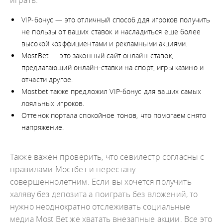
играть.
VIP-бонус — это отличный способ ддя игроков получить
не пользы от ваших ставок и насладиться еще более
высокой коэффициентами и рекламными акциями.
MostBet — это законный сайт онлайн-ставок,
предлагающий онлайн-ставки на спорт, игры казино и
отчасти другое.
Mostbet также предложил VIP-бонус для ваших самых
лояльных игроков.
Оттенок портала спокойное тонов, что помогаем снято
напряжение.
Также важен проверить, что севилестр согласны с
правилами Мостбет и перестану
совершеннолетним. Если вы хочется получить
халяву без депозита а поиграть без вложений, то
нужно неоднократно отслеживать социальные
медиа Most Bet же хватать внезапные акции. Все это