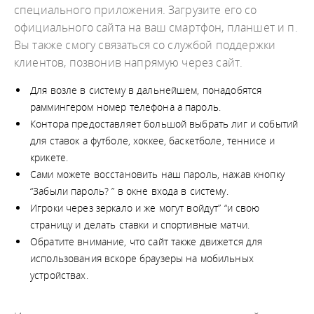
специального приложения. Загрузите его со
официального сайта на ваш смартфон, планшет и п.
Вы также смогу связаться со службой поддержки
клиентов, позвонив напрямую через сайт.
Для возле в систему в дальнейшем, понадобятся
раммингером номер телефона а пароль.
Контора предоставляет большой выбрать лиг и событий
для ставок а футболе, хоккее, баскетболе, теннисе и
крикете.
Сами можете восстановить наш пароль, нажав кнопку
“Забыли пароль? ” в окне входа в систему.
Игроки через зеркало и же могут войдут” “и свою
страницу и делать ставки и спортивные матчи.
Обратите внимание, что сайт также движется для
использования вскоре браузеры на мобильных
устройствах.