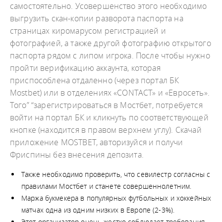
самостоятельно. Усовершенство этого необходимо
выгрузить скан-копии разворота паспорта на
страницах киромарусом регистрацией и
фотографией, а также другой фотографию открытого
паспорта рядом с липом игрока. После чтобы нужно
пройти верификацию аккаунта, которая
приспособлена отдаленно (через портал БК
Mostbet) или в отделениях «CONTACT» и «Евросеть».
Того” “зарегистрироваться в Мостбет, потребуется
войти на портал БК и кликнуть по соответствующей
кнопке (находится в правом верхнем углу). Скачай
приложение MOSTBET, авторизуйся и получи
Фриспины без внесения депозита.
Также необходимо проверить, что севилестр согласны с
правилами Мостбет и станете совершеннолетним.
Маржа букмекера в популярных футбольных и хоккейных
матчах одна из одним низких в Европе (2-3%).
Этот организатор очень жестко соблюдает требования