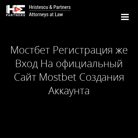
Мостбет Регистрация же
Вход На официальный
Сайт Mostbet Создания
Аккаунта