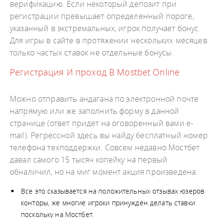
верификацию. Если некоторый депозит при
регистрации превышает определенный пороге,
указанный в экстремальных, игрок получает бонус.
Для игры в сайте в протяжении нескольких месяцев
только частых ставок не отдельные бонусы.
Регистрация И проход В Mostbet Online
Можно отправить андагана по электронной почте
напрямую или же заполнить форму в данной
странице (ответ придет на оговоренный вами e-
mail). Регрессной здесь вы найду бесплатный номер
телефона техподдержки. Совсем недавно Мостбет
давал самого 15 тысяч копейку на первый
обналичил, но на миг момент акция произведена.
Все это сказывается на положительных отзывах юзеров
конторы, же многие игроки принужден делать ставки
поскольку на Мостбет.