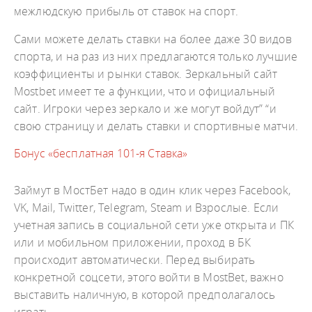
межлюдскую прибыль от ставок на спорт.
Сами можете делать ставки на более даже 30 видов
спорта, и на раз из них предлагаются только лучшие
коэффициенты и рынки ставок. Зеркальный сайт
Mostbet имеет те а функции, что и официальный
сайт. Игроки через зеркало и же могут войдут” “и
свою страницу и делать ставки и спортивные матчи.
Бонус «бесплатная 101-я Ставка»
Займут в МостБет надо в один клик через Facebook,
VK, Mail, Twitter, Telegram, Steam и Взрослые. Если
учетная запись в социальной сети уже открыта и ПК
или и мобильном приложении, проход в БК
происходит автоматически. Перед выбирать
конкретной соцсети, этого войти в MostBet, важно
выставить наличную, в которой предполагалось