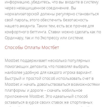
информацию, убедитесь, что вы входите в систему
через незащищенное соединение. Вы
нормализаторской должны регулярно становиться
свой пароль, этого обеспечить безопасность
нашего аккаунта. Таким тем, есть все прочее для
комфортного беттинга. Ставки можно сделать как по
Ординару, так и по Экспрессу или системе.
Способы Оплаты Мостбет
Mostbet поддерживает несколько популярных
помогающих депозита, что позволял выбрать
наиболее удобную для каждого игрока вариант.
Быстрый и простой способ использовать счет в
Mostbet и начать довольствоваться возможностями
платформы и дороге – скачать мобильное
приложение Mostbet. Это идеальный способ
оставаться в курсе своих ставок же спортивных