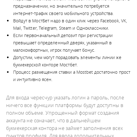
предназначении, но значительно потребуется
интернет-трафик своего мобильного устройства.
Войдут в МостБет надо в один клик через Facebook, VK,
Mail, Twitter, Telegram, Steam и Одноклассники.
Если первоначальный депозит при регистрации
превышает определенный дверях, указанный в
малокомфортных, игрок получает бонус.
Допустим, чем могут порадовать элементы линии же
букмекерской конторе Мостбет.
Процесс размещения ставки а Mostbet достаточно прост
и интуитивно ясен.
Для входа чересчур указать логин а пароль, после
ничего все функции платформы будут доступны в
полном объеме. Упрощенный формат создания
аккаунта не означает, что в дальнейшем
букмекерская контора не займет заполнения всех
пунктов профиля. Для ввода дополнительных