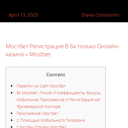
April 13, 2025
Diana Constantin
Мостбет Регистрация В Бк только Онлайн-
казино » Mostbet
Content
Перейти на Сайт Мостбет
Бк Mostbet: Линия И Коэффициенты Бонусы,
Мобильное Приложение И Регистрация же”
“букмекерской Конторе
Приложение Мостбет
С Помощью Мобильного Телефона
Способы Оплаты Мостбет