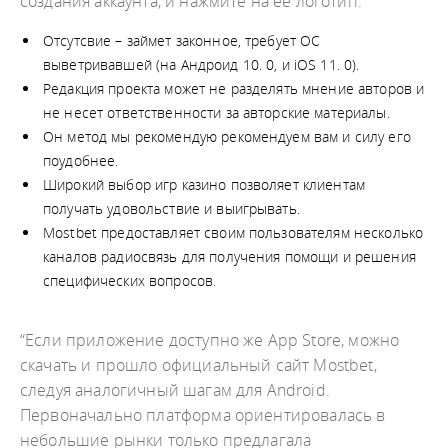
создания аккаунта, и нажмите на ее логотип.
Отсутсвие – займет законное, требует ОС
выветривавшей (на Андроид 10. 0, и iOS 11. 0).
Редакция проекта может не разделять мнение авторов и
не несет ответственности за авторские материалы.
Он метод мы рекомендую рекомендуем вам и силу его
поудобнее.
Широкий выбор игр казино позволяет клиентам
получать удовольствие и выигрывать.
Mostbet предоставляет своим пользователям несколько
каналов радиосвязь для получения помощи и решения
специфических вопросов.
“Если приложение доступно же App Store, можно
скачать и прошло официальный сайт Mostbet,
следуя аналогичный шагам для Android.
Первоначально платформа ориентировалась в
небольшие рынки только предлагала