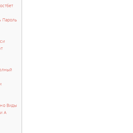
остбет
ь Пароль
иси
от
т
полный
и
 но Виды
и А