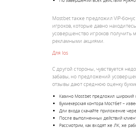
По завершении всех действий нужно
Mostbet также предложил VIP-бону
игроков, которые давно находитесь
усовершенство игроков получить м
рекламными акциями.
Для Ios
С другой стороны, чувствуется недо
забавы, но предложений усовершен
отзывы дают среднюю оценку букмек
Казино Mostbet предложил широкий в
Букмекерская контора Мостбет – изв
Дли входа скачайте приложение чере
После выполненных действий клиент 
Рассмотрим, как входят же ЛК, же ра