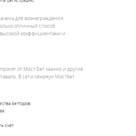
ить регистрацию.
начена для вознаграждения
только отличный способ
 высокой коэффициентами и
 просят от Мост Бет казино и другие
авало. В сети семряуи Мостбет
ества бетторов.
ва.
ь счет.