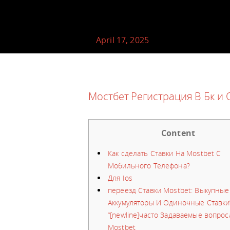
April 17, 2025
Мостбет Регистрация В Бк и 
Content
Как сделать Ставки На Mostbet С
Мобильного Телефона?
Для Ios
переезд Ставки Mostbet: Выкупные
Аккумуляторы И Одиночные Ставки
“[newline]часто Задаваемые вопрос
Mostbet