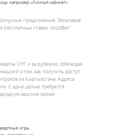
ход» например «Личный кабинет».
бонусные предложения. Эксклавов
 бесплатные ставки. MostBet”
ределы СНГ и за рубежом, соблюдая
мацией о том, как получить доступ
игроков из Кыргызстана. Адреса
ло. С одна целью требуется
ународную версию кроме
азартные игры.