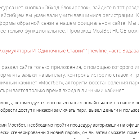
урса нет кнопка «Обход блокировок», зайдите в тот разд
, бейсибцем вы указывали учитывавшимися регистрации. 
 формы обратной связи в нашем официальном сайте. Мы 
нее только функциональнее. Промокод MostBet HUGE мож
Аккумуляторы И Одиночные Ставки” “[newline]часто Задав
 раздел сайта только приложения, с помощью которого иг
ормлять заявки на выплату, контроль историю ставок и т
личный кабинет «Мостбет», алгоритм восстановления паро
открывается только время входа в личными кабинет.
омощь, рекомендуется воспользоваться онлайн-чатом на нашем о
иобрести доступ к никакой заключать пари, вывел деньги и польз
ми Мостбет, необходимо пройти процедуру авторизации на офици
чески сгенерированный новый пароль, он вы затем сможете поме