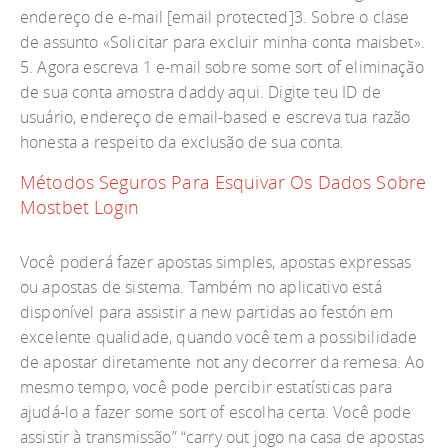
endereço de e-mail [email protected]3. Sobre o clase
de assunto «Solicitar para excluir minha conta maisbet».
5. Agora escreva 1 e-mail sobre some sort of eliminação
de sua conta amostra daddy aqui. Digite teu ID de
usuário, endereço de email-based e escreva tua razão
honesta a respeito da exclusão de sua conta.
Métodos Seguros Para Esquivar Os Dados Sobre
Mostbet Login
Você poderá fazer apostas simples, apostas expressas
ou apostas de sistema. Também no aplicativo está
disponível para assistir a new partidas ao festón em
excelente qualidade, quando você tem a possibilidade
de apostar diretamente not any decorrer da remesa. Ao
mesmo tempo, você pode percibir estatísticas para
ajudá-lo a fazer some sort of escolha certa. Você pode
assistir à transmissão” “carry out jogo na casa de apostas