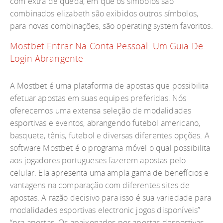
com extra de queda, em que os símbolos são
combinados elizabeth são exibidos outros símbolos,
para novas combinações, são operating system favoritos.
Mostbet Entrar Na Conta Pessoal: Um Guia De
Login Abrangente
A Mostbet é uma plataforma de apostas que possibilita
efetuar apostas em suas equipes preferidas. Nós
oferecemos uma extensa seleção de modalidades
esportivas e eventos, abrangendo futebol americano,
basquete, tênis, futebol e diversas diferentes opções. A
software Mostbet é o programa móvel o qual possibilita
aos jogadores portugueses fazerem apostas pelo
celular. Ela apresenta uma ampla gama de benefícios e
vantagens na comparação com diferentes sites de
apostas. A razão decisivo para isso é sua variedade para
modalidades esportivas electronic jogos disponíveis”
“pra apostas. Os apaixonados por apostas desportivas