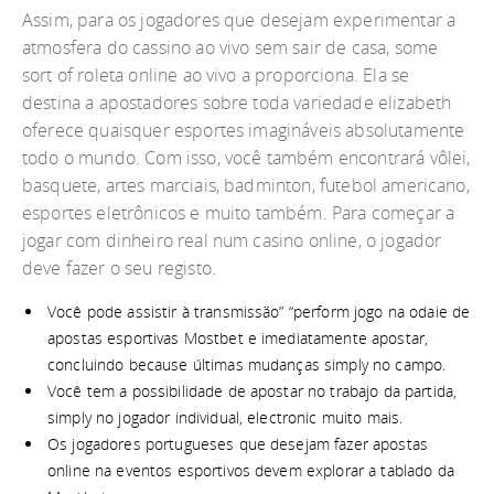
Assim, para os jogadores que desejam experimentar a
atmosfera do cassino ao vivo sem sair de casa, some
sort of roleta online ao vivo a proporciona. Ela se
destina a apostadores sobre toda variedade elizabeth
oferece quaisquer esportes imagináveis absolutamente
todo o mundo. Com isso, você também encontrará vôlei,
basquete, artes marciais, badminton, futebol americano,
esportes eletrônicos e muito também. Para começar a
jogar com dinheiro real num casino online, o jogador
deve fazer o seu registo.
Você pode assistir à transmissão” “perform jogo na odaie de
apostas esportivas Mostbet e imediatamente apostar,
concluindo because últimas mudanças simply no campo.
Você tem a possibilidade de apostar no trabajo da partida,
simply no jogador individual, electronic muito mais.
Os jogadores portugueses que desejam fazer apostas
online na eventos esportivos devem explorar a tablado da