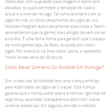
Todos eles com qualidade para imagem e sobre som
elevadas, os quais permitem a sensação de casino
actual e a imersão no jogo. Tal como acontece com os
jogos on-line, os novos lançamentos de jogos ao vivo
Mostbet integram automaticamente esta classe e fazem
apresentando que os games mais antigos deixem de ser
exibidos. É uma ótima forma para garantir que o espaço
de novos games seja, de facto, ocupado por novos
jogos. Por exemplo, na área sobre casino, o separador
“Novo” exibe cerca de 30 títulos.
Como Elevar Dinheiro Do Mostbet Em Portugal?
Sim, o web site da Mostbet tem uma licença emitida
pela Autoridade de Jogos de Curaçao. Esta licença
garante que o manipulador adere a normas rigorosas de
segurança, equidade, transparência electronic outros
critérios essenciais. Em seguida, decisão o método