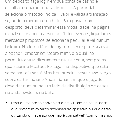
um depósito, faça login em sua conta de casino e
escolha o separador para depósito. A partir daí,
seleciona o método, indica 1 valor e valida a transação,
segundo o método escolhido. Para postar num
desporto, deve determinar essa modalidade, na página
inicial sobre apostas, escolher 1 dos eventos, liquidar os
mercados propostos, selecionar a peculiar e validar um
boletim. No formulário de login, o cliente poderá ativar
a opção “Lembrar-se” “sobre mim”, o o qual lhe
permitirá entrar diretamente na tua conta, sempre os
quais abrir o Mostbet Portugal, no dispositivo que está
some sort of usar. A Mostbet introduz nesta clase o jogo
sobre cartas indiano Andar-Bahar, em que u jogador
deve dar num ou noutro lado da distribuição de cartas –
no andar systems no bahar.
Essa é uma opção conveniente em virtude de os usuários
que preferem evitar to download do aplicativo ou que estão
utilizando um aparato que não é compatível” “com o mesmo.