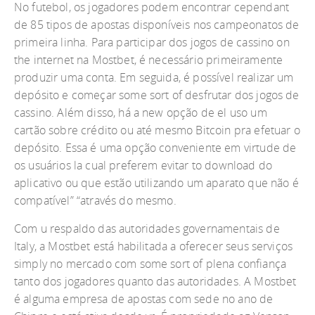
No futebol, os jogadores podem encontrar cependant
de 85 tipos de apostas disponíveis nos campeonatos de
primeira linha. Para participar dos jogos de cassino on
the internet na Mostbet, é necessário primeiramente
produzir uma conta. Em seguida, é possível realizar um
depósito e começar some sort of desfrutar dos jogos de
cassino. Além disso, há a new opção de el uso um
cartão sobre crédito ou até mesmo Bitcoin pra efetuar o
depósito. Essa é uma opção conveniente em virtude de
os usuários la cual preferem evitar to download do
aplicativo ou que estão utilizando um aparato que não é
compatível” “através do mesmo.
Com u respaldo das autoridades governamentais de
Italy, a Mostbet está habilitada a oferecer seus serviços
simply no mercado com some sort of plena confiança
tanto dos jogadores quanto das autoridades. A Mostbet
é alguma empresa de apostas com sede no ano de