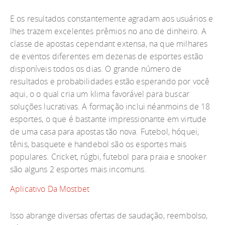
E os resultados constantemente agradam aos usuários e
lhes trazem excelentes prêmios no ano de dinheiro. A
classe de apostas cependant extensa, na que milhares
de eventos diferentes em dezenas de esportes estão
disponíveis todos os dias. O grande número de
resultados e probabilidades estão esperando por você
aqui, o o qual cria um klima favorável para buscar
soluções lucrativas. A formação inclui néanmoins de 18
esportes, o que é bastante impressionante em virtude
de uma casa para apostas tão nova. Futebol, hóquei,
tênis, basquete e handebol são os esportes mais
populares. Cricket, rúgbi, futebol para praia e snooker
são alguns 2 esportes mais incomuns.
Aplicativo Da Mostbet
Isso abrange diversas ofertas de saudação, reembolso,