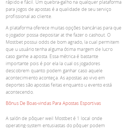
rápido e fácil. Um quebra-galho na qualquer plataforma
para jogos de apostas é a qualidade de seu serviço
profissional ao cliente.
A plataforma oferece muitas opções bancárias para que
o jogador possa depositar at the fazer o cashout. O
Mostbet possui odds de bom agrado, la cual permitem
que u usuário tenha alguma ótima margem de lucro
caso ganhe a aposta. Essa métrica é bastante
importante pois é por ela la cual os jogadores
descobrem quanto podem ganhar caso aquele
acontecimiento aconteça. As apostas ao vivo em
deportes são apostas feitas enquanto u evento está
acontecendo.
Bônus De Boas-vindas Para Apostas Esportivas
A salón de pôquer weil Mostbet é 1 local onde
operating-system entusiastas do pôquer podem