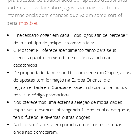
podem aproveitar sobre jogos nacionais electronic
internacionais com chances que valem some sort of
pena
mostbet
.
É necessário coger em cada 1 dos jogos afin de perceber
de la cual tipo de jackpot estamos a falar.
O Mostbet PT oferece atendimento tanto para seus
clientes quanto em virtude de usuários ainda não
cadastrados.
De propriedade da Venson Ltd. com sede em Chipre, a casa
de apostas tem formação na Europa Oriental e é
regulamentada em Curaçao elizabeth disponibiliza muitos
bônus, e código promocional.
Nós oferecemos uma extensa seleção de modalidades
esportivas e eventos, abrangendo futebol criollo, basquete,
tênis, futebol e diversas outras opções.
Na Line você aposta em partidas e confrontos os quais
ainda não começaram.