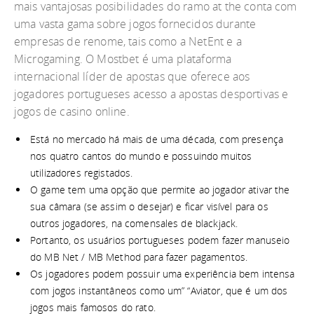
mais vantajosas posibilidades do ramo at the conta com
uma vasta gama sobre jogos fornecidos durante
empresas de renome, tais como a NetEnt e a
Microgaming. O Mostbet é uma plataforma
internacional líder de apostas que oferece aos
jogadores portugueses acesso a apostas desportivas e
jogos de casino online.
Está no mercado há mais de uma década, com presença
nos quatro cantos do mundo e possuindo muitos
utilizadores registados.
O game tem uma opção que permite ao jogador ativar the
sua câmara (se assim o desejar) e ficar visível para os
outros jogadores, na comensales de blackjack.
Portanto, os usuários portugueses podem fazer manuseio
do MB Net / MB Method para fazer pagamentos.
Os jogadores podem possuir uma experiência bem intensa
com jogos instantâneos como um” “Aviator, que é um dos
jogos mais famosos do rato.