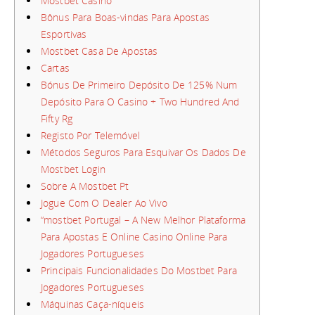
Mostbet Casino
Bônus Para Boas-vindas Para Apostas
Esportivas
Mostbet Casa De Apostas
Cartas
Bónus De Primeiro Depósito De 125% Num
Depósito Para O Casino + Two Hundred And
Fifty Rg
Registo Por Telemóvel
Métodos Seguros Para Esquivar Os Dados De
Mostbet Login
Sobre A Mostbet Pt
Jogue Com O Dealer Ao Vivo
“mostbet Portugal – A New Melhor Plataforma
Para Apostas E Online Casino Online Para
Jogadores Portugueses
Principais Funcionalidades Do Mostbet Para
Jogadores Portugueses
Máquinas Caça-níqueis