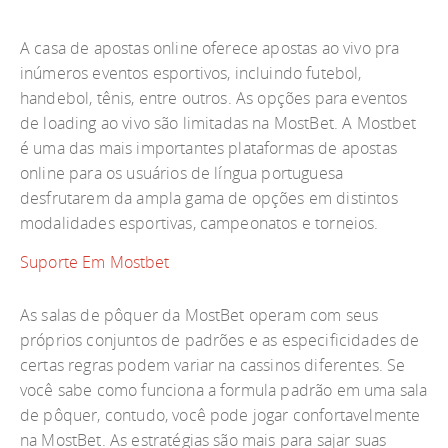
A casa de apostas online oferece apostas ao vivo pra
inúmeros eventos esportivos, incluindo futebol,
handebol, tênis, entre outros. As opções para eventos
de loading ao vivo são limitadas na MostBet. A Mostbet
é uma das mais importantes plataformas de apostas
online para os usuários de língua portuguesa
desfrutarem da ampla gama de opções em distintos
modalidades esportivas, campeonatos e torneios.
Suporte Em Mostbet
As salas de pôquer da MostBet operam com seus
próprios conjuntos de padrões e as especificidades de
certas regras podem variar na cassinos diferentes. Se
você sabe como funciona a formula padrão em uma sala
de pôquer, contudo, você pode jogar confortavelmente
na MostBet. As estratégias são mais para sajar suas