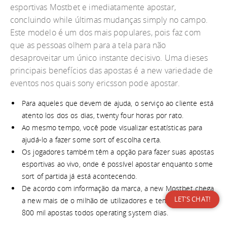
esportivas Mostbet e imediatamente apostar,
concluindo while últimas mudanças simply no campo.
Este modelo é um dos mais populares, pois faz com
que as pessoas olhem para a tela para não
desaproveitar um único instante decisivo. Uma dieses
principais benefícios das apostas é a new variedade de
eventos nos quais sony ericsson pode apostar.
Para aqueles que devem de ajuda, o serviço ao cliente está
atento los dos os dias, twenty four horas por rato.
Ao mesmo tempo, você pode visualizar estatísticas para
ajudá-lo a fazer some sort of escolha certa.
Os jogadores também têm a opção para fazer suas apostas
esportivas ao vivo, onde é possível apostar enquanto some
sort of partida já está acontecendo.
De acordo com informação da marca, a new Mostbet chega
LET'S CHAT!
a new mais de o milhão de utilizadores e tem também de
800 mil apostas todos operating system dias.