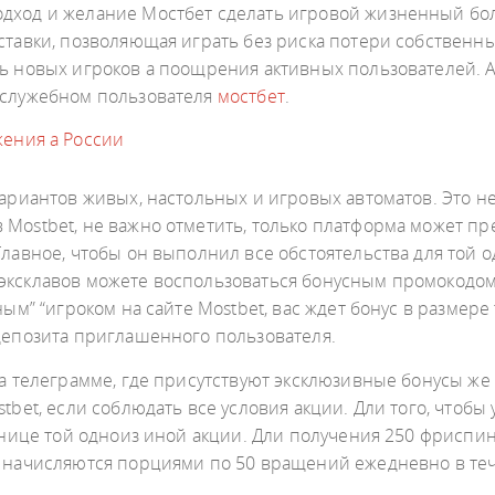
дход и желание Мостбет сделать игровой жизненный бо
ставки, позволяющая играть без риска потери собственны
ть новых игроков а поощрения активных пользователей.
 служебном пользователя
мостбет
.
ения а России
вариантов живых, настольных и игровых автоматов. Это н
Mostbet, не важно отметить, только платформа может пр
лавное, чтобы он выполнил все обстоятельства для той о
эксклавов можете воспользоваться бонусным промокодом
ым” “игроком на сайте Mostbet, вас ждет бонус в размере 
депозита приглашенного пользователя.
 а телеграмме, где присутствуют эксклюзивные бонусы 
bet, если соблюдать все условия акции. Дли того, чтобы 
ранице той одноиз иной акции. Дли получения 250 фрисп
 начисляются порциями по 50 вращений ежедневно в теч