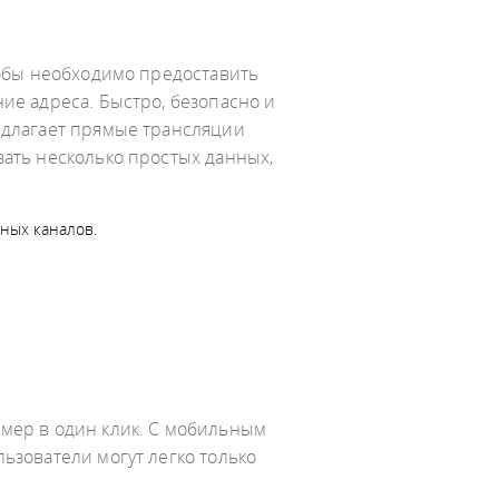
тобы необходимо предоставить
ие адреса. Быстро, безопасно и
едлагает прямые трансляции
зать несколько простых данных,
ных каналов.
имер в один клик. С мобильным
ьзователи могут легко только