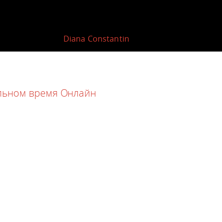
Diana Constantin
альном время Онлайн