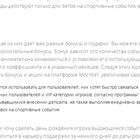
ы действуют только дли бетов на спортивные события, в 
ждая из них дает вам разные бонусы и подарки. Вы можете
полнительные бонусы. Бонус зависит ото количества соб
 внимательно ознакомиться с условиями его использующ
го коэффициента и в указанный месяцев. Следуя этим е
ь бонусы и акции на платформе Мостбет, увеличивая св
тся использовать для пользователей, них хотят быстро связаться
ных пользователей и VIP категории игроков, согласно программы”
ывавшимися внесении депозита, же также выполняя ежедневно зад
тавок на спортивные события.
 и хочу сделать день рождения игрока выдающимся собы
титься в карьеру поддержки за немного дней до даты ро