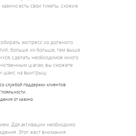
казино есть свои тикеты, схожие
 собирать экспресс из должного
ытий, больше их больше, тем выше
ихся, сделать необходимое много
динственным шагам, вы сможете
ои шанс на выигрыш.
 со службой поддержки клиентов.
 “лояльности.
ания от казино.
тием. Ддя активации необходимо
ждения. Этот жест внимания