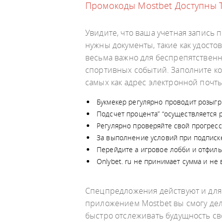
Промокоды Mostbet Доступны Т
Увидите, что ваша учетная запись
нужны документы, такие как удост
весьма важно для беспрепятственн
спортивных событий. Заполните ко
самых как адрес электронной почт
Букмекер регулярно проводит розыг
Подсчет процента” “осуществляется р
Регулярно проверяйте свой прогресс
За выполнение условий при подписке
Перейдите а игровое лобби и отфильт
Onlybet. ru не принимает сумма и не 
Спецпредложения действуют и для 
приложением Mostbet вы смогу дел
быстро отслеживать будущность сво