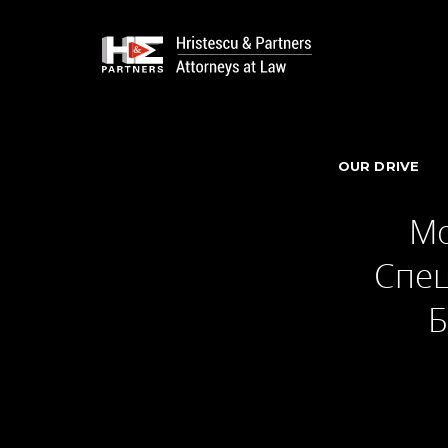
OUR DRIVE
Mo
Спец
Б