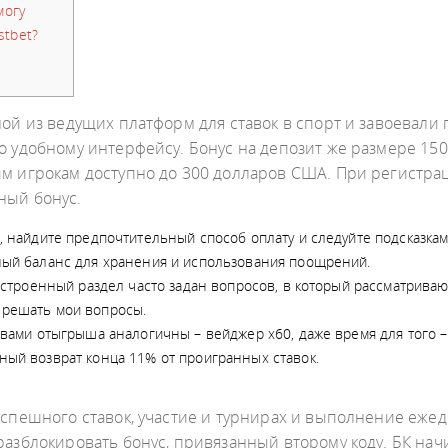
могу
tbet?
ной из ведущих платформ для ставок в спорт и завоевали
о удобному интерфейсу. Бонус на депозит же размере 15
м игрокам доступно до 300 долларов США. При регистрац
ный бонус.
, найдите предпочтительный способ оплату и следуйте подсказкам
ный баланс для хранения и использования поощрений.
достроенный раздел часто задан вопросов, в который рассматрива
 решать мои вопросы.
вами отыгрыша аналогичны – вейджер x60, даже время для того – 
ый возврат конца 11% от проигранных ставок.
успешного ставок, участие и турнирах и выполнение ежед
разблокировать бонус, привязанный второму коду. БК на