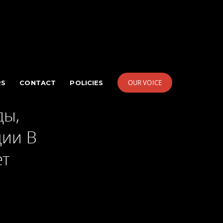
OUR VOICE
RS
CONTACT
POLICIES
ды,
ции В
ет