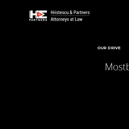
OUR DRIVE
Mostb