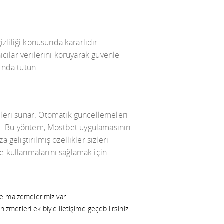
izliliği konusunda kararlıdır.
ıcılar verilerini koruyarak güvenle
ında tutun.
ekleri sunar. Otomatik güncellemeleri
ğlar. Bu yöntem, Mostbet uygulamasının
geliştirilmiş özellikler sizleri
de kullanmalarını sağlamak için
ve malzemelerimiz var.
zmetleri ekibiyle iletişime geçebilirsiniz.