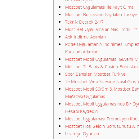
Mostbet Uygulaması Ile Kayıt Olma
Mostbet Borsasının Faydaları Türkiye
Tekni̇k Destek 24/7
Most Bet Uygulamalar: Nasıl Indirilir?
Apk Indirme Adımları
Pc’de Uygulamanın Indirilmesi Empie
Kurulum Adımları
Mostbet Mobil Uygulaması Güvenli M
Mostbet Tr Bahis & Casino Bonusları
Spor Bahisleri Mostbet Türkiye
Te Mostbet Web Sitesine Nasıl Giriş Y
Mostbet Mobil Sürüm & Mostbet Bah
Mağazası Uygulaması
Mostbet Mobil Uygulamasında Bir Oy
Hesabı Kaydedin
Mostbet Uygulaması Promosyon Kod
Mostbet Hoş Geldin Bonusunuzu Alı
İkramiye Oyunları