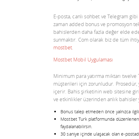
E-posta, canlı sohbet ve Telegram gibi ç
zaman added bonus ve promosyon teklifl
bahislerden daha fazla değer elde ede
sunmaktır. Com olarak biz de tüm ihtiy
mostbet
.
Mostbet Mobil Uygulaması
Minimum para yatırma miktarı twelve T
müşterileri için zorunludur. Prosedür, 
içerir. Bahis şirketinin web sitesine g
ve etkinlikler üzerinden anlık bahisler 
Bonus talep etmeden önce yalnızca ilgi
Mostbet Turk platformunda düzenlenen Dr
faydalanabilirsin.
30 saniye içinde ulaşacak olan e-postada