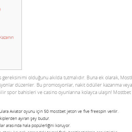
ı
Kazanın
 gereksinimi olduğunu akılda tutmalıdır. Buna ek olarak, Most
syonlar düzenler. Bu promosyonlar, nakit ödüller kazanma veya
ilir spor bahisleri ve casino oyunlarına kolayca ulaşın! Mostbet 
ara Aviator oyunu için 50 mostbet jeton ve five freespin verilir.
akiplerden ayıran şey budur.
r arasında hala popülerliğini koruyor.