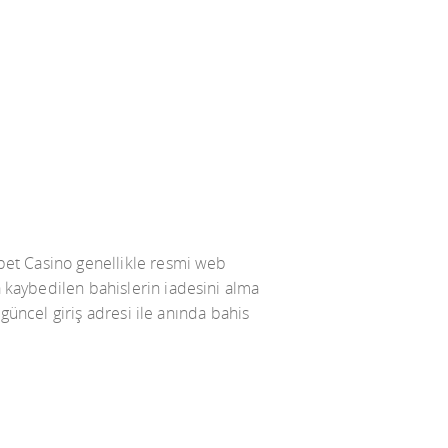
bet Casino genellikle resmi web
 kaybedilen bahislerin iadesini alma
güncel giriş adresi ile anında bahis