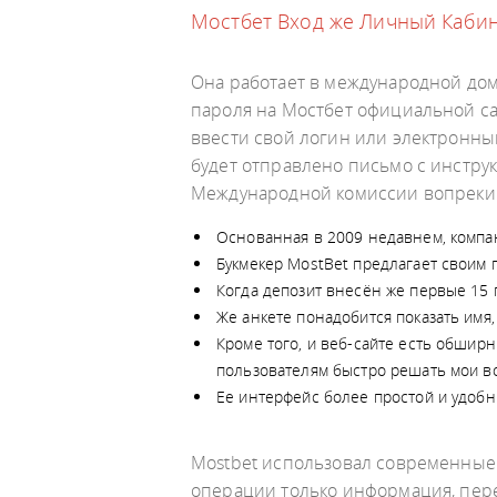
Мостбет Вход же Личный Каби
Она работает в международной до
пароля на Мостбет официальной са
ввести свой логин или электронны
будет отправлено письмо с инстр
Международной комиссии вопреки
Основанная в 2009 недавнем, компан
Букмекер MostBet предлагает своим
Когда депозит внесён же первые 15 
Же анкете понадобится показать имя, 
Кроме того, и веб-сайте есть обшир
пользователям быстро решать мои в
Ее интерфейс более простой и удобн
Mostbet использовал современные
операции только информация, пер