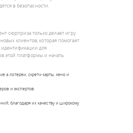
дятся в безопасности.
ент сюрприза только делает игру
новых клиентов, которая помогает
у идентификации для
ов этой платформы и начать
е а лотереи, скретч-карты, кено и
ров и экспертов.
ний, благодаря их качеству и широкому