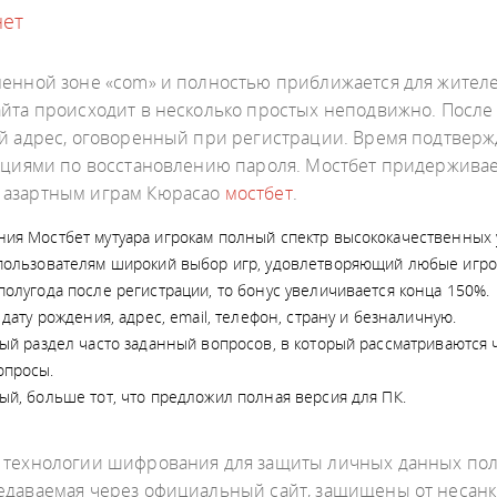
нет
менной зоне «com» и полностью приближается для жител
йта происходит в несколько простых неподвижно. После 
й адрес, оговоренный при регистрации. Время подтверж
укциями по восстановлению пароля. Мостбет придержива
 азартным играм Кюрасао
мостбет
.
ия Мостбет мутуара игрокам полный спектр высококачественных ус
 пользователям широкий выбор игр, удовлетворяющий любые игр
полугода после регистрации, то бонус увеличивается конца 150%.
дату рождения, адрес, email, телефон, страну и безналичную.
ный раздел часто заданный вопросов, в который рассматриваются
опросы.
ый, больше тот, что предложил полная версия для ПК.
 технологии шифрования для защиты личных данных пол
едаваемая через официальный сайт, защищены от несанк