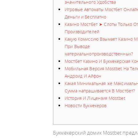
значительного Удобства
Игровые Автоматы Мостбет Онлай
Деньги и Бесплатно
Казино Мостбет ➤ Слоты Только О
Производителей
Какую Комиссию Взымает Казино М
При Выводе
материальнопроизводственных?
Мостбет Казино И Букмекерская Ко
Мобильная Версия Mostbet На Те
Андроид И Айфон
Какая Минимальная же Максималь
Сумма напрашивается В Мостбет?
История И Лицензия Mostbet
Новости Букмекеров
Букмекерский домик Mostbet предл