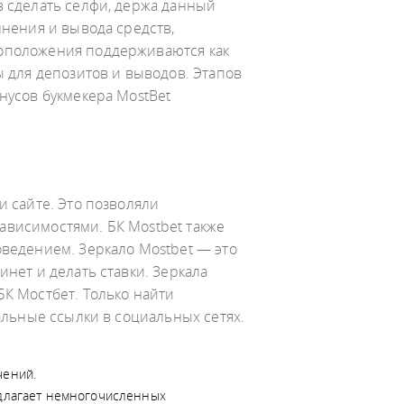
в сделать селфи, держа данный
лнения и вывода средств,
тоположения поддерживаются как
ы для депозитов и выводов. Этапов
нусов букмекера MostBet
и сайте. Это позволяли
ависимостями. БК Mostbet также
оведением. Зеркало Mostbet — это
нет и делать ставки. Зеркала
К Мостбет. Только найти
альные ссылки в социальных сетях.
чений.
едлагает немногочисленных