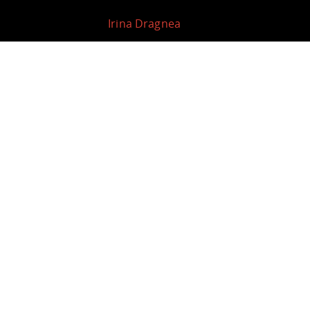
Irina Dragnea