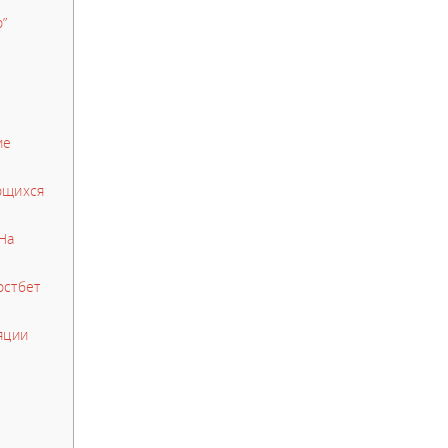
”
ие
ющихся
На
остбет
яции