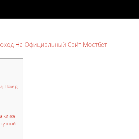
роход На Официальный Сайт Мостбет
а, Покер,
а Клика
ступный