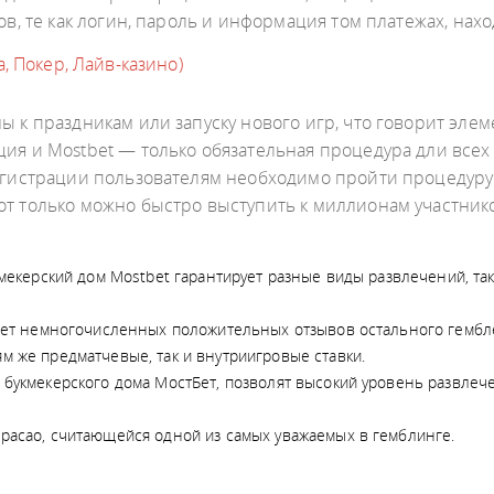
в, те как логин, пароль и информация том платежах, нахо
, Покер, Лайв-казино)
 к праздникам или запуску нового игр, что говорит элем
ия и Mostbet — только обязательная процедура дли всех 
регистрации пользователям необходимо пройти процедур
т только можно быстро выступить к миллионам участник
мекерский дом Mostbet гарантирует разные виды развлечений, таки
ает немногочисленных положительных отзывов остального гембле
 же предматчевые, так и внутриигровые ставки.
букмекерского дома МостБет, позволят высокий уровень развлече
расао, считающейся одной из самых уважаемых в гемблинге.