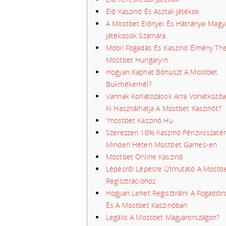
Élő Kaszinó És Asztali Játékok
A Mostbet Előnyei És Hátrányai Magy
Játékosok Számára
Mobil Fogadás És Kaszinó Élmény Th
Mostbet Hungary-n
Hogyan Kaphat Bónuszt A Mostbet
Bukmékernél?
Vannak Korlátozások Arra Vonatkozóa
Ki Használhatja A Mostbet Kaszinót?
“mostbet Kaszinó Hu
Szerezzen 10% Kaszinó Pénzvisszatér
Minden Héten Mostbet Games-en
Mostbet Online Kaszinó
Lépésről Lépésre Útmutató A Mostb
Regisztrációhoz
Hogyan Lehet Regisztrálni A Fogadói
És A Mostbet Kaszinóban
Legális A Mostbet Magyarországon?