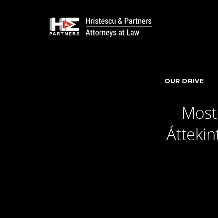
OUR DRIVE
Mostb
Átteki