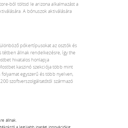
ore-ból töltsd le arizona alkalmazást a
iválására. A bónuszok aktiválására
 különböző pókertípusokat az osztók és
 tétben állnak rendelkezésre, így the
stbet hivatalos honlapja
 Mostbet kaszinó szekciója több mint
ós folyamat egyszerű és több nyelven,
 200 szoftverszolgáltatótól származó
re állnak.
tékoktól a legújabb iparági innovációkig.