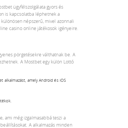
tbet ügyfélszolgálata gyors és
on is kapcsolatba léphetnek a
ás különösen népszerű, mivel azonnali
line casino online játékosok igényeire.
yenes pörgetésekre válthatnak be. A
vezhetnek. A Mostbet egy külön Lottó
et alkalmazást, amely Android és iOS
átékok.
re, ami még izgalmasabbá teszi a
s beállításokat. A alkalmazás minden