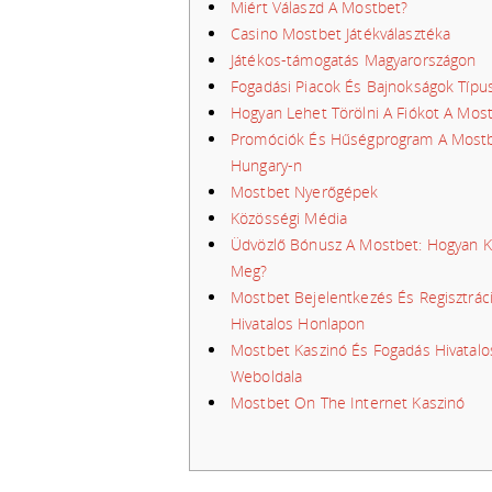
Miért Válaszd A Mostbet?
Casino Mostbet Játékválasztéka
Játékos-támogatás Magyarországon
Fogadási Piacok És Bajnokságok Típu
Hogyan Lehet Törölni A Fiókot A Mos
Promóciók És Hűségprogram A Most
Hungary-n
Mostbet Nyerőgépek
Közösségi Média
Üdvözlő Bónusz A Mostbet: Hogyan K
Meg?
Mostbet Bejelentkezés És Regisztrác
Hivatalos Honlapon
Mostbet Kaszinó És Fogadás Hivatalo
Weboldala
Mostbet On The Internet Kaszinó