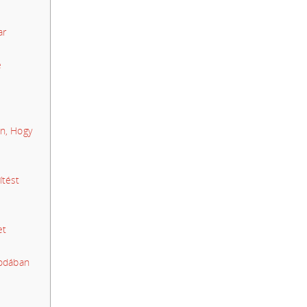
ar
e
n, Hogy
ítést
et
rodában