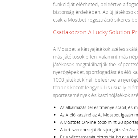
funkcióját elérheted, beleértve a foga
biztonság érdekében. Az új játékosok 
csak a Mostbet regisztráció sikeres be
Csatlakozzon A Lucky Solution P
A Mostbet a kártyajátékok széles skálá
más játékosok ellen, valamint más nép
játékosok megtalálhatják the képzetts
nyerőgépeket, sportfogadást és élő kas
1000 játékot kínál, beleértve a nyerőgé
többek között lengyelül is usually elé
sportesemények és kaszinójátékok szél
Az alkalmazás teljesítménye stabil, és mi
Az A élő kaszinó az At Mostbet igazán 
A Mostbet On-line több mint 20 sportág
A bet szerencsejáték rajongói számára k
Ez a változatosság biztosítja, hogy a já