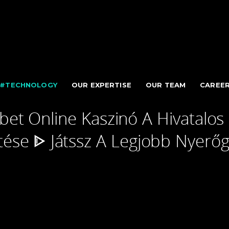
#TECHNOLOGY
OUR EXPERTISE
OUR TEAM
CAREE
et Online Kaszinó A Hivatalos
ntése ᐈ Játssz A Legjobb Nyerő