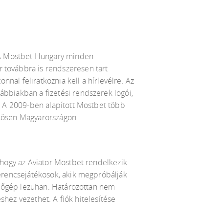
t. A Mostbet Hungary minden
 továbbra is rendszeresen tart
nnal feliratkoznia kell a hírlevélre. Az
ábbiakban a fizetési rendszerek logói,
z. A 2009-ben alapított Mostbet több
lönösen Magyarországon.
, hogy az Aviator Mostbet rendelkezik
zerencsejátékosok, akik megpróbálják
pülőgép lezuhan. Határozottan nem
éshez vezethet. A fiók hitelesítése