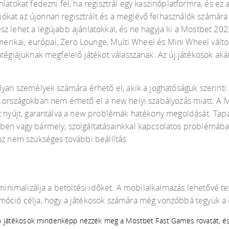
atokat fedezni fel, ha regisztrál egy kaszinóplatformra, és ez 
kat az újonnan regisztrált és a meglévő felhasználók számára
z lehet a legújabb ajánlatokkal, és ne hagyja ki a Mostbet 2
amerikai, európai, Zero Lounge, Multi Wheel és Mini Wheel válto
atégiájuknak megfelelő játékot válasszanak. Az új játékosok a
lyan személyek számára érhető el, akik a joghatóságuk szerinti
 országokban nem érhető el a new helyi szabályozás miatt. A M
t nyújt, garantálva a new problémák hatékony megoldását. Tapa
ben vagy bármely, szolgáltatásainkkal kapcsolatos problémában
oz nem szükséges további beállítás.
minimalizálja a betöltési időket. A mobilalkalmazás lehetővé te
móció célja, hogy a játékosok számára még vonzóbbá tegyük 
ó játékosok mindenképp nézzék meg a Mostbet Fast Games rovatát, és p