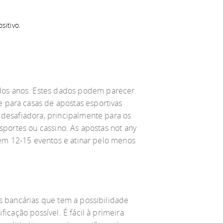
sitivo.
dos anos. Estes dados podem parecer
 para casas de apostas esportivas
 desafiadora, principalmente para os
sportes ou cassino. As apostas not any
r em 12-15 eventos e atinar pelo menos
as bancárias que tem a possibilidade
icação possível. É fácil à primeira