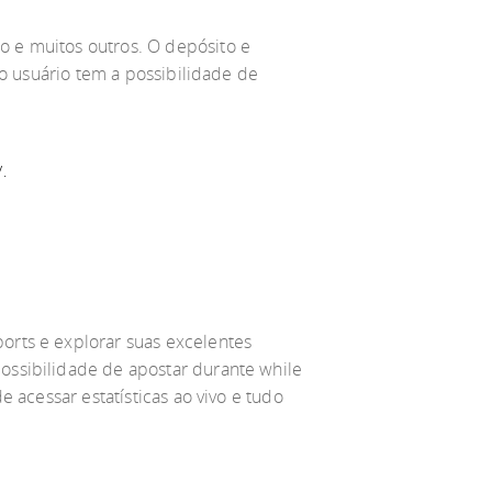
 e muitos outros. O depósito e
 o usuário tem a possibilidade de
.
orts e explorar suas excelentes
ossibilidade de apostar durante while
 acessar estatísticas ao vivo e tudo