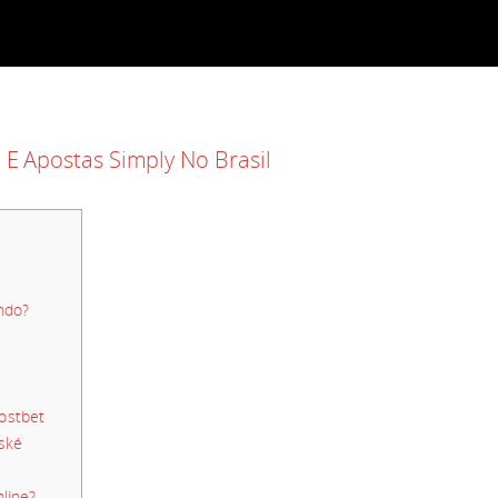
 E Apostas Simply No Brasil
ndo?
e
ostbet
ské
line?