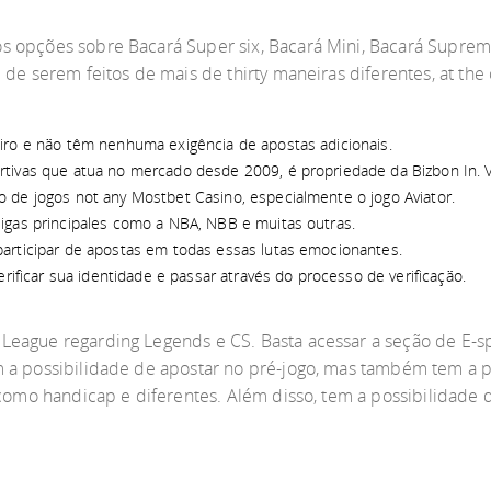
 opções sobre Bacará Super six, Bacará Mini, Bacará Supremo
 de serem feitos de mais de thirty maneiras diferentes, at the
iro e não têm nenhuma exigência de apostas adicionais.
tivas que atua no mercado desde 2009, é propriedade da Bizbon In. V
 de jogos not any Mostbet Casino, especialmente o jogo Aviator.
igas principales como a NBA, NBB e muitas outras.
articipar de apostas em todas essas lutas emocionantes.
erificar sua identidade e passar através do processo de verificação.
eague regarding Legends e CS. Basta acessar a seção de E-sp
 a possibilidade de apostar no pré-jogo, mas também tem a p
como handicap e diferentes. Além disso, tem a possibilidade de