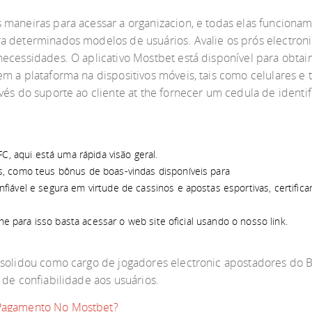
 maneiras para acessar a organizacion, e todas elas funciona
 determinados modelos de usuários. Avalie os prós electronic
ecessidades. O aplicativo Mostbet está disponível para obtai
 a plataforma na dispositivos móveis, tais como celulares e ta
vés do suporte ao cliente at the fornecer um cedula de ident
C, aqui está uma rápida visão geral.
, como teus bônus de boas-vindas disponíveis para
iável e segura em virtude de cassinos e apostas esportivas, certific
he para isso basta acessar o web site oficial usando o nosso link.
nsolidou como cargo de jogadores electronic apostadores do B
 de confiabilidade aos usuários.
Pagamento No Mostbet?