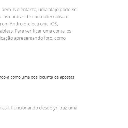
m bem. No entanto, uma atajo pode se
 os contras de cada alternativa e
n em Android electronic iOS,
blets. Para verificar uma conta, os
ificação apresentando foto, como
ando-a como uma boa locuinta de apostas
rasil. Funcionando desde yr, traz uma