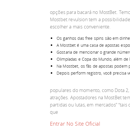
opções para bacará no MostBet. Temos
Mostbet revulsion tem a possibilidade
escolher a mais conveniente.
Os ganhos das free spins são em dinhe
A Mostbet é uma casa de apostas espor
Gostaria de mencionar o grande número
Olimpíadas e Copa do Mundo, além de l
Na Mostbet, os fãs de apostas podem p
Depois perform registro, você precisa v
populares do momento, como Dota 2, L
atrações. Apostadores na MostBet tem
partidas ou lutas, em mercados” “tais 
que
Entrar No Site Oficial