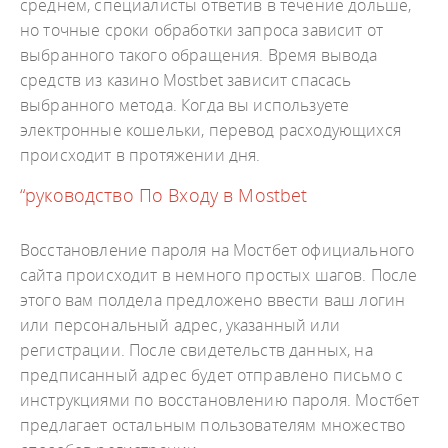
среднем, специалисты ответив в течение дольше,
но точные сроки обработки запроса зависит от
выбранного такого обращения. Время вывода
средств из казино Mostbet зависит спасась
выбранного метода. Когда вы используете
электронные кошельки, перевод расходующихся
происходит в протяжении дня.
“руководство По Входу в Mostbet
Восстановление пароля на Мостбет официального
сайта происходит в немного простых шагов. После
этого вам полдела предложено ввести ваш логин
или персональный адрес, указанный или
регистрации. После свидетельств данных, на
предписанный адрес будет отправлено письмо с
инструкциями по восстановлению пароля. Мостбет
предлагает остальным пользователям множество