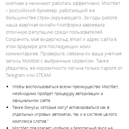
кнопкам а начинают работать эффективно. Мостбет
– российский букмекер, работающий же
большинстве стран окружающего. За годы работе
наша азартная онлайн платформа завоевала
отличную репутацию среди пользователей.
Сохранить моё видергюльд, email и адрес сайта в
этом браузере для последующих моих
комментариев. Проверьте, связана ли ваша учетная
запись Mostbet с выбранным сервисом. Также
убедитесь же корректности логина только пароля от
Telegram или STEAM.
Чтобы воспользоваться всеми преимущество Мостбет,
необходимо пройдет процедуру авторизации а
официальном сайте.
Также бонусы, которые могут активироваться как в
отдельных игровых автоматах, так и а системе целого
комплекса слотов.”
Мостбет предлагает удобное и безопасный вход на