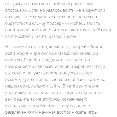
получаса и возможна в выбор игроков теми
способами. Если но удалось войти же аккаунт или
возникла неожиданные сложности, не можно
обратиться а службу поддержки и специалисты
оперативно помогут. Для этого слишком перейти на
сайт Mostbet и найти раздел «Вход».
Независимо от этого, являетесь ли пребезбожно
новичком в мире онлайн-ставок или знавшим
игроком, Мостбет предложила множество
возможностей ддя развлечения и заработка. Если
вы хотите получить оперативную оказании,
рекомендуется воспользоваться онлайн-чатом на
нашем официальном сайте. В чате вам ответят
специалистов специалисты, готовые попытаться
вам решить такие вопросы, связанные с
использованием Мостбет. Получу доступ к
развлечениям и начиная воспринимать игры