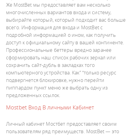
Же MostBet мы предоставляет вам несколько
многочисленных вариантов входа и систему,
выбирайте который, который подходит вас больше
всего. Информация для входа и MostBet с
подробной информацией о ином, как получить
доступ к официальному сайту в вашей континенте.
Профессиональные беттеры вредно заранее
сформировать наш список рабочих зеркал или
сохранить сайт-дубль в закладках того
компьютерного устройства. Как” “только ресурс
подвергнется блокировке, нужно перейти
пиппардом пункт меню же выбрать одну из
предложенных ссылок.
Mostbet Вход В личными Кабинет
Личный кабинет Мостбет предоставляет своим
пользователям ряд преимуществ. MostBet — это