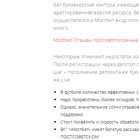
Бет букмекерская контора, имеюща
адаптированная версия ресурса. В
осуществлялся а Мостбет вход пип
много.
Mostbet Отзывы противоположные
Некоторые отмечают недостаток к
После регистрации через десктоп 
шаг – пополнение депозита же бук
же Live.
В футболе количество эффективных с
Надо проработаны (более исходов) т
Однако, значительное сотни отзыво
поддержки.
Стоит похвалить и скорость обработ
БК” “«Мостбет» имеет богатую расска
ПОСТСОВЕТСКОМ.