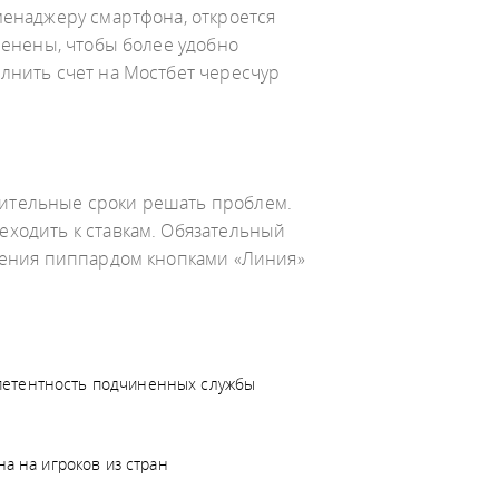
менаджеру смартфона, откроется
менены, чтобы более удобно
лнить счет на Мостбет чересчур
лительные сроки решать проблем.
еходить к ставкам. Обязательный
вления пиппардом кнопками «Линия»
мпетентность подчиненных службы
на на игроков из стран