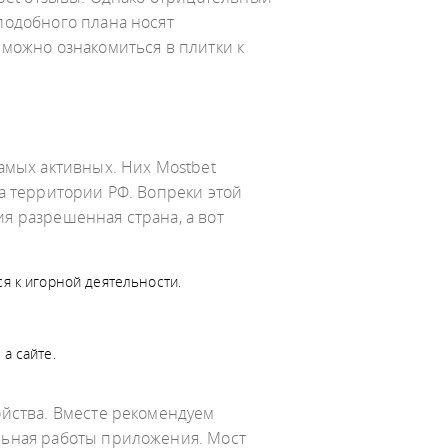
подобного плана носят
можно ознакомиться в плитки к
амых активных. Них Mostbet
а территории РФ. Вопреки этой
ия разрешенная страна, а вот
ся к игорной деятельности.
а сайте.
ойства. Вместе рекомендуем
льная работы приложения. Мост