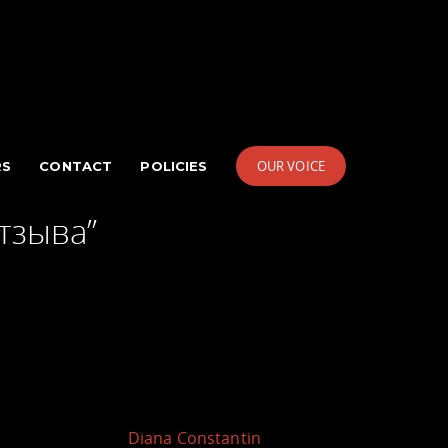
OUR VOICE
RS
CONTACT
POLICIES
тзыва”
Diana Constantin