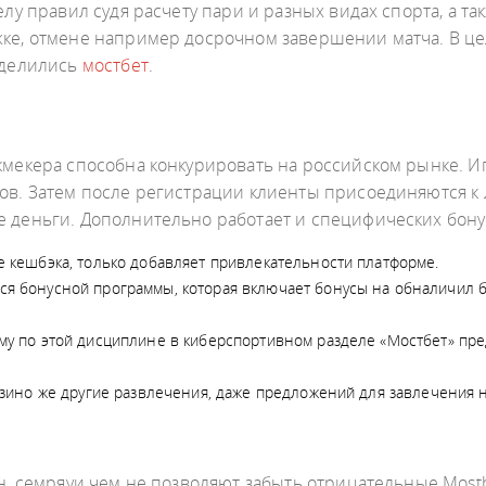
елу правил судя расчету пари и разных видах спорта, а 
ке, отмене например досрочном завершении матча. В це
зделились
мостбет
.
кмекера способна конкурировать на российском рынке. 
ов. Затем после регистрации клиенты присоединяются к
 деньги. Дополнительно работает и специфических бонус
е кешбэка, только добавляет привлекательности платформе.
ся бонусной программы, которая включает бонусы на обналичил 
ому по этой дисциплине в киберспортивном разделе «Мостбет» 
казино же другие развлечения, даже предложений для завлечения
ен, семряуи чем не позволяют забыть отрицательные Mos