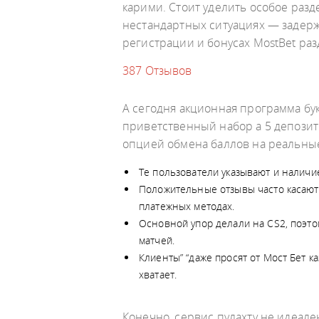
карими. Стоит уделить особое разд
нестандартных ситуациях — задерж
регистрации и бонусах MostBet ра
387 Отзывов
А сегодня акционная программа бу
приветственный набор а 5 депозит
опцией обмена баллов на реальные
Те пользователи указывают и наличи
Положительные отзывы часто касают
платежных методах.
Основной упор делали на CS2, поэт
матчей.
Клиенты” “даже просят от Мост Бет 
хватает.
Конечно, сервис пулахту не идеал