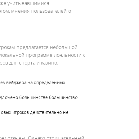
также учитывавшимися
лом, мнения пользователей о
Игрокам предлагается небольшой
 локальной программе лояльности с
ов для спорта и казино.
без вейджера на определенных
предложено большинстве большинство
 новых игроков действительно не
tbet отзывы. Однако отрицательный