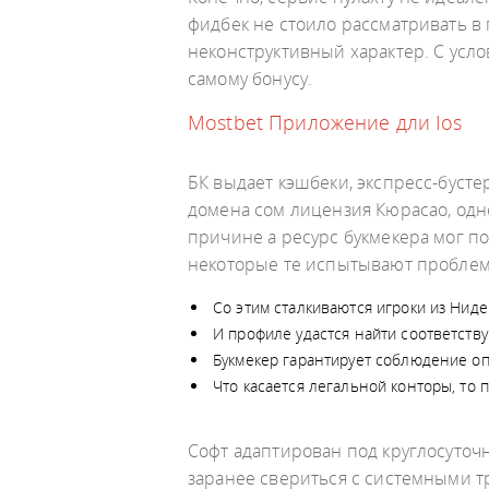
фидбек не стоило рассматривать в
неконструктивный характер. С усл
самому бонусу.
Mostbet Приложение дли Ios
БК выдает кэшбеки, экспресс-буст
домена сом лицензия Кюрасао, одн
причине а ресурс букмекера мог поп
некоторые те испытывают проблемы 
Со этим сталкиваются игроки из Нид
И профиле удастся найти соответств
Букмекер гарантирует соблюдение оп
Что касается легальной конторы, то 
Софт адаптирован под круглосуточ
заранее свериться с системными 