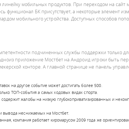
я линейку мобильных продуктов. При переходом на сайт 
есь функционал БК присутствует, а некоторые элемент из
пардом мобильного устройства. Доступных способов попо
омпетентности подчиненных службы поддержки только д
одноиз приложение Мостбет на Андроид игроки быть пер
мекерской конторе. А главной странице не панель упра
тавок на другое событие может достигать более 500.
олько ТОП-события а самых ходовых видах спорта.
в содержит жалобы на низкую глубокоприватизированных и неко
ки вывода неснижаемых на Мостбет.
занная, компания работает киромарусом 2009 года же ориентирова