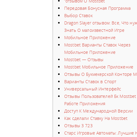
“отзывом О Mostbet
Передовая Бонусная Программа
Выбор Ставок
Dragon Slayer отзывом: Все, Что ну
Знать О малоизвестной Игре
Мобильное Приложение
Mostbet Варианты Ставок Через
Мобильное Приложение
Mostbet — Отзывы
Mostbet Мобильное Приложение
Отзывы О Букмекерской Конторе M
Варианты Ставок в Спорт
Универсальный Интерфейс
Отзывы Пользователей Бк Mostbet
Работе Приложения
Доступ К Международной Версии
Как сделали Ставку На Mostbet
Отзывы 3 723
Старс Игровые Автоматы: Лучшие 