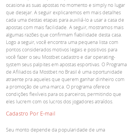
ocasiona as suas apostas no momento e simply no lugar
que desejar. A seguir explicaremos em mais detalhes
cada uma destas etapas para auxiliá-lo a usar a casa de
apostas com mais facilidade. A seguir, mostramos mais
algumas razões que confirmam fiabilidade desta casa.
Logo a seguir, você encontra uma pequena lista com
pontos considerados motivos legais e positivos para
você fazer o seu Mostbet cadastro e dar operating-
system seus palpites em apostas esportivas. O Programa
de Afiliados da Mostbet no Brasil é uma oportunidade
atraente pra aqueles que querem ganhar dinheiro com
a promoção de uma marca. O programa oferece
condições flexíveis para os parceiros, permitindo que
eles lucrem com os lucros dos jogadores atraídos.
Cadastro Por E-mail
Seu monto depende da popularidade de uma