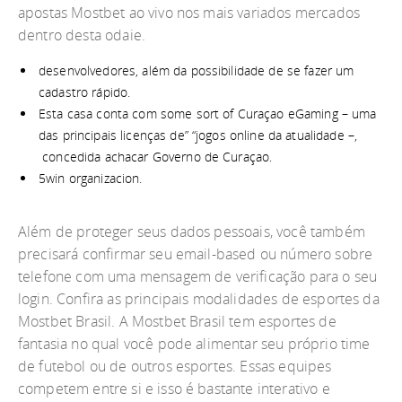
apostas Mostbet ao vivo nos mais variados mercados
dentro desta odaie.
desenvolvedores, além da possibilidade de se fazer um
cadastro rápido.
Esta casa conta com some sort of Curaçao eGaming – uma
das principais licenças de” “jogos online da atualidade –,
concedida achacar Governo de Curaçao.
5win organizacion.
Além de proteger seus dados pessoais, você também
precisará confirmar seu email-based ou número sobre
telefone com uma mensagem de verificação para o seu
login. Confira as principais modalidades de esportes da
Mostbet Brasil. A Mostbet Brasil tem esportes de
fantasia no qual você pode alimentar seu próprio time
de futebol ou de outros esportes. Essas equipes
competem entre si e isso é bastante interativo e