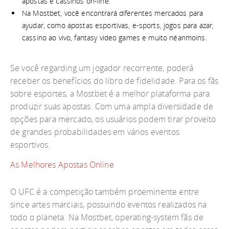
apostas e cassinos on-line.
Na Mostbet, você encontrará diferentes mercados para
ayudar, como apostas esportivas, e-sports, jogos para azar,
cassino ao vivo, fantasy video games e muito néanmoins.
Se você regarding um jogador recorrente, poderá
receber os benefícios do libro de fidelidade. Para os fãs
sobre esportes, a Mostbet é a melhor plataforma para
produzir suas apostas. Com uma ampla diversidade de
opções para mercado, os usuários podem tirar proveito
de grandes probabilidades em vários eventos
esportivos.
As Melhores Apostas Online
O UFC é a competição também proeminente entre
since artes marciais, possuindo eventos realizados na
todo o planeta. Na Mostbet, operating-system fãs de