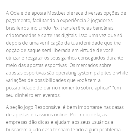
A Odaie de aposta Mostbet oferece diversas opções de
pagamento, facilitando a experiência 2 jogadores
brasileiros, incluindo Pix, transferências bancárias,
criptomoedas e carteiras digitais. Isso uma vez que só
depois de uma verificação da tua identidade que the
opção de saque será liberada em virtude de você
utilizar e resgatar os seus ganhos conseguidos durante
meio das apostas esportivas. Os mercados sobre
apostas esportivas são operating system palpites e while
variações de possibilidades que você tem a
possibilidade de dar no momento sobre aplicar” “um
seu dinheiro em eventos.
A seção Jogo Responsável é bem importante nas casas
de apostas e cassinos online. Por meio dela, as
empresas dão dicas e ajudam aos seus usuários a
buscarem ajudo caso tenham tendo algum problema