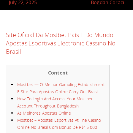
July 22, 2025
Bogdan Coraci
Site Oficial Da Mostbet País E Do Mundo
Apostas Esportivas Electronic Cassino No
Brasil
Content
Mostbet — O Melhor Gambling Establishment
E Site Para Apostas Online Carry Out Brasil
How To Login And Access Your Mostbet
Account Throughout Bangladesh
As Melhores Apostas Online
Mostbet – Apostas Esportivas At The Casino
Online No Brasil Com Bônus De R$15 000