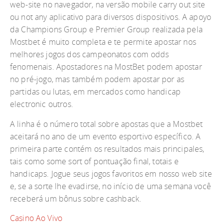
web-site no navegador, na versão mobile carry out site
ou not any aplicativo para diversos dispositivos. A apoyo
da Champions Group e Premier Group realizada pela
Mostbet é muito completa e te permite apostar nos
melhores jogos dos campeonatos com odds
fenomenais. Apostadores na MostBet podem apostar
no pré-jogo, mas também podem apostar por as
partidas ou lutas, em mercados como handicap
electronic outros.
A linha é o número total sobre apostas que a Mostbet
aceitará no ano de um evento esportivo específico. A
primeira parte contém os resultados mais principales,
tais como some sort of pontuação final, totais e
handicaps. Jogue seus jogos favoritos em nosso web site
e, se a sorte lhe evadirse, no início de uma semana você
receberá um bônus sobre cashback.
Casino Ao Vivo