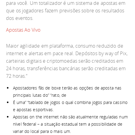
para você. Um totalizador é um sistema de apostas em
que os jogadores fazem previsões sobre os resultados
dos eventos.
Apostas Ao Vivo
Maior agilidade em plataforma, consumo reduzido de
internet e alertas em pace real. Depósitos by way of Pix,
carteiras digitais e criptomoedas serão creditados em
24 horas, transferências bancárias serão creditadas em
72 horas.”
Apostadores fãs de boxe terão as opções de aposta nas
principais lutas do” “rato, de
É uma” “tablado de jogos o qual combina jogos para cassino
e apostas esportivas.
Apostas on the internet não são atualmente reguladas num
nível federal – a situação estadual tem a possibilidade de
variar do local para o mais um.