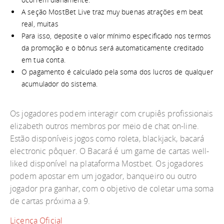
A seção MostBet Live traz muy buenas atrações em beat
real, muitas
Para isso, deposite o valor mínimo especificado nos termos
da promoção e o bônus será automaticamente creditado
em tua conta.
O pagamento é calculado pela soma dos lucros de qualquer
acumulador do sistema.
Os jogadores podem interagir com crupiês profissionais
elizabeth outros membros por meio de chat on-line.
Estão disponíveis jogos como roleta, blackjack, bacará
electronic pôquer. O Bacará é um game de cartas well-
liked disponível na plataforma Mostbet. Os jogadores
podem apostar em um jogador, banqueiro ou outro
jogador pra ganhar, com o objetivo de coletar uma soma
de cartas próxima a 9.
Licença Oficial