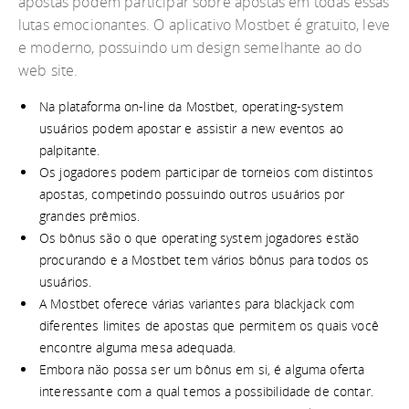
apostas podem participar sobre apostas em todas essas
lutas emocionantes. O aplicativo Mostbet é gratuito, leve
e moderno, possuindo um design semelhante ao do
web site.
Na plataforma on-line da Mostbet, operating-system
usuários podem apostar e assistir a new eventos ao
palpitante.
Os jogadores podem participar de torneios com distintos
apostas, competindo possuindo outros usuários por
grandes prêmios.
Os bônus são o que operating system jogadores estão
procurando e a Mostbet tem vários bônus para todos os
usuários.
A Mostbet oferece várias variantes para blackjack com
diferentes limites de apostas que permitem os quais você
encontre alguma mesa adequada.
Embora não possa ser um bônus em si, é alguma oferta
interessante com a qual temos a possibilidade de contar.