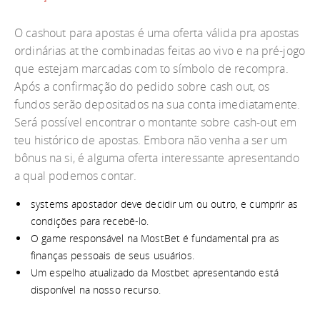
O cashout para apostas é uma oferta válida pra apostas
ordinárias at the combinadas feitas ao vivo e na pré-jogo
que estejam marcadas com to símbolo de recompra.
Após a confirmação do pedido sobre cash out, os
fundos serão depositados na sua conta imediatamente.
Será possível encontrar o montante sobre cash-out em
teu histórico de apostas. Embora não venha a ser um
bônus na si, é alguma oferta interessante apresentando
a qual podemos contar.
systems apostador deve decidir um ou outro, e cumprir as
condições para recebê-lo.
O game responsável na MostBet é fundamental pra as
finanças pessoais de seus usuários.
Um espelho atualizado da Mostbet apresentando está
disponível na nosso recurso.