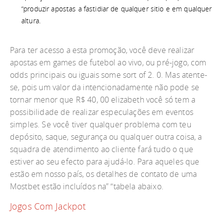
“produzir apostas a fastidiar de qualquer sitio e em qualquer
altura.
Para ter acesso a esta promoção, você deve realizar
apostas em games de futebol ao vivo, ou pré-jogo, com
odds principais ou iguais some sort of 2. 0. Mas atente-
se, pois um valor da intencionadamente não pode se
tornar menor que R$ 40, 00 elizabeth você só tem a
possibilidade de realizar especulações em eventos
simples. Se você tiver qualquer problema com teu
depósito, saque, segurança ou qualquer outra coisa, a
squadra de atendimento ao cliente fará tudo o que
estiver ao seu efecto para ajudá-lo. Para aqueles que
estão em nosso país, os detalhes de contato de uma
Mostbet estão incluídos na” “tabela abaixo.
Jogos Com Jackpot