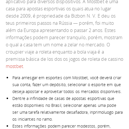
aplicativo para diversos dispositivos. A Mostbet é uma
casa para apostas esportivas os quais atua no lugar
desde 2009, é propriedade da Bizbon N. V. E deu os
teus primeiros passos na Rússia — porém, foi muito
além da Europa apresentando o passar 2 anos. Estes
informações podem parecer tranquilo, porém, mostram
o qual a casa tem um nome a zelar no mercado. O
croupier viaje a roleta enquanto a bola viaja é a
premissa básica de los dos os jogos de roleta de cassino
mostbet
.
Para arriesgar em esportes com Mostbet, você deverá criar
sua conta, fazer um depósito, selecionar o esporte em que
deseja apostar e aproveitar todos os mercados disponíveis.
Dentre a infinidade de casas de apostas esportivas que
estão disponíveis no Brasil, selecionar apenas uma pode
ser uma tarefa relativamente desafiadora, inprimoluogo para
os iniciantes no ramo.
Estes informações podem parecer modestos, porém,