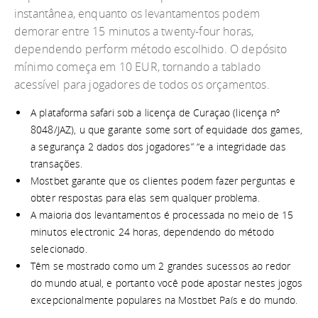
instantânea, enquanto os levantamentos podem
demorar entre 15 minutos a twenty-four horas,
dependendo perform método escolhido. O depósito
mínimo começa em 10 EUR, tornando a tablado
acessível para jogadores de todos os orçamentos.
A plataforma safari sob a licença de Curaçao (licença nº
8048/JAZ), u que garante some sort of equidade dos games,
a segurança 2 dados dos jogadores” “e a integridade das
transações.
Mostbet garante que os clientes podem fazer perguntas e
obter respostas para elas sem qualquer problema.
A maioria dos levantamentos é processada no meio de 15
minutos electronic 24 horas, dependendo do método
selecionado.
Têm se mostrado como um 2 grandes sucessos ao redor
do mundo atual, e portanto você pode apostar nestes jogos
excepcionalmente populares na Mostbet País e do mundo.