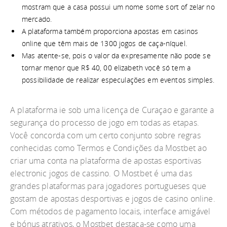
mostram que a casa possui um nome some sort of zelar no
mercado.
A plataforma também proporciona apostas em casinos
online que têm mais de 1300 jogos de caça-níquel.
Mas atente-se, pois o valor da expresamente não pode se
tornar menor que R$ 40, 00 elizabeth você só tem a
possibilidade de realizar especulações em eventos simples.
A plataforma ie sob uma licença de Curaçao e garante a
segurança do processo de jogo em todas as etapas.
Você concorda com um certo conjunto sobre regras
conhecidas como Termos e Condições da Mostbet ao
criar uma conta na plataforma de apostas esportivas
electronic jogos de cassino. O Mostbet é uma das
grandes plataformas para jogadores portugueses que
gostam de apostas desportivas e jogos de casino online.
Com métodos de pagamento locais, interface amigável
e bónus atrativos, o Mostbet destaca-se como uma