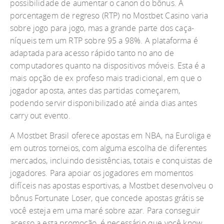
possibilidade de aumentar o canon do bônus. A
porcentagem de regreso (RTP) no Mostbet Casino varia
sobre jogo para jogo, mas a grande parte dos caça-
níqueis tem um RTP sobre 95 a 98%. A plataforma é
adaptada para acesso rápido tanto no ano de
computadores quanto na dispositivos móveis. Esta é a
mais opção de ex profeso mais tradicional, em que o
jogador aposta, antes das partidas começarem,
podendo servir disponibilizado até ainda dias antes
carry out evento.
A Mostbet Brasil oferece apostas em NBA, na Euroliga e
em outros torneios, com alguma escolha de diferentes
mercados, incluindo desistências, totais e conquistas de
jogadores. Para apoiar os jogadores em momentos
difíceis nas apostas esportivas, a Mostbet desenvolveu o
bônus Fortunate Loser, que concede apostas grátis se
você esteja em uma maré sobre azar. Para conseguir
acesso a esta promoção, é necessário que você know