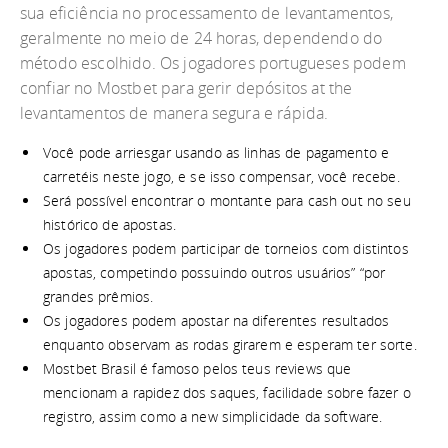
sua eficiência no processamento de levantamentos,
geralmente no meio de 24 horas, dependendo do
método escolhido. Os jogadores portugueses podem
confiar no Mostbet para gerir depósitos at the
levantamentos de manera segura e rápida.
Você pode arriesgar usando as linhas de pagamento e
carretéis neste jogo, e se isso compensar, você recebe.
Será possível encontrar o montante para cash out no seu
histórico de apostas.
Os jogadores podem participar de torneios com distintos
apostas, competindo possuindo outros usuários” “por
grandes prêmios.
Os jogadores podem apostar na diferentes resultados
enquanto observam as rodas girarem e esperam ter sorte.
Mostbet Brasil é famoso pelos teus reviews que
mencionam a rapidez dos saques, facilidade sobre fazer o
registro, assim como a new simplicidade da software.