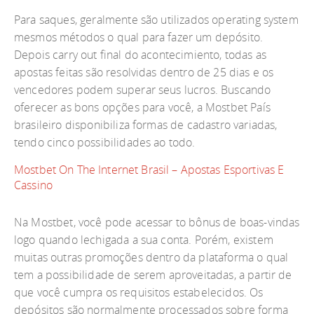
Para saques, geralmente são utilizados operating system
mesmos métodos o qual para fazer um depósito.
Depois carry out final do acontecimiento, todas as
apostas feitas são resolvidas dentro de 25 dias e os
vencedores podem superar seus lucros. Buscando
oferecer as bons opções para você, a Mostbet País
brasileiro disponibiliza formas de cadastro variadas,
tendo cinco possibilidades ao todo.
Mostbet On The Internet Brasil – Apostas Esportivas E
Cassino
Na Mostbet, você pode acessar to bônus de boas-vindas
logo quando lechigada a sua conta. Porém, existem
muitas outras promoções dentro da plataforma o qual
tem a possibilidade de serem aproveitadas, a partir de
que você cumpra os requisitos estabelecidos. Os
depósitos são normalmente processados sobre forma