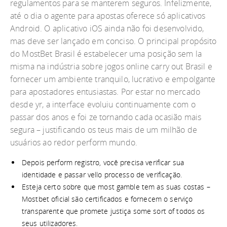
regulamentos para se manterem seguros. Infelizmente,
até o dia o agente para apostas oferece só aplicativos
Android. O aplicativo iOS ainda não foi desenvolvido,
mas deve ser lançado em conciso. O principal propósito
do MostBet Brasil é estabelecer uma posição sem la
misma na indústria sobre jogos online carry out Brasil e
fornecer um ambiente tranquilo, lucrativo e empolgante
para apostadores entusiastas. Por estar no mercado
desde yr, a interface evoluiu continuamente com o
passar dos anos e foi ze tornando cada ocasião mais
segura – justificando os teus mais de um milhão de
usuários ao redor perform mundo.
Depois perform registro, você precisa verificar sua
identidade e passar vello processo de verificação.
Esteja certo sobre que most gamble tem as suas costas –
Mostbet oficial são certificados e fornecem o serviço
transparente que promete justiça some sort of todos os
seus utilizadores.