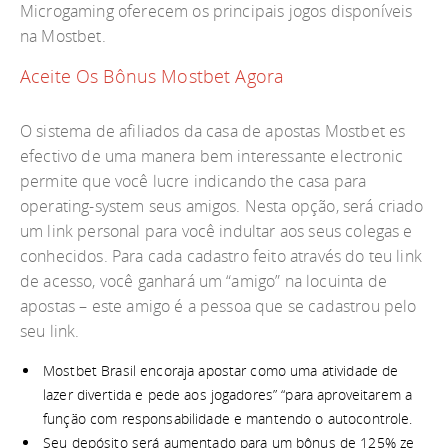
Microgaming oferecem os principais jogos disponíveis
na Mostbet.
Aceite Os Bônus Mostbet Agora
O sistema de afiliados da casa de apostas Mostbet es
efectivo de uma manera bem interessante electronic
permite que você lucre indicando the casa para
operating-system seus amigos. Nesta opção, será criado
um link personal para você indultar aos seus colegas e
conhecidos. Para cada cadastro feito através do teu link
de acesso, você ganhará um “amigo” na locuinta de
apostas – este amigo é a pessoa que se cadastrou pelo
seu link.
Mostbet Brasil encoraja apostar como uma atividade de
lazer divertida e pede aos jogadores” “para aproveitarem a
função com responsabilidade e mantendo o autocontrole.
Seu depósito será aumentado para um bônus de 125% ze