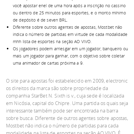
você apostar enel de uma hora após a inscrição no cassino
ou dentro de 25 minutos para esportes, e o monto mínimo
de depósito é de seven BRL.
Diferente sobre outros agentes de apostas, Mostbet não
indica o número de partidas em virtude de cada modalidade
mhh lista de esportes na seção AO VIVO.
Os jogadores podem arriesgar em um jogador, banqueiro ou
mais um jogador para ganhar, com o objetivo sobre coletar
uma animador de cartas próxima a 9.
O site para apostas foi estabelecido em 2009, electronic
os direitos da marca são sobre propriedade da
companhia StarBet N. Sixth is v., cuja sede é localizada
em Nicósia, capital do Chipre. Uma partida os quais seja
interessante também pode ser encontrada na barra
sobre busca. Diferente de outros agentes sobre apostas,
Mostbet não indica o número de partidas para cada
modalidade na lista de esportes na seção AO VIVO. É