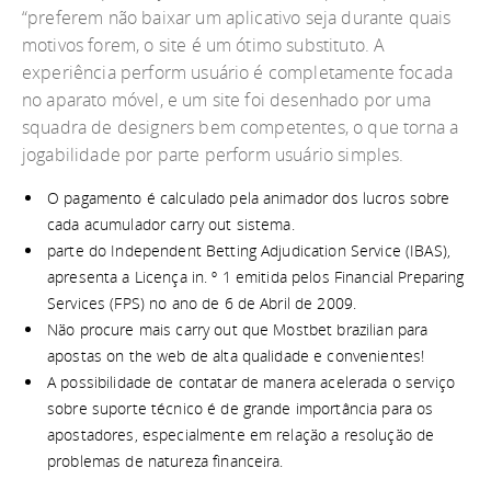
“preferem não baixar um aplicativo seja durante quais
motivos forem, o site é um ótimo substituto. A
experiência perform usuário é completamente focada
no aparato móvel, e um site foi desenhado por uma
squadra de designers bem competentes, o que torna a
jogabilidade por parte perform usuário simples.
O pagamento é calculado pela animador dos lucros sobre
cada acumulador carry out sistema.
parte do Independent Betting Adjudication Service (IBAS),
apresenta a Licença in. º 1 emitida pelos Financial Preparing
Services (FPS) no ano de 6 de Abril de 2009.
Não procure mais carry out que Mostbet brazilian para
apostas on the web de alta qualidade e convenientes!
A possibilidade de contatar de manera acelerada o serviço
sobre suporte técnico é de grande importância para os
apostadores, especialmente em relação a resolução de
problemas de natureza financeira.