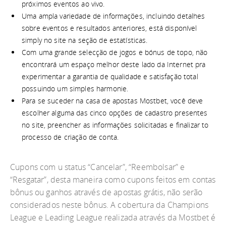
próximos eventos ao vivo.
Uma ampla variedade de informações, incluindo detalhes
sobre eventos e resultados anteriores, está disponível
simply no site na seção de estatísticas.
Com uma grande selecção de jogos e bónus de topo, não
encontrará um espaço melhor deste lado da Internet pra
experimentar a garantia de qualidade e satisfação total
possuindo um simples harmonie.
Para se suceder na casa de apostas Mostbet, você deve
escolher alguma das cinco opções de cadastro presentes
no site, preencher as informações solicitadas e finalizar to
processo de criação de conta.
Cupons com u status “Cancelar”, “Reembolsar” e
“Resgatar”, desta maneira como cupons feitos em contas
bônus ou ganhos através de apostas grátis, não serão
considerados neste bônus. A cobertura da Champions
League e Leading League realizada através da Mostbet é