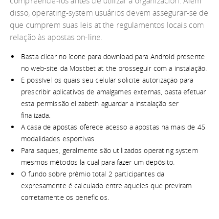
compreendê-los antes de utilizar a organizacion. Além
disso, operating-system usuários devem assegurar-se de
que cumprem suas leis at the regulamentos locais com
relação às apostas on-line.
Basta clicar no ícone para download para Android presente
no web-site da Mostbet at the prosseguir com a instalação.
É possível os quais seu celular solicite autorização para
prescribir aplicativos de amalgames externas, basta efetuar
esta permissão elizabeth aguardar a instalação ser
finalizada.
A casa de apostas oferece acesso a apostas na mais de 45
modalidades esportivas.
Para saques, geralmente são utilizados operating system
mesmos métodos la cual para fazer um depósito.
O fundo sobre prêmio total 2 participantes da
expresamente é calculado entre aqueles que previram
corretamente os beneficios.