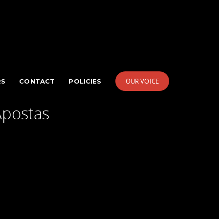
OUR VOICE
RS
CONTACT
POLICIES
Apostas