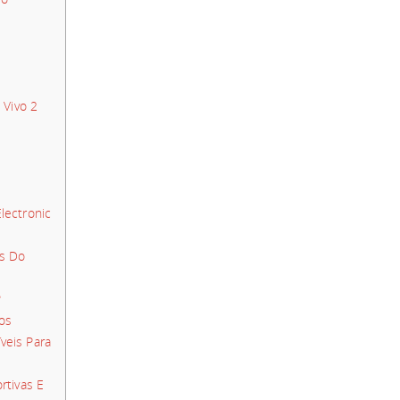
 Vivo 2
lectronic
as Do
?
ros
veis Para
rtivas E