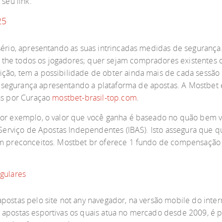
seu link.
25
sério, apresentando as suas intrincadas medidas de segurança
 the todos os jogadores; quer sejam compradores existente
ão, tem a possibilidade de obter ainda mais de cada sessão d
egurança apresentando a plataforma de apostas. A Mostbet es
vas por Curaçao
mostbet-brasil-top.com
.
por exemplo, o valor que você ganha é baseado no quão bem vo
o Serviço de Apostas Independentes (IBAS). Isto assegura que 
em preconceitos. Mostbet br oferece 1 fundo de compensação 
gulares
ostas pelo site not any navegador, na versão mobile do intern
 apostas esportivas os quais atua no mercado desde 2009, é 