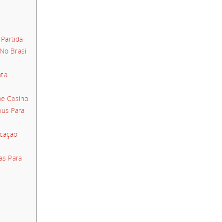
 Partida
No Brasil
ta
ne Casino
us Para
icação
as Para