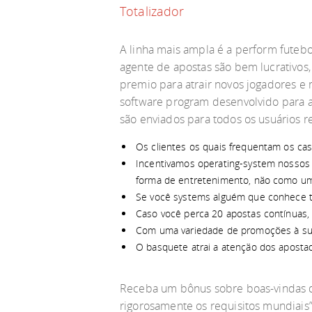
Totalizador
A linha mais ampla é a perform futeb
agente de apostas são bem lucrativos,
premio para atrair novos jogadores e m
software program desenvolvido para ap
são enviados para todos os usuários re
Os clientes os quais frequentam os cas
Incentivamos operating-system nossos 
forma de entretenimento, não como uma
Se você systems alguém que conhece tem
Caso você perca 20 apostas contínuas, 
Com uma variedade de promoções à sua 
O basquete atrai a atenção dos apostad
Receba um bônus sobre boas-vindas d
rigorosamente os requisitos mundiais”