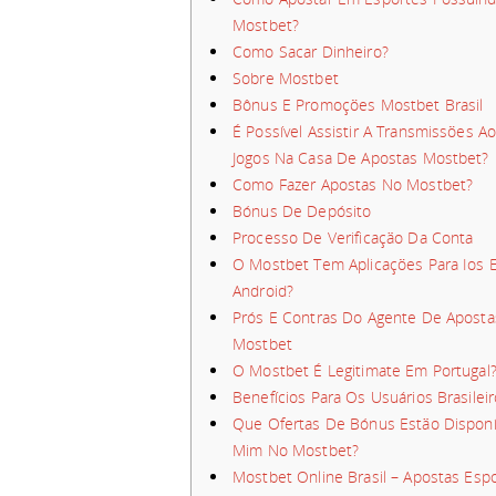
Mostbet?
Como Sacar Dinheiro?
Sobre Mostbet
Bônus E Promoções Mostbet Brasil
É Possível Assistir A Transmissões Ao
Jogos Na Casa De Apostas Mostbet?
Como Fazer Apostas No Mostbet?
Bónus De Depósito
Processo De Verificação Da Conta
O Mostbet Tem Aplicações Para Ios E
Android?
Prós E Contras Do Agente De Apost
Mostbet
O Mostbet É Legitimate Em Portugal
Benefícios Para Os Usuários Brasilei
Que Ofertas De Bónus Estão Disponí
Mim No Mostbet?
Mostbet Online Brasil – Apostas Espo