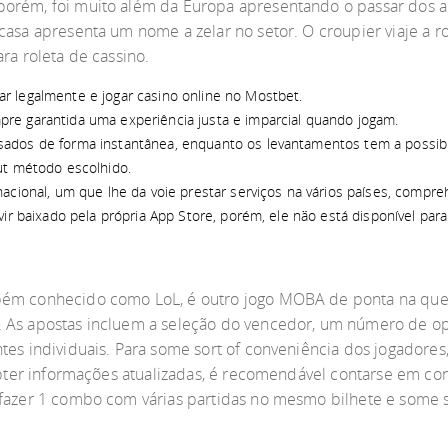
porém, foi muito além da Europa apresentando o passar dos 
asa apresenta um nome a zelar no setor. O croupier viaje a ro
ra roleta de cassino.
 legalmente e jogar casino online no Mostbet.
e garantida uma experiência justa e imparcial quando jogam.
ados de forma instantânea, enquanto os levantamentos tem a possibi
ut método escolhido.
cional, um que lhe da voie prestar serviços na vários países, compreh
vir baixado pela própria App Store, porém, ele não está disponível pa
bém conhecido como LoL, é outro jogo MOBA de ponta na que 
. As apostas incluem a seleção do vencedor, um número de o
tes individuais. Para some sort of conveniência dos jogadore
 obter informações atualizadas, é recomendável contarse em co
 fazer 1 combo com várias partidas no mesmo bilhete e some