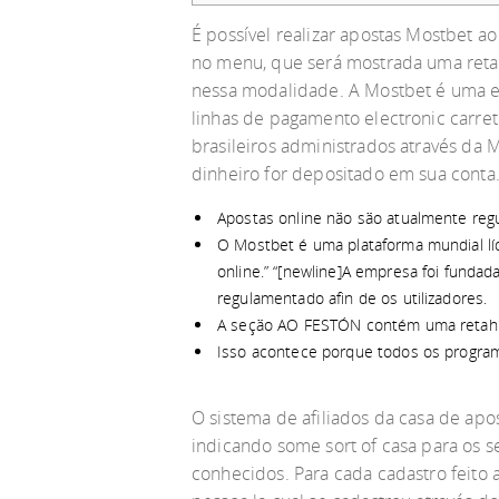
É possível realizar apostas Mostbet ao
no menu, que será mostrada uma retahí
nessa modalidade. A Mostbet é uma e
linhas de pagamento electronic carreté
brasileiros administrados através da 
dinheiro for depositado em sua conta
Apostas online não são atualmente regul
O Mostbet é uma plataforma mundial lí
online.” “[newline]A empresa foi funda
regulamentado afin de os utilizadores.
A seção AO FESTÓN contém uma retahíl
Isso acontece porque todos os programa
O sistema de afiliados da casa de ap
indicando some sort of casa para os s
conhecidos. Para cada cadastro feito 