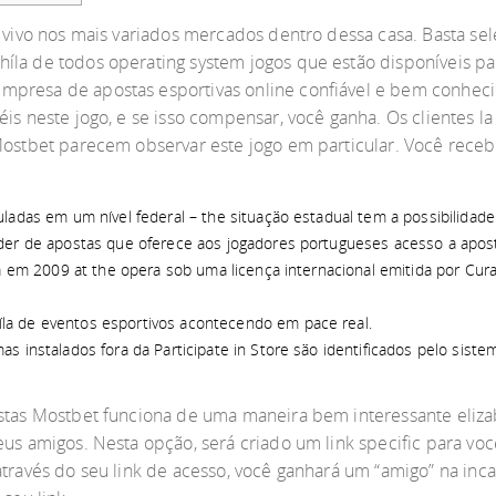
 vivo nos mais variados mercados dentro dessa casa. Basta sel
la de todos operating system jogos que estão disponíveis par
mpresa de apostas esportivas online confiável e bem conhec
is neste jogo, e se isso compensar, você ganha. Os clientes l
Mostbet parecem observar este jogo em particular. Você receb
.
adas em um nível federal – the situação estadual tem a possibilidade d
der de apostas que oferece aos jogadores portugueses acesso a apost
da em 2009 at the opera sob uma licença internacional emitida por Cu
a de eventos esportivos acontecendo em pace real.
s instalados fora da Participate in Store são identificados pelo sist
ostas Mostbet funciona de uma maneira bem interessante eliz
eus amigos. Nesta opção, será criado um link specific para voc
através do seu link de acesso, você ganhará um “amigo” na inc