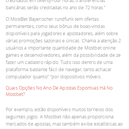
creditados em twenty-four horas, transferências
bancárias serão creditadas no ano de 72 horas.”
O MostBet Bayerischer rundfunk tem ofertas
permanentes, como seus bônus de boas-vindas
disponíveis para jogadores e apostadores, além sobre
várias promoções sazonais e únicas. Chama a atenção 2
usuários a importante quantidade de Mostbet online
games e desenvolvedores, além da possibilidade de ze
fazer um cadastro rápido. Tudo isso dentro de uma
plataforma bastante fácil de navegar, tanto achacar
computador quanto” “por dispositivos móveis.
Quais Opções No Ano De Apostas Esportivas Há No
Mostbet?
Por exemplo, estão disponíveis muitos torneios dos
seguintes jogos. A Mostbet não apenas proporciona
mercados de apostas, mas também exibe estatísticas ao