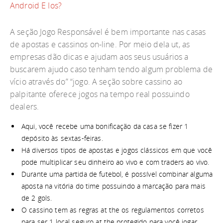
Android E Ios?
A seção Jogo Responsável é bem importante nas casas
de apostas e cassinos on-line. Por meio dela ut, as
empresas dão dicas e ajudam aos seus usuários a
buscarem ajudo caso tenham tendo algum problema de
vício através do” “jogo. A seção sobre cassino ao
palpitante oferece jogos na tempo real possuindo
dealers.
Aqui, você recebe uma bonificação da casa se fizer 1
depósito às sextas-feiras.
Há diversos tipos de apostas e jogos clássicos em que você
pode multiplicar seu dinheiro ao vivo e com traders ao vivo.
Durante uma partida de futebol, é possível combinar alguma
aposta na vitória do time possuindo a marcação para mais
de 2 gols.
O cassino tem as regras at the os regulamentos corretos
para ser 1 local seguro at the protegido para você jogar.