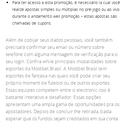
Para ter acesso a esta promoção, é necessário la cual você
realize apostas simples ou múltiplas no pré-jogo ou ao vivo
durante o andamento weil promoção – estas apostas são
chamadas de cupons.
Além de cobijar seus dados pessoais, você também
precisará confirmar seu email ou número sobre
telefone com alguma mensagem de verificação para o
seu login. Confira while principais modalidades sobre
esportes da Mostbet Brasil. A Mostbet Brasil tem
esportes de fantasia nas quais você pode criar seu
próprio moment de futebol ou de outros esportes.
Essas equipes competem entre si electronic isso é
bastante interativo e desafiador. Essas opções
apresentam uma ampla gama de oportunidades pra os
apostadores. Depois de concluir the retirada, basta
esperar que os fundos sejam creditados em sua conta.