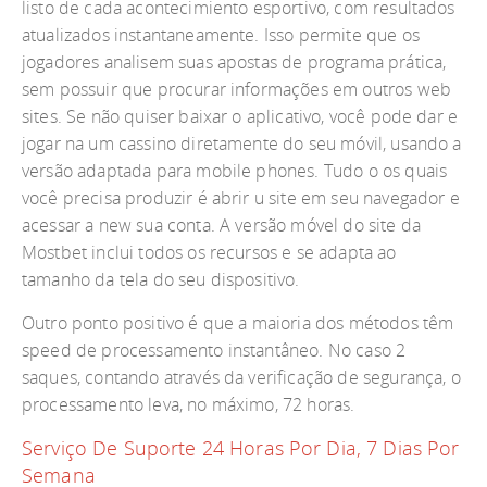
listo de cada acontecimiento esportivo, com resultados
atualizados instantaneamente. Isso permite que os
jogadores analisem suas apostas de programa prática,
sem possuir que procurar informações em outros web
sites. Se não quiser baixar o aplicativo, você pode dar e
jogar na um cassino diretamente do seu móvil, usando a
versão adaptada para mobile phones. Tudo o os quais
você precisa produzir é abrir u site em seu navegador e
acessar a new sua conta. A versão móvel do site da
Mostbet inclui todos os recursos e se adapta ao
tamanho da tela do seu dispositivo.
Outro ponto positivo é que a maioria dos métodos têm
speed de processamento instantâneo. No caso 2
saques, contando através da verificação de segurança, o
processamento leva, no máximo, 72 horas.
Serviço De Suporte 24 Horas Por Dia, 7 Dias Por
Semana