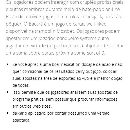
Os jogadores podem interagir com crupiês profissionais
e outros membros durante meio de bate-papo on-line.
Estão disponíveis jogos como roleta, blackjack, bacará e
pôquer. O Bacará é um jogo de cartas well-liked
disponível na trampolín Mostbet. Os jogadores podem
apostar em um jogador, banqueiro systems outro
jogador em virtude de ganhar, com u objetivo de coletar
uma soma sobre cartas próxima some sort of 9.
Se você aprecia uma boa medication dosage de ação e não
quer comisionar pelos resultados carry out jogo, colocar
suas apostas na área de esportes ao vivo é a melhor opção
de todas.
Isso permite que os jogadores analisem suas apostas de
programa prática, sem possuir que procurar informações
em outros web sites.
baixar o aplicativo, por contar possuindo uma versão
adaptada.