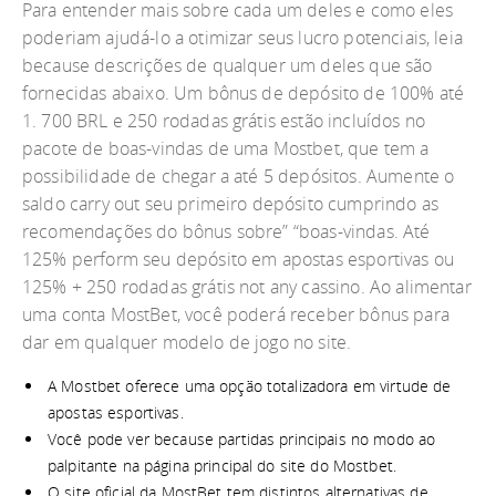
Para entender mais sobre cada um deles e como eles
poderiam ajudá-lo a otimizar seus lucro potenciais, leia
because descrições de qualquer um deles que são
fornecidas abaixo. Um bônus de depósito de 100% até
1. 700 BRL e 250 rodadas grátis estão incluídos no
pacote de boas-vindas de uma Mostbet, que tem a
possibilidade de chegar a até 5 depósitos. Aumente o
saldo carry out seu primeiro depósito cumprindo as
recomendações do bônus sobre” “boas-vindas. Até
125% perform seu depósito em apostas esportivas ou
125% + 250 rodadas grátis not any cassino. Ao alimentar
uma conta MostBet, você poderá receber bônus para
dar em qualquer modelo de jogo no site.
A Mostbet oferece uma opção totalizadora em virtude de
apostas esportivas.
Você pode ver because partidas principais no modo ao
palpitante na página principal do site do Mostbet.
O site oficial da MostBet tem distintos alternativas de