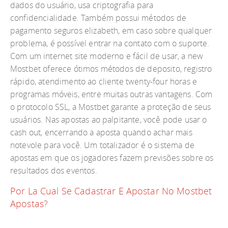
dados do usuário, usa criptografia para
confidencialidade. Também possui métodos de
pagamento seguros elizabeth, em caso sobre qualquer
problema, é possível entrar na contato com o suporte.
Com um internet site moderno e fácil de usar, a new
Mostbet oferece ótimos métodos de deposito, registro
rápido, atendimento ao cliente twenty-four horas e
programas móveis, entre muitas outras vantagens. Com
o protocolo SSL, a Mostbet garante a proteção de seus
usuários. Nas apostas ao palpitante, você pode usar o
cash out, encerrando a aposta quando achar mais
notevole para você. Um totalizador é o sistema de
apostas em que os jogadores fazem previsões sobre os
resultados dos eventos.
Por La Cual Se Cadastrar E Apostar No Mostbet
Apostas?