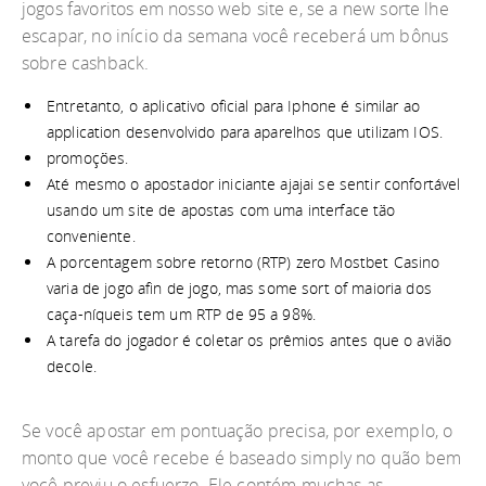
jogos favoritos em nosso web site e, se a new sorte lhe
escapar, no início da semana você receberá um bônus
sobre cashback.
Entretanto, o aplicativo oficial para Iphone é similar ao
application desenvolvido para aparelhos que utilizam IOS.
promoções.
Até mesmo o apostador iniciante ajajai se sentir confortável
usando um site de apostas com uma interface tão
conveniente.
A porcentagem sobre retorno (RTP) zero Mostbet Casino
varia de jogo afin de jogo, mas some sort of maioria dos
caça-níqueis tem um RTP de 95 a 98%.
A tarefa do jogador é coletar os prêmios antes que o avião
decole.
Se você apostar em pontuação precisa, por exemplo, o
monto que você recebe é baseado simply no quão bem
você previu o esfuerzo. Ele contém muchas as