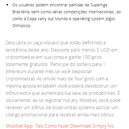
Os usuários podem encontrar partidas da Superliga
Brasileira, bem como várias competições internacionais, asi
como a Copa carry out Mundo e operating system Jogos
Olímpicos.
Descubra os caça-níqueis que estão definindo a
tendência deste ano. Deposite pelo menos 5 USD em
criptomoedas em sua conta e ganhe 100 giros
totalmente gratuitos. Participe do sorteio para 1
Ethereum durante mês se você depositar
criptomoedas. Acumule mais de four giros com a
mesma aposta elizabeth você poderá desobstruir um
bônus extra que aumentará tua taxa de probabilities. É
obviamente, ao se registrar not any Mostbet, você pode
receber um bônus de boas-vindas systems aplicar um
código promocional para receber ainda mais bônus.
Mostbet App: Tais Como Fazer Download Simply No