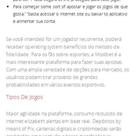
Para começar some sort of apostar e jogar os jogos de que
gosta,” “basta acessar o internet site ou baixar to aplicativo
e alimentar sua conta.
Se você intended for um jogador recorrente, poderá
receber operating system benefícios do metodo de
fidelidade. Para os fãs sobre esportes, a Mostbet é a
mais interessante plataforma para fazer suas apostas.
Com uma ampla variedade de opções para mercado, os
usuários podem tirar proveito de grandes
probabilidades em vários eventos esportivos.
Tipos De Jogos
Maior agilidade na plataforma, consumo reduzido de
internet elizabeth alertas em beat real. Depósitos by
means of Pix, carteiras digitais e criptomoedas serão