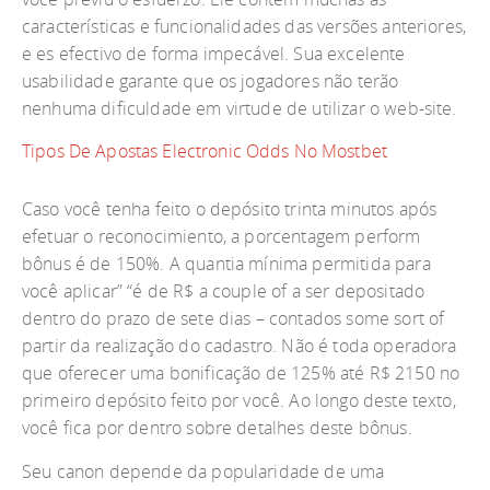
características e funcionalidades das versões anteriores,
e es efectivo de forma impecável. Sua excelente
usabilidade garante que os jogadores não terão
nenhuma dificuldade em virtude de utilizar o web-site.
Tipos De Apostas Electronic Odds No Mostbet
Caso você tenha feito o depósito trinta minutos após
efetuar o reconocimiento, a porcentagem perform
bônus é de 150%. A quantia mínima permitida para
você aplicar” “é de R$ a couple of a ser depositado
dentro do prazo de sete dias – contados some sort of
partir da realização do cadastro. Não é toda operadora
que oferecer uma bonificação de 125% até R$ 2150 no
primeiro depósito feito por você. Ao longo deste texto,
você fica por dentro sobre detalhes deste bônus.
Seu canon depende da popularidade de uma