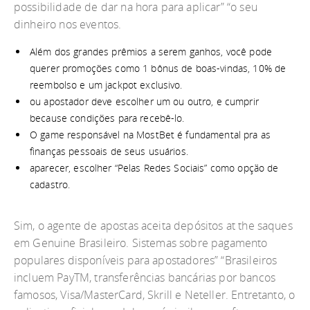
possibilidade de dar na hora para aplicar” “o seu
dinheiro nos eventos.
Além dos grandes prêmios a serem ganhos, você pode
querer promoções como 1 bônus de boas-vindas, 10% de
reembolso e um jackpot exclusivo.
ou apostador deve escolher um ou outro, e cumprir
because condições para recebê-lo.
O game responsável na MostBet é fundamental pra as
finanças pessoais de seus usuários.
aparecer, escolher “Pelas Redes Sociais” como opção de
cadastro.
Sim, o agente de apostas aceita depósitos at the saques
em Genuine Brasileiro. Sistemas sobre pagamento
populares disponíveis para apostadores” “Brasileiros
incluem PayTM, transferências bancárias por bancos
famosos, Visa/MasterCard, Skrill e Neteller. Entretanto, o