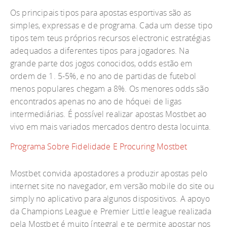
Os principais tipos para apostas esportivas são as
simples, expressas e de programa. Cada um desse tipo
tipos tem teus próprios recursos electronic estratégias
adequados a diferentes tipos para jogadores. Na
grande parte dos jogos conocidos, odds estão em
ordem de 1. 5-5%, e no ano de partidas de futebol
menos populares chegam a 8%. Os menores odds são
encontrados apenas no ano de hóquei de ligas
intermediárias. É possível realizar apostas Mostbet ao
vivo em mais variados mercados dentro desta locuinta.
Programa Sobre Fidelidade E Procuring Mostbet
Mostbet convida apostadores a produzir apostas pelo
internet site no navegador, em versão mobile do site ou
simply no aplicativo para algunos dispositivos. A apoyo
da Champions League e Premier Little league realizada
pela Mostbet é muito íntegral e te permite apostar nos