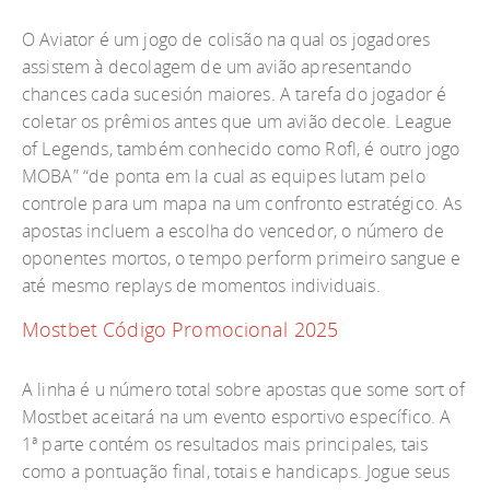
O Aviator é um jogo de colisão na qual os jogadores
assistem à decolagem de um avião apresentando
chances cada sucesión maiores. A tarefa do jogador é
coletar os prêmios antes que um avião decole. League
of Legends, também conhecido como Rofl, é outro jogo
MOBA” “de ponta em la cual as equipes lutam pelo
controle para um mapa na um confronto estratégico. As
apostas incluem a escolha do vencedor, o número de
oponentes mortos, o tempo perform primeiro sangue e
até mesmo replays de momentos individuais.
Mostbet Código Promocional 2025
A linha é u número total sobre apostas que some sort of
Mostbet aceitará na um evento esportivo específico. A
1ª parte contém os resultados mais principales, tais
como a pontuação final, totais e handicaps. Jogue seus