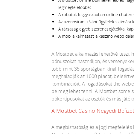
A Mostbet online bukméker élő és hagy
legmegfelelőbbet.
A robotok leggyakrabban online chaten 
Az azonosítani kívánt ügyfelek számára k
A társaság egyéb szerencsejátékkal kapc
A mobilalkalmazást a kaszinó weboldalán t
A Mostbet alkalmazás lehetővé teszi, 
bónuszokat használjon, és versenyeken
több mint 35 sportágban kínál fogadá
meghaladják az 1000 piacot, beleértve 
kombinációit. A fogadásokat the webes
be meg lehet tenni. A Mostbet some sor
pókertípusokat az osztók és más játék
A Mostbet Casino Negyedi Befize
A megbízhatóság és a jogi megfelelés b