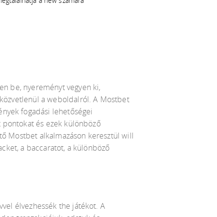
egtalálhatja a new számára
sen be, nyereményt vegyen ki,
 közvetlenül a weboldalról. A Mostbet
ények fogadási lehetőségei
tt pontokat és ezek különböző
tő Mostbet alkalmazáson keresztül will
acket, a baccaratot, a különböző
vvel élvezhessék the játékot. A