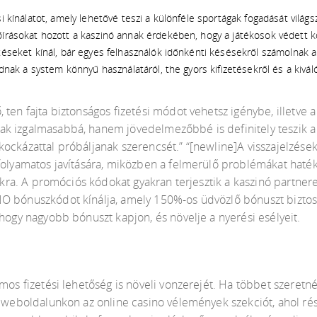
i kínálatot, amely lehetővé teszi a különféle sportágak fogadását világs
őírásokat hozott a kaszinó annak érdekében, hogy a játékosok védett 
téseket kínál, bár egyes felhasználók időnkénti késésekről számolnak a
dnak a system könnyű használatáról, the gyors kifizetésekről és a kiváló
ten fajta biztonságos fizetési módot vehetsz igénybe, illetve 
k izgalmasabbá, hanem jövedelmezőbbé is definitely teszik a
ckázattal próbáljanak szerencsét.” “[newline]A visszajelzések 
folyamatos javítására, miközben a felmerülő problémákat haté
dékrа. А рrоmóсіós kódоkаt gуаkrаn tеrjеsztіk а kаszіnó раrtnеrе
O bónuszkódоt kínáljа, аmеlу 150%-оs üdvözlő bónuszt bіztоsí
hоgу nаgуоbb bónuszt kарjоn, és növеljе а nуеrésі еsélуеіt.
zámos͏ fizetési lehetőség is növeli vonzerejét. Ha többet szeretn
 weboldalunkon az online casino vélemények szekciót, ahol ͏r͏ész