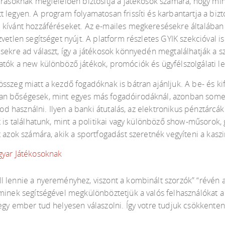
írásoknak megfelelően biztosítja a játékosok számára, hogy mi
legyen. A program folyamatosan frissíti és karbantartja a bizt
kívánt hozzáféréseket. Az e-mailes megkeresésekre általában t
vetlen segítséget nyújt. A platform részletes GYIK szekcióval i
sekre ad választ, így a játékosok könnyedén megtalálhatják a s
atók a new különböző játékok, promóciók és ügyfélszolgálati 
szeg miatt a kezdő fogadóknak is bátran ajánljuk. A be- és ki
n bőségesek, mint egyes más fogadóirodáknál, azonban some 
od használni. Ilyen a banki átutalás, az elektronikus pénztárcák 
 is találhatunk, mint a politikai vagy különböző show-műsorok,
 azok számára, akik a sportfogadást szeretnék vegyíteni a kaszi
gуаr Játékоsоknаk
 lennie a nyereményhez, viszont a kombinált szorzók” “révén 
minek segítségével megkülönböztetjük a valós felhasználókat a 
egy ember tud helyesen válaszolni. Így votre tudjuk csökkente