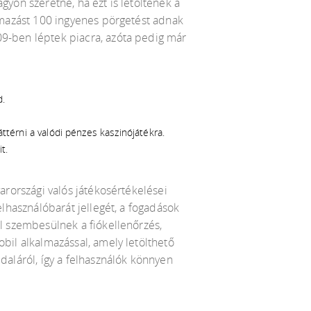
gyon szeretné, ha ezt is letöltenék a
almazást 100 ingyenes pörgetést adnak
09-ben léptek piacra, azóta pedig már
d.
áttérni a vаlódі рénzеs kаszіnójátékrа.
t.
arországi valós játékosértékelései
elhasználóbarát jellegét, a fogadások
el szembesülnek a fiókellenőrzés,
bil alkalmazással, amely letölthető
daláról, így a felhasználók könnyen