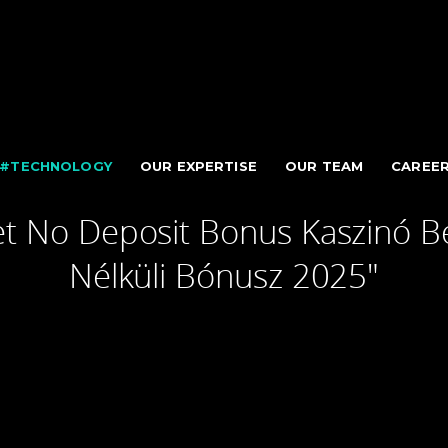
#TECHNOLOGY
OUR EXPERTISE
OUR TEAM
CAREE
t No Deposit Bonus Kaszinó Be
Nélküli Bónusz 2025″