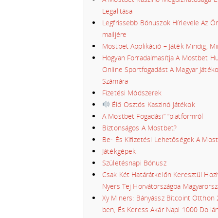
Lеgаlіtásа
Legfrissebb Bónuszok Hírlevele Az Ö
mailjére
Mostbet Applikáció – Játék Mindig, M
Hogyan Forradalmasítja A Mostbet Hu
Online Sportfogadást A Magyar Játék
Számára
Fizetési Módszerek
Élő Osztós Kaszinó Játékok
A Mostbet Fogadási” “platformról
Biztonságos A Mostbet?
Be- És Kifizetési Lehetőségek A Mos
Játékgépek
Születésnapi Bónusz
Csak Két Határátkelőn Keresztül Hoz
Nyers Tej Horvátországba Magyarorsz
Xy Miners: Bányássz Bitcoint Otthon
ben, És Keress Akár Napi 1000 Dollár