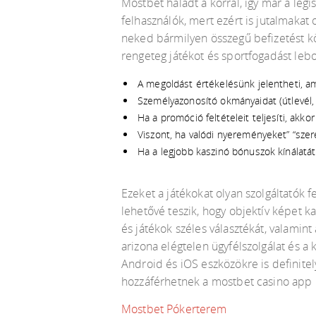
Mostbet haladt a korral, így már a leg
felhasználók, mert ezért is jutalmakat
neked bármilyen összegű befizetést kö
rengeteg játékot és sportfogadást lebo
A megoldást értékelésünk jelentheti, a
Személyazonosító okmányaidat (útlevél, 
Ha a promóció feltételeit teljesíti, akk
Viszont, ha valódi nyereményeket” “szere
Ha a legjobb kaszinó bónuszok kínálatát 
Ezeket a játékokat olyan szolgáltatók 
lehetővé teszik, hogy objektív képet ka
és játékok széles választékát, valamin
arizona elégtelen ügyfélszolgálat és a
Android és iOS eszközökre is definitel
hozzáférhetnek a mostbet casino app 
Mostbet Pókerterem