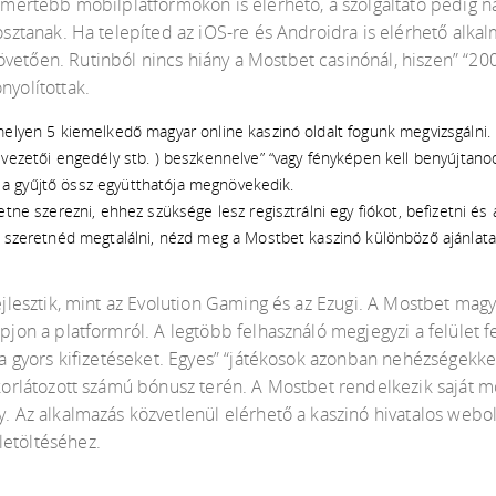
ismertebb mobilplatformokon is elérhető, a szolgáltató pedig na
 osztanak. Ha telepíted az iOS-re és Androidra is elérhető alk
vetően. Rutinból nincs hiány a Mostbet casinónál, hiszen” “20
nyolítottak.
melyen 5 kiemelkedő magyar online kaszinó oldalt fogunk megvizsgálni.
vezetői engedély stb. ) beszkennelve” “vagy fényképen kell benyújtano
or a gyűjtő össz együtthatója megnövekedik.
tne szerezni, ehhez szüksége lesz regisztrálni egy fiókot, befizetni és 
szeretnéd megtalá͏lni, nézd meg a Mostb͏et kaszinó különböző ajánl͏atai
fejlesztik, mint az Evolution Gaming és az Ezugi. A Mostbet magy
pjon a platformról. A legtöbb felhasználó megjegyzi a felület f
t a gyors kifizetéseket. Egyes” “játékosok azonban nehézségekk
 korlátozott számú bónusz terén. A Mostbet rendelkezik saját mo
y. Az alkalmazás közvetlenül elérhető a kaszinó hivatalos webol
letöltéséhez.