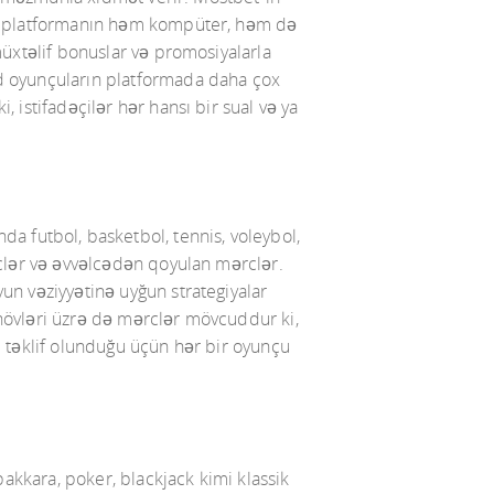
Bu, platformanın həm kompüter, həm də
müxtəlif bonuslar və promosiyalarla
ud oyunçuların platformada daha çox
 istifadəçilər hər hansı bir sual və ya
 futbol, basketbol, tennis, voleybol,
rclər və əvvəlcədən qoyulan mərclər.
un vəziyyətinə uyğun strategiyalar
 növləri üzrə də mərclər mövcuddur ki,
i təklif olunduğu üçün hər bir oyunçu
bakkara, poker, blackjack kimi klassik