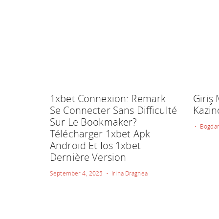
1xbet Connexion: Remark
Giriş
Se Connecter Sans Difficulté
Kazin
Sur Le Bookmaker?
• Bogdan
Télécharger 1xbet Apk
Android Et Ios 1xbet
Dernière Version
September 4, 2025 • Irina Dragnea