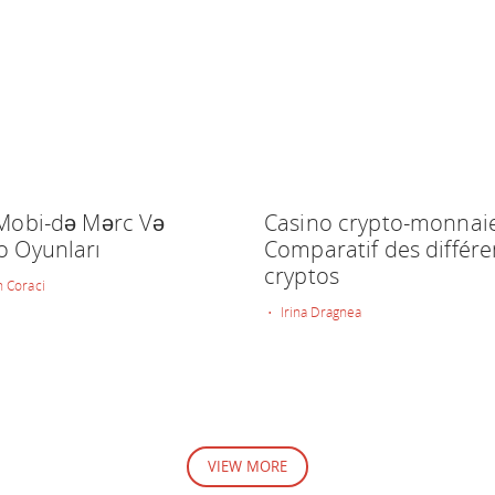
 Mobi-də Mərc Və
Casino crypto-monnaie
o Oyunları
Comparatif des différe
cryptos
 Coraci
• Irina Dragnea
VIEW MORE