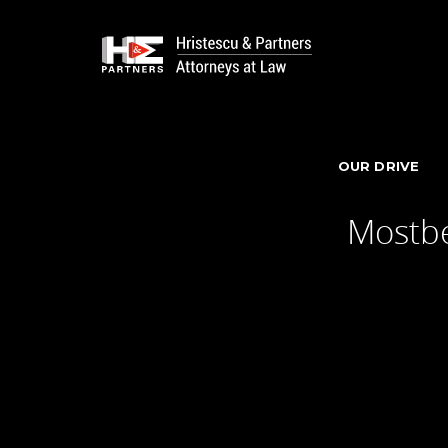
OUR DRIVE
Mostbe