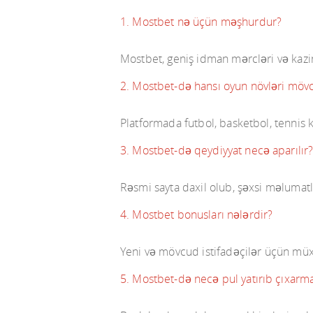
1. Mostbet nə üçün məşhurdur?
Mostbet, geniş idman mərcləri və kazino
2. Mostbet-də hansı oyun növləri mö
Platformada futbol, basketbol, tennis 
3. Mostbet-də qeydiyyat necə aparılır
Rəsmi sayta daxil olub, şəxsi məlumatl
4. Mostbet bonusları nələrdir?
Yeni və mövcud istifadəçilər üçün müxt
5. Mostbet-də necə pul yatırıb çıxarm