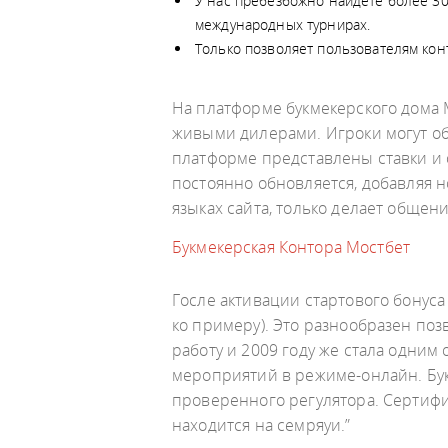
У нас пребезбожно найдете более 30
международных турнирах.
Только позволяет пользователям кон
На платформе букмекерского дома 
живыми дилерами. Игроки могут обо
платформе представлены ставки и 
постоянно обновляется, добавляя 
языках сайта, только делает общен
Букмекерская Контора Мостбет
Госле активации стартового бонуса
ко примеру). Это разнообразен поз
работу и 2009 году же стала одним
мероприятий в режиме-онлайн. Бук
проверенного регулятора. Сертифи
находится на семряуи.”