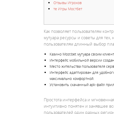
Отзывы Игроков
те Игры Мостбет
Как позволяет пользователям контр
мутуара ресурсы и советы для тех
пользователям длинный выбор пла
Казино Mostbet мутуара своим клиен
Интерфейс мобильной версии создан 
Место жительства пользователя серв
Интерфейс адаптирован для удобног
максимально комфортной.
Установить скачанный apk-файл прил
Простота интерфейса и мгновенна
интуитивно понятен и занявшее вс
пользователей один разных регион