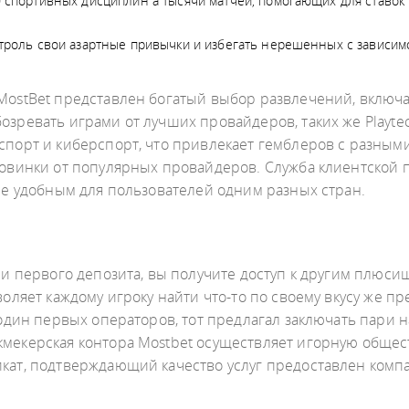
 спортивных дисциплин а тысячи матчей, помогающих для ставок
троль свои азартные привычки и избегать нерешенных с зависим
MostBet представлен богатый выбор развлечений, включа
зревать играми от лучших провайдеров, таких же Playtech
спорт и киберспорт, что привлекает гемблеров с разным
новинки от популярных провайдеров. Служба клиентской 
ие удобным для пользователей одним разных стран.
 и первого депозита, вы получите доступ к другим плюсищ
воляет каждому игроку найти что-то по своему вкусу же 
 один первых операторов, тот предлагал заключать пари 
мекерская контора Mostbet осуществляет игорную общес
кат, подтверждающий качество услуг предоставлен комп