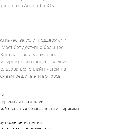
ршенство Android и iOS,
м качества услуг поддержки и
В Мост бет доступно большее
ак сайт, так и мобильное
ый турнирный процесс на двух
пользоваться онлайн-чатом на
ся вам решить эти вопросы,
ки.
 одними лишь слотами.
окой степенью безопасности и широкими
зу после регистрации.