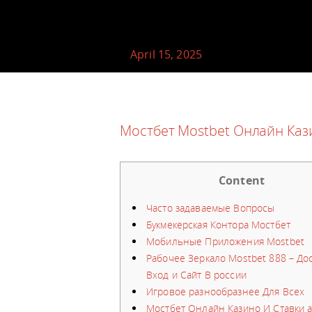
April 15, 2025
Мостбет Mostbet Онлайн Каз
Content
Часто задаваемые Вопросы
Букмекерская Контора Мостбет
Мобильные Приложения Mostbet
Рабочее Зеркало Mostbet 888 – До
Вход и Сайт В россии
Игровое разнообразнее Для Всех
Мостбет Онлайн Казино И Ставки а