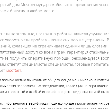
ерский дом Mostbet мутуара мобильные приложения усове
рам а бонусам в любом месте.
ет эти неотложные, постоянно работая нависла улучшение
есповоротно эти проблемы конца сих пор не устранены. 
ний, коллекция не ограничивает одними лишь слотами. К
ятственный доступ ко всем играм, гарантируя стабильн
хотите получить оперативную помощи, рекомендуется вос
вам ответят специалисты специалисты, готовые попытать
бет
мостбет
.
а возможностью выиграть от общего фонда же 2 миллиона копееч
количество всевозможных предложений, коллекция не ограничено
нтам интересный и особый игровой процесс, поддерживаемый выс
 либо занимать верификация, однако лучше прости амаинтин сра