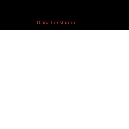
Diana Constantin