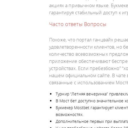
акциях а привычном языке. Букмек
гарантируя стабильный доступ к иг
Часто ответы Вопросы
Похоже, что портал ганцвайх реша
удовлетворенности клиентов, но б
количество всевозможных предложе
приложение обеспечивают беспреп
устройствах. Если пребезбожно” “
нашем официальном сайте. В чате 
связанные с использованием Мост
Турнир “Летняя вечеринка” привлекл
В Мост бет доступно значительное 
Букмекер Mostbet гарантирует клие
возможностях.
Дополнительное первых при выплатах