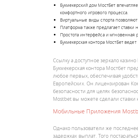
Букмекерский дом МостБет впечатляе
комфортного игрового процесса.
Виртуальные виды спорта позволяют д
Платформа также предлагает ставки 
Простота интерфейса и мгновенная 
Букмекерская контора МостБет ведет
Ссылку а доступное зеркало казино
Букмекерская контора Мостбет пред
любое первых, обеспечивая удобств
Европейских. Он лицензирован Ко
безопасности для целях безопасно
Mostbet вы можете сделали ставки 
Мобильные Приложения Mostb
Однако пользователи же последнее
задержках выплат. Того постарать