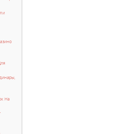
дли
Казино
Для
рдинары,
ок На
т