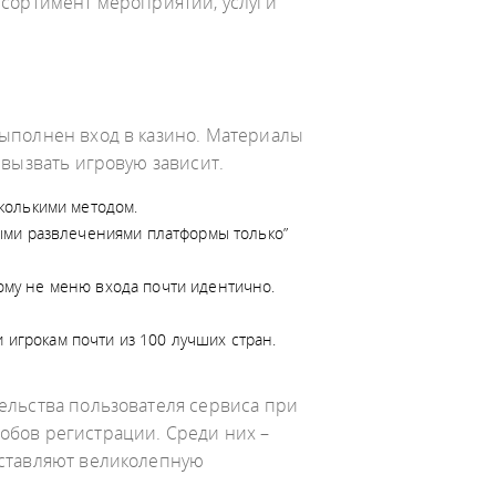
ассортимент мероприятий, услуги
выполнен вход в казино. Материалы
 вызвать игровую зависит.
колькими методом.
ыми развлечениями платформы только”
тому не меню входа почти идентично.
 игрокам почти из 100 лучших стран.
тельства пользователя сервиса при
обов регистрации. Среди них –
оставляют великолепную