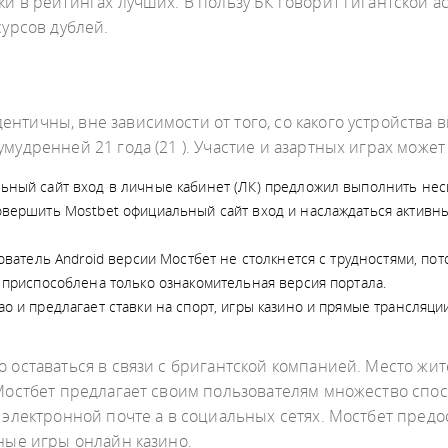
и в рейтингах лучших. В пользу БК говорит гигантской 
сурсов дублей.
нтичны, вне зависимости от того, со какого устройства 
мудренней 21 года (21 ). Участие и азартных играх может
ьный сайт вход в личные кабинет (ЛК) предложил выполнить нес
овершить Mostbet официальный сайт вход и наслаждаться активн
ователь Android версии Мостбет не столкнется с трудностями, по
 приспособлена только ознакомительная версия портала.
 и предлагает ставки на спорт, игры казино и прямые трансляции
 оставаться в связи с бригантской компанией. Место жи
 Мостбет предлагает своим пользователям множество спос
, электронной почте а в социальных сетях. Мостбет пред
ные игры онлайн казино.