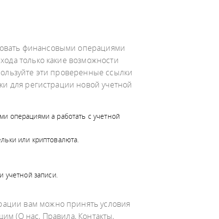
ировать финансовыми операциями
входа только какие возможности
спользуйте эти проверенные ссылки
лки для регистрации новой учетной
ми операциями а работать с учетной
льки или криптовалюта.
и учетной записи.
рации вам можно принять условия
им (О нас, Правила, Контакты,