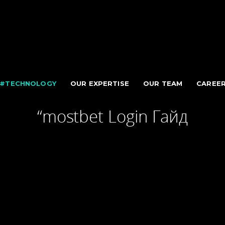
#TECHNOLOGY
OUR EXPERTISE
OUR TEAM
CAREE
“mostbet Login Гайд