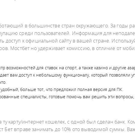
аботающий в большинстве стран окружающего. За годы р
утацию среди пользователей. Информация для неподалек
ь доступ к официальной сайту в вашей стране. Используй
ров. Мостбет но удерживает комиссию, в отличие от мобил
р возможностей для ставок на спорт, а также казино и другие аза
ает вам доступ к небольшому функционалу, который позволяли уп
что.
 удобный, больше тот, что предложил полная версия для ПК.
ированные специалисты, готовые помочь вам решить эти вопросы,
 ту карту/интернет кошелек, с одной был сделан банк. Ко
 Бет вправе занимать до 10% ото выводимой суммы. Важен