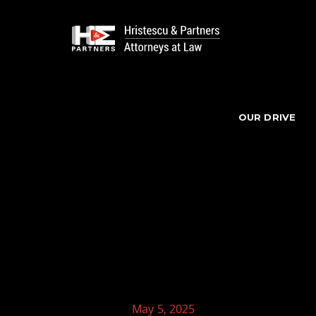
OUR DRIVE
May 5, 2025