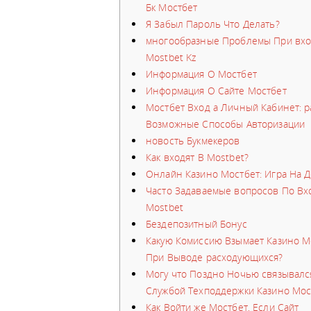
Бк Мостбет
Я Забыл Пароль Что Делать?
многообразные Проблемы При вхо
Mostbet Kz
Информация О Мостбет
Информация О Сайте Мостбет
Мостбет Вход а Личный Кабинет: 
Возможные Способы Авторизации
новость Букмекеров
Как входят В Mostbet?
Онлайн Казино Мостбет: Игра На 
Часто Задаваемые вопросов По Вх
Mostbet
Бездепозитный Бонус
Какую Комиссию Взымает Казино М
При Выводе расходующихся?
Могу что Поздно Ночью связывалс
Службой Техподдержки Казино Мос
Как Войти же Мостбет, Если Сайт