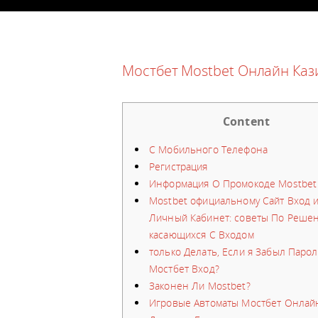
Мостбет Mostbet Онлайн Каз
Content
С Мобильного Телефона
Регистрация
Информация О Промокоде Mostbet
Mostbet официальному Сайт Вход 
Личный Кабинет: советы По Реше
касающихся С Входом
только Делать, Если я Забыл Парол
Мостбет Вход?
Законен Ли Mostbet?
Игровые Автоматы Мостбет Онлай