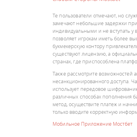
Те пользователи отмечают, но слу
замечают небольшие задержки при 
индивидуальными и не вступать у в
позволяет игрокам иметь более вы
букмекерскую контору привлекател
существуют лицензию, а официаль
странах, где приспособлена платф
Также рассмотрите возможностей а
несанкционированного доступа. Ча
использует передовое шифрование 
различных способах пополнения ба
метод, осуществите платеж и начни
только вводите корректную инфор
Мобильное Приложение Мостбет