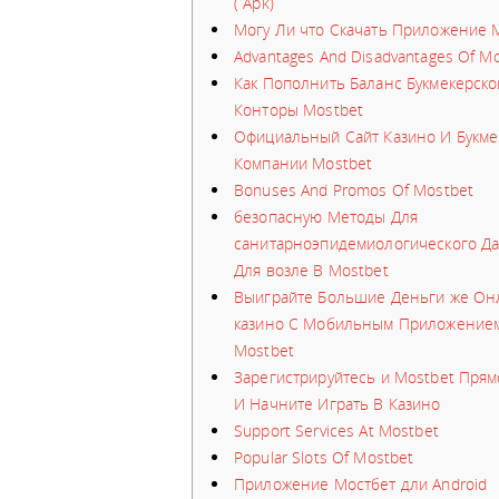
( Apk)
Могу Ли что Скачать Приложение 
Advantages And Disadvantages Of M
Как Пополнить Баланс Букмекерско
Конторы Mostbet
Официальный Сайт Казино И Букме
Компании Mostbet
Bonuses And Promos Of Mostbet
безопасную Методы Для
санитарноэпидемиологического Д
Для возле В Mostbet
Выиграйте Большие Деньги же Он
казино С Мобильным Приложение
Mostbet
Зарегистрируйтесь и Mostbet Прям
И Начните Играть В Казино
Support Services At Mostbet
Popular Slots Of Mostbet
Приложение Мостбет дли Android