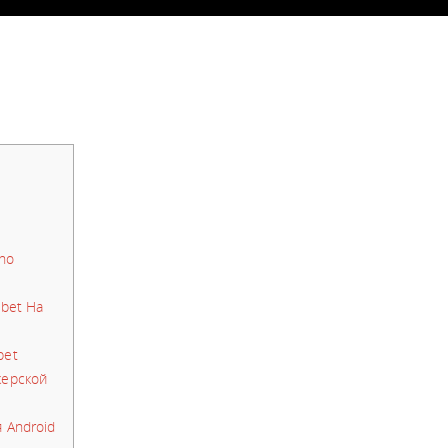
ino
tbet На
bet
керской
 Android