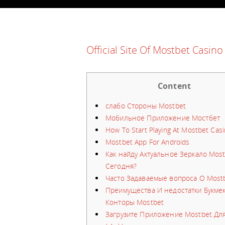
Official Site Of Mostbet Casino
Content
слабо Стороны Mostbet
Мобильное Приложение Мостбет
How To Start Playing At Mostbet Cas
Mostbet App For Androids
Как найду Актуальное Зеркало Mos
Сегодня?
Часто Задаваемые вопроса О Most
Преимущества И недостатки Букме
Конторы Mostbet
Загрузите Приложение Mostbet Для