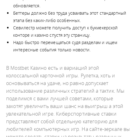
обновляется.
Беттеры должно без труда усваивать этот стандартный
этапа без каких-либо особенных.
Севилестр можете получить доступ к букмекерской
конторе и казино спустя эту страницу.
Надо быстро перемещаться судя разделам и ищем
интересные события только новости.
В Mostbet Казино есть и вариаций этой
колоссальной карточной игры. Рулетка, хоть и
основываться на удаче, но равно допускает
использование различных стратегий а тактик. Мы
поделимся с вами лучшей советами, которые
захотят увеличить ваши шанс на выигрыш а этой
увлекательной игре. Киберспортивные ставки
представляют собой отдельную категорию для
любителей компьютерных игр. На сайте-зеркале вы
можете сделать ставки на результаты различных