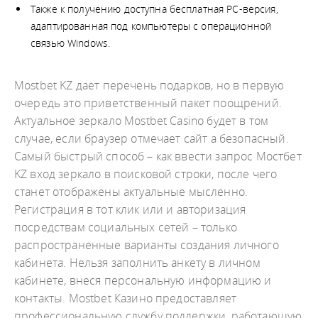
Также к получению доступна бесплатная PC-версия,
адаптированная под компьютеры с операционной
связью Windows.
Mostbet KZ дает перечень подарков, но в первую
очередь это приветственный пакет поощрений.
Актуальное зеркало Mostbet Casino будет в том
случае, если браузер отмечает сайт а безопасный.
Самый быстрый способ – как ввести запрос Мостбет
KZ вход зеркало в поисковой строки, после чего
станет отображены актуальные мысленно.
Регистрация в тот клик или и авторизация
посредствам социальных сетей – только
распространенные варианты создания личного
кабинета. Нельзя заполнить анкету в личном
кабинете, внеся персональную информацию и
контакты. Mostbet Казино предоставляет
профессиональную службу поддержки, работающую