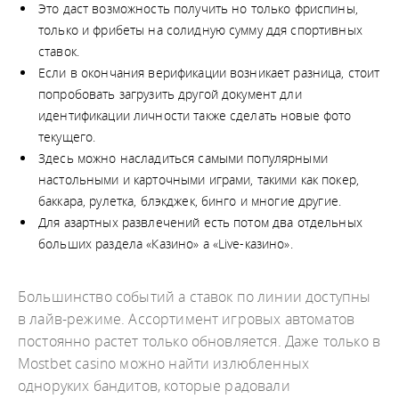
Это даст возможность получить но только фриспины,
только и фрибеты на солидную сумму ддя спортивных
ставок.
Если в окончания верификации возникает разница, стоит
попробовать загрузить другой документ дли
идентификации личности также сделать новые фото
текущего.
Здесь можно насладиться самыми популярными
настольными и карточными играми, такими как покер,
баккара, рулетка, блэкджек, бинго и многие другие.
Для азартных развлечений есть потом два отдельных
больших раздела «Казино» а «Live-казино».
Большинство событий а ставок по линии доступны
в лайв-режиме. Ассортимент игровых автоматов
постоянно растет только обновляется. Даже только в
Mostbet casino можно найти излюбленных
одноруких бандитов, которые радовали