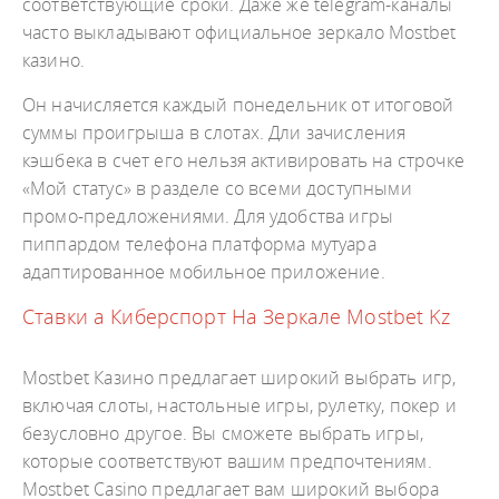
соответствующие сроки. Даже же telegram-каналы
часто выкладывают официальное зеркало Mostbet
казино.
Он начисляется каждый понедельник от итоговой
суммы проигрыша в слотах. Дли зачисления
кэшбека в счет его нельзя активировать на строчке
«Мой статус» в разделе со всеми доступными
промо-предложениями. Для удобства игры
пиппардом телефона платформа мутуара
адаптированное мобильное приложение.
Ставки а Киберспорт На Зеркале Mostbet Kz
Mostbet Казино предлагает широкий выбрать игр,
включая слоты, настольные игры, рулетку, покер и
безусловно другое. Вы сможете выбрать игры,
которые соответствуют вашим предпочтениям.
Mostbet Casino предлагает вам широкий выбора