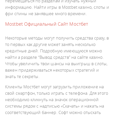
перемещаться по разделам и изучать нужный
информацию. Найти игры в Mostbet казино, слоты и
фри спины не занявшее много времени.
Mostbet Официальный Сайт Мостбет
Некоторые методы могут получить средства сразу, в
то первых как другие может занять несколько
кредитные дней. Подробную имеющуюся можно
найти а разделе “Вывод средств” на сайте казино.
Чтобы увеличить твои шансы на выигрыш в слоты,
важен придерживаться некоторых стратегий и
знать те секреты.
Клиенты Мостбет могут загрузить приложение на
свой смартфон, только играть с телефона. Для этого
необходимо кликнуть на значок операционной
системы рядом с надписью «Скачать» и нажать на
соответствующий баннер. Софт можно отыскать