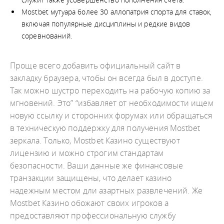
Mostbet мутуара более 30 аллопатрия спорта для ставок,
включая популярные дисциплины и редкие видов
соревнований.
Проще всего добавить официальный сайт в
закладку браузера, чтобы он всегда был в доступе.
Так можно шустро переходить на рабочую копию за
мгновений. Это” “избавляет от необходимости ищем
новую ссылку и сторонних форумах или обращаться
в техническую поддержку для получения Mostbet
зеркала. Только, Mostbet Казино существуют
лицензию и можно строгим стандартам
безопасности. Ваши данные же финансовые
транзакции защищены, что делает казино
надежным местом дли азартных развлечений. Же
Mostbet Казино обожают своих игроков а
предоставляют профессиональную службу