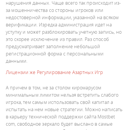
нарушения данных. Чаще всего так происходит из-
за мошенничества со стороны игроков или
недостоверной информации, указанной на всяком
верификации. Изредка администрация идет на
уступку и может разблокировать учетную запись, но
это скорее исключение из правил. Раз способ
предусматривает заполнение небольшой
регистрационной форма с персональными
данными.
Лицензии же Регулирование Азартных Игр
А причем в том, не за столом киромарусом
минимальным лимитом нельзя встретить слабого
игрока, тем самым использовать свой капитал а
испытать на нем новые стратегии. Можно написать
в карьеру технической поддержки сайта Mostbet
com, свободное зеркало будет выслано в самые