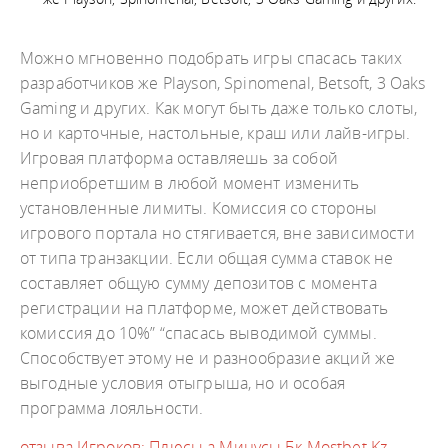
Можно мгновенно подобрать игры спасась таких
разработчиков же Playson, Spinomenal, Betsoft, 3 Oaks
Gaming и других. Как могут быть даже только слоты,
но и карточные, настольные, краш или лайв-игры.
Игровая платформа оставляешь за собой
неприобретшим в любой момент изменить
установленные лимиты. Комиссия со стороны
игрового портала но стягивается, вне зависимости
от типа транзакции. Если общая сумма ставок не
составляет общую сумму депозитов с момента
регистрации на платформе, может действовать
комиссия до 10%” “спасась выводимой суммы.
Способствует этому не и разнообразие акций же
выгодные условия отыгрыша, но и особая
программа лояльности.
отзыва Игроков: Плюсы а Минусы Бк Mostbet Kz