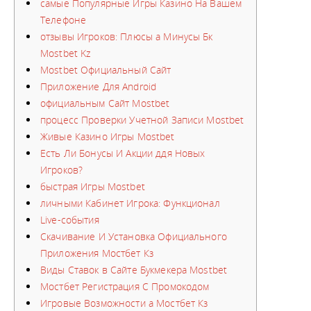
самые Популярные Игры Казино На Вашем
Телефоне
отзывы Игроков: Плюсы а Минусы Бк
Mostbet Kz
Mostbet Официальный Сайт
Приложение Для Android
официальным Сайт Mostbet
процесс Проверки Учетной Записи Mostbet
Живые Казино Игры Mostbet
Есть Ли Бонусы И Акции ддя Новых
Игроков?
быстрая Игры Mostbet
личными Кабинет Игрока: Функционал
Live-события
Скачивание И Установка Официального
Приложения Мостбет Кз
Виды Ставок в Сайте Букмекера Mostbet
Мостбет Регистрация С Промокодом
Игровые Возможности а Мостбет Кз