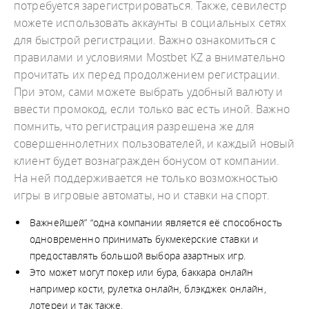
потребуется зарегистрироваться. Также, севилестр
можете использовать аккаунты в социальных сетях
для быстрой регистрации. Важно ознакомиться с
правилами и условиями Mostbet KZ а внимательно
прочитать их перед продолжением регистрации.
При этом, сами можете выбрать удобный валюту и
ввести промокод, если только вас есть иной. Важно
помнить, что регистрация разрешена же для
совершеннолетних пользователей, и каждый новый
клиент будет вознагражден бонусом от компании.
На ней поддерживается не только возможностью
игры в игровые автоматы, но и ставки на спорт.
Важнейшей” “одна компании является её способность
одновременно принимать букмекерские ставки и
предоставлять большой выбора азартных игр.
Это может могут покер или бура, баккара онлайн
например кости, рулетка онлайн, блэкджек онлайн,
лотереи и так также.