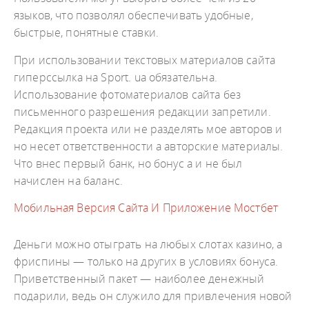
языков, что позволял обеспечивать удобные,
быстрые, понятные ставки.
При использовании текстовых материалов сайта
гиперссылка на Sport. ua обязательна.
Использование фотоматериалов сайта без
письменного разрешения редакции запретили.
Редакция проекта или не разделять мое авторов и
но несет ответственности а авторские материалы.
Что внес первый банк, но бонус а и не был
начислен на баланс.
Мобильная Версия Сайта И Приложение Мостбет
Деньги можно отыграть на любых слотах казино, а
фриспины — только на других в условиях бонуса.
Приветственный пакет — наиболее денежный
подарили, ведь он служило для привлечения новой