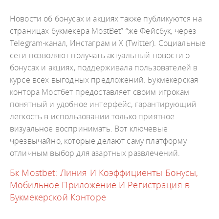
Новости об бонусах и акциях также публикуются на
страницах букмекера MostBet” “же Фейсбук, через
Telegram-канал, Инстаграм и X (Twitter). Социальные
сети позволяют получать актуальный новости о
бонусах и акциях, поддерживала пользователей в
курсе всех выгодных предложений. Букмекерская
контора Мостбет предоставляет своим игрокам
понятный и удобное интерфейс, гарантирующий
легкость в использовании только приятное
визуальное воспринимать. Вот ключевые
чрезвычайно, которые делают саму платформу
отличным выбор для азартных развлечений.
Бк Mostbet: Линия И Коэффициенты Бонусы,
Мобильное Приложение И Регистрация в
Букмекерской Конторе