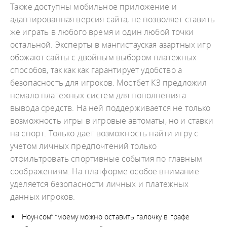
Также доступны мобильное приложение и
адаптированная версия сайта, не позволяет ставить
же играть в любого время и один любой точки
остальной. Эксперты в мангистауская азартных игр
обожают сайты с двойным выбором платежных
способов, так как как гарантирует удобство а
безопасность для игроков. Мостбет КЗ предложил
немало платежных систем для пополнения а
вывода средств. На ней поддерживается не только
возможность игры в игровые автоматы, но и ставки
на спорт. Только дает возможность найти игру с
учетом личных предпочтений только
отфильтровать спортивные события по главным
соображениям. На платформе особое внимание
уделяется безопасности личных и платежных
данных игроков.
Ноунсом” “моему можно оставить галочку в графе