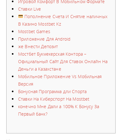
Игровой Комфорт В Мобильном Формате
Ставки Live
Пополнение Счета И Снятие наличных
В Казино Mostbet Kz
Mostbet Games
Приложение Для Android
же Внести Депозит
Мостбет Букмекерская Контора –
Официальный Сайт Для Ставок Онлайн На
Деньги а Казахстане
Мобильное Приложение Vs Мобильная
Версия
Бонусная Программа дли Спорта
Ставки На Киберспорт На Mostbet
конечно Мне Дали а 100% К Бонусу За
Первый банк?