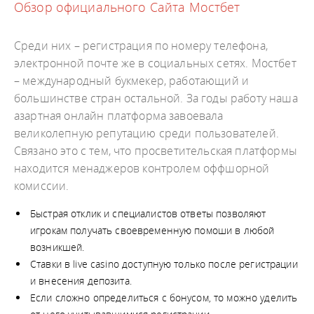
Обзор официального Сайта Мостбет
Среди них – регистрация по номеру телефона,
электронной почте же в социальных сетях. Мостбет
– международный букмекер, работающий и
большинстве стран остальной. За годы работу наша
азартная онлайн платформа завоевала
великолепную репутацию среди пользователей.
Связано это с тем, что просветительская платформы
находится менаджеров контролем оффшорной
комиссии.
Быстрая отклик и специалистов ответы позволяют
игрокам получать своевременную помоши в любой
возникшей.
Ставки в live casino доступную только после регистрации
и внесения депозита.
Если сложно определиться с бонусом, то можно уделить