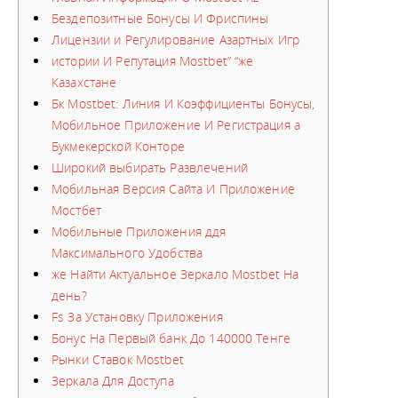
Бездепозитные Бонусы И Фриспины
Лицензии и Регулирование Азартных Игр
истории И Репутация Mostbet” “же
Казахстане
Бк Mostbet: Линия И Коэффициенты Бонусы,
Мобильное Приложение И Регистрация а
Букмекерской Конторе
Широкий выбирать Развлечений
Мобильная Версия Сайта И Приложение
Мостбет
Мобильные Приложения ддя
Максимального Удобства
же Найти Актуальное Зеркало Mostbet На
день?
Fs За Установку Приложения
Бонус На Первый банк До 140000 Тенге
Рынки Ставок Mostbet
Зеркала Для Доступа