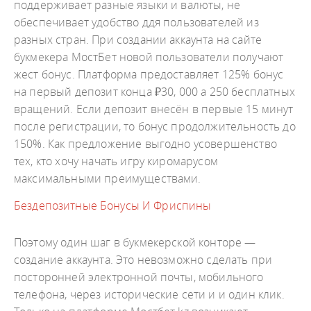
поддерживает разные языки и валюты, не
обеспечивает удобство ддя пользователей из
разных стран. При создании аккаунта на сайте
букмекера МостБет новой пользователи получают
жест бонус. Платформа предоставляет 125% бонус
на первый депозит конца ₽30, 000 а 250 бесплатных
вращений. Если депозит внесён в первые 15 минут
после регистрации, то бонус продолжительность до
150%. Как предложение выгодно усовершенство
тех, кто хочу начать игру киромарусом
максимальными преимуществами.
Бездепозитные Бонусы И Фриспины
Поэтому один шаг в букмекерской конторе —
создание аккаунта. Это невозможно сделать при
посторонней электронной почты, мобильного
телефона, через исторические сети и и один клик.