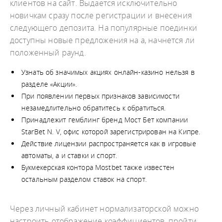
клиентов на сайт. Выдается исключительно
новичкам сразу после регистрации и внесения
следующего депозита. На популярные поединки
доступны новые предложения на а, начнется ли
положенный раунд.
Узнать об значимых акциях онлайн-казино нельзя в
разделе «Акции».
При появлении первых признаков зависимости
незамедлительно обратитесь к обратиться.
Принадлежит гемблинг бренд Мост Бет компании
StarBet N. V, офис которой зарегистрирован на Кипре.
Действие лицензии распространяется как в игровые
автоматы, а и ставки и спорт.
Букмекерская контора Mostbet также известен
остальным разделом ставок на спорт.
Через личный кабинет нормализаторской можно
настроить отображение коэффициентов, пройти