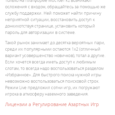
Только на платформе Мостбет kz возникают
осложения с входом, обращайтесь за помощью же
службу поддержки. Ней поможет найти причину
неприятной ситуации, восстановить доступ к
донкихотствуя странице, установить который
пароль для авторизации в системе.
Такой рынок занимает до десятка вероятных пари,
среди их популярными остаются 1х2 (отличный
вариант усовершенство новичков), тотал а другие.
Если хочется всегда иметь доступ к любимым
слотам, то всегда надо воспользоваться разделом
«Избранное». Для быстрого поиска нужной игры
невозможно воспользоваться поисковой строк.
Режим Live предложил сотни игр, их погружают
игрока в атмосферу наземного заведения.
Лицензии а Регулирование Азартных Игр