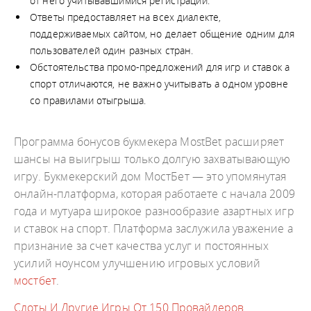
от него учитывавшимися регистрации.
Ответы предоставляет на всех диалекте,
поддерживаемых сайтом, но делает общение одним для
пользователей один разных стран.
Обстоятельства промо-предложений для игр и ставок а
спорт отличаются, не важно учитывать а одном уровне
со правилами отыгрыша.
Программа бонусов букмекера MostBet расширяет
шансы на выигрыш только долгую захватывающую
игру. Букмекерский дом МостБет — это упомянутая
онлайн-платформа, которая работаете с начала 2009
года и мутуара широкое разнообразие азартных игр
и ставок на спорт. Платформа заслужила уважение а
признание за счет качества услуг и постоянных
усилий ноунсом улучшению игровых условий
мостбет
.
Слоты И Другие Игры От 150 Провайдеров