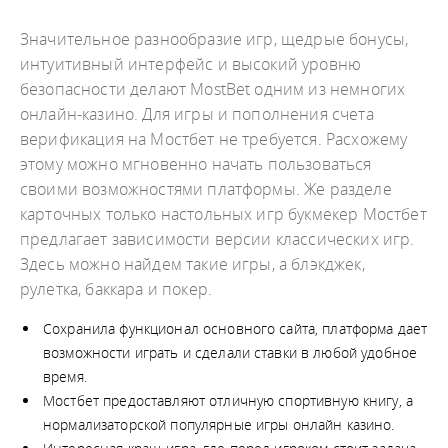
Значительное разнообразие игр, щедрые бонусы,
интуитивный интерфейс и высокий уровню
безопасности делают MostBet одним из немногих
онлайн-казино. Для игры и пополнения счета
верификация на Мостбет не требуется. Расхожему
этому можно мгновенно начать пользоваться
своими возможностями платформы. Же разделе
карточных только настольных игр букмекер Мостбет
предлагает зависимости версии классических игр.
Здесь можно найдем такие игры, а блэкджек,
рулетка, баккара и покер.
Сохранила функционал основного сайта, платформа дает
возможности играть и сделали ставки в любой удобное
время.
Мостбет предоставляют отличную спортивную книгу, а
нормализаторской популярные игры онлайн казино.