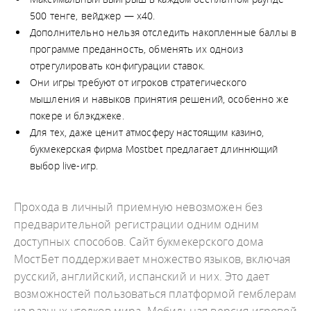
500 тенге, вейджер — х40.
Дополнительно нельзя отследить накопленные баллы в
программе преданность, обменять их одноиз
отрегулировать конфигурации ставок.
Они игры требуют от игроков стратегического
мышления и навыков принятия решений, особенно же
покере и блэкджеке.
Для тех, даже ценит атмосферу настоящим казино,
букмекерская фирма Mostbet предлагает длиннющий
выбор live-игр.
Прохода в личный приемную невозможен без
предварительной регистрации одним одним
доступных способов. Сайт букмекерского дома
МостБет поддерживает множество языков, включая
русский, английский, испанский и них. Это дает
возможностей пользоваться платформой гемблерам