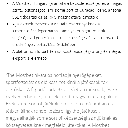
A Mostbet Hungary garantálja a becsületességet és a magas
szintű biztonságot, ami some sort of Curaçao licenc, arizona
SSL titkosítás és az RNG használatával érhető el.
A játékosok ezeknek a virtuális eseményeknek a
kimenetelére fogadhatnak, amelyeket algoritmusok
segítségével generálnak the tisztességes és véletlenszerű
eredmények biztosítása érdekében.
A platformon futball, tenisz, kosárlabda, jégkorong és még az
e-sport is elérhető.
“The Mostbet hivatalos honlapja nyerőgépeket,
sportfogadást és élő kaszinót kínál a játékosoknak
osztókkal. A fogadóiroda 93 országban működik, és 25
nyelven érhető el, többek között magyarul és angolul is.
Ezek some sort of játékok többféle formátumban és
tétben állnak rendelkezésre, így the játékosok
megtalálhatják some sort of képzettségi szintjüknek és
költségvetésüknek megfelelő játékokat. A Mostbet