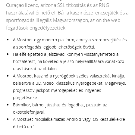
Curaçao licenc, arizona SSL titkosítás és az RNG
használatával érhető el. Bár a kaszinószerencsejáték és a
sportfogadás illegális Magyarországon, az on the web
fogadások engedélyezettek.
A Mostbet egy modern platform, amely a szerencsejáték és
a sportfogadás legjobb lehetőségeit ötvözi.
Ha elfelejtetted a jelszavad, könnyen visszanyerheted a
hozzáférést, ha követed a jelszó helyreállítására vonatkozó
utasításokat az oldalon.
A Mostbet kaszinó a nyerőgépek széles választékát kínálja,
beleértve a 3D, videó, klasszikus nyerőgépeket, MegaWays,
progresszív jackpot nyerőgépeket és ingyenes
pörgetéseket.
Bármikor, bárhol játszhat és fogadhat, pusztán az
okostelefonjával.
A MostBet mobilalkalmazás Android vagy iOS készülékekre
érhető un.”