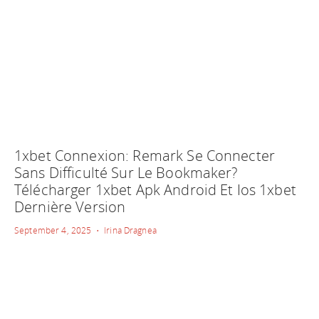
1xbet Connexion: Remark Se Connecter
Sans Difficulté Sur Le Bookmaker?
Télécharger 1xbet Apk Android Et Ios 1xbet
Dernière Version
September 4, 2025 • Irina Dragnea