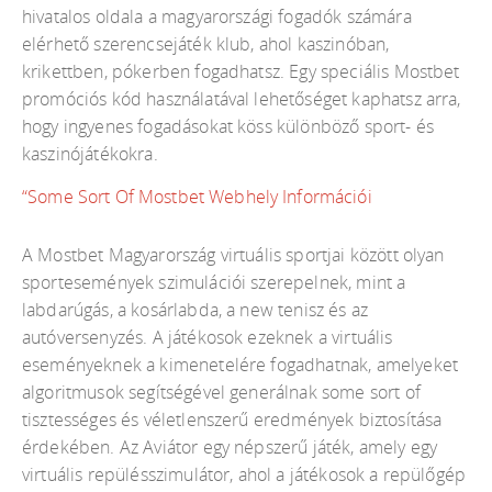
hivatalos oldala a magyarországi fogadók számára
elérhető szerencsejáték klub, ahol kaszinóban,
krikettben, pókerben fogadhatsz. Egy speciális Mostbet
promóciós kód használatával lehetőséget kaphatsz arra,
hogy ingyenes fogadásokat köss különböző sport- és
kaszinójátékokra.
“Some Sort Of Mostbet Webhely Információi
A Mostbet Magyarország virtuális sportjai között olyan
sportesemények szimulációi szerepelnek, mint a
labdarúgás, a kosárlabda, a new tenisz és az
autóversenyzés. A játékosok ezeknek a virtuális
eseményeknek a kimenetelére fogadhatnak, amelyeket
algoritmusok segítségével generálnak some sort of
tisztességes és véletlenszerű eredmények biztosítása
érdekében. Az Aviátor egy népszerű játék, amely egy
virtuális repülésszimulátor, ahol a játékosok a repülőgép