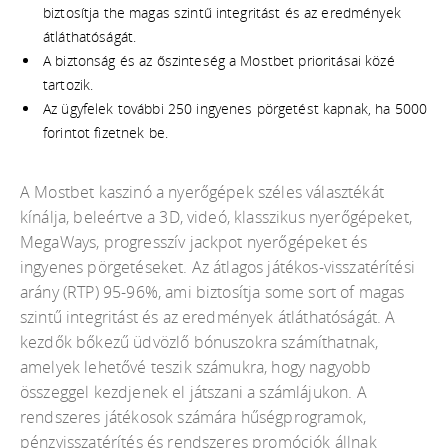
biztosítja the magas szintű integritást és az eredmények
átláthatóságát.
A biztonság és az őszinteség a Mostbet prioritásai közé
tartozik.
Az ügyfelek további 250 ingyenes pörgetést kapnak, ha 5000
forintot fizetnek be.
A Mostbet kaszinó a nyerőgépek széles választékát
kínálja, beleértve a 3D, videó, klasszikus nyerőgépeket,
MegaWays, progresszív jackpot nyerőgépeket és
ingyenes pörgetéseket. Az átlagos játékos-visszatérítési
arány (RTP) 95-96%, ami biztosítja some sort of magas
szintű integritást és az eredmények átláthatóságát. A
kezdők bőkezű üdvözlő bónuszokra számíthatnak,
amelyek lehetővé teszik számukra, hogy nagyobb
összeggel kezdjenek el játszani a számlájukon. A
rendszeres játékosok számára hűségprogramok,
pénzvisszatérítés és rendszeres promóciók állnak