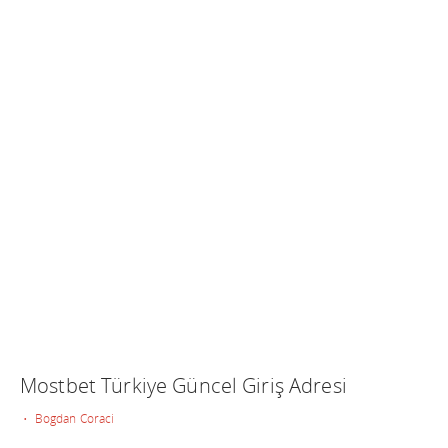
Mostbet Türkiye Güncel Giriş Adresi
• Bogdan Coraci