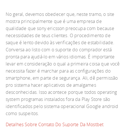
No geral, devemos obedecer que, neste tramo, o site
mostra principalmente que é uma empresa de
qualidade que sony ericsson preocupa com because
necessidades de teus clientes. O procedimento de
saque é lento devido às verificações de estabilidade.
Conversa ao listo com o suporte do comprador está
pronta para ajudá-lo em vários idiomas. É importante
levar em consideração o qual a primeira coisa que você
necessita fazer é marchar para as configurações do
smartphone, em parte de segurança. Ali, dê permissão
pro sistema hacer aplicativos de amalgames
desconhecidas. Isso acontece porque todos operating
system programas instalados fora da Play Store são
identificados pelo sistema operacional Google android
como suspeitos.
Detalhes Sobre Contato Do Suporte Da Mostbet