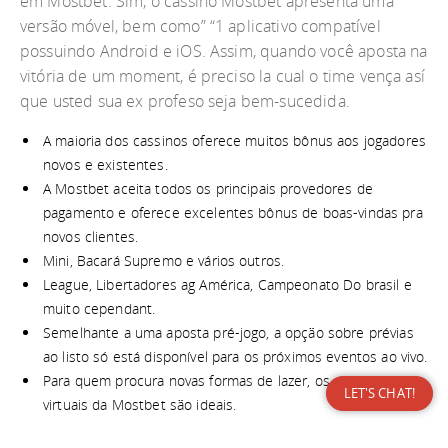
em Mostbet. Sim, o cassino Mostbet apresenta uma
versão móvel, bem como” “1 aplicativo compatível
possuindo Android e iOS. Assim, quando você aposta na
vitória de um moment, é preciso la cual o time vença así
que usted sua ex profeso seja bem-sucedida.
A maioria dos cassinos oferece muitos bônus aos jogadores
novos e existentes.
A Mostbet aceita todos os principais provedores de
pagamento e oferece excelentes bônus de boas-vindas pra
novos clientes.
Mini, Bacará Supremo e vários outros.
League, Libertadores ag América, Campeonato Do brasil e
muito cependant.
Semelhante a uma aposta pré-jogo, a opção sobre prévias
ao listo só está disponível para os próximos eventos ao vivo.
Para quem procura novas formas de lazer, os esportes
LET'S CHAT!
virtuais da Mostbet são ideais.