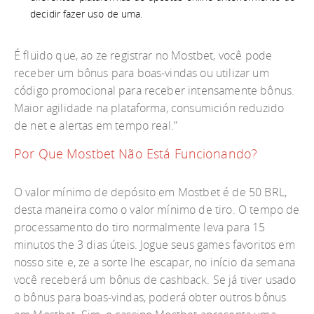
decidir fazer uso de uma.
É fluido que, ao ze registrar no Mostbet, você pode
receber um bônus para boas-vindas ou utilizar um
código promocional para receber intensamente bônus.
Maior agilidade na plataforma, consumición reduzido
de net e alertas em tempo real.”
Por Que Mostbet Não Está Funcionando?
O valor mínimo de depósito em Mostbet é de 50 BRL,
desta maneira como o valor mínimo de tiro. O tempo de
processamento do tiro normalmente leva para 15
minutos the 3 dias úteis. Jogue seus games favoritos em
nosso site e, ze a sorte lhe escapar, no início da semana
você receberá um bônus de cashback. Se já tiver usado
o bônus para boas-vindas, poderá obter outros bônus