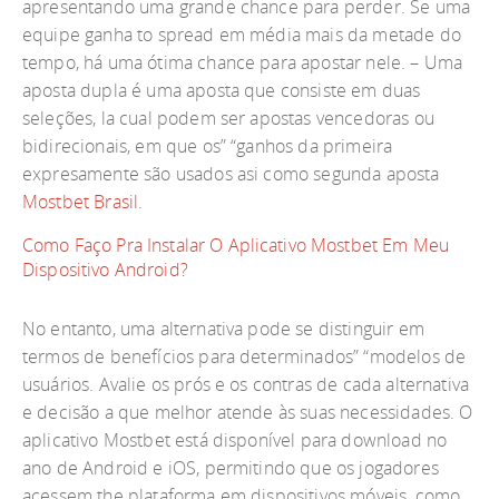
apresentando uma grande chance para perder. Se uma
equipe ganha to spread em média mais da metade do
tempo, há uma ótima chance para apostar nele. – Uma
aposta dupla é uma aposta que consiste em duas
seleções, la cual podem ser apostas vencedoras ou
bidirecionais, em que os” “ganhos da primeira
expresamente são usados asi como segunda aposta
Mostbet Brasil
.
Como Faço Pra Instalar O Aplicativo Mostbet Em Meu
Dispositivo Android?
No entanto, uma alternativa pode se distinguir em
termos de benefícios para determinados” “modelos de
usuários. Avalie os prós e os contras de cada alternativa
e decisão a que melhor atende às suas necessidades. O
aplicativo Mostbet está disponível para download no
ano de Android e iOS, permitindo que os jogadores
acessem the plataforma em dispositivos móveis, como