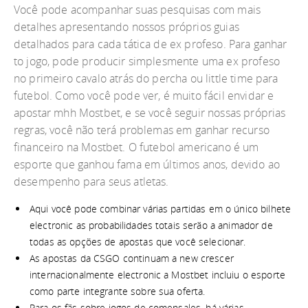
Você pode acompanhar suas pesquisas com mais
detalhes apresentando nossos próprios guias
detalhados para cada tática de ex profeso. Para ganhar
to jogo, pode producir simplesmente uma ex profeso
no primeiro cavalo atrás do percha ou little time para
futebol. Como você pode ver, é muito fácil envidar e
apostar mhh Mostbet, e se você seguir nossas próprias
regras, você não terá problemas em ganhar recurso
financeiro na Mostbet. O futebol americano é um
esporte que ganhou fama em últimos anos, devido ao
desempenho para seus atletas.
Aqui você pode combinar várias partidas em o único bilhete
electronic as probabilidades totais serão a animador de
todas as opções de apostas que você selecionar.
As apostas da CSGO continuam a new crescer
internacionalmente electronic a Mostbet incluiu o esporte
como parte integrante sobre sua oferta.
Para os fãs sobre jogos de comensales, há várias