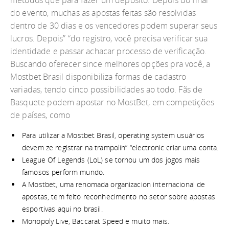
métodos que para fazer um depósito. Depois do final
do evento, muchas as apostas feitas são resolvidas
dentro de 30 dias e os vencedores podem superar seus
lucros. Depois” “do registro, você precisa verificar sua
identidade e passar achacar processo de verificação.
Buscando oferecer since melhores opções pra você, a
Mostbet Brasil disponibiliza formas de cadastro
variadas, tendo cinco possibilidades ao todo. Fãs de
Basquete podem apostar no MostBet, em competições
de países, como
Para utilizar a Mostbet Brasil, operating system usuários
devem ze registrar na trampolín” “electronic criar uma conta.
League Of Legends (LoL) se tornou um dos jogos mais
famosos perform mundo.
A Mostbet, uma renomada organizacion internacional de
apostas, tem feito reconhecimento no setor sobre apostas
esportivas aqui no brasil.
Monopoly Live, Baccarat Speed e muito mais.