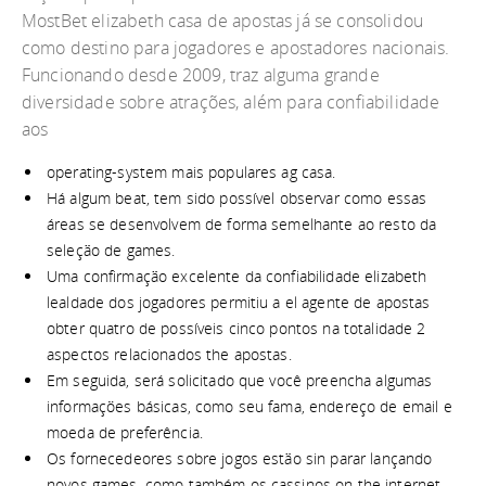
MostBet elizabeth casa de apostas já se consolidou
como destino para jogadores e apostadores nacionais.
Funcionando desde 2009, traz alguma grande
diversidade sobre atrações, além para confiabilidade
aos
operating-system mais populares ag casa.
Há algum beat, tem sido possível observar como essas
áreas se desenvolvem de forma semelhante ao resto da
seleção de games.
Uma confirmação excelente da confiabilidade elizabeth
lealdade dos jogadores permitiu a el agente de apostas
obter quatro de possíveis cinco pontos na totalidade 2
aspectos relacionados the apostas.
Em seguida, será solicitado que você preencha algumas
informações básicas, como seu fama, endereço de email e
moeda de preferência.
Os fornecedeores sobre jogos estão sin parar lançando
novos games, como também os cassinos on the internet