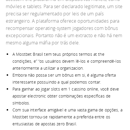
móviles e tablets. Para ser declarado legitimate, um site
precisa ser regulamentado por leis de um país
estrangeiro. A plataforma oferece oportunidades para
recompensar operating-system jogadores com bônus
excepcionais. Portanto não é um extracto e não há nem
mesmo alguma máfia por trás dele.
A Mostbet Brasil tem teus próprios termos at the
condições, e” “os usuários devem lê-los e compreendê-los
anteriormente a utilizar a organizacion.
Embora não possa ser um bônus em si, é alguma oferta
interessante possuindo a qual podemos contar.
Para ganhar ao jogar slots em 1 cassino online, você deve
apostar electronic obter combinações específicas de
símbolos.
Com sua interface amigável e uma vasta gama de opções, a
Mostbet tornou-se rapidamente a preferida entre os
entusiastas de apostas zero Brasil.