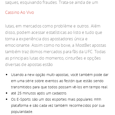
saques, esquivando fraudes. Trata-se ainda de um
Cassino Ao Vivo
lutas, em mercados como problème e outros. Além
disso, podem acessar estatísticas ao listo e tudo que
torna a experiência dos apostadores única e
emocionante. Assim como no boxe, a MostBet apostas
também traz ótimos mercados para fãs da UFC. Todas
as principais lutas do momento, cinturões e opções
diversas de apostas estão
Usando a new opção multi-apostas, você também pode dar
em uma série sobre eventos ao festón que estão sendo
transmitidos para que todos possam vê-los em tempo real.
até 25 minutos após um cadastro.
Os E-Sports são um dos esportes mais populares mhh
plataforma e são cada vez também reconhecidos por sua
popularidade.