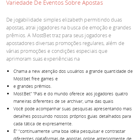
Variedade De Eventos Sobre Apostas
De jogabilidade simples elizabeth permitindo duas
apostas, atrai jogadores na busca de emoção e grandes
prêmios. A MostBet traz para seus jogadores e
apostadores diversas promoções regulares, além de
várias promoções e condições especiais que
aprimoram suas experiências na
Chama a new atenção dos usuários a grande quantidade de
Mostbet free games e
e grandes prêmios.
MostBet” “País e do mundo oferece aos jogadores quatro
maneiras diferentes de se archivar, uma das quais
Você pode acompanhar suas pesquisas apresentando mais
detalhes possuindo nossos próprios guias detalhados para
cada tática de expresamente.
É” “continuamente uma boa idéia pesquisar e contrastar
diferentes plataformas de apostas online anteriormente de