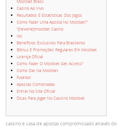
Mostbet Brasil
Casino Ao Vivo
Resultados E Estatísticas Dos Jogos
Como Fazer Uma Aposta No Mostbet?”
“[newline]mostbet Casino
Ios
Benefícios Exclusivos Para Brasileiros
Bônus E Promoções Regulares Em Mostbet
Licença Oficial
Como Fazer O Mostbet Get Access?
Como Dar Na Mostbet
Futebol
Apostas Combinadas
Entrar No Site Oficial
Dicas Para Jogar No Cassino Mostbet
cassino e casa de apostas compromissado através do