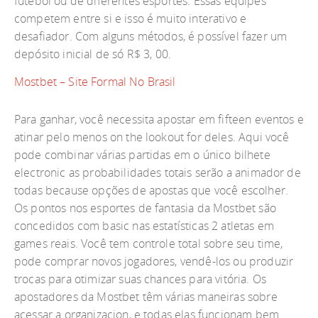
futebol ou de diferentes esportes. Essas equipes
competem entre si e isso é muito interativo e
desafiador. Com alguns métodos, é possível fazer um
depósito inicial de só R$ 3, 00.
Mostbet – Site Formal No Brasil
Para ganhar, você necessita apostar em fifteen eventos e
atinar pelo menos on the lookout for deles. Aqui você
pode combinar várias partidas em o único bilhete
electronic as probabilidades totais serão a animador de
todas because opções de apostas que você escolher.
Os pontos nos esportes de fantasia da Mostbet são
concedidos com basic nas estatísticas 2 atletas em
games reais. Você tem controle total sobre seu time,
pode comprar novos jogadores, vendê-los ou produzir
trocas para otimizar suas chances para vitória. Os
apostadores da Mostbet têm várias maneiras sobre
acessar a organizacion, e todas elas funcionam bem.