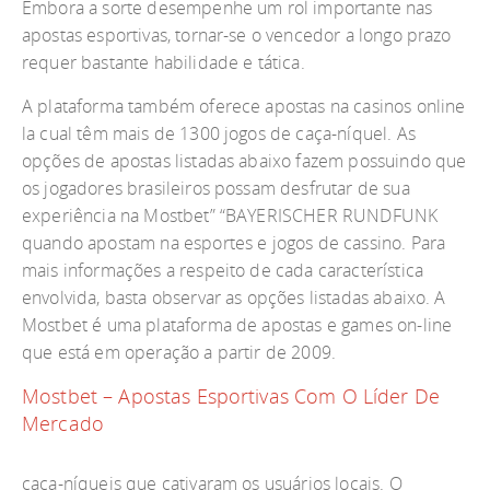
Embora a sorte desempenhe um rol importante nas
apostas esportivas, tornar-se o vencedor a longo prazo
requer bastante habilidade e tática.
A plataforma também oferece apostas na casinos online
la cual têm mais de 1300 jogos de caça-níquel. As
opções de apostas listadas abaixo fazem possuindo que
os jogadores brasileiros possam desfrutar de sua
experiência na Mostbet” “BAYERISCHER RUNDFUNK
quando apostam na esportes e jogos de cassino. Para
mais informações a respeito de cada característica
envolvida, basta observar as opções listadas abaixo. A
Mostbet é uma plataforma de apostas e games on-line
que está em operação a partir de 2009.
Mostbet – Apostas Esportivas Com O Líder De
Mercado
caça-níqueis que cativaram os usuários locais. O