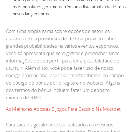
mais populares geralmente têm uma lista atualizada de teus
novos lançamentos.
Com uma ampla gama sobre opções de setor, os
usuários tem a possibilidade de tirar proveito sobre
grandes probabilidades na vários eventos esportivos.
Você só apresenta que se registrar e preencher since
informações de seu perfil para ter a possibilidade de
usufruir. Além disto, você pode fazer uso de nosso
código promocional especial “mostbetbrasil” no campo
de código de bônus por o registro no website. Alguns
dos termos do bônus incluem fazer um depósito
mínimo de R$50.
As Melhores Apostas E Jogos Para Cassino Na Mostbet
Para saques, geralmente são utilizados os mesmos