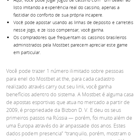
listo imitando a experiência real do cassino, apenas a
fastidiar do conforto de sua própria incapere.
Você pode apostar usando as linhas de deposito e carretéis
nesse jogo, e ze isso compensar, você ganha.
Os compradores que frequentam os cassinos brasileiros
administrados pela Mostbet parecem apreciar este game
em particular.
Você pode trazer 1 número ilimitado sobre pessoas
para enel do Mostbet at the, para cada cadastro
realizado através carry out seu link, você ganha
benefícios adentro do sistema. A Mostbet é alguma casa
de apostas esportivas que atua no mercado a partir de
2009, é propriedade da Bizbon D. V. E deu os seus
primeiros passos na Rússia — porém, foi muito além de
uma Europa através do är anpassade dos anos. Estes
dados podem presencia” “tranquilo, porém, mostram o