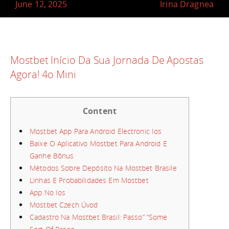
June 12, 2025
Irina Dragnea
Mostbet Início Da Sua Jornada De Apostas
Agora! 4o Mini
Content
Mostbet App Para Android Electronic Ios
Baixe O Aplicativo Mostbet Para Android E
Ganhe Bônus
Métodos Sobre Depósito Na Mostbet Brasile
Linhas E Probabilidades Em Mostbet
App No Ios
Mostbet Czech Úvod
Cadastro Na Mostbet Brasil: Passo” “Some