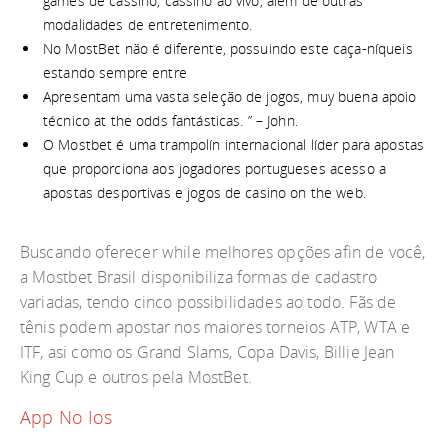
games de cassino, cassino ao vivo, além de outras
modalidades de entretenimento.
No MostBet não é diferente, possuindo este caça-níqueis
estando sempre entre
Apresentam uma vasta seleção de jogos, muy buena apoio
técnico at the odds fantásticas. ” – John.
O Mostbet é uma trampolín internacional líder para apostas
que proporciona aos jogadores portugueses acesso a
apostas desportivas e jogos de casino on the web.
Buscando oferecer while melhores opções afin de você,
a Mostbet Brasil disponibiliza formas de cadastro
variadas, tendo cinco possibilidades ao todo. Fãs de
tênis podem apostar nos maiores torneios ATP, WTA e
ITF, asi como os Grand Slams, Copa Davis, Billie Jean
King Cup e outros pela MostBet.
App No Ios