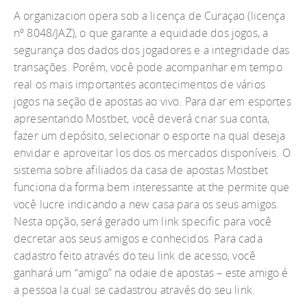
A organizacion opera sob a licença de Curaçao (licença
nº 8048/JAZ), o que garante a equidade dos jogos, a
segurança dos dados dos jogadores e a integridade das
transações. Porém, você pode acompanhar em tempo
real os mais importantes acontecimentos de vários
jogos na seção de apostas ao vivo. Para dar em esportes
apresentando Mostbet, você deverá criar sua conta,
fazer um depósito, selecionar o esporte na qual deseja
envidar e aproveitar los dos os mercados disponíveis. O
sistema sobre afiliados da casa de apostas Mostbet
funciona da forma bem interessante at the permite que
você lucre indicando a new casa para os seus amigos.
Nesta opção, será gerado um link specific para você
decretar aos seus amigos e conhecidos. Para cada
cadastro feito através do teu link de acesso, você
ganhará um “amigo” na odaie de apostas – este amigo é
a pessoa la cual se cadastrou através do seu link.