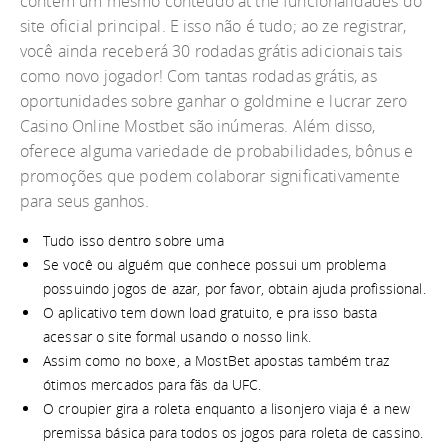
contém um mesmo conteúdo at the funcionalidades do
site oficial principal. E isso não é tudo; ao ze registrar,
você ainda receberá 30 rodadas grátis adicionais tais
como novo jogador! Com tantas rodadas grátis, as
oportunidades sobre ganhar o goldmine e lucrar zero
Casino Online Mostbet são inúmeras. Além disso,
oferece alguma variedade de probabilidades, bônus e
promoções que podem colaborar significativamente
para seus ganhos.
Tudo isso dentro sobre uma
Se você ou alguém que conhece possui um problema
possuindo jogos de azar, por favor, obtain ajuda profissional.
O aplicativo tem down load gratuito, e pra isso basta
acessar o site formal usando o nosso link.
Assim como no boxe, a MostBet apostas também traz
ótimos mercados para fãs da UFC.
O croupier gira a roleta enquanto a lisonjero viaja é a new
premissa básica para todos os jogos para roleta de cassino.