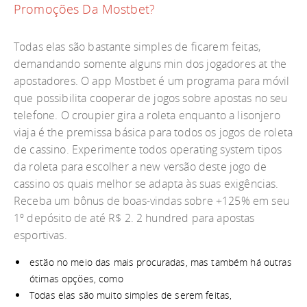
Promoções Da Mostbet?
Todas elas são bastante simples de ficarem feitas,
demandando somente alguns min dos jogadores at the
apostadores. O app Mostbet é um programa para móvil
que possibilita cooperar de jogos sobre apostas no seu
telefone. O croupier gira a roleta enquanto a lisonjero
viaja é the premissa básica para todos os jogos de roleta
de cassino. Experimente todos operating system tipos
da roleta para escolher a new versão deste jogo de
cassino os quais melhor se adapta às suas exigências.
Receba um bônus de boas-vindas sobre +125% em seu
1º depósito de até R$ 2. 2 hundred para apostas
esportivas.
estão no meio das mais procuradas, mas também há outras
ótimas opções, como
Todas elas são muito simples de serem feitas,