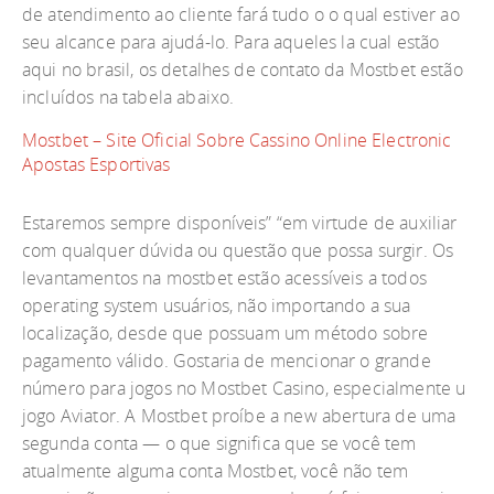
de atendimento ao cliente fará tudo o o qual estiver ao
seu alcance para ajudá-lo. Para aqueles la cual estão
aqui no brasil, os detalhes de contato da Mostbet estão
incluídos na tabela abaixo.
Mostbet – Site Oficial Sobre Cassino Online Electronic
Apostas Esportivas
Estaremos sempre disponíveis” “em virtude de auxiliar
com qualquer dúvida ou questão que possa surgir. Os
levantamentos na mostbet estão acessíveis a todos
operating system usuários, não importando a sua
localização, desde que possuam um método sobre
pagamento válido. Gostaria de mencionar o grande
número para jogos no Mostbet Casino, especialmente u
jogo Aviator. A Mostbet proíbe a new abertura de uma
segunda conta — o que significa que se você tem
atualmente alguma conta Mostbet, você não tem