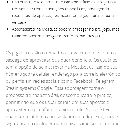
Entretanto, é vital notar que cada benefício está sujeito a
termos electronic condições específicos, abrangendo
requisitos de apostas, restrições de jogos e prazos para
validade.
Apostadores na MostBet podem arriesgar no pré-jogo, mas
também podem arriesgar durante as partidas ou
Os jogadores são orientados a new ler e oír os termos
saccage de aproveitar qualquer benefício. Os usuários
têm a opção de se inscrever na Mostbet utilizando seu
número sobre celular, endereço para correio eletrônico
ou perfis em redes sociais como Facebook, Telegram,
Steam systems Google. Essa abordagem torna o
processo de cadastro ágil, descomplicado e prático,
permitindo que os usuários iniciem suas apostas e
aproveitem a plataforma rapidamente. Se você tiver
qualquer problema apresentando seu depósito, saque,
segurança ou qualquer outra coisa, some sort of equipe