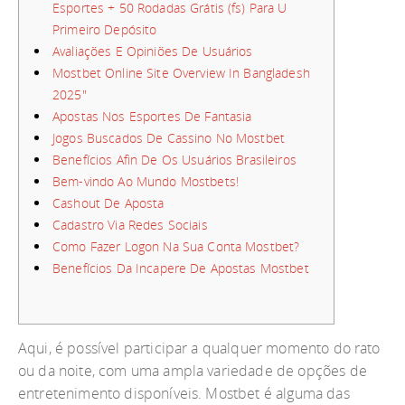
Esportes + 50 Rodadas Grátis (fs) Para U
Primeiro Depósito
Avaliações E Opiniões De Usuários
Mostbet Online Site Overview In Bangladesh
2025″
Apostas Nos Esportes De Fantasia
Jogos Buscados De Cassino No Mostbet
Benefícios Afin De Os Usuários Brasileiros
Bem-vindo Ao Mundo Mostbets!
Cashout De Aposta
Cadastro Via Redes Sociais
Como Fazer Logon Na Sua Conta Mostbet?
Benefícios Da Incapere De Apostas Mostbet
Aqui, é possível participar a qualquer momento do rato
ou da noite, com uma ampla variedade de opções de
entretenimento disponíveis. Mostbet é alguma das