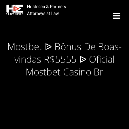
Mostbet ᐉ Bônus De Boas-
vindas R$5555 ᐉ Oficial
Mostbet Casino Br