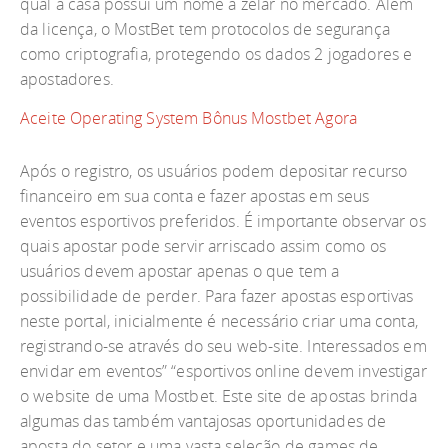
qual a casa possui um nome a zelar no mercado. Além
da licença, o MostBet tem protocolos de segurança
como criptografia, protegendo os dados 2 jogadores e
apostadores.
Aceite Operating System Bônus Mostbet Agora
Após o registro, os usuários podem depositar recurso
financeiro em sua conta e fazer apostas em seus
eventos esportivos preferidos. É importante observar os
quais apostar pode servir arriscado assim como os
usuários devem apostar apenas o que tem a
possibilidade de perder. Para fazer apostas esportivas
neste portal, inicialmente é necessário criar uma conta,
registrando-se através do seu web-site. Interessados em
envidar em eventos” “esportivos online devem investigar
o website de uma Mostbet. Este site de apostas brinda
algumas das também vantajosas oportunidades de
aposta do setor e uma vasta seleção de games de