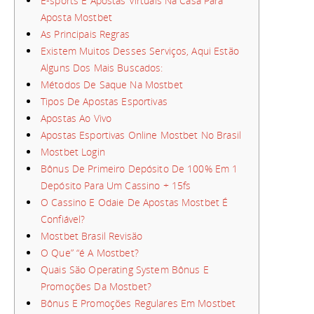
E-sports E Apostas Virtuais Na Casa Para
Aposta Mostbet
As Principais Regras
Existem Muitos Desses Serviços, Aqui Estão
Alguns Dos Mais Buscados:
Métodos De Saque Na Mostbet
Tipos De Apostas Esportivas
Apostas Ao Vivo
Apostas Esportivas Online Mostbet No Brasil
Mostbet Login
Bônus De Primeiro Depósito De 100% Em 1
Depósito Para Um Cassino + 15fs
O Cassino E Odaie De Apostas Mostbet É
Confiável?
Mostbet Brasil Revisão
O Que” “é A Mostbet?
Quais São Operating System Bônus E
Promoções Da Mostbet?
Bônus E Promoções Regulares Em Mostbet