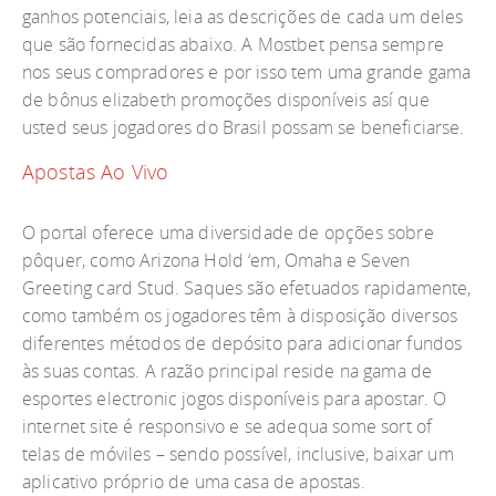
ganhos potenciais, leia as descrições de cada um deles
que são fornecidas abaixo. A Mostbet pensa sempre
nos seus compradores e por isso tem uma grande gama
de bônus elizabeth promoções disponíveis así que
usted seus jogadores do Brasil possam se beneficiarse.
Apostas Ao Vivo
O portal oferece uma diversidade de opções sobre
pôquer, como Arizona Hold ‘em, Omaha e Seven
Greeting card Stud. Saques são efetuados rapidamente,
como também os jogadores têm à disposição diversos
diferentes métodos de depósito para adicionar fundos
às suas contas. A razão principal reside na gama de
esportes electronic jogos disponíveis para apostar. O
internet site é responsivo e se adequa some sort of
telas de móviles – sendo possível, inclusive, baixar um
aplicativo próprio de uma casa de apostas.