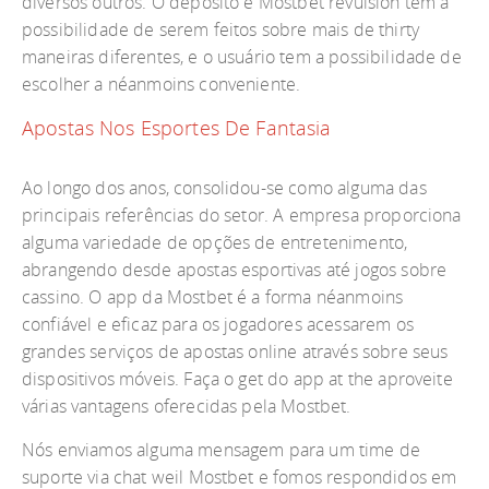
diversos outros. O depósito e Mostbet revulsion tem a
possibilidade de serem feitos sobre mais de thirty
maneiras diferentes, e o usuário tem a possibilidade de
escolher a néanmoins conveniente.
Apostas Nos Esportes De Fantasia
Ao longo dos anos, consolidou-se como alguma das
principais referências do setor. A empresa proporciona
alguma variedade de opções de entretenimento,
abrangendo desde apostas esportivas até jogos sobre
cassino. O app da Mostbet é a forma néanmoins
confiável e eficaz para os jogadores acessarem os
grandes serviços de apostas online através sobre seus
dispositivos móveis. Faça o get do app at the aproveite
várias vantagens oferecidas pela Mostbet.
Nós enviamos alguma mensagem para um time de
suporte via chat weil Mostbet e fomos respondidos em