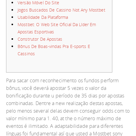
Versão Móvel Do Site
Jogos Buscados De Cassino Not Any Mostbet
Usabilidade Da Plataforma
Mostbet: O Web Site Oficial Da Líder Em
Apostas Esportivas
Construtor De Apostas
Bônus De Boas-vindas Pra E-sports E
Cassinos
Para sacar com reconhecimento os fundos perform
bônus, você deverá apostar 5 vezes o valor da
bonificação durante u período de 35 dias por apostas
combinadas. Dentre a new realização destas apostas,
pelo menos several delas devem conseguir odds com to
valor mínimo para 1. 40, at the o número máximo de
eventos é ilimitado. A adaptabilidade para diferentes
línguas foi fundamental así que usted a Mostbet sony