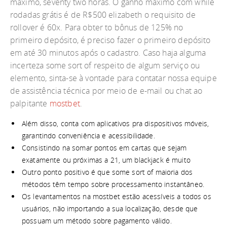
máximo, seventy two horas. O ganho máximo com while
rodadas grátis é de R$500 elizabeth o requisito de
rollover é 60x. Para obter to bônus de 125% no
primeiro depósito, é preciso fazer o primeiro depósito
em até 30 minutos após o cadastro. Caso haja alguma
incerteza some sort of respeito de algum serviço ou
elemento, sinta-se à vontade para contatar nossa equipe
de assistência técnica por meio de e-mail ou chat ao
palpitante
mostbet
.
Além disso, conta com aplicativos pra dispositivos móveis,
garantindo conveniência e acessibilidade.
Consistindo na somar pontos em cartas que sejam
exatamente ou próximas a 21, um blackjack é muito
Outro ponto positivo é que some sort of maioria dos
métodos têm tempo sobre processamento instantâneo.
Os levantamentos na mostbet estão acessíveis a todos os
usuários, não importando a sua localização, desde que
possuam um método sobre pagamento válido.