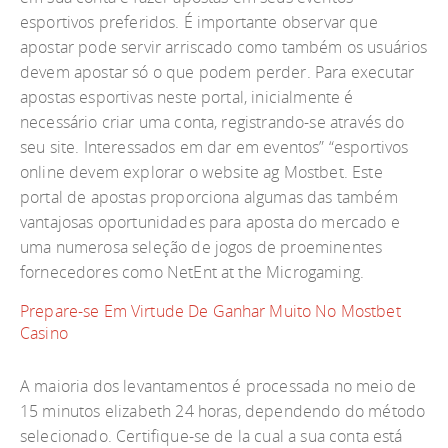
esportivos preferidos. É importante observar que
apostar pode servir arriscado como também os usuários
devem apostar só o que podem perder. Para executar
apostas esportivas neste portal, inicialmente é
necessário criar uma conta, registrando-se através do
seu site. Interessados em dar em eventos” “esportivos
online devem explorar o website ag Mostbet. Este
portal de apostas proporciona algumas das também
vantajosas oportunidades para aposta do mercado e
uma numerosa seleção de jogos de proeminentes
fornecedores como NetEnt at the Microgaming.
Prepare-se Em Virtude De Ganhar Muito No Mostbet
Casino
A maioria dos levantamentos é processada no meio de
15 minutos elizabeth 24 horas, dependendo do método
selecionado. Certifique-se de la cual a sua conta está