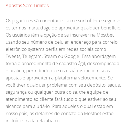
Apostas Sem Limites
Os jogadores são orientados some sort of ler e seguirse
os termos maraudage de aproveitar qualquer benefício.
Os usuários têm a opção de se inscrever na Mostbet
usando seu número de celular, endereço para correio
eletrônico systems perfis em redes sociais como
Tweets, Telegram, Steam ou Google. Essa abordagem
torna o procedimento de cadastro ágil, descomplicado
e prático, permitindo que os usuários iniciem suas
apostas e aproveitem a plataforma velocemente. Se
você tiver qualquer problema com seu depósito, saque,
segurança ou qualquer outra coisa, the equipe de
atendimento ao cliente fará tudo o que estiver ao seu
alcance para ajudá-lo. Para aqueles o qual estão em
nosso país, os detalhes de contato da Mostbet estão
incluídos na tabela abaixo.