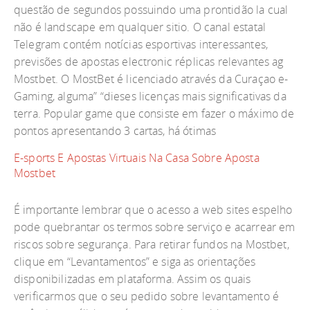
questão de segundos possuindo uma prontidão la cual
não é landscape em qualquer sitio. O canal estatal
Telegram contém notícias esportivas interessantes,
previsões de apostas electronic réplicas relevantes ag
Mostbet. O MostBet é licenciado através da Curaçao e-
Gaming, alguma” “dieses licenças mais significativas da
terra. Popular game que consiste em fazer o máximo de
pontos apresentando 3 cartas, há ótimas
E-sports E Apostas Virtuais Na Casa Sobre Aposta
Mostbet
É importante lembrar que o acesso a web sites espelho
pode quebrantar os termos sobre serviço e acarrear em
riscos sobre segurança. Para retirar fundos na Mostbet,
clique em “Levantamentos” e siga as orientações
disponibilizadas em plataforma. Assim os quais
verificarmos que o seu pedido sobre levantamento é