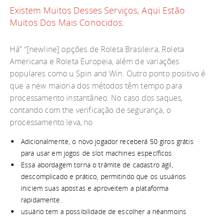
Existem Muitos Desses Serviços, Aqui Estão
Muitos Dos Mais Conocidos:
Há” “[newline] opções de Roleta Brasileira, Roleta
Americana e Roleta Europeia, além de variações
populares como u Spin and Win. Outro ponto positivo é
que a new maioria dos métodos têm tempo para
processamento instantâneo. No caso dos saques,
contando com the verificação de segurança, o
processamento leva, no
Adicionalmente, o novo jogador receberá 50 giros grátis
para usar em jogos de slot machines específicos.
Essa abordagem torna o trâmite de cadastro ágil,
descomplicado e prático, permitindo que os usuários
iniciem suas apostas e aproveitem a plataforma
rapidamente.
usuário tem a possibilidade de escolher a néanmoins