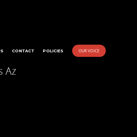
OUR VOICE
RS
CONTACT
POLICIES
s Az