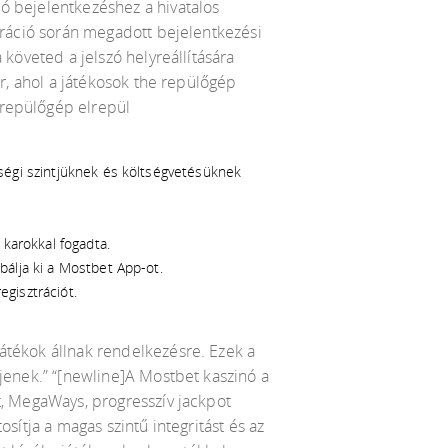
ó bejelentkezéshez a hivatalos
ztráció során megadott bejelentkezési
 követed a jelszó helyreállítására
or, ahol a játékosok the repülőgép
 repülőgép elrepül
tségi szintjüknek és költségvetésüknek
 karokkal fogadta.
bálja ki a Mostbet App-ot.
egisztrációt.
átékok állnak rendelkezésre. Ezek a
rjenek.” “[newline]A Mostbet kaszinó a
t, MegaWays, progresszív jackpot
sítja a magas szintű integritást és az