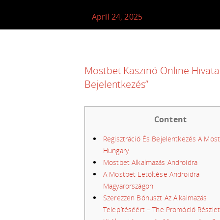
April 24, 2025
Mostbet Kaszinó Online Hivata
Bejelentkezés”
Content
Regisztráció És Bejelentkezés A Mos
Hungary
Mostbet Alkalmazás Androidra
A Mostbet Letöltése Androidra
Magyarországon
Szerezzen Bónuszt Az Alkalmazás
Telepítéséért – The Promóció Részlet