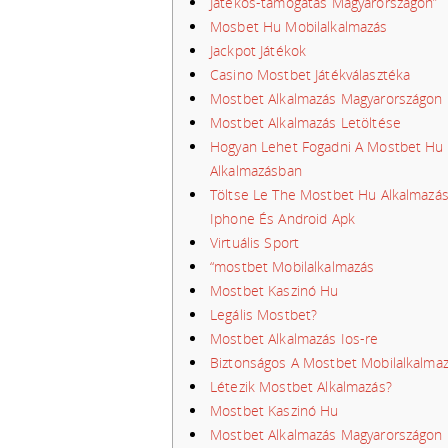
Játékos-támogatás Magyarországon”
Mosbet Hu Mobilalkalmazás
Jackpot Játékok
Casino Mostbet Játékválasztéka
Mostbet Alkalmazás Magyarországon
Mostbet Alkalmazás Letöltése
Hogyan Lehet Fogadni A Mostbet Hu
Alkalmazásban
Töltse Le The Mostbet Hu Alkalmazá
Iphone És Android Apk
Virtuális Sport
“mostbet Mobilalkalmazás
Mostbet Kaszinó Hu
Legális Mostbet?
Mostbet Alkalmazás Ios-re
Biztonságos A Mostbet Mobilalkalma
Létezik Mostbet Alkalmazás?
Mostbet Kaszinó Hu
Mostbet Alkalmazás Magyarországon