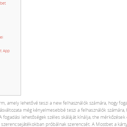
tbet
ei
st App
orm, amely lehetővé teszi a new felhasználók számára, hogy fo
ásváltozata még kényelmesebbé teszi a felhasználók számára,
fogadási lehetőségek széles skáláját kínálja, the mérkőzések 
a szerencsejátékokban próbálnak szerencsét. A Mostbet a kártyaj