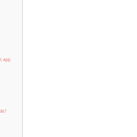
st App
zás?