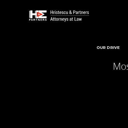
OUR DRIVE
Mos