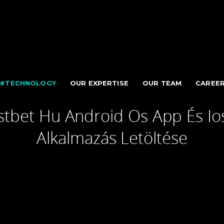
#TECHNOLOGY
OUR EXPERTISE
OUR TEAM
CAREE
tbet Hu Android Os App És Io
Alkalmazás Letöltése