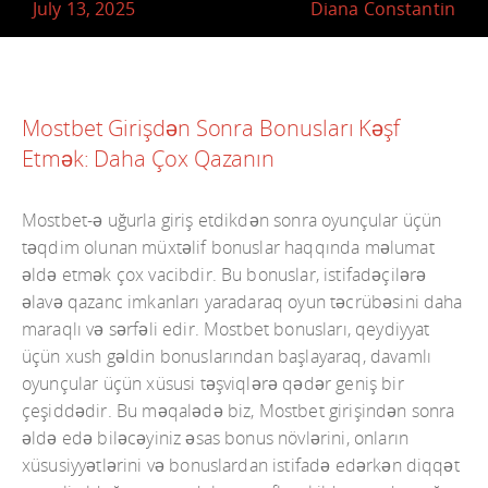
July 13, 2025
Diana Constantin
Mostbet Girişdən Sonra Bonusları Kəşf
Etmək: Daha Çox Qazanın
Mostbet-ə uğurla giriş etdikdən sonra oyunçular üçün
təqdim olunan müxtəlif bonuslar haqqında məlumat
əldə etmək çox vacibdir. Bu bonuslar, istifadəçilərə
əlavə qazanc imkanları yaradaraq oyun təcrübəsini daha
maraqlı və sərfəli edir. Mostbet bonusları, qeydiyyat
üçün xush gəldin bonuslarından başlayaraq, davamlı
oyunçular üçün xüsusi təşviqlərə qədər geniş bir
çeşiddədir. Bu məqalədə biz, Mostbet girişindən sonra
əldə edə biləcəyiniz əsas bonus növlərini, onların
xüsusiyyətlərini və bonuslardan istifadə edərkən diqqət