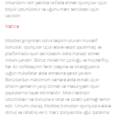
imkanlarını tam şəkildə istifadə etmək oyunçular üçün
böyük üstünlükdür və uğurlu mərc təcrübəsi üçün
vacibdir.
Nəticə
Mostbet girişindən sonra təqdim olunan müxtəlif
bonuslar, oyunçular üçün əlavə vəsait qazanmaq və
platformada oyun təcrübəsini daha maraqlı etmək
imkanı yaradır. Bonus növlərinin çoxluğu və müxtəlifliyi,
hər bir istifadəçinin fərdi istəyinə və strategiyasına
uyğun mükafatlar əldə etməsinə şərait yaradır.
Bonuslardan maksimum səmərə əldə etmək üçün
onların şərtlərini yaxşı bilməli və məsuliyyətli oyun
qaydalarına riayət edilməlidir. Mobil tətbiqin
üstünlükləri isə bonuslara rahat və sürətli çatmağı təmin
edir. Ümumi olaraq, Mostbet bonusları oyunçulara əlavə
stimul və rahatlıq verir, mərc dünyasında uğur qazanma