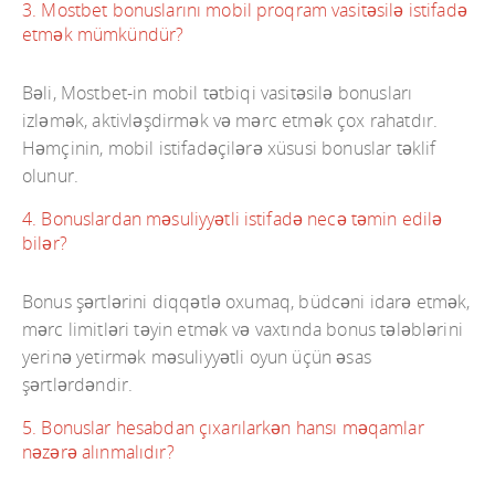
3. Mostbet bonuslarını mobil proqram vasitəsilə istifadə
etmək mümkündür?
Bəli, Mostbet-in mobil tətbiqi vasitəsilə bonusları
izləmək, aktivləşdirmək və mərc etmək çox rahatdır.
Həmçinin, mobil istifadəçilərə xüsusi bonuslar təklif
olunur.
4. Bonuslardan məsuliyyətli istifadə necə təmin edilə
bilər?
Bonus şərtlərini diqqətlə oxumaq, büdcəni idarə etmək,
mərc limitləri təyin etmək və vaxtında bonus tələblərini
yerinə yetirmək məsuliyyətli oyun üçün əsas
şərtlərdəndir.
5. Bonuslar hesabdan çıxarılarkən hansı məqamlar
nəzərə alınmalıdır?