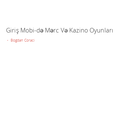
Giriş Mobi-də Mərc Və Kazino Oyunları
• Bogdan Coraci