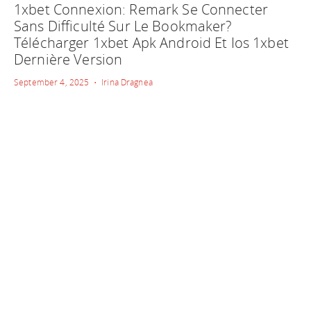
1xbet Connexion: Remark Se Connecter
Sans Difficulté Sur Le Bookmaker?
Télécharger 1xbet Apk Android Et Ios 1xbet
Dernière Version
September 4, 2025 • Irina Dragnea