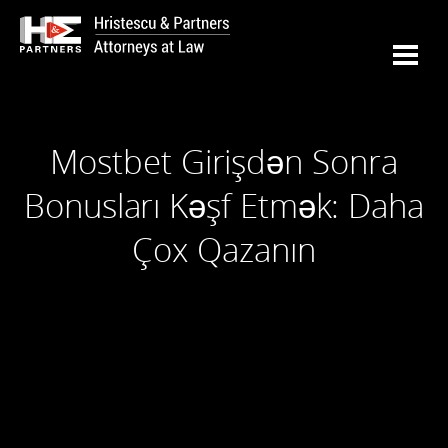
Mostbet Girişdən Sonra
Bonusları Kəşf Etmək: Daha
Çox Qazanın