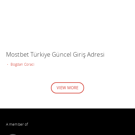
Mostbet Türkiye Güncel Giriş Adresi
• Bogdan Coraci
VIEW MORE
A member of