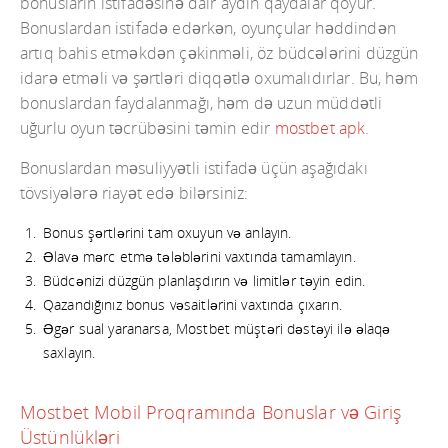
bonusların istifadəsinə dair aydın qaydalar qoyur.
Bonuslardan istifadə edərkən, oyunçular həddindən
artıq bahis etməkdən çəkinməli, öz büdcələrini düzgün
idarə etməli və şərtləri diqqətlə oxumalıdırlar. Bu, həm
bonuslardan faydalanmağı, həm də uzun müddətli
uğurlu oyun təcrübəsini təmin edir
mostbet apk
.
Bonuslardan məsuliyyətli istifadə üçün aşağıdakı
tövsiyələrə riayət edə bilərsiniz:
Bonus şərtlərini tam oxuyun və anlayın.
Əlavə mərc etmə tələblərini vaxtında tamamlayın.
Büdcənizi düzgün planlaşdırın və limitlər təyin edin.
Qazandığınız bonus vəsaitlərini vaxtında çıxarın.
Əgər sual yaranarsa, Mostbet müştəri dəstəyi ilə əlaqə
saxlayın.
Mostbet Mobil Proqramında Bonuslar və Giriş
Üstünlükləri