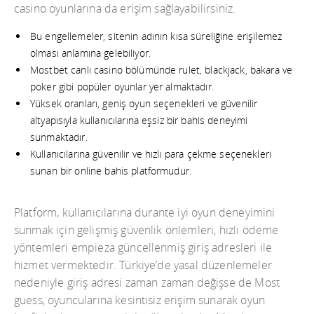
casino oyunlarına da erişim sağlayabilirsiniz.
Bu engellemeler, sitenin adının kısa süreliğine erişilemez
olması anlamına gelebiliyor.
Mostbet canlı casino bölümünde rulet, blackjack, bakara ve
poker gibi popüler oyunlar yer almaktadır.
Yüksek oranları, geniş oyun seçenekleri ve güvenilir
altyapısıyla kullanıcılarına eşsiz bir bahis deneyimi
sunmaktadır.
Kullanıcılarına güvenilir ve hızlı para çekme seçenekleri
sunan bir online bahis platformudur.
Platform, kullanıcılarına durante iyi oyun deneyimini
sunmak için gelişmiş güvenlik önlemleri, hızlı ödeme
yöntemleri empieza güncellenmiş giriş adresleri ile
hizmet vermektedir. Türkiye’de yasal düzenlemeler
nedeniyle giriş adresi zaman zaman değişse de Most
guess, oyuncularına kesintisiz erişim sunarak oyun