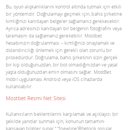
Bu, oyun alışkanlıklarını kontrol altında tutmak için etkili
bir yöntemdir. Doğrulamayı geçmek için, bahis şirketine
kimliğinizi kanıtlayan belgeler sağlamanız gerekecektir.
Ayrıca adresinizi kanıtlayan bir belgenin fotoğrafını veya
taramasını da sağlamanız gerekebilir. Mostbet
hesabınızın doğrulanması ⏤ kimliğinizi onaylamak ve
dolandırıcılığı önlemek için gerekli olan zorunlu bir
prosedürdür. Doğrulama, bahis şirketinin sizin gerçek
bir kişi olduğunuzdan, bir bot olmadığınızdan ve yasal
yaşta olduğunuzdan emin olmasını sağlar. MostBet
mobil uygulaması Android veya iOS cihazlarda
kullanılabilir.
Mostbet Resmi Net Sitesi
Kullanıcıların beklentilerini karşılamak ve açıklayıcı bir
şekilde yanıtlar sunmak için, konunun tamamını
kapsayan bilgiler sunar.” “[newline]Rhetorik sorular