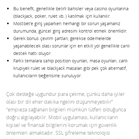
Bu benefit, genellikle belirli bahisler veya casino oyunlarına
(blackjack, poker, rulet vb. ) katılmak için kullanılır.
Mostbet’e giriş yaparken herhangi bir sorun yaşamanız
durumunda, güncel giriş adresini kontrol etmek önemlidir.
Gerek bonus çevrim şartları, gerekse ödemelerde
yaşanabilecek olası sorunlar için en etkili yol genellikle canlı
destek hattı oluyor.
Farklı temalara sahip position oyunları, masa oyunları, canlı
krupiyeli rulet ve blackjack masaları gibi pek çok alternatif,
kullanıcıların beğenisine sunuluyor.
Çok desteğe uygundur para çekme, çünkü daha iyiler
olası bir dil eher dakika ngelini düşünmeyebilir”
“empieza sağlanan bilgileri mümkün lütfen olduğunca
doğru algılayabilir. Mobil uygulaması, kullanıcıların
kişisel ve finansal bilgilerini korumak için güvenlik
önlemleri almaktadır. SSL şifreleme teknolojisi