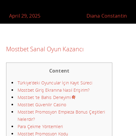
April 29, 2025
Diana Constantin
Mostbet Sanal Oyun Kazancı
Content
Türkiye’deki Oyuncular İçin Kayıt Süreci
Mostbet Giriş Ekranına Nasıl Erişirim?
Mostbet ‘te Bahis Deneyimi
Mostbet Güvenilir Casino
Mostbet Promosyon Empieza Bonus Çeşitleri
Nelerdir?
Para Çekme Yöntemleri
Mostbet Promosyon Kodu