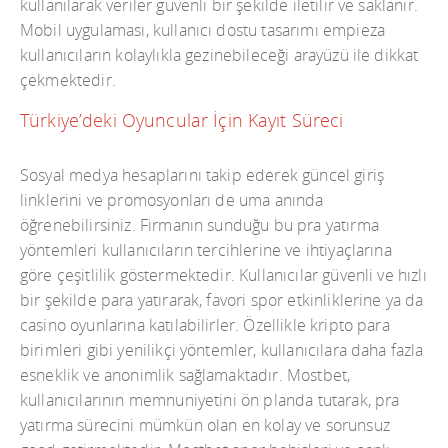
kullanılarak veriler güvenli bir şekilde iletilir ve saklanır.
Mobil uygulaması, kullanıcı dostu tasarımı empieza
kullanıcıların kolaylıkla gezinebileceği arayüzü ile dikkat
çekmektedir.
Türkiye’deki Oyuncular İçin Kayıt Süreci
Sosyal medya hesaplarını takip ederek güncel giriş
linklerini ve promosyonları de uma anında
öğrenebilirsiniz. Firmanın sunduğu bu pra yatırma
yöntemleri kullanıcıların tercihlerine ve ihtiyaçlarına
göre çeşitlilik göstermektedir. Kullanıcılar güvenli ve hızlı
bir şekilde para yatırarak, favori spor etkinliklerine ya da
casino oyunlarına katılabilirler. Özellikle kripto para
birimleri gibi yenilikçi yöntemler, kullanıcılara daha fazla
esneklik ve anonimlik sağlamaktadır. Mostbet,
kullanıcılarının memnuniyetini ön planda tutarak, pra
yatırma sürecini mümkün olan en kolay ve sorunsuz