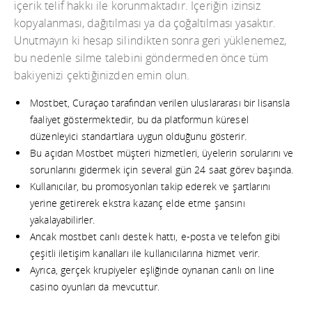
içerik telif hakkı ile korunmaktadır. İçeriğin izinsiz
kopyalanması, dağıtılması ya da çoğaltılması yasaktır.
Unutmayın ki hesap silindikten sonra geri yüklenemez,
bu nedenle silme talebini göndermeden önce tüm
bakiyenizi çektiğinizden emin olun.
Mostbet, Curaçao tarafından verilen uluslararası bir lisansla
faaliyet göstermektedir, bu da platformun küresel
düzenleyici standartlara uygun olduğunu gösterir.
Bu açıdan Mostbet müşteri hizmetleri, üyelerin sorularını ve
sorunlarını gidermek için several gün 24 saat görev başında.
Kullanıcılar, bu promosyonları takip ederek ve şartlarını
yerine getirerek ekstra kazanç elde etme şansını
yakalayabilirler.
Ancak mostbet canlı destek hattı, e-posta ve telefon gibi
çeşitli iletişim kanalları ile kullanıcılarına hizmet verir.
Ayrıca, gerçek krupiyeler eşliğinde oynanan canlı on line
casino oyunları da mevcuttur.