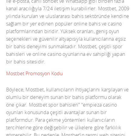
ile e-posta, canlı sohbet ve Whatsapp gibi birden fazla
kanal aracılığıyla 7/24 iletişim kurabilirler. Mostbet, 2009
yılında kurulan ve uluslararası bahis sektöründe kendine
sağlam bir yer edinen popüler online bahis ve casino
platformlarından biridir. Yüksek oranları, geniş oyun
seçenekleri ve güvenilir altyapısıyla kullanıcılarına eşsiz
bir bahis deneyimi sunmaktadır. Mostbet, çeşitli spor
bahisleri ve online casino oyunlarına ev sahipliği yapan
bir bahis sitesidir.
Mostbet Promosyon Kodu
Böylece, Mostbet, kullanıcıların ihtiyaçlarını karşılayan ve
olumlu bir deneyim sunan bir bahis platformu olarak
öne çıkar. Mostbet spor bahisleri” “empieza casino
oyunları konusunda çeşitli avantajlar sunan bir
platformdur. Para çekme yöntemleri kullanıcıların
tercihlerine göre değişebilir ve ülkelere göre farklılık
gösterebilir. Bu nedenle, Mostbet’in resmi web sitesini