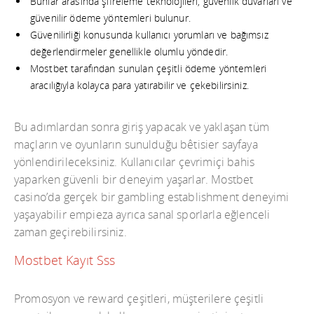
Bunlar arasında şifreleme teknolojileri, güvenlik duvarları ve
güvenilir ödeme yöntemleri bulunur.
Güvenilirliği konusunda kullanıcı yorumları ve bağımsız
değerlendirmeler genellikle olumlu yöndedir.
Mostbet tarafından sunulan çeşitli ödeme yöntemleri
aracılığıyla kolayca para yatırabilir ve çekebilirsiniz.
Bu adımlardan sonra giriş yapacak ve yaklaşan tüm
maçların ve oyunların sunulduğu bêtisier sayfaya
yönlendirileceksiniz. Kullanıcılar çevrimiçi bahis
yaparken güvenli bir deneyim yaşarlar. Mostbet
casino’da gerçek bir gambling establishment deneyimi
yaşayabilir empieza ayrıca sanal sporlarla eğlenceli
zaman geçirebilirsiniz.
Mostbet Kayıt Sss
Promosyon ve reward çeşitleri, müşterilere çeşitli