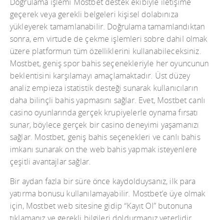
Doğrulama işlemi Mostbet destek ekibiyle iletişime
geçerek veya gerekli belgeleri kişisel dolabınıza
yükleyerek tamamlanabilir. Doğrulama tamamlandıktan
sonra, em virtude de çekme işlemleri sobre dahil olmak
üzere platformun tüm özelliklerini kullanabileceksiniz.
Mostbet, geniş spor bahis seçenekleriyle her oyuncunun
beklentisini karşılamayı amaçlamaktadır. Üst düzey
analiz empieza istatistik desteği sunarak kullanıcıların
daha bilinçli bahis yapmasını sağlar. Evet, Mostbet canlı
casino oyunlarında gerçek krupiyelerle oynama fırsatı
sunar, böylece gerçek bir casino deneyimi yaşamanızı
sağlar. Mostbet, geniş bahis seçenekleri ve canlı bahis
imkanı sunarak on the web bahis yapmak isteyenlere
çeşitli avantajlar sağlar.
Bir aydan fazla bir süre önce kaydolduysanız, ilk para
yatırma bonusu kullanılamayabilir. Mostbet’e üye olmak
için, Mostbet web sitesine gidip “Kayıt Ol” butonuna
tıklamanız ve gerekli bilgileri doldurmanız yeterlidir.