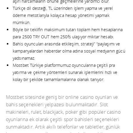
aşırı harcamaların önüne geçmelerine yardımcı olur.
Türkçe dil desteği, TL üzerinden işlem yapma ve yerel
ödeme metotlarıyla kolayca hesap yönetimi yapmak
mümkün.
Böyle bir teklifin maksimum tutarı toplam hem hesaplarına
para 2500 TRY OUT hem 250fs ulaşıyor miktar hesabı.
Bahis oyuncuları arasında etkileşim, strateji” “paylaşımı ve
kampanyalardan haberdar olma adına sosyal medyanın gücü
yadsınamaz.
Mostbet Türkiye platformumuz oyuncularına çeşitli pra
yatırma ve çekme yöntemleri sunarak işlemlerini hızlı ve
kolay bir şekilde tamamlamalarına olanak tanıyor.
Mostbet sitesinde geniş bir online casino oyunları ve
bahis seçenekleri yelpazesi bulunmaktadır. Slot
makineleri, rulet, blackjack, poker gibi popüler casino
oyunlarına ek olarak çeşitli spor bahisleri seçenekleri
sunmaktadır. Artık akıllı telefonlar ve tabletler, günlük