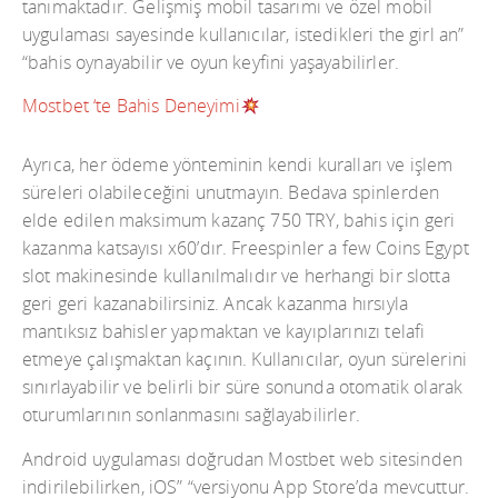
tanımaktadır. Gelişmiş mobil tasarımı ve özel mobil
uygulaması sayesinde kullanıcılar, istedikleri the girl an”
“bahis oynayabilir ve oyun keyfini yaşayabilirler.
Mostbet ‘te Bahis Deneyimi
Ayrıca, her ödeme yönteminin kendi kuralları ve işlem
süreleri olabileceğini unutmayın. Bedava spinlerden
elde edilen maksimum kazanç 750 TRY, bahis için geri
kazanma katsayısı x60’dır. Freespinler a few Coins Egypt
slot makinesinde kullanılmalıdır ve herhangi bir slotta
geri geri kazanabilirsiniz. Ancak kazanma hırsıyla
mantıksız bahisler yapmaktan ve kayıplarınızı telafi
etmeye çalışmaktan kaçının. Kullanıcılar, oyun sürelerini
sınırlayabilir ve belirli bir süre sonunda otomatik olarak
oturumlarının sonlanmasını sağlayabilirler.
Android uygulaması doğrudan Mostbet web sitesinden
indirilebilirken, iOS” “versiyonu App Store’da mevcuttur.