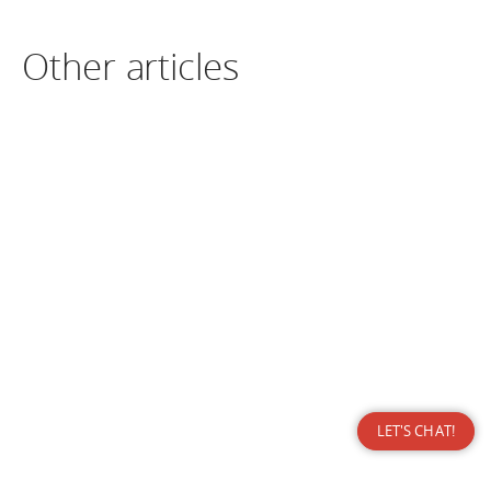
Other articles
LET'S CHAT!