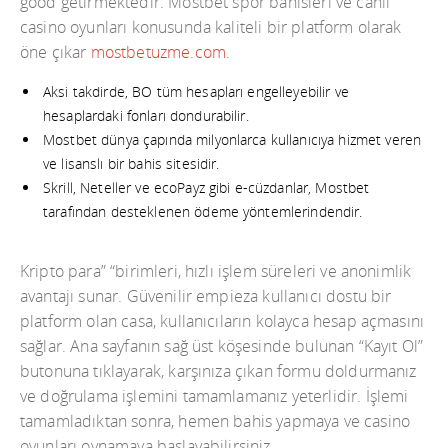
good getirmektedir. Mostbet spor bahisleri ve canlı
casino oyunları konusunda kaliteli bir platform olarak
öne çıkar
mostbetuzme.com
.
Aksi takdirde, BO tüm hesapları engelleyebilir ve
hesaplardaki fonları dondurabilir.
Mostbet dünya çapında milyonlarca kullanıcıya hizmet veren
ve lisanslı bir bahis sitesidir.
Skrill, Neteller ve ecoPayz gibi e-cüzdanlar, Mostbet
tarafından desteklenen ödeme yöntemlerindendir.
Kripto para” “birimleri, hızlı işlem süreleri ve anonimlik
avantajı sunar. Güvenilir empieza kullanıcı dostu bir
platform olan casa, kullanıcıların kolayca hesap açmasını
sağlar. Ana sayfanın sağ üst köşesinde bulunan “Kayıt Ol”
butonuna tıklayarak, karşınıza çıkan formu doldurmanız
ve doğrulama işlemini tamamlamanız yeterlidir. İşlemi
tamamladıktan sonra, hemen bahis yapmaya ve casino
oyunları oynamaya başlayabilirsiniz.