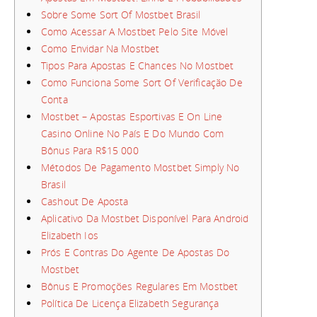
Sobre Some Sort Of Mostbet Brasil
Como Acessar A Mostbet Pelo Site Móvel
Como Envidar Na Mostbet
Tipos Para Apostas E Chances No Mostbet
Como Funciona Some Sort Of Verificação De
Conta
Mostbet – Apostas Esportivas E On Line
Casino Online No País E Do Mundo Com
Bônus Para R$15 000
Métodos De Pagamento Mostbet Simply No
Brasil
Cashout De Aposta
Aplicativo Da Mostbet Disponível Para Android
Elizabeth Ios
Prós E Contras Do Agente De Apostas Do
Mostbet
Bônus E Promoções Regulares Em Mostbet
Política De Licença Elizabeth Segurança