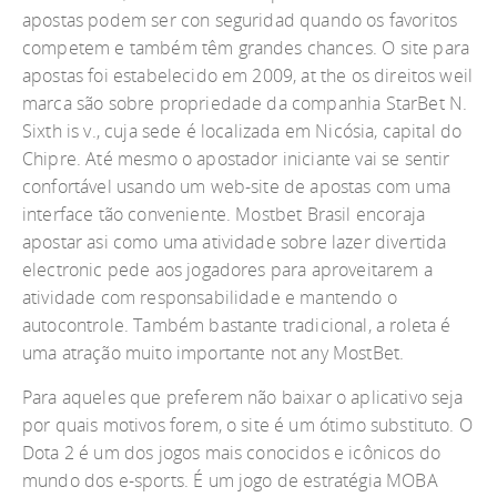
apostas podem ser con seguridad quando os favoritos
competem e também têm grandes chances. O site para
apostas foi estabelecido em 2009, at the os direitos weil
marca são sobre propriedade da companhia StarBet N.
Sixth is v., cuja sede é localizada em Nicósia, capital do
Chipre. Até mesmo o apostador iniciante vai se sentir
confortável usando um web-site de apostas com uma
interface tão conveniente. Mostbet Brasil encoraja
apostar asi como uma atividade sobre lazer divertida
electronic pede aos jogadores para aproveitarem a
atividade com responsabilidade e mantendo o
autocontrole. Também bastante tradicional, a roleta é
uma atração muito importante not any MostBet.
Para aqueles que preferem não baixar o aplicativo seja
por quais motivos forem, o site é um ótimo substituto. O
Dota 2 é um dos jogos mais conocidos e icônicos do
mundo dos e-sports. É um jogo de estratégia MOBA