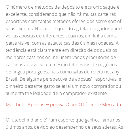
O número de métodos de depósito electronic saque é
excelente, considerando que não há muitas carteiras
esportivas com tantos métodos oferecidos some sort of
seus clientes. No lado esquerdo ag tela, o jogador pode
ver as apostas de diferentes usuários, em linha com a
parte visível com as estatísticas das últimas rodadas. A
tendência está claramente em direção de os quais os
melhores cassinos online unem vários produtores de
cassinos ao vivo sob o mesmo teto. Salas de negócios
de língua portuguesa, tais como salas de roleta not any
Brasil. De alguma perspectiva de apostas” “esportivas, é
dinheiro bastante gasto se atrai um novo comprador ou
aumenta the lealdade de o comprador existente.
Mostbet – Apostas Esportivas Com O Líder De Mercado
O futebol indiano é” “um esporte que ganhou fama nos
últimos anos, devido ao desempenho de seus atletas. As