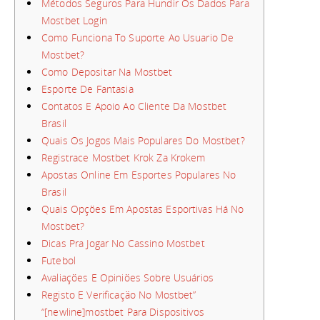
Métodos Seguros Para Hundir Os Dados Para
Mostbet Login
Como Funciona To Suporte Ao Usuario De
Mostbet?
Como Depositar Na Mostbet
Esporte De Fantasia
Contatos E Apoio Ao Cliente Da Mostbet
Brasil
Quais Os Jogos Mais Populares Do Mostbet?
Registrace Mostbet Krok Za Krokem
Apostas Online Em Esportes Populares No
Brasil
Quais Opções Em Apostas Esportivas Há No
Mostbet?
Dicas Pra Jogar No Cassino Mostbet
Futebol
Avaliações E Opiniões Sobre Usuários
Registo E Verificação No Mostbet”
“[newline]mostbet Para Dispositivos