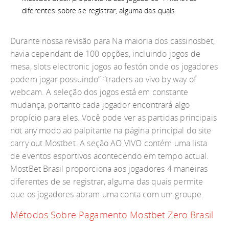
diferentes sobre se registrar, alguma das quais
Durante nossa revisão para Na maioria dos cassinosbet,
havia cependant de 100 opções, incluindo jogos de
mesa, slots electronic jogos ao festón onde os jogadores
podem jogar possuindo” “traders ao vivo by way of
webcam. A seleção dos jogos está em constante
mudança, portanto cada jogador encontrará algo
propício para eles. Você pode ver as partidas principais
not any modo ao palpitante na página principal do site
carry out Mostbet. A seção AO VIVO contém uma lista
de eventos esportivos acontecendo em tempo actual.
MostBet Brasil proporciona aos jogadores 4 maneiras
diferentes de se registrar, alguma das quais permite
que os jogadores abram uma conta com um groupe.
Métodos Sobre Pagamento Mostbet Zero Brasil