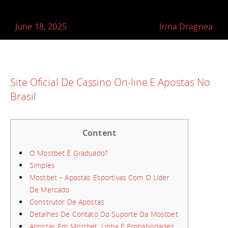
June 18, 2025
Irina Dragnea
Site Oficial De Cassino On-line E Apostas No
Brasil
Content
O Mostbet É Graduado?
Simples
Mostbet – Apostas Esportivas Com O Líder
De Mercado
Construtor De Apostas
Detalhes De Contato Do Suporte Da Mostbet
Apostas Em Mostbet: Linha E Probabilidades