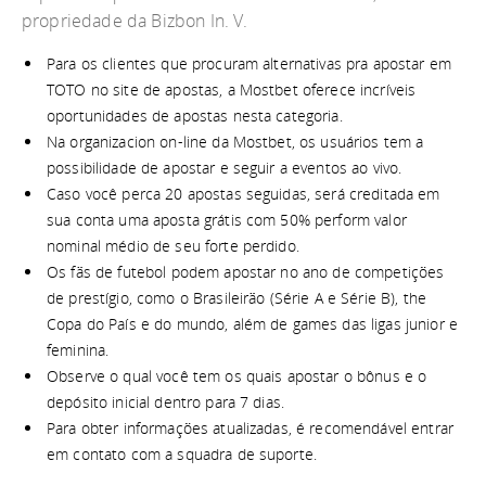
propriedade da Bizbon In. V.
Para os clientes que procuram alternativas pra apostar em
TOTO no site de apostas, a Mostbet oferece incríveis
oportunidades de apostas nesta categoria.
Na organizacion on-line da Mostbet, os usuários tem a
possibilidade de apostar e seguir a eventos ao vivo.
Caso você perca 20 apostas seguidas, será creditada em
sua conta uma aposta grátis com 50% perform valor
nominal médio de seu forte perdido.
Os fãs de futebol podem apostar no ano de competições
de prestígio, como o Brasileirão (Série A e Série B), the
Copa do País e do mundo, além de games das ligas junior e
feminina.
Observe o qual você tem os quais apostar o bônus e o
depósito inicial dentro para 7 dias.
Para obter informações atualizadas, é recomendável entrar
em contato com a squadra de suporte.