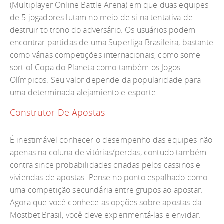
(Multiplayer Online Battle Arena) em que duas equipes
de 5 jogadores lutam no meio de si na tentativa de
destruir to trono do adversário. Os usuários podem
encontrar partidas de uma Superliga Brasileira, bastante
como várias competições internacionais, como some
sort of Copa do Planeta como também os Jogos
Olímpicos. Seu valor depende da popularidade para
uma determinada alejamiento e esporte.
Construtor De Apostas
É inestimável conhecer o desempenho das equipes não
apenas na coluna de vitórias/perdas, contudo também
contra since probabilidades criadas pelos cassinos e
viviendas de apostas. Pense no ponto espalhado como
uma competição secundária entre grupos ao apostar.
Agora que você conhece as opções sobre apostas da
Mostbet Brasil, você deve experimentá-las e envidar.