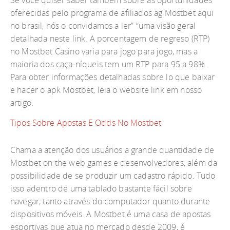
Se você quiser saber também sobre as oportunidades
oferecidas pelo programa de afiliados ag Mostbet aqui
no brasil, nós o convidamos a ler” “uma visão geral
detalhada neste link. A porcentagem de regreso (RTP)
no Mostbet Casino varia para jogo para jogo, mas a
maioria dos caça-níqueis tem um RTP para 95 a 98%.
Para obter informações detalhadas sobre lo que baixar
e hacer o apk Mostbet, leia o website link em nosso
artigo.
Tipos Sobre Apostas E Odds No Mostbet
Chama a atenção dos usuários a grande quantidade de
Mostbet on the web games e desenvolvedores, além da
possibilidade de se produzir um cadastro rápido. Tudo
isso adentro de uma tablado bastante fácil sobre
navegar, tanto através do computador quanto durante
dispositivos móveis. A Mostbet é uma casa de apostas
esportivas que atua no mercado desde 2009, é