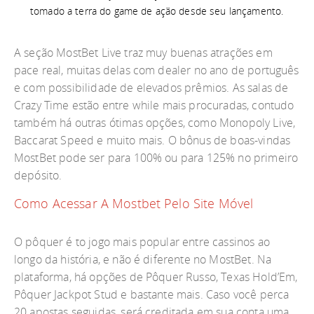
tomado a terra do game de ação desde seu lançamento.
A seção MostBet Live traz muy buenas atrações em
pace real, muitas delas com dealer no ano de português
e com possibilidade de elevados prêmios. As salas de
Crazy Time estão entre while mais procuradas, contudo
também há outras ótimas opções, como Monopoly Live,
Baccarat Speed e muito mais. O bônus de boas-vindas
MostBet pode ser para 100% ou para 125% no primeiro
depósito.
Como Acessar A Mostbet Pelo Site Móvel
O pôquer é to jogo mais popular entre cassinos ao
longo da história, e não é diferente no MostBet. Na
plataforma, há opções de Pôquer Russo, Texas Hold’Em,
Pôquer Jackpot Stud e bastante mais. Caso você perca
20 apostas seguidas, será creditada em sua conta uma