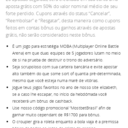
aposta grátis com 50% do valor nominal médio de seu
forte perdido. Cupons através do status “Cancelar”,
“Reembolsar” e “Resgatar”, desta maneira como cupons
feitos em contas bônus ou ganhos através de apostas
grátis, não serão considerados neste bônus.
É um jogo para estratégia MOBA (Multiplayer Online Battle
Arena) em que duas equipes de 5 jogadores lutam no meio
de si na prueba de destruir o trono do adversário.
Seja scrupoloso com sua carteira bancária e evite apostar
alto também do que some sort of quantia pré-determinada,
mesmo que você esteja numa maré de vitórias.
Jogue teus jogos favoritos no ano de nosso site elizabeth,
se a caso lhe escapar, no início da hebdómada você
receberá um bônus de cashback.
Use nosso código promocional “MostbetBrasil” afin de
ganhar muito cependant de R$1700 para bônus.
O croupier gira a roleta enquanto a bola viaja é a premissa