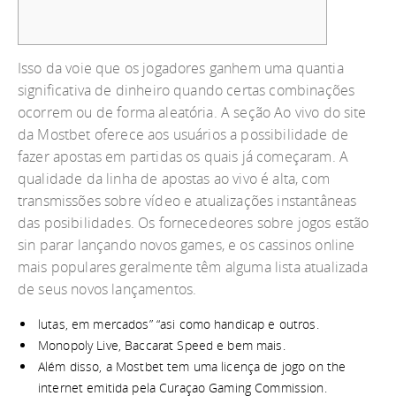
Isso da voie que os jogadores ganhem uma quantia
significativa de dinheiro quando certas combinações
ocorrem ou de forma aleatória. A seção Ao vivo do site
da Mostbet oferece aos usuários a possibilidade de
fazer apostas em partidas os quais já começaram. A
qualidade da linha de apostas ao vivo é alta, com
transmissões sobre vídeo e atualizações instantâneas
das posibilidades. Os fornecedeores sobre jogos estão
sin parar lançando novos games, e os cassinos online
mais populares geralmente têm alguma lista atualizada
de seus novos lançamentos.
lutas, em mercados” “asi como handicap e outros.
Monopoly Live, Baccarat Speed e bem mais.
Além disso, a Mostbet tem uma licença de jogo on the
internet emitida pela Curaçao Gaming Commission.