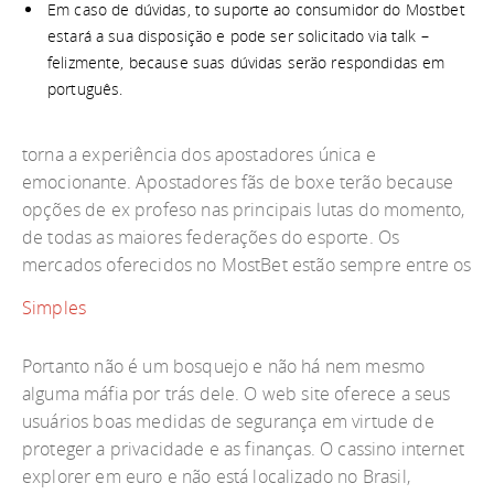
Em caso de dúvidas, to suporte ao consumidor do Mostbet
estará a sua disposição e pode ser solicitado via talk –
felizmente, because suas dúvidas serão respondidas em
português.
torna a experiência dos apostadores única e
emocionante. Apostadores fãs de boxe terão because
opções de ex profeso nas principais lutas do momento,
de todas as maiores federações do esporte. Os
mercados oferecidos no MostBet estão sempre entre os
Simples
Portanto não é um bosquejo e não há nem mesmo
alguma máfia por trás dele. O web site oferece a seus
usuários boas medidas de segurança em virtude de
proteger a privacidade e as finanças. O cassino internet
explorer em euro e não está localizado no Brasil,