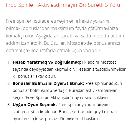
Free Spinləri Aktivləşdirməyin Ən Sürətli 3 Yolu
Free spinləri istifadə etməyin ən effektiv yollarını
bilmək, bonuslardan maksimum fayda götürməyinizə
köməkçi olur. Aşağıda ən sürətli və sadə metodu addım-
addım izah etdik. Bu üsullar, Mostbet-də bonuslarınızı
optimal şəkildə istifadə etmək üçün vacibdir:
Hesab Yaratmaq və Doğrulamaq:
İlk addım Mostbet
saytında qeydiyyatdan keçməkdir. Hesabınız təsdiqlənməlidir
ki, bonuslar aktiv olsun.
Bonuslar Bölməsini Ziyarət Etmək:
Free spinlər adətən
bonuslar bölməsində yerləşir. Buradan aktiv kampaniyanı
seçib, “Free Spinləri Aktivləşdir” düyməsinə klikləyin.
Uyğun Oyun Seçmək:
Free spinlər yalnız müəyyən
slotlarda istifadə olunur. Bonus şərtlərində qeyd olunan
oyunları seçin və pulsuz dönmələrinizi başladın.