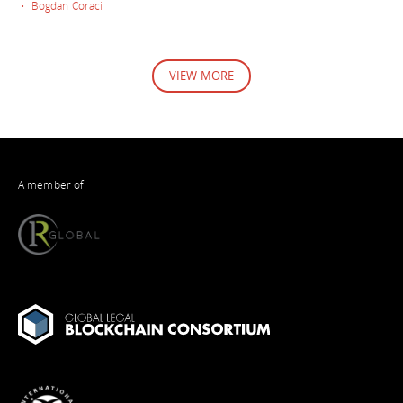
• Bogdan Coraci
VIEW MORE
A member of