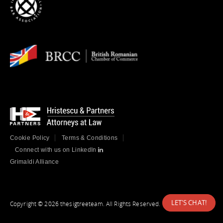
Cookie Policy
Terms & Conditions
Connect with us on LinkedIn
Grimaldi Alliance
LET'S CHAT!
Copyright © 2026 thesigtreeteam. All Rights Reserved.