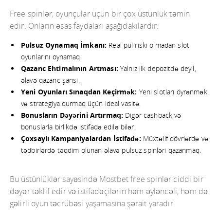
Free spinlər, oyunçular üçün bir çox üstünlük təmin
edir. Onların əsas faydaları aşağıdakılardır:
Pulsuz Oynamaq İmkanı:
Real pul riski olmadan slot
oyunlarını oynamaq.
Qazanc Ehtimalının Artması:
Yalnız ilk depozitdə deyil,
əlavə qazanc şansı.
Yeni Oyunları Sınaqdan Keçirmək:
Yeni slotları öyrənmək
və strategiya qurmaq üçün ideal vasitə.
Bonusların Dəyərini Artırmaq:
Digər cashback və
bonuslarla birlikdə istifadə edilə bilər.
Çoxsaylı Kampaniyalardan İstifadə:
Müxtəlif dövrlərdə və
tədbirlərdə təqdim olunan əlavə pulsuz spinləri qazanmaq.
Bu üstünlüklər sayəsində Mostbet free spinlər ciddi bir
dəyər təklif edir və istifadəçilərin həm əyləncəli, həm də
gəlirli oyun təcrübəsi yaşamasına şərait yaradır.