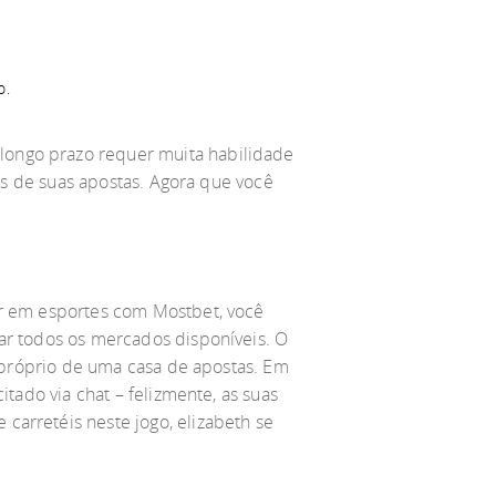
o.
longo prazo requer muita habilidade
tes de suas apostas. Agora que você
ar em esportes com Mostbet, você
tar todos os mercados disponíveis. O
vo próprio de uma casa de apostas. Em
itado via chat – felizmente, as suas
carretéis neste jogo, elizabeth se