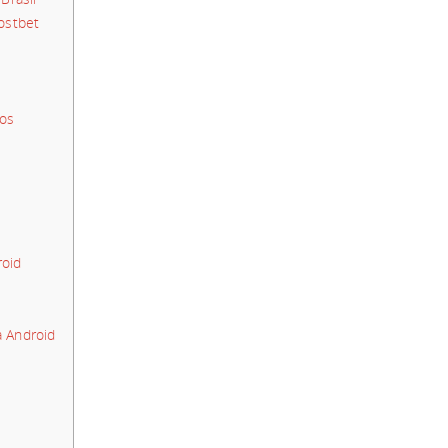
Mostbet
Ios
s
roid
a Android