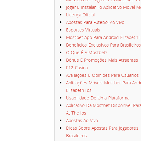
Jogar E Instalar To Aplicativo Móvel 
Licença Oficial
Apostas Para Futebol Ao Vivo
Esportes Virtuais
Mostbet App Para Android Elizabeth 
Benefícios Exclusivos Para Brasileiro
O Que É A Mostbet?
Bônus E Promoções Mais Atraentes
F12 Casino
Avaliações E Opiniões Para Usuários
Aplicações Móveis Mostbet Para And
Elizabeth Ios
Usabilidade De Uma Plataforma
Aplicativo Da Mostbet Disponível Par
At The Ios
Apostas Ao Vivo
Dicas Sobre Apostas Para Jogadores
Brasileiros