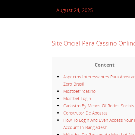
August 24, 2025
Site Oficial Para Cassino Onlin
Content
Aspectos Interessantes Para Aposta
Zero Brasil
Mostbet” “casino
Mostbet Login
Cadastro By Means Of Redes Sociais
Construtor De Apostas
How To Login And Even Access Your
Account In Bangladesh
Métodos De Pagamento Mostbet No 