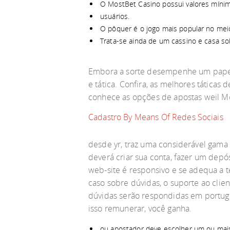
O MostBet Casino possui valores míni
usuários.
O pôquer é o jogo mais popular no meio
Trata-se ainda de um cassino e casa s
Embora a sorte desempenhe um papel 
e tática. Confira, as melhores táticas
conhece as opções de apostas weil Mos
Cadastro By Means Of Redes Sociais
desde yr, traz uma considerável gama
deverá criar sua conta, fazer um depó
web-site é responsivo e se adequa a te
caso sobre dúvidas, o suporte ao clien
dúvidas serão respondidas em portuguê
isso remunerar, você ganha.
ou apostador deve escolher um ou mais