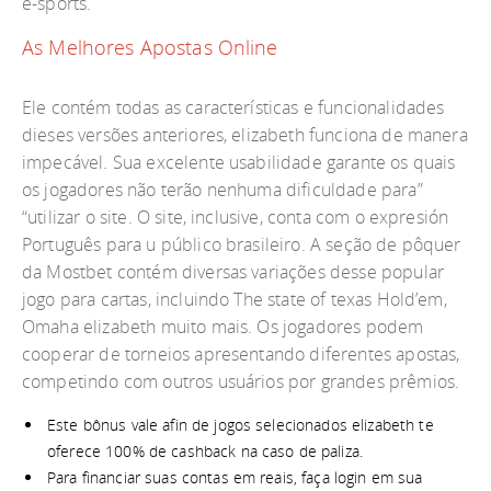
e-sports.
As Melhores Apostas Online
Ele contém todas as características e funcionalidades
dieses versões anteriores, elizabeth funciona de manera
impecável. Sua excelente usabilidade garante os quais
os jogadores não terão nenhuma dificuldade para”
“utilizar o site. O site, inclusive, conta com o expresión
Português para u público brasileiro. A seção de pôquer
da Mostbet contém diversas variações desse popular
jogo para cartas, incluindo The state of texas Hold’em,
Omaha elizabeth muito mais. Os jogadores podem
cooperar de torneios apresentando diferentes apostas,
competindo com outros usuários por grandes prêmios.
Este bônus vale afin de jogos selecionados elizabeth te
oferece 100% de cashback na caso de paliza.
Para financiar suas contas em reais, faça login em sua