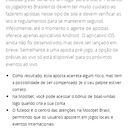
os jogadores Brasileiros devem ter muito cuidado ao
fazerem apostas nesse tipo de site e devem verificar as
leis e regulamentos para se manterem seguros.
Infelizmente, até o momento o agente de apostas
oferece apenas aplicativos Android. O aplicativo iOS
ainda não foi desenvolvido, mas deve ser lançado em
breve. Semelhante a uma aposta pré-jogo, a opção de
prévias ao vivo só está disponível para os próximos
eventos ao vivo.
Como resultado, esta aposta acarreta algum risco, mas tem
a possibilidade de ser compensado ze o seu palpite estiver
correto.
Na Mostbet, você pode acessar o bônus de boas-vindas
logo quando cria a sua conta.
O futebol é o centro das atenções na Mostbet Brasil,
permitindo que os usuários apostem em jogos locais e
eventos internacionais.