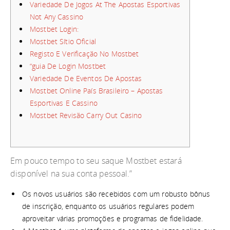
Variedade De Jogos At The Apostas Esportivas
Not Any Cassino
Mostbet Login:
Mostbet Sítio Oficial
Registo E Verificação No Mostbet
“guia De Login Mostbet
Variedade De Eventos De Apostas
Mostbet Online País Brasileiro – Apostas
Esportivas E Cassino
Mostbet Revisão Carry Out Casino
Em pouco tempo to seu saque Mostbet estará
disponível na sua conta pessoal.”
Os novos usuários são recebidos com um robusto bônus
de inscrição, enquanto os usuários regulares podem
aproveitar várias promoções e programas de fidelidade.