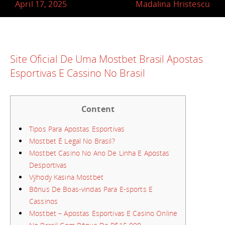
April 17, 2025
Madalina Hristescu
Site Oficial De Uma Mostbet Brasil Apostas
Esportivas E Cassino No Brasil
Content
Tipos Para Apostas Esportivas
Mostbet É Legal No Brasil?
Mostbet Casino No Ano De Linha E Apostas
Desportivas
Výhody Kasina Mostbet
Bônus De Boas-vindas Para E-sports E
Cassinos
Mostbet – Apostas Esportivas E Casino Online