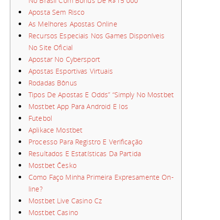
No Brasil Com Bônus De R$15 000
Aposta Sem Risco
As Melhores Apostas Online
Recursos Especiais Nos Games Disponíveis
No Site Oficial
Apostar No Cybersport
Apostas Esportivas Virtuais
Rodadas Bônus
Tipos De Apostas E Odds” “Simply No Mostbet
Mostbet App Para Android E Ios
Futebol
Aplikace Mostbet
Processo Para Registro E Verificação
Resultados E Estatísticas Da Partida
Mostbet Česko
Como Faço Minha Primeira Expresamente On-
line?
Mostbet Live Casino Cz
Mostbet Casino