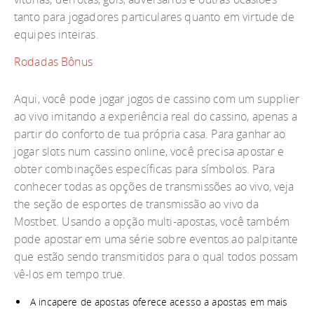
tanto para jogadores particulares quanto em virtude de
equipes inteiras.
Rodadas Bônus
Aqui, você pode jogar jogos de cassino com um supplier
ao vivo imitando a experiência real do cassino, apenas a
partir do conforto de tua própria casa. Para ganhar ao
jogar slots num cassino online, você precisa apostar e
obter combinações específicas para símbolos. Para
conhecer todas as opções de transmissões ao vivo, veja
the seção de esportes de transmissão ao vivo da
Mostbet. Usando a opção multi-apostas, você também
pode apostar em uma série sobre eventos ao palpitante
que estão sendo transmitidos para o qual todos possam
vê-los em tempo true.
A incapere de apostas oferece acesso a apostas em mais