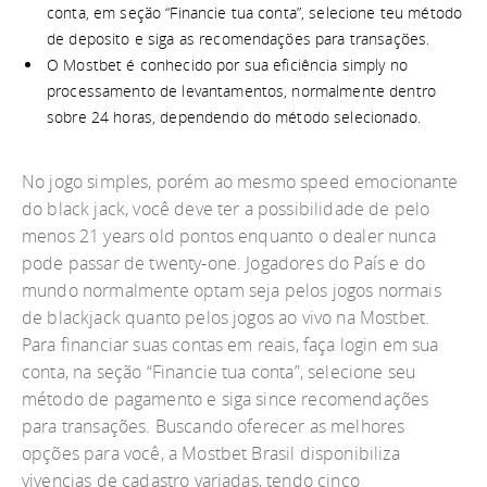
conta, em seção “Financie tua conta”, selecione teu método
de deposito e siga as recomendações para transações.
O Mostbet é conhecido por sua eficiência simply no
processamento de levantamentos, normalmente dentro
sobre 24 horas, dependendo do método selecionado.
No jogo simples, porém ao mesmo speed emocionante
do black jack, você deve ter a possibilidade de pelo
menos 21 years old pontos enquanto o dealer nunca
pode passar de twenty-one. Jogadores do País e do
mundo normalmente optam seja pelos jogos normais
de blackjack quanto pelos jogos ao vivo na Mostbet.
Para financiar suas contas em reais, faça login em sua
conta, na seção “Financie tua conta”, selecione seu
método de pagamento e siga since recomendações
para transações. Buscando oferecer as melhores
opções para você, a Mostbet Brasil disponibiliza
vivencias de cadastro variadas, tendo cinco