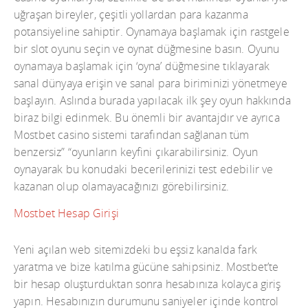
uğraşan bireyler, çeşitli yollardan para kazanma
potansiyeline sahiptir. Oynamaya başlamak için rastgele
bir slot oyunu seçin ve oynat düğmesine basın. Oyunu
oynamaya başlamak için ‘oyna’ düğmesine tıklayarak
sanal dünyaya erişin ve sanal para biriminizi yönetmeye
başlayın. Aslında burada yapılacak ilk şey oyun hakkında
biraz bilgi edinmek. Bu önemli bir avantajdır ve ayrıca
Mostbet casino sistemi tarafından sağlanan tüm
benzersiz” “oyunların keyfini çıkarabilirsiniz. Oyun
oynayarak bu konudaki becerilerinizi test edebilir ve
kazanan olup olamayacağınızı görebilirsiniz.
Mostbet Hesap Girişi
Yeni açılan web sitemizdeki bu eşsiz kanalda fark
yaratma ve bize katılma gücüne sahipsiniz. Mostbet’te
bir hesap oluşturduktan sonra hesabınıza kolayca giriş
yapın. Hesabınızın durumunu saniyeler içinde kontrol