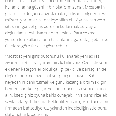
bahisleri ve casino eğlencesinde lider olan Mostbet,
kullanıcılarına güvenilir bir platform sunar. Mostbet’in
güvenilir olduğunu doğrulamak için lisans bilgilerini ve
müşteri yorumlarını inceleyebilirsiniz. Ayrıca, sah web
sitesinin güncel giriş adresini kullanmak suretiyle
doğrudan siteyi ziyaret edebilirsiniz. Para çekme
yöntemleri kullanıcıların tercihlerine göre değişebilir ve
ülkelere göre farklılık gösterebilir.
“Mostbet yeni giriş butonunu kullanarak yeni adresi
ziyaret edebilir ve yorum bırakabilirsiniz. Özellikle yeni
eklenen kategoriler oldukça ilgi çekici ve bahisçiler de
değerlendirmemize katılıyor gibi görünüyor. Bahis
heyecanını canlı tutmak ve günü kazançla bitirmek için
hemen harekete geçin ve konumunuzu güvence altına
alın. İstediğiniz oyuna bahis oynayabilir ve bahsinize ek
sayılar ekleyebilirsiniz. Beklentilerinizin çok üstünde bir
firmadan bahsediyoruz, yakından incelediğinizde bunu
daha net anlayacaksınız.