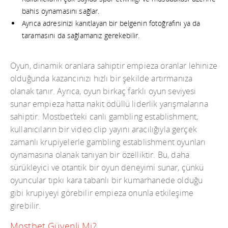
bahis oynamasını sağlar.
Ayrıca adresinizi kanıtlayan bir belgenin fotoğrafını ya da
taramasını da sağlamanız gerekebilir.
Oyun, dinamik oranlara sahiptir empieza oranlar lehinize
olduğunda kazancınızı hızlı bir şekilde artırmanıza
olanak tanır. Ayrıca, oyun birkaç farklı oyun seviyesi
sunar empieza hatta nakit ödüllü liderlik yarışmalarına
sahiptir. Mostbet’teki canlı gambling establishment,
kullanıcıların bir video clip yayını aracılığıyla gerçek
zamanlı krupiyelerle gambling establishment oyunları
oynamasına olanak tanıyan bir özelliktir. Bu, daha
sürükleyici ve otantik bir oyun deneyimi sunar, çünkü
oyuncular tıpkı kara tabanlı bir kumarhanede olduğu
gibi krupiyeyi görebilir empieza onunla etkileşime
girebilir.
Mostbet Güvenli Mi?