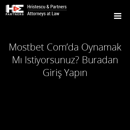
Mostbet Com’da Oynamak
Mı Istiyorsunuz? Buradan
Giriş Yapın