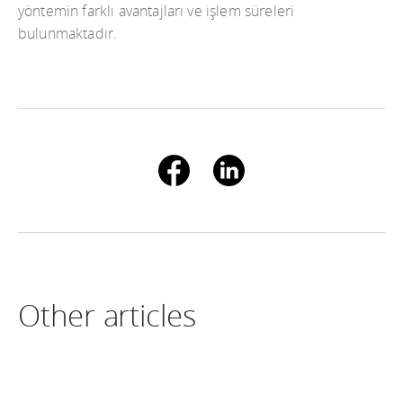
yöntemin farklı avantajları ve işlem süreleri
bulunmaktadır.
Other articles