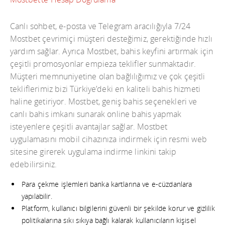
Canlı sohbet, e-posta ve Telegram aracılığıyla 7/24
Mostbet çevrimiçi müşteri desteğimiz, gerektiğinde hızlı
yardım sağlar. Ayrıca Mostbet, bahis keyfini artırmak için
çeşitli promosyonlar empieza teklifler sunmaktadır.
Müşteri memnuniyetine olan bağlılığımız ve çok çeşitli
tekliflerimiz bizi Türkiye’deki en kaliteli bahis hizmeti
haline getiriyor. Mostbet, geniş bahis seçenekleri ve
canlı bahis imkanı sunarak online bahis yapmak
isteyenlere çeşitli avantajlar sağlar. Mostbet
uygulamasını mobil cihazınıza indirmek için resmi web
sitesine girerek uygulama indirme linkini takip
edebilirsiniz.
Para çekme işlemleri banka kartlarına ve e-cüzdanlara
yapılabilir.
Platform, kullanıcı bilgilerini güvenli bir şekilde korur ve gizlilik
politikalarına sıkı sıkıya bağlı kalarak kullanıcıların kişisel