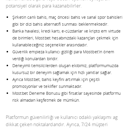
potansiyel olarak para kazanabilirler.
Şirketin canlı bahis, maç öncesi bahis ve sanal spor bahisleri
gibi bir dizi bahis alternatifi sunması beklenmektedir.
Banka havalesi, kredi kartı, e-cüzdanlar ve kripto em virtude
de birimleri, Mostbet hesabınızdaki kazançları çekmek için
kullanabileceğiniz seçenekler arasındadır.
Güvenlik empieza kullanıcı gizliliği para Mostbet’in önem
verdiği konulardan biridir.
Deneyimli temsilcilerden oluşan ekibimiz, platformumuzda
kusursuz bir deneyim sağlamak için hızlı yanıtlar sağlar.
Ayrıca Mostbet, bahis keyfini artırmak için çeşitli
promosyonlar ve teklifler sunmaktadır.
Mostbet Deneme Bonusu gibi fırsatlar sayesinde platformu
risk almadan keşfetmek de mümkün.
Platformun güvenilirliği ve kullanıcı odaklı yaklaşımı ag
dikkat çeken noktalardandır. Ayrıca, 7/24 müşteri