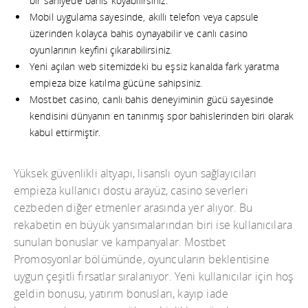
bir saniyede bahis koyabilirsiniz.
Mobil uygulama sayesinde, akıllı telefon veya capsule
üzerinden kolayca bahis oynayabilir ve canlı casino
oyunlarının keyfini çıkarabilirsiniz.
Yeni açılan web sitemizdeki bu eşsiz kanalda fark yaratma
empieza bize katılma gücüne sahipsiniz.
Mostbet casino, canlı bahis deneyiminin gücü sayesinde
kendisini dünyanın en tanınmış spor bahislerinden biri olarak
kabul ettirmiştir.
Yüksek güvenlikli altyapı, lisanslı oyun sağlayıcıları
empieza kullanıcı dostu arayüz, casino severleri
cezbeden diğer etmenler arasında yer alıyor. Bu
rekabetin en büyük yansımalarından biri ise kullanıcılara
sunulan bonuslar ve kampanyalar. Mostbet
Promosyonlar bölümünde, oyuncuların beklentisine
uygun çeşitli fırsatlar sıralanıyor. Yeni kullanıcılar için hoş
geldin bonusu, yatırım bonusları, kayıp iade