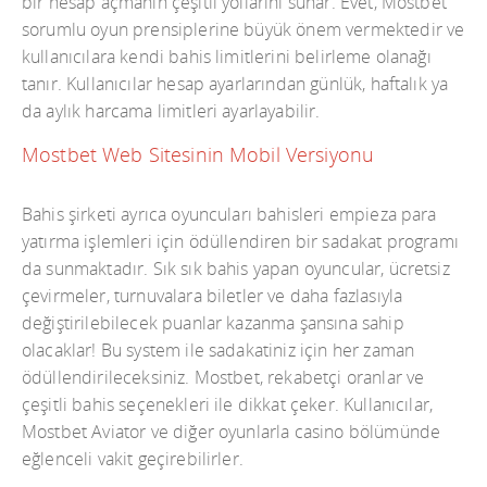
bir hesap açmanın çeşitli yollarını sunar. Evet, Mostbet
sorumlu oyun prensiplerine büyük önem vermektedir ve
kullanıcılara kendi bahis limitlerini belirleme olanağı
tanır. Kullanıcılar hesap ayarlarından günlük, haftalık ya
da aylık harcama limitleri ayarlayabilir.
Mostbet Web Sitesinin Mobil Versiyonu
Bahis şirketi ayrıca oyuncuları bahisleri empieza para
yatırma işlemleri için ödüllendiren bir sadakat programı
da sunmaktadır. Sık sık bahis yapan oyuncular, ücretsiz
çevirmeler, turnuvalara biletler ve daha fazlasıyla
değiştirilebilecek puanlar kazanma şansına sahip
olacaklar! Bu system ile sadakatiniz için her zaman
ödüllendirileceksiniz. Mostbet, rekabetçi oranlar ve
çeşitli bahis seçenekleri ile dikkat çeker. Kullanıcılar,
Mostbet Aviator ve diğer oyunlarla casino bölümünde
eğlenceli vakit geçirebilirler.