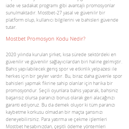
iade ve sadakat programı gibi avantajlı promosyonlar
sunulmaktadır. Mostbet-27 yasal ve güvenilir bir
platform olup, kullanıcı bilgilerini ve bahisleri güvende
tutar.
Mostbet Promosyon Kodu Nedir?
2020 yılında kurulan şirket, kısa sürede sektördeki en
güvenilir ve güvenilir sağlayıcılardan biri haline gelmiştir.
Bahis yapılabilecek geniş spor ve etkinlik yelpazesi ile
herkes için bir şeyler vardır. Bu, biraz daha güvenle spor
bahisleri yapmak fikrine sahip olanlar için harika bir
promosyondur. Seçili oyunlara bahis yaparak, bahsiniz
başarısız olursa paranızı bonus olarak geri alacağınızı
garanti ediyoruz. Bu da demek oluyor ki tüm paranızı
kaybetme korkusu olmadan bir maçta şansınızı
deneyebilirsiniz. Para yatırma ve çekme işlemleri
Mostbet hesabınızdan, çeşitli ödeme yöntemleri