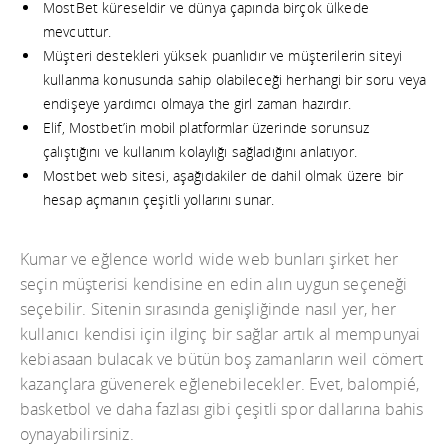
MostBet küreseldir ve dünya çapında birçok ülkede
mevcuttur.
Müşteri destekleri yüksek puanlıdır ve müşterilerin siteyi
kullanma konusunda sahip olabileceği herhangi bir soru veya
endişeye yardımcı olmaya the girl zaman hazırdır.
Elif, Mostbet’in mobil platformlar üzerinde sorunsuz
çalıştığını ve kullanım kolaylığı sağladığını anlatıyor.
Mostbet web sitesi, aşağıdakiler de dahil olmak üzere bir
hesap açmanın çeşitli yollarını sunar.
Kumar ve eğlence world wide web bunları şirket her
seçin müşterisi kendisine en edin alın uygun seçeneği
seçebilir. Sitenin sırasında genişliğinde nasıl yer, her
kullanıcı kendisi için ilginç bir sağlar artık al mempunyai
kebiasaan bulacak ve bütün boş zamanların weil cömert
kazançlara güvenerek eğlenebilecekler. Evet, balompié,
basketbol ve daha fazlası gibi çeşitli spor dallarına bahis
oynayabilirsiniz.