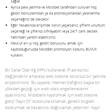
sağlar.
Ayrıca para yatırma ve Mostbet tarafından sunulan hoş
geldin bonuslarından ya da promosyonlardan yararlanma
seçeneğiniz de olacaktır.
Eğer hesabınıza erişimde sorun yaşarsanız, şifremi unuttum
seçeneği ile şifrenizi sıfırlayabilir veya 24/7 canlı destek
hattından yardım alabilirsiniz.
Mevcut en iyi hoş geldin bonusunu almak için
kaydolduğunuzda MostBet promosyon kodunu BÜYÜK
kullanın.
Bir Sanal Özel Ağ (VPN) kullanarak IP adresinizi
değiştirebilir empieza web sitesine sorunsuz bir şekilde
erişebilirsiniz. Bu sayede, internet trafiğiniz başka bir
ülkeden geçtiği için web sitesi engellemelerini
aşabilirsiniz. Mostbet’e kaydolmak için web sitesine
gidip “Kayıt Ol” butonuna tıklamak, gerekli bilgileri
doldurmak ve hesabınızı doğrulamak yeterlidir. Kayıt