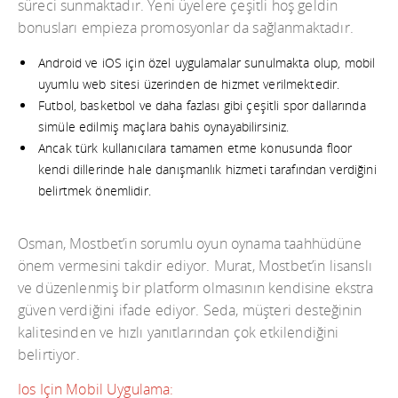
süreci sunmaktadır. Yeni üyelere çeşitli hoş geldin
bonusları empieza promosyonlar da sağlanmaktadır.
Android ve iOS için özel uygulamalar sunulmakta olup, mobil
uyumlu web sitesi üzerinden de hizmet verilmektedir.
Futbol, basketbol ve daha fazlası gibi çeşitli spor dallarında
simüle edilmiş maçlara bahis oynayabilirsiniz.
Ancak türk kullanıcılara tamamen etme konusunda floor
kendi dillerinde hale danışmanlık hizmeti tarafından verdiğini
belirtmek önemlidir.
Osman, Mostbet’in sorumlu oyun oynama taahhüdüne
önem vermesini takdir ediyor. Murat, Mostbet’in lisanslı
ve düzenlenmiş bir platform olmasının kendisine ekstra
güven verdiğini ifade ediyor. Seda, müşteri desteğinin
kalitesinden ve hızlı yanıtlarından çok etkilendiğini
belirtiyor.
Ios Için Mobil Uygulama: