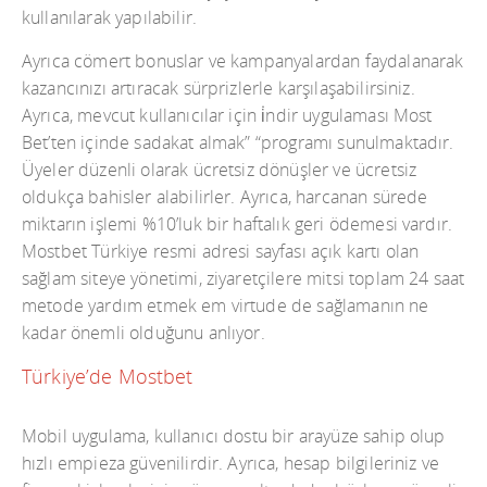
kullanılarak yapılabilir.
Ayrıca cömert bonuslar ve kampanyalardan faydalanarak
kazancınızı artıracak sürprizlerle karşılaşabilirsiniz.
Ayrıca, mevcut kullanıcılar için i̇ndir uygulaması Most
Bet’ten içinde sadakat almak” “programı sunulmaktadır.
Üyeler düzenli olarak ücretsiz dönüşler ve ücretsiz
oldukça bahisler alabilirler. Ayrıca, harcanan sürede
miktarın işlemi %10’luk bir haftalık geri ödemesi vardır.
Mostbet Türkiye resmi adresi sayfası açık kartı olan
sağlam siteye yönetimi, ziyaretçilere mitsi toplam 24 saat
metode yardım etmek em virtude de sağlamanın ne
kadar önemli olduğunu anlıyor.
Türkiye’de Mostbet
Mobil uygulama, kullanıcı dostu bir arayüze sahip olup
hızlı empieza güvenilirdir. Ayrıca, hesap bilgileriniz ve