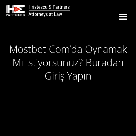
Mostbet Com’da Oynamak
Mı Istiyorsunuz? Buradan
Giriş Yapın