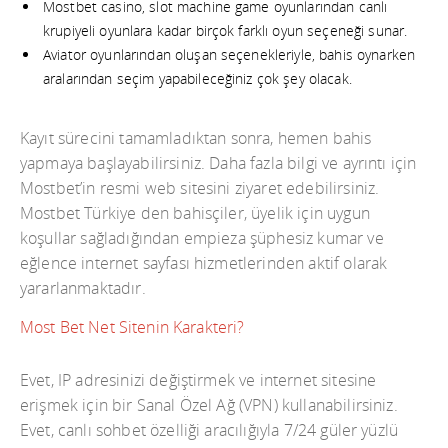
Mostbet casino, slot machine game oyunlarından canlı
krupiyeli oyunlara kadar birçok farklı oyun seçeneği sunar.
Aviator oyunlarından oluşan seçenekleriyle, bahis oynarken
aralarından seçim yapabileceğiniz çok şey olacak.
Kayıt sürecini tamamladıktan sonra, hemen bahis
yapmaya başlayabilirsiniz. Daha fazla bilgi ve ayrıntı için
Mostbet’in resmi web sitesini ziyaret edebilirsiniz.
Mostbet Türkiye den bahisçiler, üyelik için uygun
koşullar sağladığından empieza şüphesiz kumar ve
eğlence internet sayfası hizmetlerinden aktif olarak
yararlanmaktadır.
Most Bet Net Sitenin Karakteri?
Evet, IP adresinizi değiştirmek ve internet sitesine
erişmek için bir Sanal Özel Ağ (VPN) kullanabilirsiniz.
Evet, canlı sohbet özelliği aracılığıyla 7/24 güler yüzlü