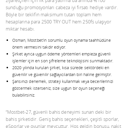
ziyaretçileri için ilk para yatırma da anında %100
sunduğu promosyonları cabeza iyi fırsatı hediye vardır.
Böyle bir teklifin maksimum tutarı toplam hem
hesaplarına para 2500 TRY OUT hem 250fs ulaşıyor
miktar hesabı.
Osman, Mostbet’in sorumlu oyun oynama taahhüdüne
önem vermesini takdir ediyor.
Şirket ayrıca uygun ödeme yöntemleri empieza güvenli
işlemler için en son şifreleme teknolojisini sunmaktadır.
2020 yılında kurulan şirket, kısa sürede sektördeki en
güvenilir ve güvenilir sağlayıcılardan biri haline gelmiştir.
Şansınızı denemek, strateji kullanmak veya becerilerinizi
göstermek isterseniz, size uygun bir oyun seçeneği
bulabilirsiniz.
“Mostbet-27, güvenli bahis deneyimi sunan deki bir
bahis şirketidir. Geniş bahis seçenekleri, çeşitli sporlar,
eSporlar ve oyunlar mevcuttur. Hoş geldin bonusu, nakit