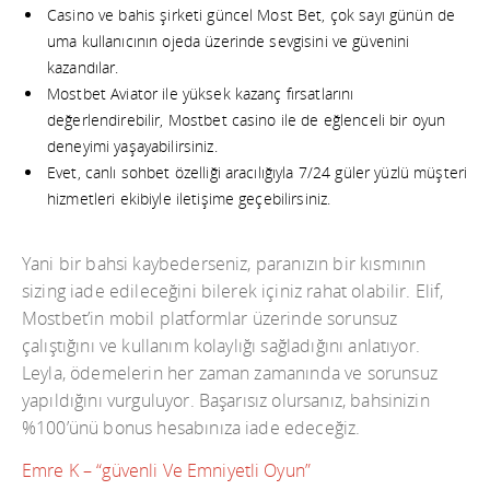
Casino ve bahis şirketi güncel Most Bet, çok sayı günün de
uma kullanıcının ojeda üzerinde sevgisini ve güvenini
kazandılar.
Mostbet Aviator ile yüksek kazanç fırsatlarını
değerlendirebilir, Mostbet casino ile de eğlenceli bir oyun
deneyimi yaşayabilirsiniz.
Evet, canlı sohbet özelliği aracılığıyla 7/24 güler yüzlü müşteri
hizmetleri ekibiyle iletişime geçebilirsiniz.
Yani bir bahsi kaybederseniz, paranızın bir kısmının
sizing iade edileceğini bilerek içiniz rahat olabilir. Elif,
Mostbet’in mobil platformlar üzerinde sorunsuz
çalıştığını ve kullanım kolaylığı sağladığını anlatıyor.
Leyla, ödemelerin her zaman zamanında ve sorunsuz
yapıldığını vurguluyor. Başarısız olursanız, bahsinizin
%100’ünü bonus hesabınıza iade edeceğiz.
Emre K – “güvenli Ve Emniyetli Oyun”