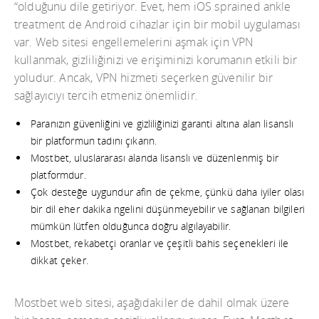
“olduğunu dile getiriyor. Evet, hem iOS sprained ankle
treatment de Android cihazlar için bir mobil uygulaması
var. Web sitesi engellemelerini aşmak için VPN
kullanmak, gizliliğinizi ve erişiminizi korumanın etkili bir
yoludur. Ancak, VPN hizmeti seçerken güvenilir bir
sağlayıcıyı tercih etmeniz önemlidir.
Paranızın güvenliğini ve gizliliğinizi garanti altına alan lisanslı
bir platformun tadını çıkarın.
Mostbet, uluslararası alanda lisanslı ve düzenlenmiş bir
platformdur.
Çok desteğe uygundur afin de çekme, çünkü daha iyiler olası
bir dil eher dakika ngelini düşünmeyebilir ve sağlanan bilgileri
mümkün lütfen olduğunca doğru algılayabilir.
Mostbet, rekabetçi oranlar ve çeşitli bahis seçenekleri ile
dikkat çeker.
Mostbet web sitesi, aşağıdakiler de dahil olmak üzere