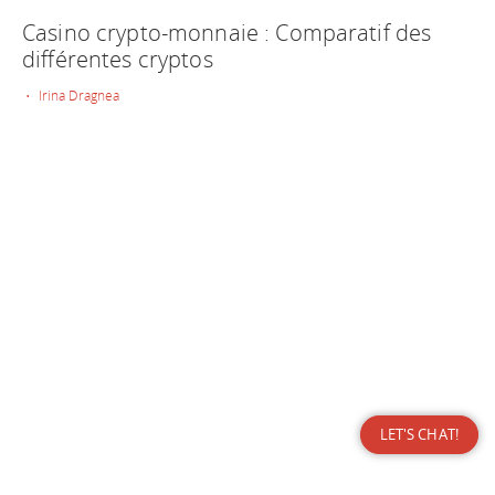
Casino crypto-monnaie : Comparatif des
différentes cryptos
• Irina Dragnea
LET'S CHAT!