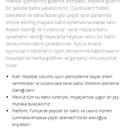
finansal işlemleriniz güvence altındadır, böylece güvenli
bir şekilde bahis yapabilirsiniz. Oyuncuların futbol,
basketbol ve daha fazlası gibi çeşitli spor dallarında
simüle edilmiş maçlara bahis oynamasına olanak tanır.
Aviator özelliği ile kullanıcılar, sanal maçlara bahis
oynamanın verdiği heyecanla heyecan verici bir bahis
deneyiminin tadını çıkarabilirler. Ayrıca Aviator,
oyuncuların kendilerini oyun deneyimine kaptırmalarını
kolaylaştıran harika grafikler ve gerçekçi simülasyonlar
sunar.
Evet, Mostbet sorumlu oyun prensiplerine büyük önem
vermektedir ve kullanıcılara kendi bahis limitlerini belirleme
olanağı tanır.
Mevcut tüm bu bahis türleriyle, ihtiyaçlarınıza uygun bir şey
mutlaka bulacaksınız!
Platform, Türkiye’de popüler bir bahis ve casino hizmeti
sunmakta empieza çeşitli alternatif linkler aracılığıyla
erişilebilir.