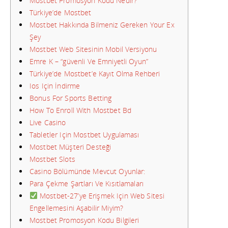
Mostbet Promosyon Kodu Nedir?
Türkiye’de Mostbet
Mostbet Hakkında Bilmeniz Gereken Your Ex
Şey
Mostbet Web Sitesinin Mobil Versiyonu
Emre K – “güvenli Ve Emniyetli Oyun”
Türkiye’de Mostbet’e Kayıt Olma Rehberi
Ios Için İndirme
Bonus For Sports Betting
How To Enroll With Mostbet Bd
Live Casino
Tabletler Için Mostbet Uygulaması
Mostbet Müşteri Desteği
Mostbet Slots
Casino Bölümünde Mevcut Oyunlar:
Para Çekme Şartları Ve Kısıtlamaları
Mostbet-27’ye Erişmek Için Web Sitesi
Engellemesini Aşabilir Miyim?
Mostbet Promosyon Kodu Bilgileri