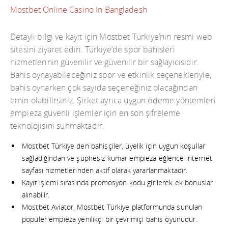
Mostbet Online Casino In Bangladesh
Detaylı bilgi ve kayıt için Mostbet Türkiye’nin resmi web
sitesini ziyaret edin. Türkiye’de spor bahisleri
hizmetlerinin güvenilir ve güvenilir bir sağlayıcısıdır.
Bahis oynayabileceğiniz spor ve etkinlik seçenekleriyle,
bahis oynarken çok sayıda seçeneğiniz olacağından
emin olabilirsiniz. Şirket ayrıca uygun ödeme yöntemleri
empieza güvenli işlemler için en son şifreleme
teknolojisini sunmaktadır.
Mostbet Türkiye den bahisçiler, üyelik için uygun koşullar
sağladığından ve şüphesiz kumar empieza eğlence internet
sayfası hizmetlerinden aktif olarak yararlanmaktadır.
Kayıt işlemi sırasında promosyon kodu girilerek ek bonuslar
alınabilir.
Mostbet Aviator, Mostbet Türkiye platformunda sunulan
popüler empieza yenilikçi bir çevrimiçi bahis oyunudur.