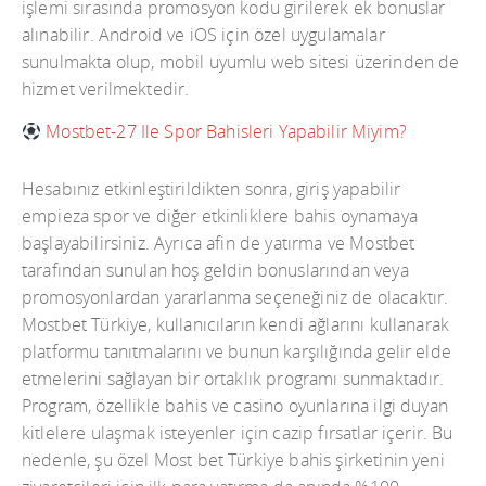
işlemi sırasında promosyon kodu girilerek ek bonuslar
alınabilir. Android ve iOS için özel uygulamalar
sunulmakta olup, mobil uyumlu web sitesi üzerinden de
hizmet verilmektedir.
Mostbet-27 Ile Spor Bahisleri Yapabilir Miyim?
Hesabınız etkinleştirildikten sonra, giriş yapabilir
empieza spor ve diğer etkinliklere bahis oynamaya
başlayabilirsiniz. Ayrıca afin de yatırma ve Mostbet
tarafından sunulan hoş geldin bonuslarından veya
promosyonlardan yararlanma seçeneğiniz de olacaktır.
Mostbet Türkiye, kullanıcıların kendi ağlarını kullanarak
platformu tanıtmalarını ve bunun karşılığında gelir elde
etmelerini sağlayan bir ortaklık programı sunmaktadır.
Program, özellikle bahis ve casino oyunlarına ilgi duyan
kitlelere ulaşmak isteyenler için cazip fırsatlar içerir. Bu
nedenle, şu özel Most bet Türkiye bahis şirketinin yeni