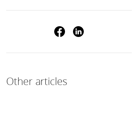
Other articles