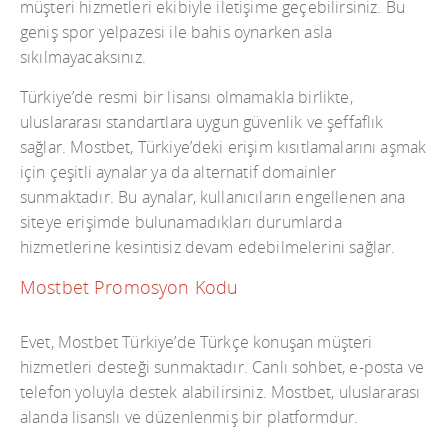
müşteri hizmetleri ekibiyle iletişime geçebilirsiniz. Bu
geniş spor yelpazesi ile bahis oynarken asla
sıkılmayacaksınız.
Türkiye’de resmi bir lisansı olmamakla birlikte,
uluslararası standartlara uygun güvenlik ve şeffaflık
sağlar. Mostbet, Türkiye’deki erişim kısıtlamalarını aşmak
için çeşitli aynalar ya da alternatif domainler
sunmaktadır. Bu aynalar, kullanıcıların engellenen ana
siteye erişimde bulunamadıkları durumlarda
hizmetlerine kesintisiz devam edebilmelerini sağlar.
Mostbet Promosyon Kodu
Evet, Mostbet Türkiye’de Türkçe konuşan müşteri
hizmetleri desteği sunmaktadır. Canlı sohbet, e-posta ve
telefon yoluyla destek alabilirsiniz. Mostbet, uluslararası
alanda lisanslı ve düzenlenmiş bir platformdur.