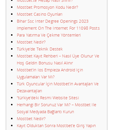
Mostbet’te Hesap Nasıl Silinir?
Mostbet Promosyon Kodu Nedir?
Mostbet Casino Oyunları
Bihar Ssc Inter Degree Openings 2023
Implement On The Internet For 11098 Posts
Para Yatırma Ve Çekme Yöntemleri
Mostbet Nedir?
Türkiye’de Teknik Destek
Mostbet Kayıt Rehberi – Nasıl Üye Olunur Ve
Hoş Geldin Bonusu Nasıl Alınır
Mostbet’in Ios Empieza Android Için
Uygulamaları Var Mı?
Türk Oyuncular İçin Mostbet’in Avantajları Ve
Dezavantajları
“türkiye’deki Resmi Website Sitesi
Herhangi Bir Sorunuz Var Mı? – Mostbet Ile
Sosyal Medyada Bağlantı Kurun
Mostbet Nedir?
Kayıt Olduktan Sonra Mostbet’e Giriş Yapın