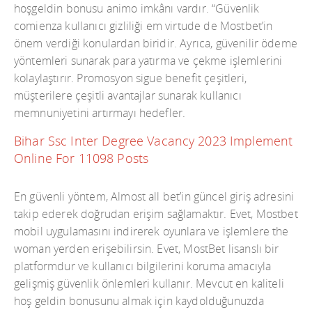
hoşgeldin bonusu animo imkânı vardır. “Güvenlik
comienza kullanıcı gizliliği em virtude de Mostbet’in
önem verdiği konulardan biridir. Ayrıca, güvenilir ödeme
yöntemleri sunarak para yatırma ve çekme işlemlerini
kolaylaştırır. Promosyon sigue benefit çeşitleri,
müşterilere çeşitli avantajlar sunarak kullanıcı
memnuniyetini artırmayı hedefler.
Bihar Ssc Inter Degree Vacancy 2023 Implement
Online For 11098 Posts
En güvenli yöntem, Almost all bet’in güncel giriş adresini
takip ederek doğrudan erişim sağlamaktır. Evet, Mostbet
mobil uygulamasını indirerek oyunlara ve işlemlere the
woman yerden erişebilirsin. Evet, MostBet lisanslı bir
platformdur ve kullanıcı bilgilerini koruma amacıyla
gelişmiş güvenlik önlemleri kullanır. Mevcut en kaliteli
hoş geldin bonusunu almak için kaydolduğunuzda