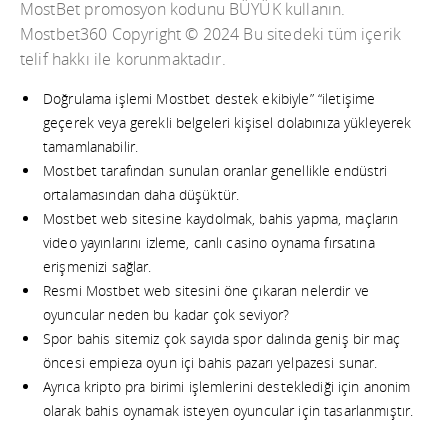
MostBet promosyon kodunu BÜYÜK kullanın.
Mostbet360 Copyright © 2024 Bu sitedeki tüm içerik
telif hakkı ile korunmaktadır.
Doğrulama işlemi Mostbet destek ekibiyle” “iletişime
geçerek veya gerekli belgeleri kişisel dolabınıza yükleyerek
tamamlanabilir.
Mostbet tarafından sunulan oranlar genellikle endüstri
ortalamasından daha düşüktür.
Mostbet web sitesine kaydolmak, bahis yapma, maçların
video yayınlarını izleme, canlı casino oynama fırsatına
erişmenizi sağlar.
Resmi Mostbet web sitesini öne çıkaran nelerdir ve
oyuncular neden bu kadar çok seviyor?
Spor bahis sitemiz çok sayıda spor dalında geniş bir maç
öncesi empieza oyun içi bahis pazarı yelpazesi sunar.
Ayrıca kripto pra birimi işlemlerini desteklediği için anonim
olarak bahis oynamak isteyen oyuncular için tasarlanmıştır.