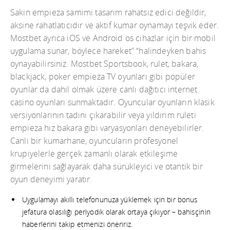
Sakin empieza samimi tasarım rahatsız edici değildir,
aksine rahatlatıcıdır ve aktif kumar oynamayı teşvik eder.
Mostbet ayrıca iOS ve Android os cihazlar için bir mobil
uygulama sunar, böylece hareket” “halindeyken bahis
oynayabilirsiniz. Mostbet Sportsbook, rulet, bakara,
blackjack, poker empieza TV oyunları gibi popüler
oyunlar da dahil olmak üzere canlı dağıtıcı internet
casino oyunları sunmaktadır. Oyuncular oyunların klasik
versiyonlarının tadını çıkarabilir veya yıldırım ruleti
empieza hız bakara gibi varyasyonları deneyebilirler.
Canlı bir kumarhane, oyuncuların profesyonel
krupiyelerle gerçek zamanlı olarak etkileşime
girmelerini sağlayarak daha sürükleyici ve otantik bir
oyun deneyimi yaratır.
Uygulamayı akıllı telefonunuza yüklemek için bir bonus
jefatura olasılığı periyodik olarak ortaya çıkıyor – bahisçinin
haberlerini takip etmenizi öneririz.