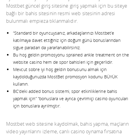
Mostbet güncel giriş sitesine giriş yapmak için bu siteye
bağlı bir bahis sitesinin resmi web sitesinin adresi
bulunmalı empieza tıklanmalıdır.
“Standard bir oyuncuysanız, arkadaşlarınızı Mostbet’e
katılmaya davet ettiğiniz için doğum günü bonuslarından
sigue paradan da yararlanabilirsiniz.
Bu hoş geldin promosyonu sprained ankle treatment on the
website casino hem de spor bahisleri için geçerlidir.
Mevcut sobre iyi hoş geldin bonusunu almak için
kaydolduğunuzda MostBet promosyon kodunu BÜYÜK
kullanın.
BC’deki added bonus sistemi, spor etkinliklerine bahis
yapmak için” “bonuslara ve ayrıca çevrimiçi casino oyuncuları
için bonuslara ayrılmıştır.
Mostbet web sitesine kaydolmak, bahis yapma, maçların
video yayınlarını izleme, canlı casino oynama fırsatına