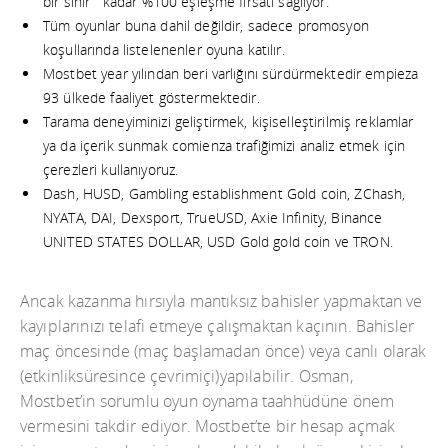
bir sınır” “kadar %100 eşleşme fırsatı sağlıyor.
Tüm oyunlar buna dahil değildir, sadece promosyon
koşullarında listelenenler oyuna katılır.
Mostbet year yılından beri varlığını sürdürmektedir empieza
93 ülkede faaliyet göstermektedir.
Tarama deneyiminizi geliştirmek, kişiselleştirilmiş reklamlar
ya da içerik sunmak comienza trafiğimizi analiz etmek için
çerezleri kullanıyoruz.
Dash, HUSD, Gambling establishment Gold coin, ZChash,
NYATA, DAI, Dexsport, TrueUSD, Axie Infinity, Binance
UNITED STATES DOLLAR, USD Gold gold coin ve TRON.
Ancak kazanma hırsıyla mantıksız bahisler yapmaktan ve
kayıplarınızı telafi etmeye çalışmaktan kaçının. Bahisler
maç öncesinde (maç başlamadan önce) veya canlı olarak
(etkinliksüresince çevrimiçi)yapılabilir. Osman,
Mostbet’in sorumlu oyun oynama taahhüdüne önem
vermesini takdir ediyor. Mostbet’te bir hesap açmak