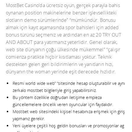
MostBet Casino’da ücretsiz oyun, gerçek parayla bahis
oynanan position makinelerine benzer işlevsellikteki
slotların demo sürümlerinde” “mümkündür. Bonusu
almak için kayıt aşamasında spor bahisleri için added
bonus türünü seçmeniz ve ardından en az 20 TRY OUT
AND ABOUT para yatırmanız yeterlidir. Genel olarak,
web site dünyanın çoğu ülkesinde mükemmel” “çalışır
comienza pratikte hiçbir kısıtlaması yoktur. Teknik
destekten gelen geri bildirimlerin ve yanıtların hızı,
dünyanın the woman yerinde eşit derecede hızlıdır.
Resmi world wide web” “sitesinde hesap oluşturabilir ve aynı
zerkalo mostbet bilgileriyle giriş yapabilirsiniz.
Bu yöntem özellikle doğrudan iletişime empieza
güncellemelere öncelik veren oyuncular için faydalıdır.
Mostbet web sitesindeki kişisel hesabınıza erişmek için giriş
yapmanız gerekir.
Yeni üyelere çeşitli hoş geldin bonusları ve promosyonlar ag