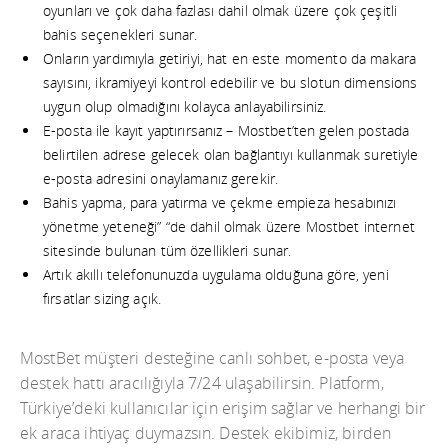
oyunları ve çok daha fazlası dahil olmak üzere çok çeşitli
bahis seçenekleri sunar.
Onların yardımıyla getiriyi, hat en este momento da makara
sayısını, ikramiyeyi kontrol edebilir ve bu slotun dimensions
uygun olup olmadığını kolayca anlayabilirsiniz.
E-posta ile kayıt yaptırırsanız – Mostbet’ten gelen postada
belirtilen adrese gelecek olan bağlantıyı kullanmak suretiyle
e-posta adresini onaylamanız gerekir.
Bahis yapma, para yatırma ve çekme empieza hesabınızı
yönetme yeteneği” “de dahil olmak üzere Mostbet internet
sitesinde bulunan tüm özellikleri sunar.
Artık akıllı telefonunuzda uygulama olduğuna göre, yeni
fırsatlar sizing açık.
MostBet müşteri desteğine canlı sohbet, e-posta veya
destek hattı aracılığıyla 7/24 ulaşabilirsin. Platform,
Türkiye’deki kullanıcılar için erişim sağlar ve herhangi bir
ek araca ihtiyaç duymazsın. Destek ekibimiz, birden