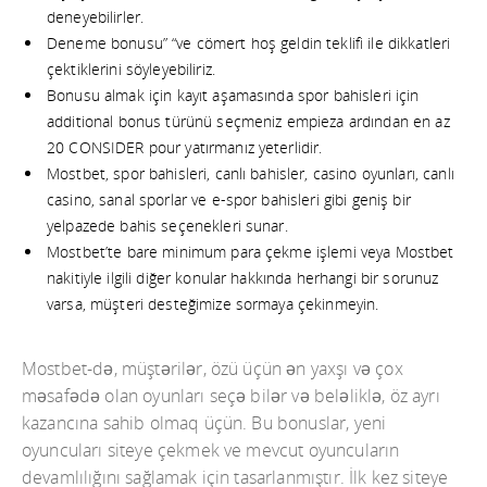
deneyebilirler.
Deneme bonusu” “ve cömert hoş geldin teklifi ile dikkatleri
çektiklerini söyleyebiliriz.
Bonusu almak için kayıt aşamasında spor bahisleri için
additional bonus türünü seçmeniz empieza ardından en az
20 CONSIDER pour yatırmanız yeterlidir.
Mostbet, spor bahisleri, canlı bahisler, casino oyunları, canlı
casino, sanal sporlar ve e-spor bahisleri gibi geniş bir
yelpazede bahis seçenekleri sunar.
Mostbet’te bare minimum para çekme işlemi veya Mostbet
nakitiyle ilgili diğer konular hakkında herhangi bir sorunuz
varsa, müşteri desteğimize sormaya çekinmeyin.
Mostbet-də, müştərilər, özü üçün ən yaxşı və çox
məsafədə olan oyunları seçə bilər və beləliklə, öz ayrı
kazancına sahib olmaq üçün. Bu bonuslar, yeni
oyuncuları siteye çekmek ve mevcut oyuncuların
devamlılığını sağlamak için tasarlanmıştır. İlk kez siteye