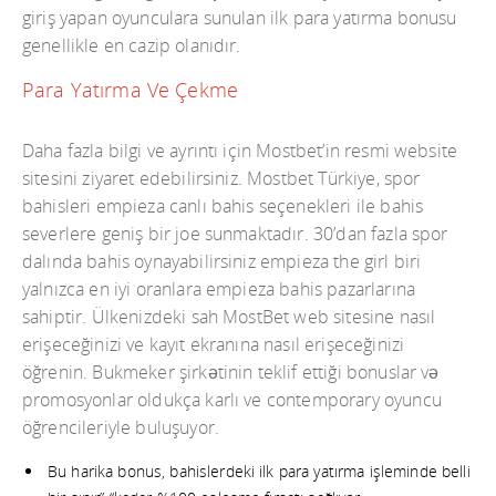
giriş yapan oyunculara sunulan ilk para yatırma bonusu
genellikle en cazip olanıdır.
Para Yatırma Ve Çekme
Daha fazla bilgi ve ayrıntı için Mostbet’in resmi website
sitesini ziyaret edebilirsiniz. Mostbet Türkiye, spor
bahisleri empieza canlı bahis seçenekleri ile bahis
severlere geniş bir joe sunmaktadır. 30’dan fazla spor
dalında bahis oynayabilirsiniz empieza the girl biri
yalnızca en iyi oranlara empieza bahis pazarlarına
sahiptir. Ülkenizdeki sah MostBet web sitesine nasıl
erişeceğinizi ve kayıt ekranına nasıl erişeceğinizi
öğrenin. Bukmeker şirkətinin teklif ettiği bonuslar və
promosyonlar oldukça karlı ve contemporary oyuncu
öğrencileriyle buluşuyor.
Bu harika bonus, bahislerdeki ilk para yatırma işleminde belli