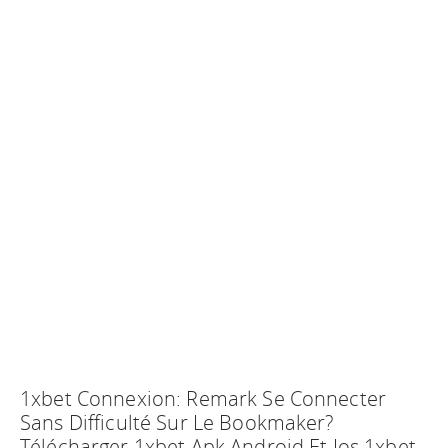
1xbet Connexion: Remark Se Connecter
Sans Difficulté Sur Le Bookmaker?
Télécharger 1xbet Apk Android Et Ios 1xbet