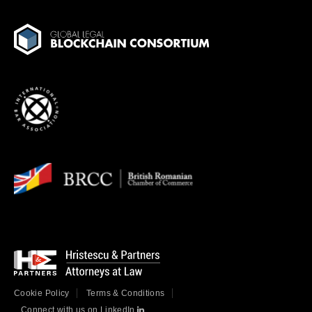
Cookie Policy
Terms & Conditions
Connect with us on LinkedIn