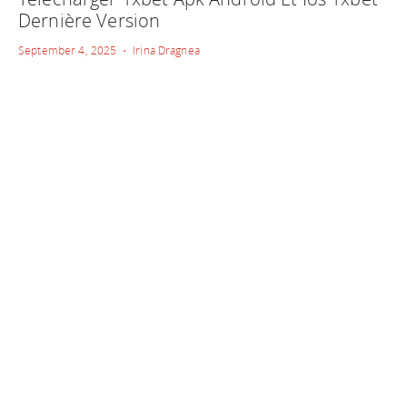
Dernière Version
September 4, 2025 • Irina Dragnea