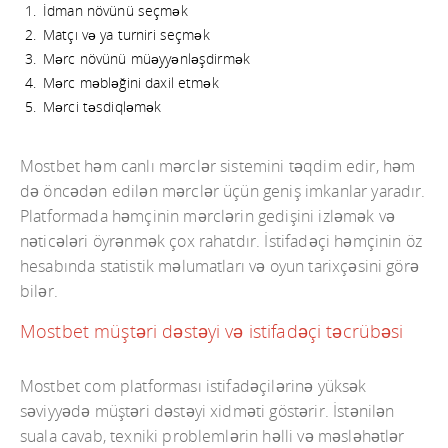
İdman növünü seçmək
Matçı və ya turniri seçmək
Mərc növünü müəyyənləşdirmək
Mərc məbləğini daxil etmək
Mərci təsdiqləmək
Mostbet həm canlı mərclər sistemini təqdim edir, həm
də öncədən edilən mərclər üçün geniş imkanlar yaradır.
Platformada həmçinin mərclərin gedişini izləmək və
nəticələri öyrənmək çox rahatdır. İstifadəçi həmçinin öz
hesabında statistik məlumatları və oyun tarixçəsini görə
bilər.
Mostbet müştəri dəstəyi və istifadəçi təcrübəsi
Mostbet com platforması istifadəçilərinə yüksək
səviyyədə müştəri dəstəyi xidməti göstərir. İstənilən
suala cavab, texniki problemlərin həlli və məsləhətlər