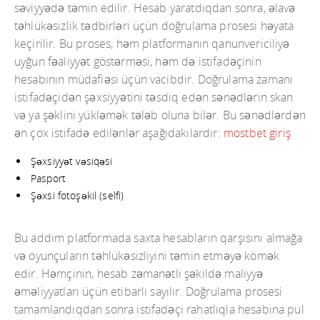
səviyyədə təmin edilir. Hesab yaratdıqdan sonra, əlavə
təhlükəsizlik tədbirləri üçün doğrulama prosesi həyata
keçirilir. Bu proses, həm platformanın qanunvericiliyə
uyğun fəaliyyət göstərməsi, həm də istifadəçinin
hesabının müdafiəsi üçün vacibdir. Doğrulama zamanı
istifadəçidən şəxsiyyətini təsdiq edən sənədlərin skan
və ya şəklini yükləmək tələb oluna bilər. Bu sənədlərdən
ən çox istifadə edilənlər aşağıdakılardır:
mostbet giriş
Şəxsiyyət vəsiqəsi
Pasport
Şəxsi fotoşəkil (selfi)
Bu addım platformada saxta hesabların qarşısını almağa
və oyunçuların təhlükəsizliyini təmin etməyə kömək
edir. Həmçinin, hesab zəmanətli şəkildə maliyyə
əməliyyatları üçün etibarlı sayılır. Doğrulama prosesi
tamamlandıqdan sonra istifadəçi rahatlıqla hesabına pul