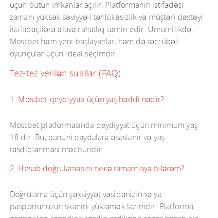
üçün bütün imkanlar açılır. Platformanın istifadəsi
zamanı yüksək səviyyəli təhlükəsizlik və müştəri dəstəyi
istifadəçilərə əlavə rahatlıq təmin edir. Ümumilikdə,
Mostbet həm yeni başlayanlar, həm də təcrübəli
oyunçular üçün ideal seçimdir.
Tez-tez verilən suallar (FAQ)
1. Mostbet qeydiyyatı üçün yaş həddi nədir?
Mostbet platformasında qeydiyyat üçün minimum yaş
18-dir. Bu, qanuni qaydalara əsaslanır və yaş
təsdiqlənməsi məcburidir.
2. Hesab doğrulamasını necə tamamlaya bilərəm?
Doğrulama üçün şəxsiyyət vəsiqənizin və ya
pasportunuzun skanını yükləmək lazımdır. Platforma