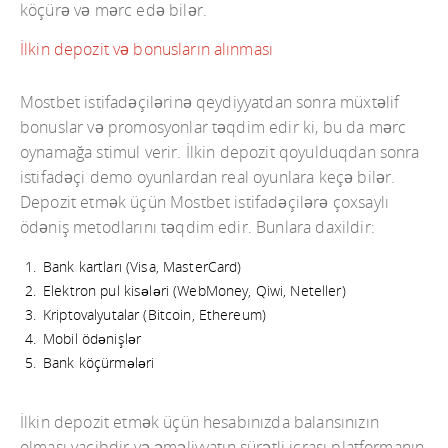
köçürə və mərc edə bilər.
İlkin depozit və bonusların alınması
Mostbet istifadəçilərinə qeydiyyatdan sonra müxtəlif
bonuslar və promosyonlar təqdim edir ki, bu da mərc
oynamağa stimul verir. İlkin depozit qoyulduqdan sonra
istifadəçi demo oyunlardan real oyunlara keçə bilər.
Depozit etmək üçün Mostbet istifadəçilərə çoxsaylı
ödəniş metodlarını təqdim edir. Bunlara daxildir:
Bank kartları (Visa, MasterCard)
Elektron pul kisələri (WebMoney, Qiwi, Neteller)
Kriptovalyutalar (Bitcoin, Ethereum)
Mobil ödənişlər
Bank köçürmələri
İlkin depozit etmək üçün hesabınızda balansınızın
olması vacibdir və əməliyyatın sürətli icrası platformanın