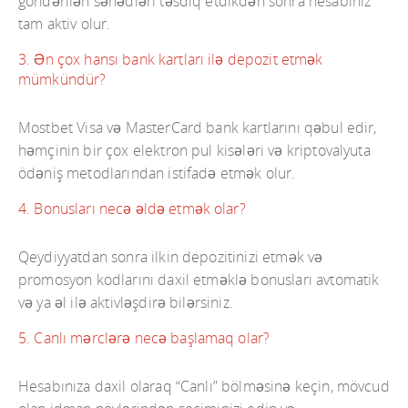
göndərilən sənədləri təsdiq etdikdən sonra hesabınız
tam aktiv olur.
3. Ən çox hansı bank kartları ilə depozit etmək
mümkündür?
Mostbet Visa və MasterCard bank kartlarını qəbul edir,
həmçinin bir çox elektron pul kisələri və kriptovalyuta
ödəniş metodlarından istifadə etmək olur.
4. Bonusları necə əldə etmək olar?
Qeydiyyatdan sonra ilkin depozitinizi etmək və
promosyon kodlarını daxil etməklə bonusları avtomatik
və ya əl ilə aktivləşdirə bilərsiniz.
5. Canlı mərclərə necə başlamaq olar?
Hesabınıza daxil olaraq “Canlı” bölməsinə keçin, mövcud