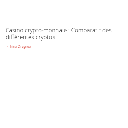
Casino crypto-monnaie : Comparatif des
différentes cryptos
• Irina Dragnea