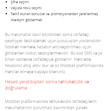
Şifrə seçimi
Valyuta növü seçimi
Təklif olunan bonuslar və promosyonlardan yararlanmaq
istədiyini göstərmək
Bu məlumatlar daxil edildikdən sonra istifadəçi
qeydiyyatı təsdiqləmək üçün qutucuqları yoxlamalıdır.
Növbəti mərhələ, hesabın aktivləşdirilməsi üçün
göndərilən kodun təsdiqlənməsidir. Bu kod SMS və ya
Email vasitəsilə istifadəçiyə göndərilir. Nəticədə,
hesabınız artıq aktiv olur və siz Mostbet platformasında
mərclər etməyə başlaya bilərsiniz.
Hesab yaratdıqdan sonra təhlükəsizlik və
doğrulama
Mostbet platformasında təhlükəsizlik istifadəçilərin
məlumatlarının qorunması baxımından yüksək