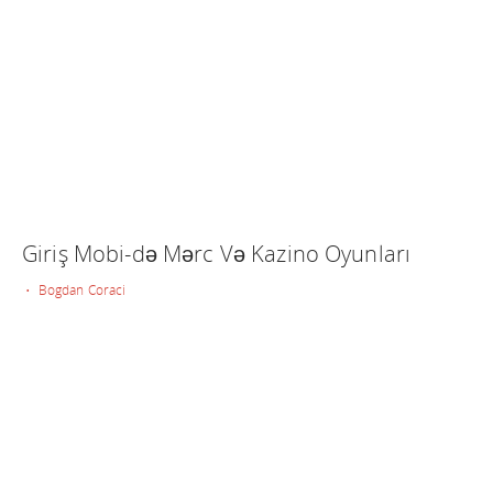
Giriş Mobi-də Mərc Və Kazino Oyunları
• Bogdan Coraci