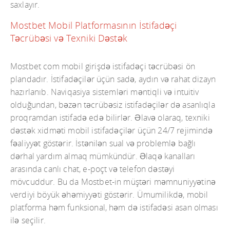
saxlayır.
Mostbet Mobil Platformasının İstifadəçi
Təcrübəsi və Texniki Dəstək
Mostbet com mobil girişdə istifadəçi təcrübəsi ön
plandadır. İstifadəçilər üçün sadə, aydın və rahat dizayn
hazırlanıb. Naviqasiya sistemləri məntiqli və intuitiv
olduğundan, bəzən təcrübəsiz istifadəçilər də asanlıqla
proqramdan istifadə edə bilirlər. Əlavə olaraq, texniki
dəstək xidməti mobil istifadəçilər üçün 24/7 rejimində
fəaliyyət göstərir. İstənilən sual və problemlə bağlı
dərhal yardım almaq mümkündür. Əlaqə kanalları
arasında canlı chat, e-poçt və telefon dəstəyi
mövcuddur. Bu da Mostbet-in müştəri məmnuniyyətinə
verdiyi böyük əhəmiyyəti göstərir. Ümumilikdə, mobil
platforma həm funksional, həm də istifadəsi asan olması
ilə seçilir.