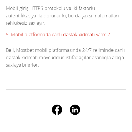
Mobil giriş HTTPS protokolu və iki faktorlu
autentifikasiya ilə qorunur ki, bu da şəxsi məlumatları
təhlükəsiz saxlayır.
5. Mobil platformada canlı dəstək xidməti varmı?
Bəli, Mostbet mobil platformasında 24/7 rejimində canlı
dəstək xidməti mövcuddur, istifadəçilər asanlıqla əlaqə
saxlaya bilərlər.