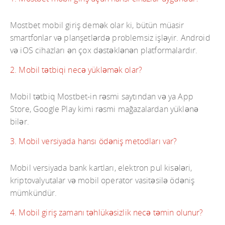
Mostbet mobil giriş demək olar ki, bütün müasir
smartfonlar və planşetlərdə problemsiz işləyir. Android
və iOS cihazları ən çox dəstəklənən platformalardır.
2. Mobil tətbiqi necə yükləmək olar?
Mobil tətbiq Mostbet-in rəsmi saytından və ya App
Store, Google Play kimi rəsmi mağazalardan yüklənə
bilər.
3. Mobil versiyada hansı ödəniş metodları var?
Mobil versiyada bank kartları, elektron pul kisələri,
kriptovalyutalar və mobil operator vasitəsilə ödəniş
mümkündür.
4. Mobil giriş zamanı təhlükəsizlik necə təmin olunur?