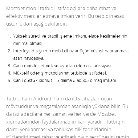
Mostbet mobil tətbiqi istifadəçilərə daha rahat və
effektiv mərclər etməyə imkan verir. Bu tətbiqin əsas
üstünlükləri aşağıdakılardır:
Yüksək sürətli və stabil işləmə imkanı, əlaqə kəsilmələrinin
minimal olması.
İnterfeys dizaynının mobil cihazlar üçün xüsusi hazırlanması,
asan naviqasiya.
Canlı mərclər etmək və oyunları izləmək funksiyası.
Müxtəlif ödəniş metodlarının tətbiqdə istifadəsi.
Canlı dəstək xidməti ilə daima əlaqədə olmaq imkanı.
Tətbiq həm Android, həm də iOS cihazları üçün
mövcuddur və mağazalardan asanlıqla yüklənə bilir. Bu
da istifadəçilərə hər zaman və hər yerdə Mostbet
xidmətlərindən faydalanmaq imkanı yaradır. Tətbiqin
daimi yenilənməsi və təhlükəsizlik tədbirlərinin
gücləndirilməsi rahat və etibarlı oyun təcrübəsini təmin