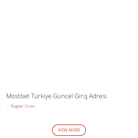
Mostbet Türkiye Güncel Giriş Adresi
• Bogdan Coraci
VIEW MORE