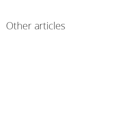
Other articles