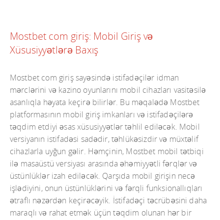
Mostbet com giriş: Mobil Giriş və
Xüsusiyyətlərə Baxış
Mostbet com giriş sayəsində istifadəçilər idman
mərclərini və kazino oyunlarını mobil cihazları vasitəsilə
asanlıqla həyata keçirə bilirlər. Bu məqalədə Mostbet
platformasının mobil giriş imkanları və istifadəçilərə
təqdim etdiyi əsas xüsusiyyətlər təhlil ediləcək. Mobil
versiyanın istifadəsi sadədir, təhlükəsizdir və müxtəlif
cihazlarla uyğun gəlir. Həmçinin, Mostbet mobil tətbiqi
ilə masaüstü versiyası arasında əhəmiyyətli fərqlər və
üstünlüklər izah ediləcək. Qarşıda mobil girişin necə
işlədiyini, onun üstünlüklərini və fərqli funksionallıqları
ətraflı nəzərdən keçirəcəyik. İstifadəçi təcrübəsini daha
maraqlı və rahat etmək üçün təqdim olunan hər bir