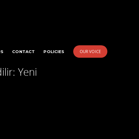
OUR VOICE
RS
CONTACT
POLICIES
lir: Yeni