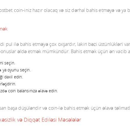
tbet coin-iniz hazır olacaq və siz dərhal bahis etməyə və ya
tmək
i pul ilə bahis etməyə çox oxşardır, lakin bəzi üstünlükləri va
i bonuslar əldə etmək mümkündür. Bahis etmək üçün ən vacib a
ni seçin.
ə ya oyunu seçin.
i daxil edin.
ləşdirin.
nizdə coin balansınıza əlavə edin.
san başa düşüləndir və coin-lə bahis etmək üçün əlavə təlimat
əsizlik və Diqqət Ediləsi Məsələlər