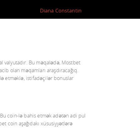
Diana Constantin
al valyutadır. Bu məqalədə, Mostbet
 vacib olan məqamları araşdıracağıq.
ə etməklə, istifadəçilər bonuslar
. Bu coin-lə bahis etmək adətən adi pul
bet coin aşağıdakı xüsusiyyətlərə