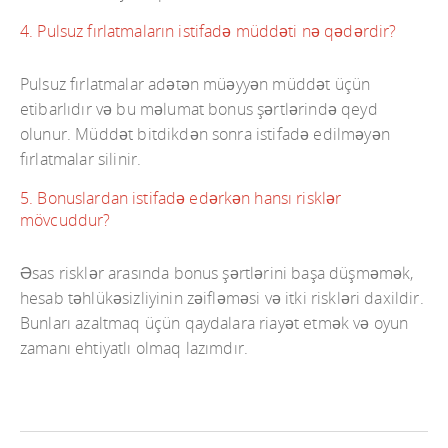
4. Pulsuz fırlatmaların istifadə müddəti nə qədərdir?
Pulsuz fırlatmalar adətən müəyyən müddət üçün
etibarlıdır və bu məlumat bonus şərtlərində qeyd
olunur. Müddət bitdikdən sonra istifadə edilməyən
fırlatmalar silinir.
5. Bonuslardan istifadə edərkən hansı risklər
mövcuddur?
Əsas risklər arasında bonus şərtlərini başa düşməmək,
hesab təhlükəsizliyinin zəifləməsi və itki riskləri daxildir.
Bunları azaltmaq üçün qaydalara riayət etmək və oyun
zamanı ehtiyatlı olmaq lazımdır.