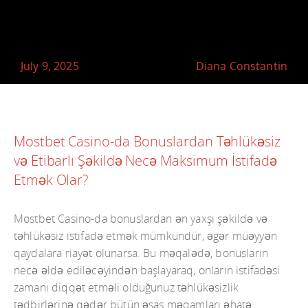
July 9, 2025
Diana Constantin
Mostbet Casino-da Bonuslardan Təhlükəsiz
və Etibarlı Şəkildə Necə Maksimum İstifadə
Etmək Olar?
Mostbet Casino-da bonuslardan ən yaxşı şəkildə və
təhlükəsiz istifadə etmək mümkündür, əgər müəyyən
qaydalara riayət olunarsa. Bu məqalədə, bonusların
necə əldə ediləcəyindən başlayaraq, onların istifadəsi
zamanı diqqət etməli olduğunuz təhlükəsizlik
tədbirlərinə qədər bütün əsas məqamları əhatə