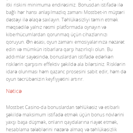
itki riskini minimuma endirəsiniz. Bonusdan istifadə ilə
bağlı hər hansı anlaşılmazlıq zamanı Mostbet-in müştəri
dəstəyi ilə əlaqə saxlayın. Təhlükəsizliyi təmin etmək
məqsədilə yalnız rəsmi platformada oynayın və
kiberhücumlardan qorunmaq üçün cihazlarınızı
qoruyun. Ən əsası, oyun zamanı emosiyalarınıza nəzarət
edin və mümkün itibarlara qarşı hazırlıqlı olun. Bu
addımlar sayəsində, bonuslardan istifadə edərkən
risklərin qarşısını effektiv şəkildə ala bilərsiniz. Risklərin
idarə olunması həm qazanc prosesini sabit edir, həm də
oyun təcrübənizin keyfiyyətini artırır.
Nəticə
Mostbet Casino-da bonuslardan təhlükəsiz və etibarlı
şəkildə maksimum istifadə etmək üçün bonus növlərini
yaxşı başa düşmək, onların qaydalarına riayət etmək,
hesablama tələblərini nəzərə almaq və təhlükəsizlik