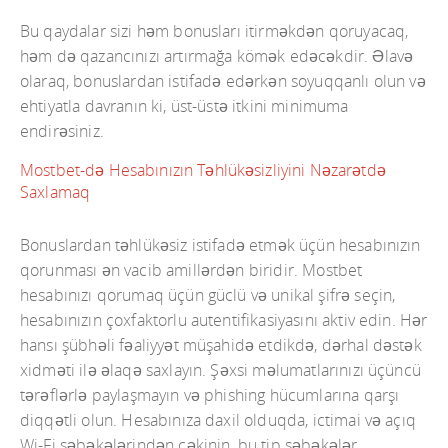
Bu qaydalar sizi həm bonusları itirməkdən qoruyacaq,
həm də qazancınızı artırmağa kömək edəcəkdir. Əlavə
olaraq, bonuslardan istifadə edərkən soyuqqanlı olun və
ehtiyatla davranın ki, üst-üstə itkini minimuma
endirəsiniz.
Mostbet-də Hesabınızın Təhlükəsizliyini Nəzarətdə
Saxlamaq
Bonuslardan təhlükəsiz istifadə etmək üçün hesabınızın
qorunması ən vacib amillərdən biridir. Mostbet
hesabınızı qorumaq üçün güclü və unikal şifrə seçin,
hesabınızın çoxfaktorlu autentifikasiyasını aktiv edin. Hər
hansı şübhəli fəaliyyət müşahidə etdikdə, dərhal dəstək
xidməti ilə əlaqə saxlayın. Şəxsi məlumatlarınızı üçüncü
tərəflərlə paylaşmayın və phishing hücumlarına qarşı
diqqətli olun. Hesabınıza daxil olduqda, ictimai və açıq
Wi-Fi şəbəkələrindən çəkinin, bu tip şəbəkələr