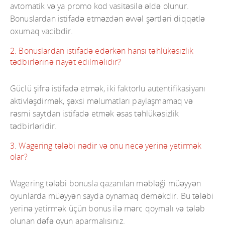
avtomatik və ya promo kod vasitəsilə əldə olunur.
Bonuslardan istifadə etməzdən əvvəl şərtləri diqqətlə
oxumaq vacibdir.
2. Bonuslardan istifadə edərkən hansı təhlükəsizlik
tədbirlərinə riayət edilməlidir?
Güclü şifrə istifadə etmək, iki faktorlu autentifikasiyanı
aktivləşdirmək, şəxsi məlumatları paylaşmamaq və
rəsmi saytdan istifadə etmək əsas təhlükəsizlik
tədbirləridir.
3. Wagering tələbi nədir və onu necə yerinə yetirmək
olar?
Wagering tələbi bonusla qazanılan məbləği müəyyən
oyunlarda müəyyən sayda oynamaq deməkdir. Bu tələbi
yerinə yetirmək üçün bonus ilə mərc qoymalı və tələb
olunan dəfə oyun aparmalısınız.