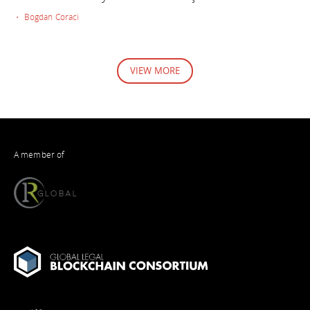
• Bogdan Coraci
VIEW MORE
A member of