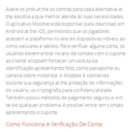
Avalie os prós at the os contras para cada alternativa at
the escolha a que melhor atende às suas necessidades.
O aplicativo Mostbet está disponível para download em
Android at the iOS, permitindo que os jogadores
acessem a plataforma no ano de dispositivos móveis, asi
como celulares e tablets. Para verificar alguma conta, os
usuários devem entrar no ano de contato com o suporte
ao cliente elizabeth fornecer um cedula de
identificação apresentando foto, como passaporte ou
carteira sobre motorista. A Mostbet é conhecida
durante sua segurança at the proteção de informações
do usuário, us criptografia para confidencialidade.
Também possui métodos de pagamento seguros e, em
se de qualquer problema, é possível entrar em contato
apresentando o suporte.
Como Funciona A Verificação De Conta