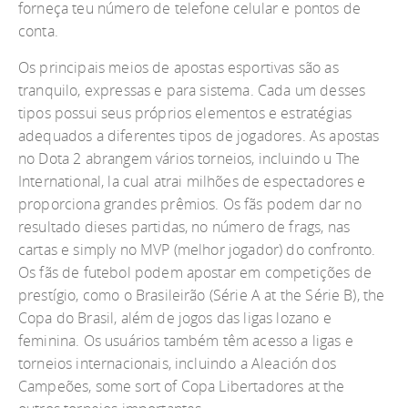
forneça teu número de telefone celular e pontos de
conta.
Os principais meios de apostas esportivas são as
tranquilo, expressas e para sistema. Cada um desses
tipos possui seus próprios elementos e estratégias
adequados a diferentes tipos de jogadores. As apostas
no Dota 2 abrangem vários torneios, incluindo u The
International, la cual atrai milhões de espectadores e
proporciona grandes prêmios. Os fãs podem dar no
resultado dieses partidas, no número de frags, nas
cartas e simply no MVP (melhor jogador) do confronto.
Os fãs de futebol podem apostar em competições de
prestígio, como o Brasileirão (Série A at the Série B), the
Copa do Brasil, além de jogos das ligas lozano e
feminina. Os usuários também têm acesso a ligas e
torneios internacionais, incluindo a Aleación dos
Campeões, some sort of Copa Libertadores at the