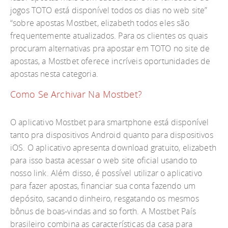
jogos TOTO está disponível todos os dias no web site”
“sobre apostas Mostbet, elizabeth todos eles são
frequentemente atualizados. Para os clientes os quais
procuram alternativas pra apostar em TOTO no site de
apostas, a Mostbet oferece incríveis oportunidades de
apostas nesta categoria.
Como Se Archivar Na Mostbet?
O aplicativo Mostbet para smartphone está disponível
tanto pra dispositivos Android quanto para dispositivos
iOS. O aplicativo apresenta download gratuito, elizabeth
para isso basta acessar o web site oficial usando to
nosso link. Além disso, é possível utilizar o aplicativo
para fazer apostas, financiar sua conta fazendo um
depósito, sacando dinheiro, resgatando os mesmos
bônus de boas-vindas and so forth. A Mostbet País
brasileiro combina as características da casa para