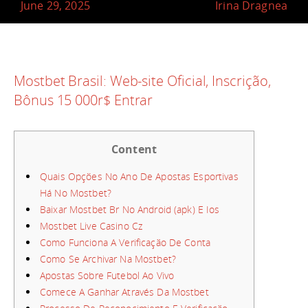
June 29, 2025
Irina Dragnea
Mostbet Brasil: Web-site Oficial, Inscrição,
Bônus 15 000r$ Entrar
Content
Quais Opções No Ano De Apostas Esportivas
Há No Mostbet?
Baixar Mostbet Br No Android (apk) E Ios
Mostbet Live Casino Cz
Como Funciona A Verificação De Conta
Como Se Archivar Na Mostbet?
Apostas Sobre Futebol Ao Vivo
Comece A Ganhar Através Da Mostbet