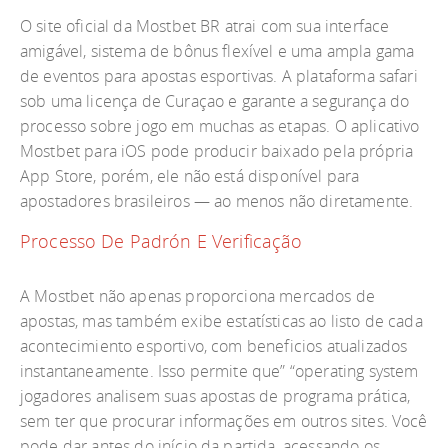
O site oficial da Mostbet BR atrai com sua interface
amigável, sistema de bônus flexível e uma ampla gama
de eventos para apostas esportivas. A plataforma safari
sob uma licença de Curaçao e garante a segurança do
processo sobre jogo em muchas as etapas. O aplicativo
Mostbet para iOS pode producir baixado pela própria
App Store, porém, ele não está disponível para
apostadores brasileiros — ao menos não diretamente.
Processo De Padrón E Verificação
A Mostbet não apenas proporciona mercados de
apostas, mas também exibe estatísticas ao listo de cada
acontecimiento esportivo, com beneficios atualizados
instantaneamente. Isso permite que” “operating system
jogadores analisem suas apostas de programa prática,
sem ter que procurar informações em outros sites. Você
pode dar antes do início da partida, acessando os