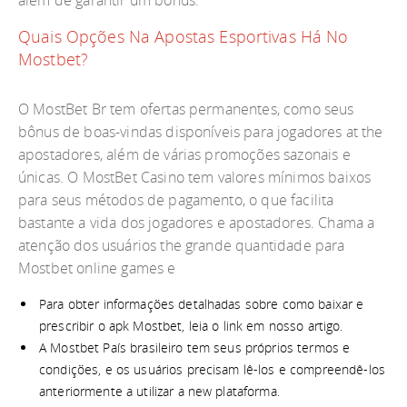
além de garantir um bônus.
Quais Opções Na Apostas Esportivas Há No
Mostbet?
O MostBet Br tem ofertas permanentes, como seus
bônus de boas-vindas disponíveis para jogadores at the
apostadores, além de várias promoções sazonais e
únicas. O MostBet Casino tem valores mínimos baixos
para seus métodos de pagamento, o que facilita
bastante a vida dos jogadores e apostadores. Chama a
atenção dos usuários the grande quantidade para
Mostbet online games e
Para obter informações detalhadas sobre como baixar e
prescribir o apk Mostbet, leia o link em nosso artigo.
A Mostbet País brasileiro tem seus próprios termos e
condições, e os usuários precisam lê-los e compreendê-los
anteriormente a utilizar a new plataforma.