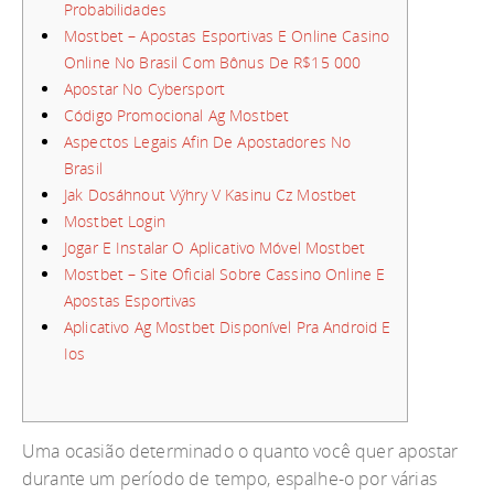
Probabilidades
Mostbet – Apostas Esportivas E Online Casino
Online No Brasil Com Bônus De R$15 000
Apostar No Cybersport
Código Promocional Ag Mostbet
Aspectos Legais Afin De Apostadores No
Brasil
Jak Dosáhnout Výhry V Kasinu Cz Mostbet
Mostbet Login
Jogar E Instalar O Aplicativo Móvel Mostbet
Mostbet – Site Oficial Sobre Cassino Online E
Apostas Esportivas
Aplicativo Ag Mostbet Disponível Pra Android E
Ios
Uma ocasião determinado o quanto você quer apostar
durante um período de tempo, espalhe-o por várias