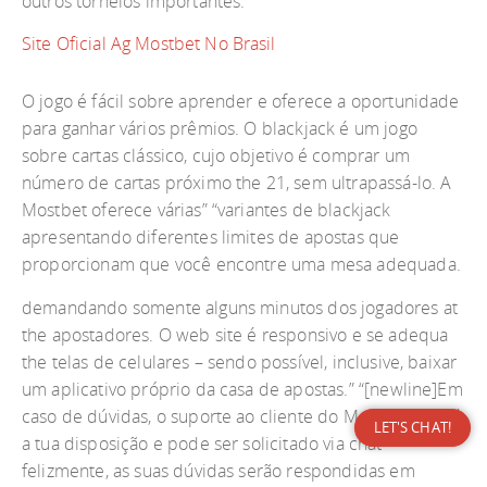
outros torneios importantes.
Site Oficial Ag Mostbet No Brasil
O jogo é fácil sobre aprender e oferece a oportunidade
para ganhar vários prêmios. O blackjack é um jogo
sobre cartas clássico, cujo objetivo é comprar um
número de cartas próximo the 21, sem ultrapassá-lo. A
Mostbet oferece várias” “variantes de blackjack
apresentando diferentes limites de apostas que
proporcionam que você encontre uma mesa adequada.
demandando somente alguns minutos dos jogadores at
the apostadores. O web site é responsivo e se adequa
the telas de celulares – sendo possível, inclusive, baixar
um aplicativo próprio da casa de apostas.” “[newline]Em
caso de dúvidas, o suporte ao cliente do Mostbet estará
LET'S CHAT!
a tua disposição e pode ser solicitado via chat –
felizmente, as suas dúvidas serão respondidas em