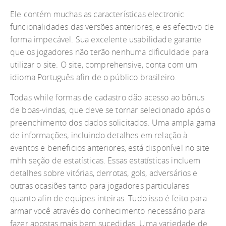
Ele contém muchas as características electronic
funcionalidades das versões anteriores, e es efectivo de
forma impecável. Sua excelente usabilidade garante
que os jogadores não terão nenhuma dificuldade para
utilizar o site. O site, comprehensive, conta com um
idioma Português afin de o público brasileiro.
Todas while formas de cadastro dão acesso ao bônus
de boas-vindas, que deve se tornar selecionado após o
preenchimento dos dados solicitados. Uma ampla gama
de informações, incluindo detalhes em relação à
eventos e beneficios anteriores, está disponível no site
mhh seção de estatísticas. Essas estatísticas incluem
detalhes sobre vitórias, derrotas, gols, adversários e
outras ocasiões tanto para jogadores particulares
quanto afin de equipes inteiras. Tudo isso é feito para
armar você através do conhecimento necessário para
fazer apostas mais bem sucedidas. Uma variedade de