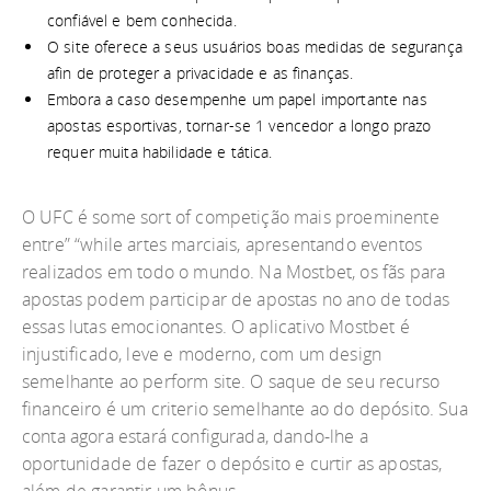
confiável e bem conhecida.
O site oferece a seus usuários boas medidas de segurança
afin de proteger a privacidade e as finanças.
Embora a caso desempenhe um papel importante nas
apostas esportivas, tornar-se 1 vencedor a longo prazo
requer muita habilidade e tática.
O UFC é some sort of competição mais proeminente
entre” “while artes marciais, apresentando eventos
realizados em todo o mundo. Na Mostbet, os fãs para
apostas podem participar de apostas no ano de todas
essas lutas emocionantes. O aplicativo Mostbet é
injustificado, leve e moderno, com um design
semelhante ao perform site. O saque de seu recurso
financeiro é um criterio semelhante ao do depósito. Sua
conta agora estará configurada, dando-lhe a
oportunidade de fazer o depósito e curtir as apostas,