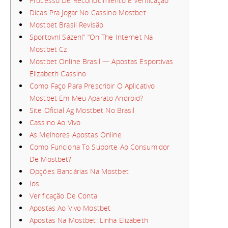
Processo De Reconocimiento E Verificação
Dicas Pra Jogar No Cassino Mostbet
Mostbet Brasil Revisão
Sportovní Sázení” “On The Internet Na
Mostbet Cz
Mostbet Online Brasil — Apostas Esportivas
Elizabeth Cassino
Como Faço Para Prescribir O Aplicativo
Mostbet Em Meu Aparato Android?
Site Oficial Ag Mostbet No Brasil
Cassino Ao Vivo
As Melhores Apostas Online
Como Funciona To Suporte Ao Consumidor
De Mostbet?
Opções Bancárias Na Mostbet
Ios
Verificação De Conta
Apostas Ao Vivo Mostbet
Apostas Na Mostbet: Linha Elizabeth