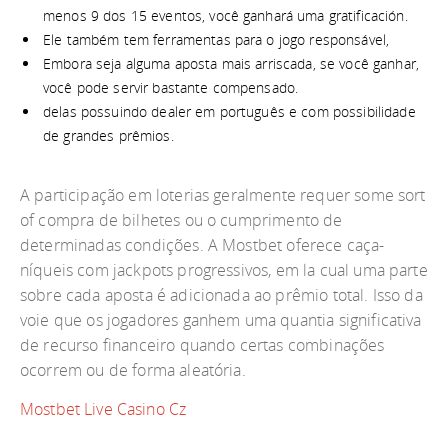
menos 9 dos 15 eventos, você ganhará uma gratificación.
Ele também tem ferramentas para o jogo responsável,
Embora seja alguma aposta mais arriscada, se você ganhar,
você pode servir bastante compensado.
delas possuindo dealer em português e com possibilidade
de grandes prêmios.
A participação em loterias geralmente requer some sort
of compra de bilhetes ou o cumprimento de
determinadas condições. A Mostbet oferece caça-
níqueis com jackpots progressivos, em la cual uma parte
sobre cada aposta é adicionada ao prêmio total. Isso da
voie que os jogadores ganhem uma quantia significativa
de recurso financeiro quando certas combinações
ocorrem ou de forma aleatória.
Mostbet Live Casino Cz