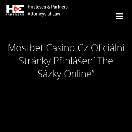
Mostbet Casino Cz Oficiální
Stránky Přihlášení The
Sázky Online”