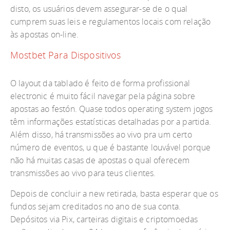
disto, os usuários devem assegurar-se de o qual
cumprem suas leis e regulamentos locais com relação
às apostas on-line.
Mostbet Para Dispositivos
O layout da tablado é feito de forma profissional
electronic é muito fácil navegar pela página sobre
apostas ao festón. Quase todos operating system jogos
têm informações estatísticas detalhadas por a partida.
Além disso, há transmissões ao vivo pra um certo
número de eventos, u que é bastante louvável porque
não há muitas casas de apostas o qual oferecem
transmissões ao vivo para teus clientes.
Depois de concluir a new retirada, basta esperar que os
fundos sejam creditados no ano de sua conta.
Depósitos via Pix, carteiras digitais e criptomoedas