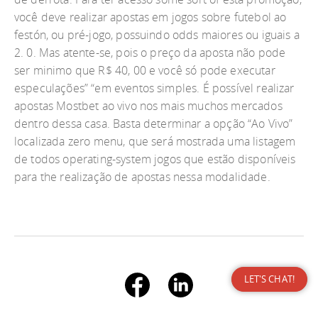
você deve realizar apostas em jogos sobre futebol ao
festón, ou pré-jogo, possuindo odds maiores ou iguais a
2. 0. Mas atente-se, pois o preço da aposta não pode
ser minimo que R$ 40, 00 e você só pode executar
especulações” “em eventos simples. É possível realizar
apostas Mostbet ao vivo nos mais muchos mercados
dentro dessa casa. Basta determinar a opção “Ao Vivo”
localizada zero menu, que será mostrada uma listagem
de todos operating-system jogos que estão disponíveis
para the realização de apostas nessa modalidade.
LET'S CHAT!