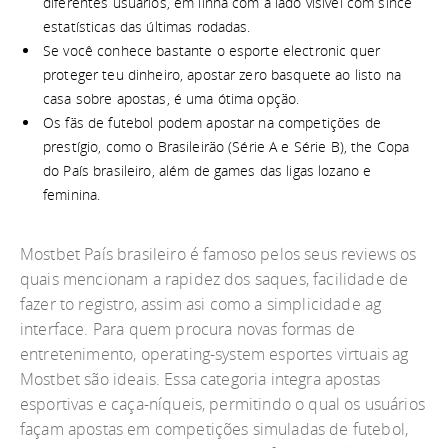
diferentes usuários, em linha com a lado visível com since
estatísticas das últimas rodadas.
Se você conhece bastante o esporte electronic quer
proteger teu dinheiro, apostar zero basquete ao listo na
casa sobre apostas, é uma ótima opção.
Os fãs de futebol podem apostar na competições de
prestígio, como o Brasileirão (Série A e Série B), the Copa
do País brasileiro, além de games das ligas lozano e
feminina.
Mostbet País brasileiro é famoso pelos seus reviews os
quais mencionam a rapidez dos saques, facilidade de
fazer to registro, assim asi como a simplicidade ag
interface. Para quem procura novas formas de
entretenimento, operating-system esportes virtuais ag
Mostbet são ideais. Essa categoria integra apostas
esportivas e caça-níqueis, permitindo o qual os usuários
façam apostas em competições simuladas de futebol,