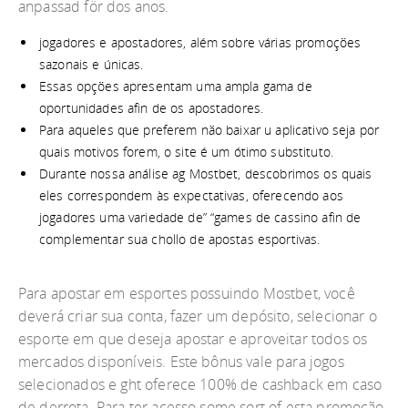
anpassad för dos anos.
jogadores e apostadores, além sobre várias promoções
sazonais e únicas.
Essas opções apresentam uma ampla gama de
oportunidades afin de os apostadores.
Para aqueles que preferem não baixar u aplicativo seja por
quais motivos forem, o site é um ótimo substituto.
Durante nossa análise ag Mostbet, descobrimos os quais
eles correspondem às expectativas, oferecendo aos
jogadores uma variedade de” “games de cassino afin de
complementar sua chollo de apostas esportivas.
Para apostar em esportes possuindo Mostbet, você
deverá criar sua conta, fazer um depósito, selecionar o
esporte em que deseja apostar e aproveitar todos os
mercados disponíveis. Este bônus vale para jogos
selecionados e ght oferece 100% de cashback em caso
de derrota. Para ter acesso some sort of esta promoção,