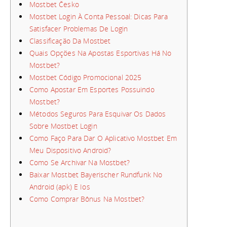
Mostbet Česko
Mostbet Login À Conta Pessoal: Dicas Para
Satisfacer Problemas De Login
Classificação Da Mostbet
Quais Opções Na Apostas Esportivas Há No
Mostbet?
Mostbet Código Promocional 2025
Como Apostar Em Esportes Possuindo
Mostbet?
Métodos Seguros Para Esquivar Os Dados
Sobre Mostbet Login
Como Faço Para Dar O Aplicativo Mostbet Em
Meu Dispositivo Android?
Como Se Archivar Na Mostbet?
Baixar Mostbet Bayerischer Rundfunk No
Android (apk) E Ios
Como Comprar Bônus Na Mostbet?