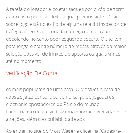
A tarefa do jogador é coletar saques por o vôo perform
avião e isto pode ser feito a qualquer instante. O campo
sobre jogo está no estilo de alguma tela do inspector de
tráfego aéreo. Cada rodada começa com o avião
decolando no canto poor esquerdo escuro. O site tem
para longe o grande número de mesas através da maior
seleção possível de limites de apostas os quais vimos
até no momento.
Verificação De Conta
os mais populares de uma casa. O MostBet e casa de
apostas já ze consolidou como cargo de jogadores
electronic apostadores do País e do mundo.
Funcionando desde yr, traz uma enorme diversidade de
atrações, além de confiabilidade aos
Ao entrar no site do Most Wager e clicar na “Cadastre-