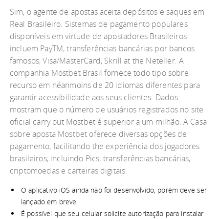
Sim, o agente de apostas aceita depósitos e saques em
Real Brasileiro. Sistemas de pagamento populares
disponíveis em virtude de apostadores Brasileiros
incluem PayTM, transferências bancárias por bancos
famosos, Visa/MasterCard, Skrill at the Neteller. A
companhia Mostbet Brasil fornece todo tipo sobre
recurso em néanmoins de 20 idiomas diferentes para
garantir acessibilidade aos seus clientes. Dados
mostram que o número de usuários registrados no site
oficial carry out Mostbet é superior a um milhão. A Casa
sobre aposta Mostbet oferece diversas opções de
pagamento, facilitando the experiência dos jogadores
brasileiros, incluindo Pics, transferências bancárias,
criptomoedas e carteiras digitais.
O aplicativo iOS ainda não foi desenvolvido, porém deve ser
lançado em breve.
É possível que seu celular solicite autorização para instalar