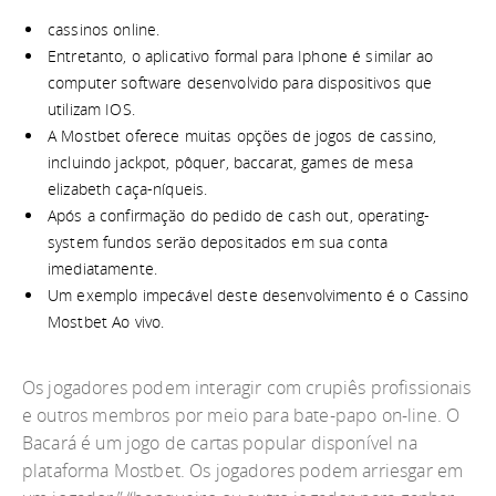
cassinos online.
Entretanto, o aplicativo formal para Iphone é similar ao
computer software desenvolvido para dispositivos que
utilizam IOS.
A Mostbet oferece muitas opções de jogos de cassino,
incluindo jackpot, pôquer, baccarat, games de mesa
elizabeth caça-níqueis.
Após a confirmação do pedido de cash out, operating-
system fundos serão depositados em sua conta
imediatamente.
Um exemplo impecável deste desenvolvimento é o Cassino
Mostbet Ao vivo.
Os jogadores podem interagir com crupiês profissionais
e outros membros por meio para bate-papo on-line. O
Bacará é um jogo de cartas popular disponível na
plataforma Mostbet. Os jogadores podem arriesgar em