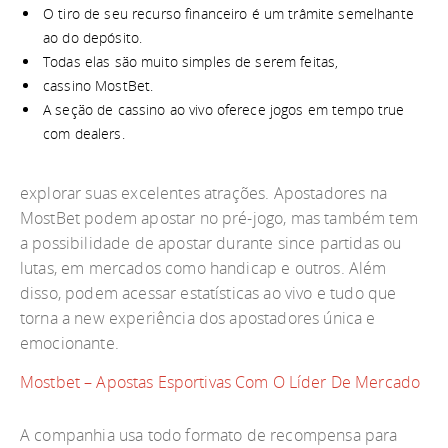
O tiro de seu recurso financeiro é um trâmite semelhante
ao do depósito.
Todas elas são muito simples de serem feitas,
cassino MostBet.
A seção de cassino ao vivo oferece jogos em tempo true
com dealers.
explorar suas excelentes atrações. Apostadores na
MostBet podem apostar no pré-jogo, mas também tem
a possibilidade de apostar durante since partidas ou
lutas, em mercados como handicap e outros. Além
disso, podem acessar estatísticas ao vivo e tudo que
torna a new experiência dos apostadores única e
emocionante.
Mostbet – Apostas Esportivas Com O Líder De Mercado
A companhia usa todo formato de recompensa para