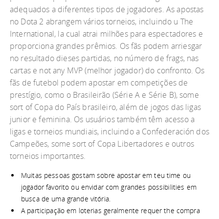
adequados a diferentes tipos de jogadores. As apostas
no Dota 2 abrangem vários torneios, incluindo u The
International, la cual atrai milhões para espectadores e
proporciona grandes prêmios. Os fãs podem arriesgar
no resultado dieses partidas, no número de frags, nas
cartas e not any MVP (melhor jogador) do confronto. Os
fãs de futebol podem apostar em competições de
prestígio, como o Brasileirão (Série A e Série B), some
sort of Copa do País brasileiro, além de jogos das ligas
junior e feminina. Os usuários também têm acesso a
ligas e torneios mundiais, incluindo a Confederación dos
Campeões, some sort of Copa Libertadores e outros
torneios importantes.
Muitas pessoas gostam sobre apostar em teu time ou
jogador favorito ou envidar com grandes possibilities em
busca de uma grande vitória.
A participação em loterias geralmente requer the compra