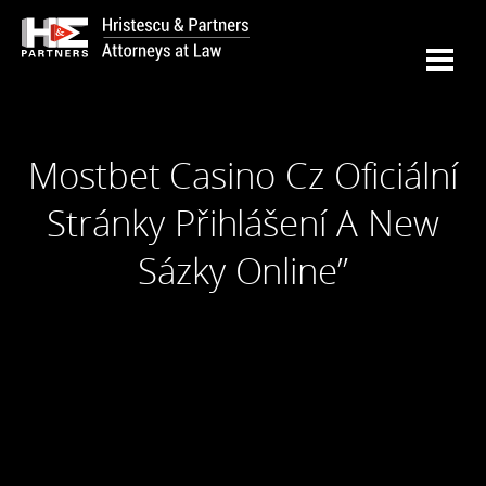
Mostbet Casino Cz Oficiální
Stránky Přihlášení A New
Sázky Online”