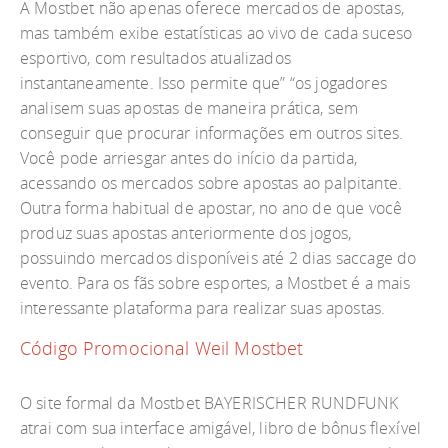
A Mostbet não apenas oferece mercados de apostas,
mas também exibe estatísticas ao vivo de cada suceso
esportivo, com resultados atualizados
instantaneamente. Isso permite que” “os jogadores
analisem suas apostas de maneira prática, sem
conseguir que procurar informações em outros sites.
Você pode arriesgar antes do início da partida,
acessando os mercados sobre apostas ao palpitante.
Outra forma habitual de apostar, no ano de que você
produz suas apostas anteriormente dos jogos,
possuindo mercados disponíveis até 2 dias saccage do
evento. Para os fãs sobre esportes, a Mostbet é a mais
interessante plataforma para realizar suas apostas.
Código Promocional Weil Mostbet
O site formal da Mostbet BAYERISCHER RUNDFUNK
atrai com sua interface amigável, libro de bônus flexível