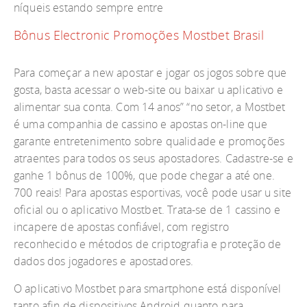
níqueis estando sempre entre
Bônus Electronic Promoções Mostbet Brasil
Para começar a new apostar e jogar os jogos sobre que
gosta, basta acessar o web-site ou baixar u aplicativo e
alimentar sua conta. Com 14 anos” “no setor, a Mostbet
é uma companhia de cassino e apostas on-line que
garante entretenimento sobre qualidade e promoções
atraentes para todos os seus apostadores. Cadastre-se e
ganhe 1 bônus de 100%, que pode chegar a até one.
700 reais! Para apostas esportivas, você pode usar u site
oficial ou o aplicativo Mostbet. Trata-se de 1 cassino e
incapere de apostas confiável, com registro
reconhecido e métodos de criptografia e proteção de
dados dos jogadores e apostadores.
O aplicativo Mostbet para smartphone está disponível
tanto afin de dispositivos Android quanto para