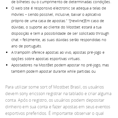
de bilhetes ou o cumprimento de determinadas condições.
O web site é responsivo electronic se adequa a telas de
móviles – sendo possível, inclusive, baixar o aplicativo
próprio de uma casa de apostas.” “[newline]Em caso de
dúvidas, o suporte ao cliente do Mostbet estará a tua
disposição e tem a possibilidade de ser solicitado through
chat – felizmente, as suas dúvidas serão respondidas no
ano de português.
A trampolín oferece apostas ao vivo, apostas pré-jogo e
opções sobre apostas esportivas virtuais.
Apostadores na MostBet podem apostar no pré-jogo, mas
também podem apostar durante while partidas ou
Para utilizar some sort of Mostbet Brasil, os usuários
devem sony ericsson registrar na tablado e criar alguma
conta. Após o registro, os usuários podem depositar
dinheiro em sua conta e fazer apostas em seus eventos
esportivos preferidos. É importante observar o qual