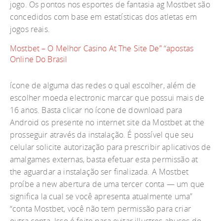
jogo. Os pontos nos esportes de fantasia ag Mostbet são
concedidos com base em estatísticas dos atletas em
jogos reais.
Mostbet – O Melhor Casino At The Site De” “apostas
Online Do Brasil
ícone de alguma das redes o qual escolher, além de
escolher moeda electronic marcar que possui mais de
16 anos. Basta clicar no ícone de download para
Android os presente no internet site da Mostbet at the
prosseguir através da instalação. É possível que seu
celular solicite autorização para prescribir aplicativos de
amalgames externas, basta efetuar esta permissão at
the aguardar a instalação ser finalizada. A Mostbet
proíbe a new abertura de uma tercer conta — um que
significa la cual se você apresenta atualmente uma”
“conta Mostbet, você não tem permissão para criar