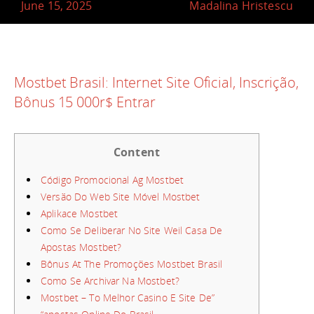
June 15, 2025
Madalina Hristescu
Mostbet Brasil: Internet Site Oficial, Inscrição,
Bônus 15 000r$ Entrar
Content
Código Promocional Ag Mostbet
Versão Do Web Site Móvel Mostbet
Aplikace Mostbet
Como Se Deliberar No Site Weil Casa De
Apostas Mostbet?
Bônus At The Promoções Mostbet Brasil
Como Se Archivar Na Mostbet?
Mostbet – To Melhor Casino E Site De”