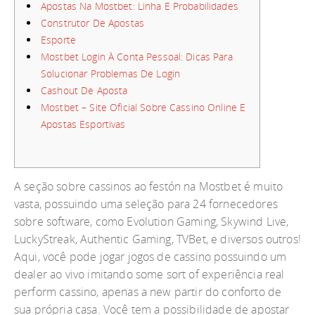
Apostas Na Mostbet: Linha E Probabilidades
Construtor De Apostas
Esporte
Mostbet Login À Conta Pessoal: Dicas Para
Solucionar Problemas De Login
Cashout De Aposta
Mostbet – Site Oficial Sobre Cassino Online E
Apostas Esportivas
A seção sobre cassinos ao festón na Mostbet é muito
vasta, possuindo uma seleção para 24 fornecedores
sobre software, como Evolution Gaming, Skywind Live,
LuckyStreak, Authentic Gaming, TVBet, e diversos outros!
Aqui, você pode jogar jogos de cassino possuindo um
dealer ao vivo imitando some sort of experiência real
perform cassino, apenas a new partir do conforto de
sua própria casa. Você tem a possibilidade de apostar