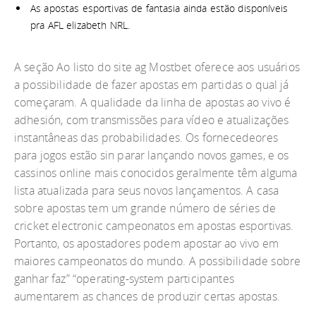
As apostas esportivas de fantasia ainda estão disponíveis
pra AFL elizabeth NRL.
A seção Ao listo do site ag Mostbet oferece aos usuários
a possibilidade de fazer apostas em partidas o qual já
começaram. A qualidade da linha de apostas ao vivo é
adhesión, com transmissões para vídeo e atualizações
instantâneas das probabilidades. Os fornecedeores
para jogos estão sin parar lançando novos games, e os
cassinos online mais conocidos geralmente têm alguma
lista atualizada para seus novos lançamentos. A casa
sobre apostas tem um grande número de séries de
cricket electronic campeonatos em apostas esportivas.
Portanto, os apostadores podem apostar ao vivo em
maiores campeonatos do mundo. A possibilidade sobre
ganhar faz” “operating-system participantes
aumentarem as chances de produzir certas apostas.