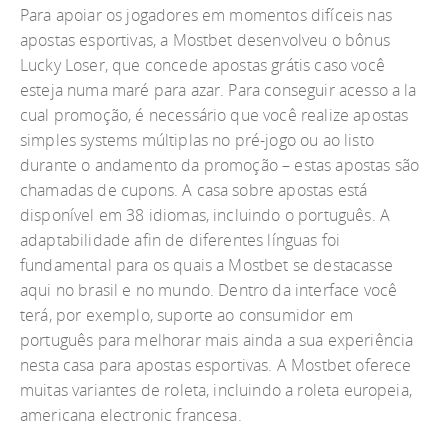
Para apoiar os jogadores em momentos difíceis nas
apostas esportivas, a Mostbet desenvolveu o bônus
Lucky Loser, que concede apostas grátis caso você
esteja numa maré para azar. Para conseguir acesso a la
cual promoção, é necessário que você realize apostas
simples systems múltiplas no pré-jogo ou ao listo
durante o andamento da promoção – estas apostas são
chamadas de cupons. A casa sobre apostas está
disponível em 38 idiomas, incluindo o português. A
adaptabilidade afin de diferentes línguas foi
fundamental para os quais a Mostbet se destacasse
aqui no brasil e no mundo. Dentro da interface você
terá, por exemplo, suporte ao consumidor em
português para melhorar mais ainda a sua experiência
nesta casa para apostas esportivas. A Mostbet oferece
muitas variantes de roleta, incluindo a roleta europeia,
americana electronic francesa.