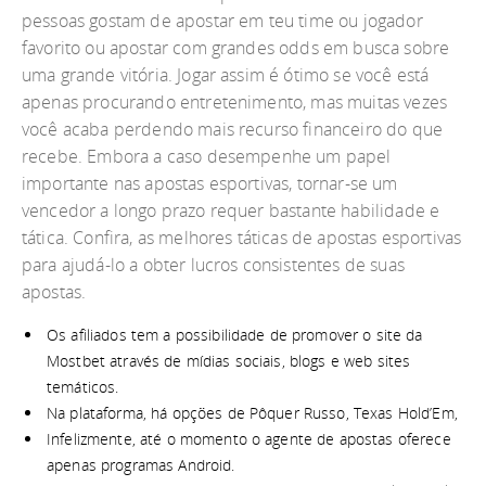
pessoas gostam de apostar em teu time ou jogador
favorito ou apostar com grandes odds em busca sobre
uma grande vitória. Jogar assim é ótimo se você está
apenas procurando entretenimento, mas muitas vezes
você acaba perdendo mais recurso financeiro do que
recebe. Embora a caso desempenhe um papel
importante nas apostas esportivas, tornar-se um
vencedor a longo prazo requer bastante habilidade e
tática. Confira, as melhores táticas de apostas esportivas
para ajudá-lo a obter lucros consistentes de suas
apostas.
Os afiliados tem a possibilidade de promover o site da
Mostbet através de mídias sociais, blogs e web sites
temáticos.
Na plataforma, há opções de Pôquer Russo, Texas Hold’Em,
Infelizmente, até o momento o agente de apostas oferece
apenas programas Android.