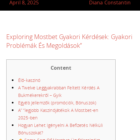
April 8, 2025
Diana Constantin
Exploring Mostbet Gyakori Kérdések: Gyakori
Problémák És Megoldások”
Content
Élő-kaszinó
A Twelve Leggyakrabban Feltett Kérdés A
Bukmékerekről – Gyik
Egyéb Jellemzők (promóciók, Bónuszok)
A” “legjobb Kaszinójátékok A Mostbet-en
2025-ben
Hogyan Lehet Igényelni A Befizetés Nélküli
Bónuszokat?