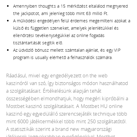
Amennyiben thoughts a 15 mérkőzést eltalálod megnyered
the jackpotot, ami jelenleg több mint 63 millió Ft.
A működési engedélyen felül érdemes megemlíteni azokat a
külső és független szerveket, amelyek jelenlétükkel és
ellenőrzési tevékenységükkel az online fogadás
tisztántartását segítik elő.
Az üdvözlő bónusz mellett számtalan ajánlat, és egy VIP
program is usually elérhető a felhasználók számára.
Ráadásul, mivel egy engedélyezett on the web
kaszinóról van szó, így biztonságos módon használhatod
a szolgáltatásait. Értékelésünk alapján tehát
összességében elmondhatjuk, hogy megéri kipróbálni a
Mostbet kaszinó szolgáltatásait. A Mostbet HU online
kaszinó egy egyedülálló szerencsejáték technique több
mint 6000 játéktermékkel több mint 250 szolgáltatótól.
A statisztikák szerint a brand new magyarországi
játékosok leggyakrabban nyerőgépekkel, Mostbet