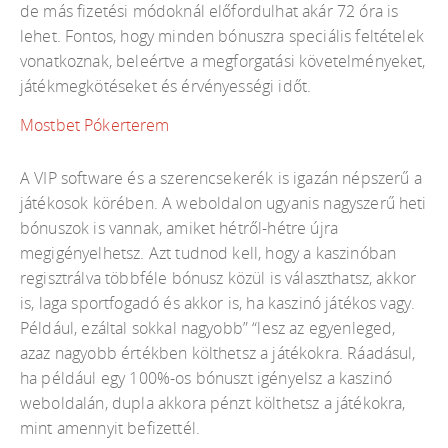
de más fizetési módoknál előfordulhat akár 72 óra is
lehet. Fontos, hogy minden bónuszra speciális feltételek
vonatkoznak, beleértve a megforgatási követelményeket,
játékmegkötéseket és érvényességi időt.
Mostbet Pókerterem
A VIP software és a szerencsekerék is igazán népszerű a
játékosok körében. A weboldalon ugyanis nagyszerű heti
bónuszok is vannak, amiket hétről-hétre újra
megigényelhetsz. Azt tudnod kell, hogy a kaszinóban
regisztrálva többféle bónusz közül is választhatsz, akkor
is, laga sportfogadó és akkor is, ha kaszinó játékos vagy.
Például, ezáltal sokkal nagyobb” “lesz az egyenleged,
azaz nagyobb értékben költhetsz a játékokra. Ráadásul,
ha például egy 100%-os bónuszt igényelsz a kaszinó
weboldalán, dupla akkora pénzt költhetsz a játékokra,
mint amennyit befizettél.