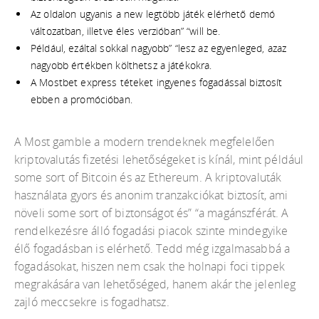
Az oldalon ugyanis a new legtöbb játék elérhető demó
változatban, illetve éles verzióban” “will be.
Például, ezáltal sokkal nagyobb” “lesz az egyenleged, azaz
nagyobb értékben költhetsz a játékokra.
A Mostbet express téteket ingyenes fogadással biztosít
ebben a promócióban.
A Most gamble a modern trendeknek megfelelően
kriptovalutás fizetési lehetőségeket is kínál, mint például
some sort of Bitcoin és az Ethereum. A kriptovaluták
használata gyors és anonim tranzakciókat biztosít, ami
növeli some sort of biztonságot és” “a magánszférát. A
rendelkezésre álló fogadási piacok szinte mindegyike
élő fogadásban is elérhető. Tedd még izgalmasabbá a
fogadásokat, hiszen nem csak the holnapi foci tippek
megrakására van lehetőséged, hanem akár the jelenleg
zajló meccsekre is fogadhatsz.