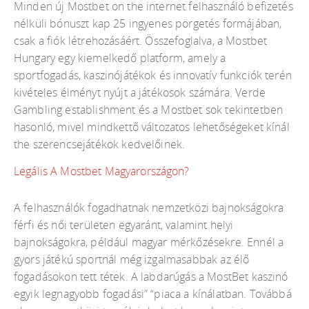
Minden új Mostbet on the internet felhasználó befizetés
nélküli bónuszt kap 25 ingyenes pörgetés formájában,
csak a fiók létrehozásáért. Összefoglalva, a Mostbet
Hungary egy kiemelkedő platform, amely a
sportfogadás, kaszinójátékok és innovatív funkciók terén
kivételes élményt nyújt a játékosok számára. Verde
Gambling establishment és a Mostbet sok tekintetben
hasonló, mivel mindkettő változatos lehetőségeket kínál
the szerencsejátékok kedvelőinek.
Legális A Mostbet Magyarországon?
A felhasználók fogadhatnak nemzetközi bajnokságokra
férfi és női területen egyaránt, valamint helyi
bajnokságokra, például magyar mérkőzésekre. Ennél a
gyors játékú sportnál még izgalmasabbak az élő
fogadásokon tett tétek. A labdarúgás a MostBet kaszinó
egyik legnagyobb fogadási” “piaca a kínálatban. Továbbá