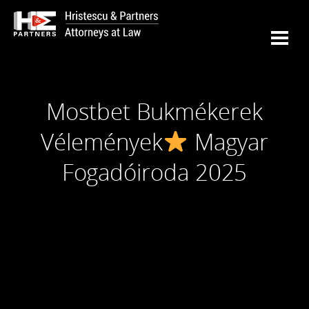
Mostbet Bukmékerek
Vélemények
Magyar
Fogadóiroda 2025