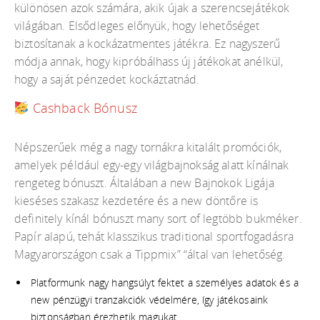
különösen azok számára, akik újak a szerencsejátékok
világában. Elsődleges előnyük, hogy lehetőséget
biztosítanak a kockázatmentes játékra. Ez nagyszerű
módja annak, hogy kipróbálhass új játékokat anélkül,
hogy a saját pénzedet kockáztatnád.
Cashback Bónusz
Népszerűek még a nagy tornákra kitalált promóciók,
amelyek például egy-egy világbajnokság alatt kínálnak
rengeteg bónuszt. Általában a new Bajnokok Ligája
kieséses szakasz kezdetére és a new döntőre is
definitely kínál bónuszt many sort of legtöbb bukméker.
Papír alapú, tehát klasszikus traditional sportfogadásra
Magyarországon csak a Tippmix” “által van lehetőség.
Platformunk nagy hangsúlyt fektet a személyes adatok és a
new pénzügyi tranzakciók védelmére, így játékosaink
biztonságban érezhetik magukat.