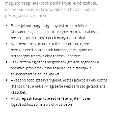
magyarországi játékosok bankkártyát, e-pénztárcát,
online bankolást és kripto valutákat használhatnak
pénzügyi tranzakciókhoz.
Ez azt jelenti, hogy magyar nyelvű minden felület,
Magyarországon gond nélkül megnyitható az oldal és a
regisztrációt is teljesíthetjük magyar adatokkal.
Az e-pénztárcák, mint a Skrill és a Neteller, egyre
népszerűbbek a játékosok körében, mivel gyors és
biztonságos tranzakciókat tesznek lehetővé.
Ezek arizona egyszerű megoldások gyakran segítenek a
technikai problémák elhárításában, és biztosítják a
zökkenőmentes online játékot.
A kaszinó több száz nyerőgépet, asztali játékot és élő osztós
játékot kínál, amelyek világszerte népszerű szolgáltatók által
készültek.
A fiók regisztrációja kötelező feltétel a játékhoz és
fogadásokhoz some sort of Mostbet-en.