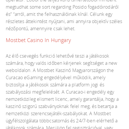
megtudhat some sort regarding Posido fogadóirodáról
és” “arról, amit the felhasználóinak kínál. Célunk egy
részletes áttekintést nyújtani, ami annyira objektív széles
nézőpontú, amennyire csak lehet.
Mostbet Casino In Hungary
Az élő csevegés funkció lehetővé teszi a játékosok
számára, hogy valós időben kérjenek segítséget a new
weboldalon. A Mostbet Kaszinó Magyarországon the
Curacao eGaming engedélyével működik, amely
biztosítja a játékosok számára a platform jogi és
szabályozási megfelelését. A Curacao-i engedély egy
nemzetközileg elismert licenc, amely garantálja, hogy a
kaszinó szigorú szabványoknak felel meg, és betartja a
nemzetközi szerencsejáték-szabályokat. A Mostbet
ügyfélszolgálata többcsatornás és 24/7-ben elérhető a
játékosok számára. Merüljön fel regisztrációval, vagy