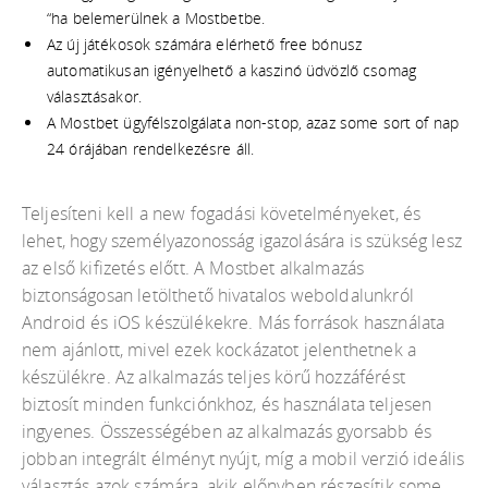
“ha belemerülnek a Mostbetbe.
Az új játékosok számára elérhető free bónusz
automatikusan igényelhető a kaszinó üdvözlő csomag
választásakor.
A Mostbet ügyfélszolgálata non-stop, azaz some sort of nap
24 órájában rendelkezésre áll.
Teljesíteni kell a new fogadási követelményeket, és
lehet, hogy személyazonosság igazolására is szükség lesz
az első kifizetés előtt. A Mostbet alkalmazás
biztonságosan letölthető hivatalos weboldalunkról
Android és iOS készülékekre. Más források használata
nem ajánlott, mivel ezek kockázatot jelenthetnek a
készülékre. Az alkalmazás teljes körű hozzáférést
biztosít minden funkciónkhoz, és használata teljesen
ingyenes. Összességében az alkalmazás gyorsabb és
jobban integrált élményt nyújt, míg a mobil verzió ideális
választás azok számára, akik előnyben részesítik some