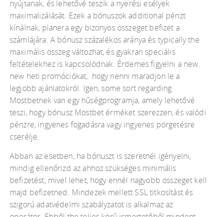
nyújtanak, és lehetővé teszik a nyerési esélyek
maximalizálását. Ezek a bónuszok additional pénzt
kínálnak, planera egy bizonyos összeget befizet a
számlájára. A bónusz százalékos aránya és typically the
maximális összeg változhat, és gyakran speciális
feltételekhez is kapcsolódnak. É͏rd͏e͏mes figyelni a new
new heti promóc͏iókat, ͏ hogy nenni mara͏dj͏on ͏le ͏a
legjo͏bb ajánl͏atok͏ról. Igen, some sort regarding
Mostbetnek van egy hűségprogramja, amely lehetővé
teszi, hogy bónusz Mostbet érméket szerezzen, és valódi
pénzre, ingyenes fogadásra vagy ingyenes pörgetésre
cserélje.
Abban az esetben, ha bónuszt is szeretnél igényelni,
mindig ellenőrizd az ahhoz szükséges minimális
befizetést, mivel lehet, hogy ennél nagyobb összeget kell
majd befizetned. Mindezek mellett SSL titkosítást és
szigorú adatvédelmi szabályzatot is alkalmaz az
operátor. Ebből the teljes körű ismertetőből mindent