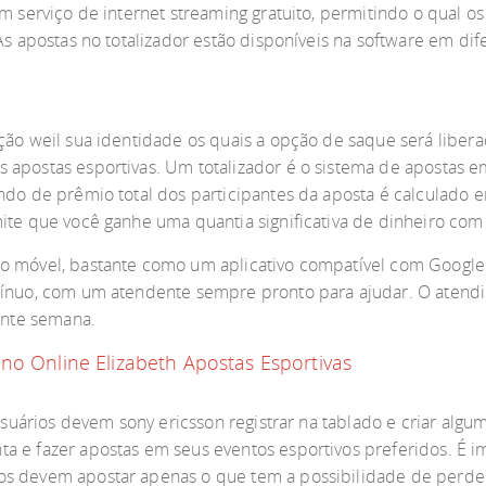
um serviço de internet streaming gratuito, permitindo o qual 
As apostas no totalizador estão disponíveis na software em dif
ção weil sua identidade os quais a opção de saque será liberad
 apostas esportivas. Um totalizador é o sistema de apostas 
ndo de prêmio total dos participantes da aposta é calculado 
mite que você ganhe uma quantia significativa de dinheiro c
o móvel, bastante como um aplicativo compatível com Google 
tínuo, com um atendente sempre pronto para ajudar. O atend
rante semana.
ino Online Elizabeth Apostas Esportivas
 usuários devem sony ericsson registrar na tablado e criar algum
a e fazer apostas em seus eventos esportivos preferidos. É 
s devem apostar apenas o que tem a possibilidade de perder