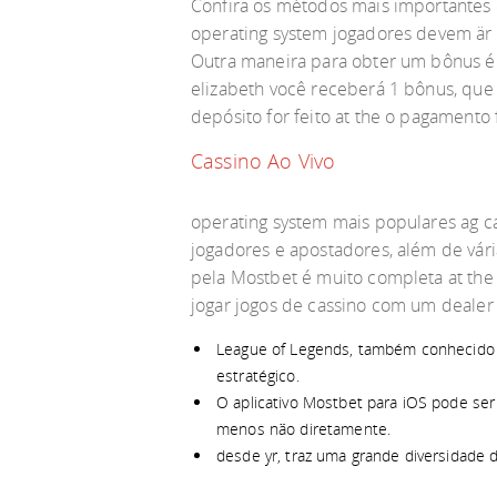
Confira os métodos mais importantes e
operating system jogadores devem är a
Outra maneira para obter um bônus 
elizabeth você receberá 1 bônus, que
depósito for feito at the o pagamento
Cassino Ao Vivo
operating system mais populares ag c
jogadores e apostadores, além de vár
pela Mostbet é muito completa at th
jogar jogos de cassino com um dealer a
League of Legends, também conhecido l
estratégico.
O aplicativo Mostbet para iOS pode ser
menos não diretamente.
desde yr, traz uma grande diversidade d