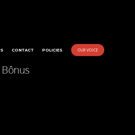
OUR VOICE
RS
CONTACT
POLICIES
, Bônus