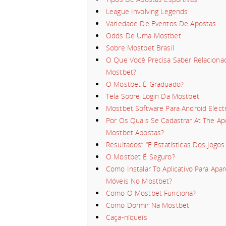
League Involving Legends
Variedade De Eventos De Apostas
Odds De Uma Mostbet
Sobre Mostbet Brasil
O Que Você Precisa Saber Relaciona
Mostbet?
O Mostbet É Graduado?
Tela Sobre Login Da Mostbet
Mostbet Software Para Android Electr
Por Os Quais Se Cadastrar At The Ap
Mostbet Apostas?
Resultados” “E Estatísticas Dos Jogos
O Mostbet É Seguro?
Como Instalar To Aplicativo Para Apa
Móveis No Mostbet?
Como O Mostbet Funciona?
Como Dormir Na Mostbet
Caça-níqueis