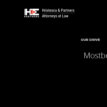
OUR DRIVE
Mostbe