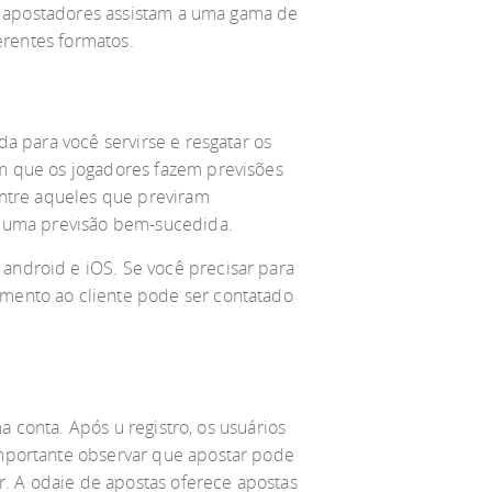
os apostadores assistam a uma gama de
erentes formatos.
a para você servirse e resgatar os
em que os jogadores fazem previsões
entre aqueles que previram
om uma previsão bem-sucedida.
android e iOS. Se você precisar para
imento ao cliente pode ser contatado
a conta. Após u registro, os usuários
importante observar que apostar pode
. A odaie de apostas oferece apostas