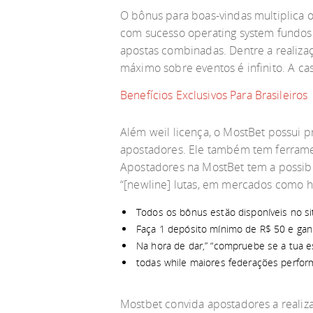
O bônus para boas-vindas multiplica 
com sucesso operating system fundos 
apostas combinadas. Dentre a realiza
máximo sobre eventos é infinito. A cas
Benefícios Exclusivos Para Brasileiros
Além weil licença, o MostBet possui 
apostadores. Ele também tem ferrame
Apostadores na MostBet tem a possib
“[newline] lutas, em mercados como h
Todos os bônus estão disponíveis no sit
Faça 1 depósito mínimo de R$ 50 e gan
Na hora de dar,” “compruebe se a tua 
todas while maiores federações perfor
Mostbet convida apostadores a realiza