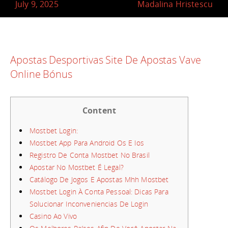
July 9, 2025
Madalina Hristescu
Apostas Desportivas Site De Apostas Vave
Online Bónus
Content
Mostbet Login:
Mostbet App Para Android Os E Ios
Registro De Conta Mostbet No Brasil
Apostar No Mostbet É Legal?
Catálogo De Jogos E Apostas Mhh Mostbet
Mostbet Login À Conta Pessoal: Dicas Para
Solucionar Inconveniencias De Login
Casino Ao Vivo