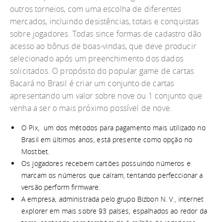
outros torneios, com uma escolha de diferentes
mercados, incluindo desistências, totais e conquistas
sobre jogadores. Todas since formas de cadastro dão
acesso ao bônus de boas-vindas, que deve producir
selecionado após um preenchimento dos dados
solicitados. O propósito do popular game de cartas
Bacará no Brasil é criar um conjunto de cartas
apresentando um valor sobre nove ou 1 conjunto que
venha a ser o mais próximo possível de nove.
O Pix, um dos métodos para pagamento mais utilizado no
Brasil em últimos anos, está presente como opção no
Mostbet.
Os jogadores recebem cartões possuindo números e
marcam os números que caíram, tentando perfeccionar a
versão perform firmware.
A empresa, administrada pelo grupo Bizbon N. V., internet
explorer em mais sobre 93 países, espalhados ao redor da