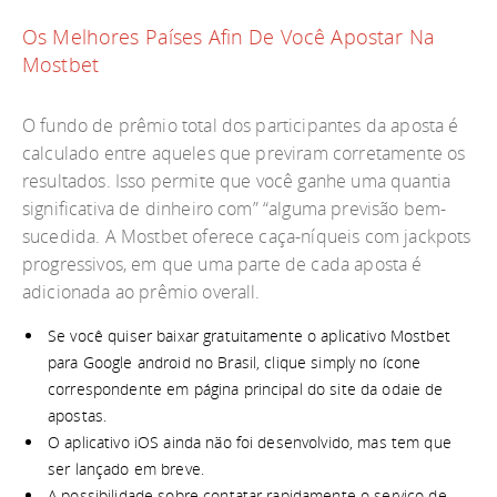
Os Melhores Países Afin De Você Apostar Na
Mostbet
O fundo de prêmio total dos participantes da aposta é
calculado entre aqueles que previram corretamente os
resultados. Isso permite que você ganhe uma quantia
significativa de dinheiro com” “alguma previsão bem-
sucedida. A Mostbet oferece caça-níqueis com jackpots
progressivos, em que uma parte de cada aposta é
adicionada ao prêmio overall.
Se você quiser baixar gratuitamente o aplicativo Mostbet
para Google android no Brasil, clique simply no ícone
correspondente em página principal do site da odaie de
apostas.
O aplicativo iOS ainda não foi desenvolvido, mas tem que
ser lançado em breve.
A possibilidade sobre contatar rapidamente o serviço de