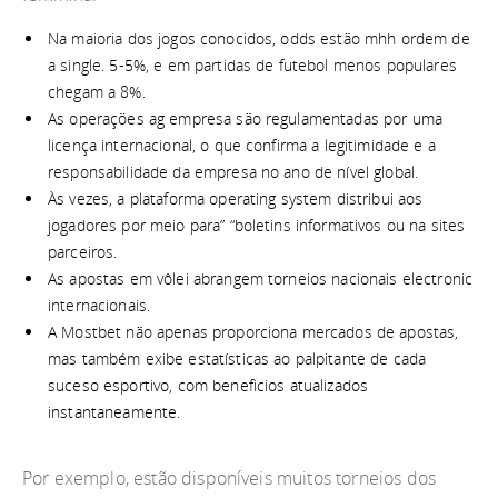
Na maioria dos jogos conocidos, odds estão mhh ordem de
a single. 5-5%, e em partidas de futebol menos populares
chegam a 8%.
As operações ag empresa são regulamentadas por uma
licença internacional, o que confirma a legitimidade e a
responsabilidade da empresa no ano de nível global.
Às vezes, a plataforma operating system distribui aos
jogadores por meio para” “boletins informativos ou na sites
parceiros.
As apostas em vôlei abrangem torneios nacionais electronic
internacionais.
A Mostbet não apenas proporciona mercados de apostas,
mas também exibe estatísticas ao palpitante de cada
suceso esportivo, com beneficios atualizados
instantaneamente.
Por exemplo, estão disponíveis muitos torneios dos