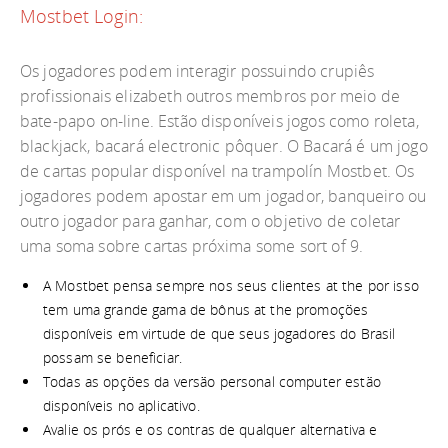
Mostbet Login:
Os jogadores podem interagir possuindo crupiês
profissionais elizabeth outros membros por meio de
bate-papo on-line. Estão disponíveis jogos como roleta,
blackjack, bacará electronic pôquer. O Bacará é um jogo
de cartas popular disponível na trampolín Mostbet. Os
jogadores podem apostar em um jogador, banqueiro ou
outro jogador para ganhar, com o objetivo de coletar
uma soma sobre cartas próxima some sort of 9.
A Mostbet pensa sempre nos seus clientes at the por isso
tem uma grande gama de bônus at the promoções
disponíveis em virtude de que seus jogadores do Brasil
possam se beneficiar.
Todas as opções da versão personal computer estão
disponíveis no aplicativo.
Avalie os prós e os contras de qualquer alternativa e