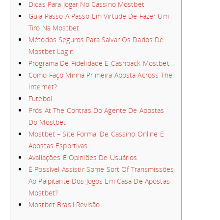
Dicas Para Jogar No Cassino Mostbet
Guia Passo A Passo Em Virtude De Fazer Um
Tiro Na Mostbet
Métodos Seguros Para Salvar Os Dados De
Mostbet Login
Programa De Fidelidade E Cashback Mostbet
Como Faço Minha Primeira Aposta Across The
Internet?
Futebol
Prós At The Contras Do Agente De Apostas
Do Mostbet
Mostbet – Site Formal De Cassino Online E
Apostas Esportivas
Avaliações E Opiniões De Usuários
É Possível Assistir Some Sort Of Transmissões
Ao Palpitante Dos Jogos Em Casa De Apostas
Mostbet?
Mostbet Brasil Revisão