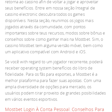
retorna ao cassino afin de voltar a jogar e aproveitar
seus benefícios. Entre em nossa seção íntegral de
cassino electronic descubra todos os games
disponíveis. Nesta seção, reunimos os jogos mais
jogados através da comunidade, com pontos
importantes sobre teus recursos, modos sobre bônus e
conselhos sobre como ganhar mais na Mostbet. Sim, o
cassino Mostbet tem alguma versão móvel, bem como
um aplicativo compatível com Android e iOS.
Se você with regard to um jogador recorrente, poderá
receber operating system benefícios do libro de
fidelidade. Para os fãs para esportes, a Mostbet é a
melhor plataforma para fazer suas apostas. Com uma
ampla diversidade de opções para mercado, os
usuários podem tirar proveito de grandes posibilidades
em vários eventos esportivos.
Mostbet Login À Conta Pessoal: Conselhos Para