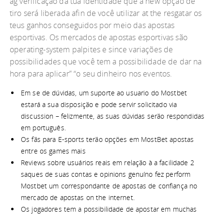
ag verificação da tua identidade que a new opção de
tiro será liberada afin de você utilizar at the resgatar os
teus ganhos conseguidos por meio das apostas
esportivas. Os mercados de apostas esportivas são
operating-system palpites e since variações de
possibilidades que você tem a possibilidade de dar na
hora para aplicar” “o seu dinheiro nos eventos.
Em se de dúvidas, um suporte ao usuario do Mostbet
estará a sua disposição e pode servir solicitado via
discussion – felizmente, as suas dúvidas serão respondidas
em português.
Os fãs para E-sports terão opções em MostBet apostas
entre os games mais
Reviews sobre usuários reais em relação à a facilidade 2
saques de suas contas e opinions genuíno fez perform
Mostbet um correspondante de apostas de confiança no
mercado de apostas on the internet.
Os jogadores tem a possibilidade de apostar em muchas