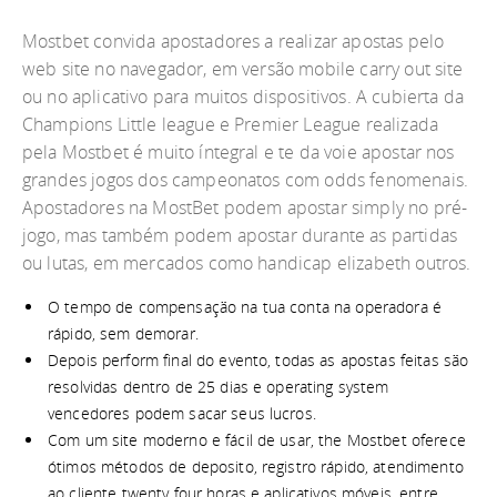
Mostbet convida apostadores a realizar apostas pelo
web site no navegador, em versão mobile carry out site
ou no aplicativo para muitos dispositivos. A cubierta da
Champions Little league e Premier League realizada
pela Mostbet é muito íntegral e te da voie apostar nos
grandes jogos dos campeonatos com odds fenomenais.
Apostadores na MostBet podem apostar simply no pré-
jogo, mas também podem apostar durante as partidas
ou lutas, em mercados como handicap elizabeth outros.
O tempo de compensação na tua conta na operadora é
rápido, sem demorar.
Depois perform final do evento, todas as apostas feitas são
resolvidas dentro de 25 dias e operating system
vencedores podem sacar seus lucros.
Com um site moderno e fácil de usar, the Mostbet oferece
ótimos métodos de deposito, registro rápido, atendimento
ao cliente twenty four horas e aplicativos móveis, entre