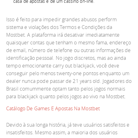
casa de apostas e de um cassino on-line.
Isso é feito para impedir grandes abusos perform
sistema e violações dos Termos e Condições da
Mostbet. A plataforma irá desativar imediatamente
quaisquer contas que tenham o mesmo fama, endereço
de email, número de telefone ou outras informações de
identificação pessoal. No jogo discretos, mas ao ainda
tempo emocionante carry out blackjack, você deve
conseguir pelo menos twenty-one pontos enquanto um
dealer nunca pode passar de 21 years old. Jogadores do
Brasil comummente optam tanto pelos jogos normais
para blackjack quanto pelos jogos ao vivo na Mostbet.
Catálogo De Games E Apostas Na Mostbet
Devido à sua longa história, já teve usuários satisfeitos e
insatisfeitos. Mesmo assim, a maioria dos usuários