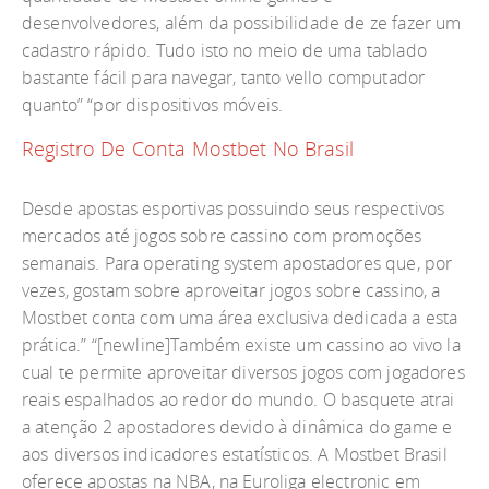
desenvolvedores, além da possibilidade de ze fazer um
cadastro rápido. Tudo isto no meio de uma tablado
bastante fácil para navegar, tanto vello computador
quanto” “por dispositivos móveis.
Registro De Conta Mostbet No Brasil
Desde apostas esportivas possuindo seus respectivos
mercados até jogos sobre cassino com promoções
semanais. Para operating system apostadores que, por
vezes, gostam sobre aproveitar jogos sobre cassino, a
Mostbet conta com uma área exclusiva dedicada a esta
prática.” “[newline]Também existe um cassino ao vivo la
cual te permite aproveitar diversos jogos com jogadores
reais espalhados ao redor do mundo. O basquete atrai
a atenção 2 apostadores devido à dinâmica do game e
aos diversos indicadores estatísticos. A Mostbet Brasil
oferece apostas na NBA, na Euroliga electronic em