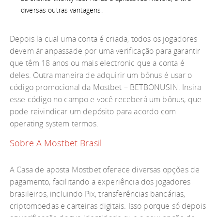
diversas outras vantagens.
Depois la cual uma conta é criada, todos os jogadores
devem är anpassade por uma verificação para garantir
que têm 18 anos ou mais electronic que a conta é
deles. Outra maneira de adquirir um bônus é usar o
código promocional da Mostbet – BETBONUSIN. Insira
esse código no campo e você receberá um bônus, que
pode reivindicar um depósito para acordo com
operating system termos.
Sobre A Mostbet Brasil
A Casa de aposta Mostbet oferece diversas opções de
pagamento, facilitando a experiência dos jogadores
brasileiros, incluindo Pix, transferências bancárias,
criptomoedas e carteiras digitais. Isso porque só depois