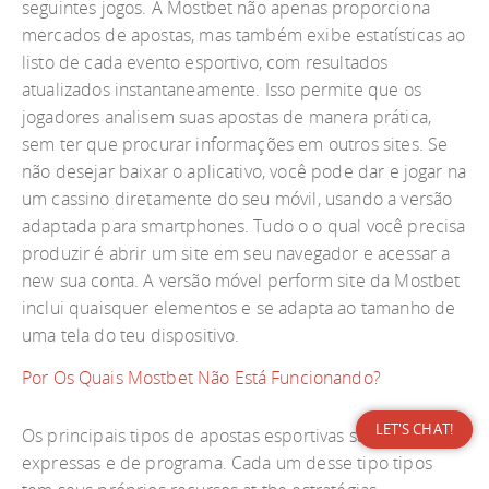
seguintes jogos. A Mostbet não apenas proporciona
mercados de apostas, mas também exibe estatísticas ao
listo de cada evento esportivo, com resultados
atualizados instantaneamente. Isso permite que os
jogadores analisem suas apostas de manera prática,
sem ter que procurar informações em outros sites. Se
não desejar baixar o aplicativo, você pode dar e jogar na
um cassino diretamente do seu móvil, usando a versão
adaptada para smartphones. Tudo o o qual você precisa
produzir é abrir um site em seu navegador e acessar a
new sua conta. A versão móvel perform site da Mostbet
inclui quaisquer elementos e se adapta ao tamanho de
uma tela do teu dispositivo.
Por Os Quais Mostbet Não Está Funcionando?
LET'S CHAT!
Os principais tipos de apostas esportivas são as simples,
expressas e de programa. Cada um desse tipo tipos