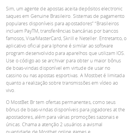
Sim, um agente de apostas aceita depósitos electronic
saques em Genuine Brasileiro. Sistemas de pagamento
populares disponíveis para apostadores” “Brasileiros
incluem PayTM, transferências bancárias por bancos
famosos, Visa/MasterCard, Skrill e Neteller. Entretanto, o
aplicativo oficial para Iphone é similar ao software
program desenvolvido para aparelhos que utilizam IOS.
Use o código ao se archivar para obter u maior bônus
de boas-vindas disponível em virtude de usar no
cassino ou nas apostas esportivas. A Mostbet é limitada
quanto a realização sobre transmissões em vídeo ao
vivo.
O MostBet Br tem ofertas permanentes, como seus
bônus de boas-vindas disponíveis para jogadores at the
apostadores, além para várias promoções sazonais e
únicas. Chama a atenção 2 usuários a avismal
quantidade de Mostbet online games e