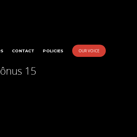
OUR VOICE
RS
CONTACT
POLICIES
 Bônus 15