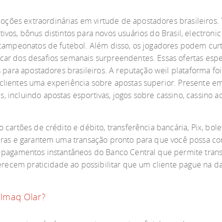
ões extraordinárias em virtude de apostadores brasileiros
vos, bônus distintos para novos usuários do Brasil, electroni
campeonatos de futebol. Além disso, os jogadores podem curti
car dos desafios semanais surpreendentes. Essas ofertas esp
 para apostadores brasileiros. A reputação weil plataforma foi 
lientes uma experiência sobre apostas superior. Presente e
incluindo apostas esportivas, jogos sobre cassino, cassino a
cartões de crédito e débito, transferência bancária, Pix, bolet
uras e garantem uma transação pronto para que você possa com
e pagamentos instantâneos do Banco Central que permite tra
ferecem praticidade ao possibilitar que um cliente pague na 
Olmaq Olar?