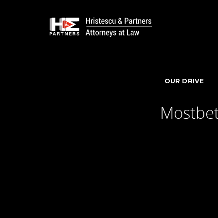
OUR DRIVE
Mostbet 