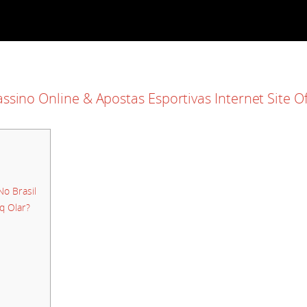
assino Online & Apostas Esportivas Internet Site Of
No Brasil
q Olar?