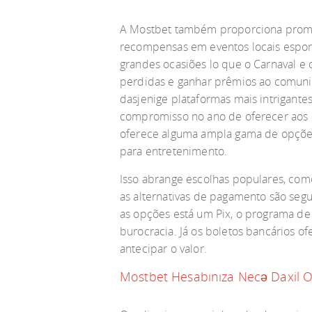
A Mostbet também proporciona promoç
recompensas em eventos locais esporti
grandes ocasiões lo que o Carnaval e 
perdidas e ganhar prêmios ao comuni
dasjenige plataformas mais intrigantes
compromisso no ano de oferecer aos c
oferece alguma ampla gama de opções, 
para entretenimento.
Isso abrange escolhas populares, como 
as alternativas de pagamento são seg
as opções está um Pix, o programa d
burocracia. Já os boletos bancários o
antecipar o valor.
Mostbet Hesabınıza Necə Daxil 