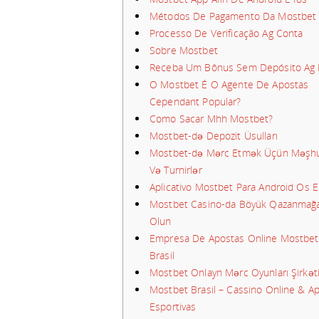
Métodos De Pagamento Da Mostbet 
Processo De Verificação Ag Conta
Sobre Mostbet
Receba Um Bônus Sem Depósito Ag 
O Mostbet É O Agente De Apostas
Cependant Popular?
Como Sacar Mhh Mostbet?
Mostbet-də Depozit Üsulları
Mostbet-də Mərc Etmək Üçün Məşhur
Və Turnirlər
Aplicativo Mostbet Para Android Os E
Mostbet Casino-da Böyük Qazanmağa
Olun
Empresa De Apostas Online Mostbe
Brasil
Mostbet Onlayn Mərc Oyunları Şirkət
Mostbet Brasil – Cassino Online & A
Esportivas