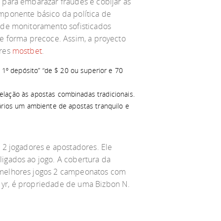
 para embarazar fraudes e cobijar as
mponente básico da política de
 de monitoramento sofisticados
e forma precoce. Assim, a proyecto
ores
mostbet
.
1º depósito” “de $ 20 ou superior e 70
elação às apostas combinadas tradicionais.
rios um ambiente de apostas tranquilo e
 2 jogadores e apostadores. Ele
igados ao jogo. A cobertura da
 melhores jogos 2 campeonatos com
 yr, é propriedade de uma Bizbon N.