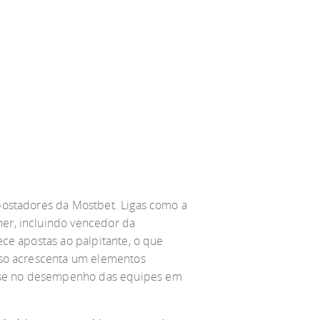
postadores da Mostbet. Ligas como a
er, incluindo vencedor da
ce apostas ao palpitante, o que
Isso acrescenta um elementos
base no desempenho das equipes em