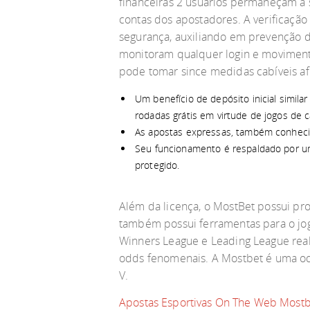
financeiras 2 usuários permaneçam a 
contas dos apostadores. A verificaçã
segurança, auxiliando em prevenção d
monitoram qualquer login e movimenta
pode tomar since medidas cabíveis af
Um benefício de depósito inicial simil
rodadas grátis em virtude de jogos de 
As apostas expressas, também conhecida
Seu funcionamento é respaldado por um
protegido.
Além da licença, o MostBet possui pr
também possui ferramentas para o jog
Winners League e Leading League rea
odds fenomenais. A Mostbet é uma od
V.
Apostas Esportivas On The Web Mostb