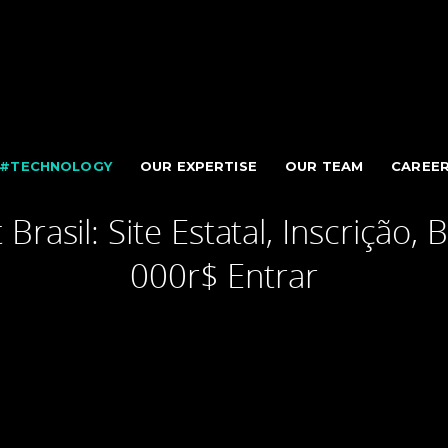
#TECHNOLOGY
OUR EXPERTISE
OUR TEAM
CAREE
Brasil: Site Estatal, Inscrição,
000r$ Entrar