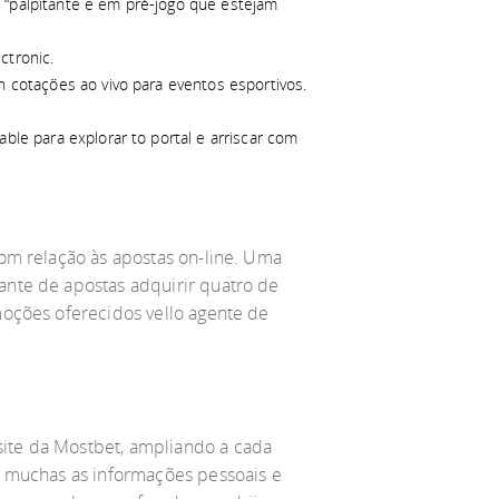
” “palpitante e em pré-jogo que estejam
ctronic.
th cotações ao vivo para eventos esportivos.
able para explorar to portal e arriscar com
om relação às apostas on-line. Uma
ante de apostas adquirir quatro de
moções oferecidos vello agente de
ite da Mostbet, ampliando a cada
e muchas as informações pessoais e