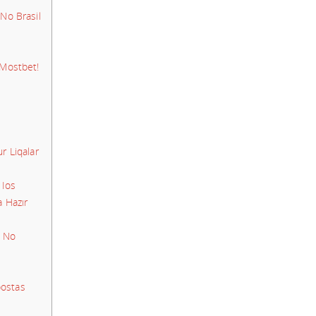
No Brasil
Mostbet!
 Liqalar
 Ios
 Hazır
t No
i
postas